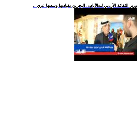
.. وزير الثقافة الأردني لـ«الأيام»: البحرين بقيادتها وشعبها عزي