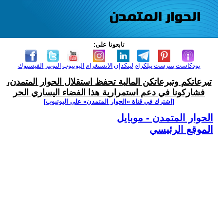
تابعونا على:
بودكاست
بنترست
تيلكرام
لينكدإن
الانستغرام
اليوتيوب
التويتر
الفيسبوك
تبرعاتكم وتبرعاتكن المالية تحفظ استقلال الحوار المتمدن،
فشاركونا في دعم استمرارية هذا الفضاء اليساري الحر
[اشترك في قناة ‫«الحوار المتمدن» على اليوتيوب]
الحوار المتمدن - موبايل
الموقع الرئيسي