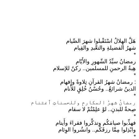
هَلَّ الهِلالُ اسْتَقْبلوا شهرَ الصِّيام
شهرُ الفضيلةِ والتعَّبدِ والقِيام
*
رمضانُ سيِّدُ الشّهورِ والأَيّام
هِبةُ الرحمنِ للمسلمين.. ركنٌ للإسلام
*
: رمضانُ شهرُ القرآنِ تِلاوةً وإِفهام
الدينُ شرائعٌ.. وحُسْنُ خُلِقٍ للأَنام
*
رمضانُ شهرُ المكارمِ وللحسناتِ ٱغتنام
صِحةٌ للبدنِ.. لوْ علِمْتُمْ لا سقام
*
فهذِّبوا صيامَكُم وتذكَّروا فقراءَ وأَيتام
وابْذِلوا مِمَّا رزقَكُم.. وانشُروا الوِئام
*