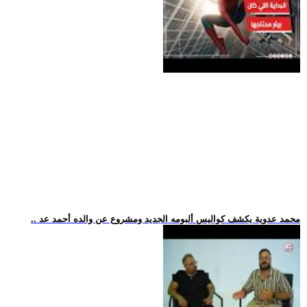
.. محمد عدوية يكشف كواليس ألبومه الجديد ومشروع عن والده أحمد عد