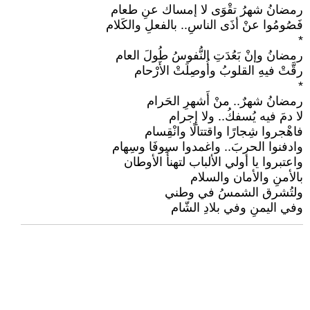
رمضانُ شهرُ تقْوَى لا إمساك عنِ طعام
فَصُومُوا عنْ أذَى الناسِ.. بالفعلِ والكَلام
*
رمضانُ وإنْ بَعُدَتِ النُّفوسُ طُولَ العام
رقَّتْ فيهِ القلوبُ وأُوصِلَتْ الأَرْحام
*
رمضانُ شهرٌ.. منْ أَشهرِ الحَرام
لا دمَ فيه يُسفكُ.. ولا إِجرام
فاهْجروا شِجارًا واقتتالًا وانْقِسام
وادفنوا الحربَ.. واغمدوا سيوفَا وسِهام
واعتبروا يا أولي الألباب لتهنأَ الأوطان
بالأمنِ والأمان والسلام
ولتُشرق الشمسُ في وطني
وفي اليمنِ وفي بلادِ الشّام