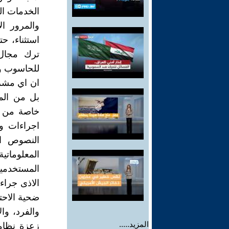
الخدمات الم
والمرور ال
استثناء، ح
ترك مجال 
للحاسوب و
ان اي مشروع
بل من الم
خاصة من ال
اجراءات و
النصوص ال
المعلوماتي
المستخدمين
الاذى جراء
ضحية الاحت
والفرد، وا
المزيد.....
زعزة نظامه