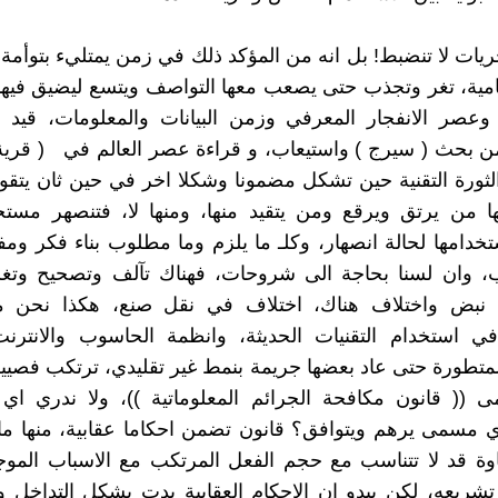
حريات لا تنضبط! بل انه من المؤكد ذلك في زمن يمتليء بتوأمة
مية، تغر وتجذب حتى يصعب معها التواصف ويتسع ليضيق فيها
وعصر الانفجار المعرفي وزمن البيانات والمعلومات، قيد 
 بحث ( سيرج ) واستيعاب، و قراءة عصر العالم في ( قرية 
 الثورة التقنية حين تشكل مضمونا وشكلا اخر في حين ثان يتق
ا من يرتق ويرقع ومن يتقيد منها، ومنها لا، فتنصهر مستخ
دامها لحالة انصهار، وكلـ ما يلزم وما مطلوب بناء فكر ومف
، وان لسنا بحاجة الى شروحات، فهناك تآلف وتصحيح وتغل
نبض واختلاف هناك، اختلاف في نقل صنع، هكذا نحن م
في استخدام التقنيات الحديثة، وانظمة الحاسوب والانترنت
لمتطورة حتى عاد بعضها جريمة بنمط غير تقليدي، ترتكب فصيير ل
(( قانون مكافحة الجرائم المعلوماتية ))، ولا ندري اي 
ي مسمى يرهم ويتوافق؟ قانون تضمن احكاما عقابية، منها م
ة قد لا تتناسب مع حجم الفعل المرتكب مع الاسباب الموجب
 تشريعه، لكن يبدو ان الاحكام العقابية بدت بشكل التداخل و