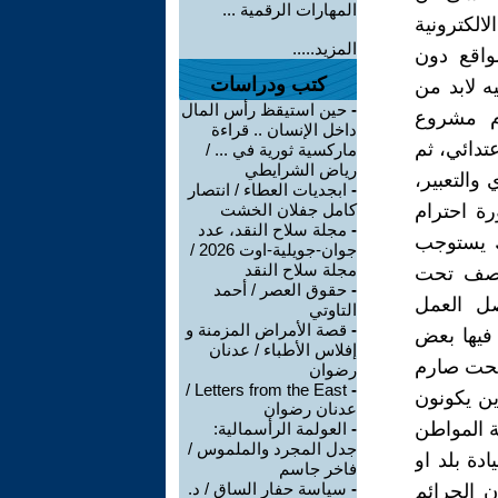
المهارات الرقمية ...
الكترونية
المزيد.....
واقع دون
كتب ودراسات
ه لابد من
-
حين استيقظ رأس المال
ام مشروع
داخل الإنسان .. قراءة
دائي، ثم
ماركسية ثورية في ... /
رياض الشرايطي
والتعبير،
-
ابجديات العطاء / انتصار
ة احترام
كامل جفلان الخشت
-
مجلة سلاح النقد، عدد
ك يستوجب
جوان-جويلية-اوت 2026 /
مجلة سلاح النقد
منصف تحت
-
حقوق العصر / أحمد
صل العمل
التاوتي
-
قصة الأمراض المزمنة و
 فيها بعض
إفلاس الأطباء / عدنان
 تحت صارم
رضوان
Letters from the East /
-
ين يكونون
عدنان رضوان
ة المواطن
-
العولمة الرأسمالية:
جدل المجرد والملموس /
دة بلد او
فاخر جاسم
-
سياسة حفار الساق / د.
ن الجرائم