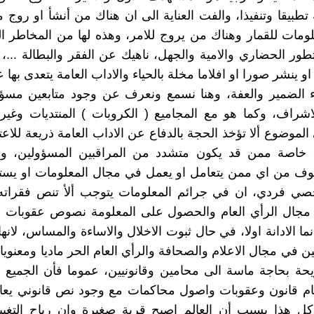
 تطبيقا وتنفيذا، والفت العناية الى ان هناك من أنشأ او روج 
ومات للقمار وهناك من يروج للامر، وهذه لها من المخاطر ا
لتطور الحضاري والامية والجهل، ناهيك عن الفقر والبطالة ...،
 ينشر صورا او افلاما مخلة بالحياء والاداب العامة يتعدى بها 
اء الضمير والعفة، وهنا نسمع ونعرف عن وجود متابعين مسؤ
لاشراف، وكما هو مع المجاميع ( الكروبات ) المنتديات وغيرها
لموضوع ألا تؤخذ الحجة بالدفاع عن الاداب العامة ذريعة للاعتد
ام، خاصة ممن قد يكون متشدد من المراقبين المسؤولين، وه
ف من اي ممن يتعامل او يعمل في مجال المعلومات او يستخ
 فردي، ان في جرائم المعلومات يتوجب ألأ تنص فقراته
ي مجال الرأي العام والحصول على المعلومة نصوص عقوبات ب
ا الادانة اولا، في حال ثبوت الاخلال والاساءة والمساس، لانها
لين في مجال الاعلام والصحافة والرأي العام الحر ماديا ومعنويا،
يحة بحاجة ماسة الى محامين وقانونيين، عموما فأن الجميع 
ام قانون وعقوبات واصول محاكمات مع وجود نص قانوني يعال
كل هذا بسبب أن العالم اصبح قرية صغيرة وان رياح التغيي