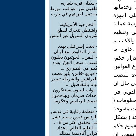
-
سكان قرية بلغارية
 وخدماتها
قلقون من -عواقب- تورط
محتمل لقريتهم في حرب
لى اجهزة
...
سة عملية
-
الخارجية الأمريكية:
واشنطن تتحرك لقطع
ني وتنظيم
شريان التمويل غير المش
الاكتتاب،
...
-
تعنت إسرائيلي يهدد
دعاوي ما
مسار التفاوض مع لبنان
-
اليمن.. الحوثيون يعلنون
رار حكم،
قصف -صحن الجنّ- بعدد
 القوانين
كبير من الصواري ...
-
فيديو -قاس- يثير غضب
ءه للنصب
العراقيين والشرطة تصدر
في حال ان
بيانا بالتفاصيل ...
-
نواب ليبيون يستنكرون
الدولي في
أحداث صرمان ويهاجمون
معلومات (
صمت الرئاسي وحكومة
...
ات مفتوحة
-
منظمة رقابية في تونس:
كة ( بشكل
الرئيس قيس سعيد فشل
في تحقيق أكثر من 8 ...
بعموم حكم
-
التعليم العالي: إعداد
كوادر أكاديمية تمتلك
 ننسى ان