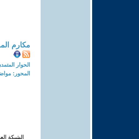
مكارم المخ
الحوار المتمدن-العدد: 6841 - 21
المحور: مواض
الشبكة الع