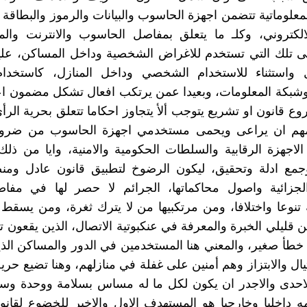
علوماتية تتضمن اجهزة الحاسوب والبيانات والرموز والبطاقة ال
الكتروني، وكلـ ما يتعلق بمفاصل الحاسوب والانترنت والم
تى تلك التي تستخدم للاغراض الشخصية وداخل المساكن، علي
واستثناء للاستخدام الشخصي وداخل المنازل، كاستخد
شبكة المعلومات، وبعيدا عمن يرتكب افعال تشكل مضمون اعت
 قانون او تشريع يتوجب ألأ يتجاوز احكاما تتعلق بحرية الرأي 
هم ان يراعى ويحمى مستخدمي اجهزة الحاسوب من ضرور
اجهزة الرقابية والسلطات الحكومية والامنية، وايا من ذل
جمع ادلة وتحقيق، ليكون الرضوخ لتطبيق قانون عادل و
جزائية واصول محاكماتها، الجرائم لا حصر لها في مفا
ة تنوعا واختلافا، ومن مرتكبيها من لا يترك ثغرة، ومن يسقط
 قليلي الخبرة والمعرفة في عنكبوتية الاتصال، الذين يقعون
 خطأ صغير، والمعني هنا المستخدمين في الدور والمساكن الذ
يال والابتزاز وهم أمنين على غفلة في منازلهم، وهنا تضيع حري
لاحدى والاجدر ان يكون لكل ما له مساس بسلامة ووحدة وسيا
 داخليا وخارجيا هو المستهدف الاول والاخير للخضوع لقانو