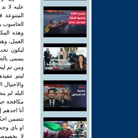
عليه لا بد
المتنوعة 
الحاسوب و
وهذه المكا
العمل، وهن
ليكون تحت
يسمى بالجر
ومن ثم ليط
ليتم تنفي
والاحتيال 
البلد لم ين
مكافحة جرا
أنا احدهم 
تتضمن احكا
او باي وجه
لا بخصوص 