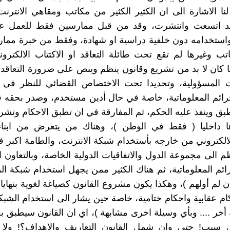
 لنا الاشارة الى ان الكثير الكثير من مكاتب ومقاهي الانترنت
قد اتسعت وانتشرت، وقد من قبل ممارسين فقط للعمل ع
استخدامه دون خلفية دراسية او شهادة، وفقط من خبرة ممار
تب وغيرها لم تقع تحت طائلة التعاقد او الاكتتاب الالكترو
ا كان لا بد من تشريع وقانون ينظم وينص على ضرورة التعاقد و
 المسؤولية، وتحديدا تحت الاختصاص القضائي للنظر في 
ائم المعلوماتية، خاصة في حال أدين مستخدم، وصدر بحقه ق
بق وينفذ عليه الحكم، ثم المفارقة في ان تطبق الاحكام وتشرع
ذها داخليا ( فقط في الوطن )، وهناك من يتعرض من ابنا
الالكتروني من خارجه بأستخدام شبكة الانترنت، والطامة اكبر 
ظم الى مجموعة الدول والاتفاقيات الدولية الخاصة، وبالتعاون 
ئم المعلوماتية، ثم هناك الكثير ممن يجهل استخدام شبكة ال
إن لم أولهم )، وهكذا يكون مشروع القانون كصياغة لغوية بنهاي
م عقابية واحكام ختامية، خاصة حين يشار الى استخدام الشب
 أخر .... وبأي وسيلة اخرى مشابهة )، اي ان القانون سيطبق 
سبب! حتى وان شمل القانون التعاريف والاهداف؟! ولا