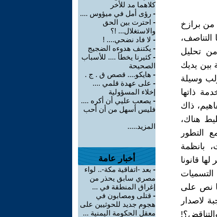
كلاهما مد للأخر
-
رؤى أمل في ميؤوس ....
-
احترت بين الحق
 من برازخ
والاستغلال... !؟
 التناصف،
-
لا فاد نضحي.... !
-
يكتنف هدوءه الضجيج
من تحليل
-
كثيرنا يخطأ .... للأسباب
بين يديك
الصحيحة
-
هايكو.... قصص ق . ج .
ولب وسيلة
-
على عهدة قلمي ....
دمة ذاتها
إخلاء المسؤولية
-
يصعب عليي أن أكره ....
اهيم، ذاك
فليس أسهل من أن أحب
يط هناك،
المزيد.....
ع التطور
، بانظمة
أخبار عامة
ها قانونا
-
بعد -اتفاقية مكة-.. لواء
التسميات
مصري سابق يحذر من
ا نص على
إغراق المنطقة في ...
-
قتلى ومصابون في
ة لاصدار
هجوم جديد للحوثيين على
معقل الحكومة اليمنية ...
التناقض؟!