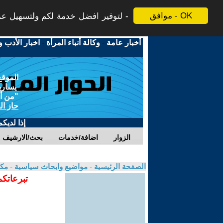
موافق - OK
لتوفير افضل خدمة لكم ولتسهيل عملي
أخبار عامة
-
وكالة أنباء المرأة
-
اخبار الأدب و
الموقع
يسارية
"من أج
حاز ال
إذا لديك
الزوار
اضافة/خدمات
بحث/الارشيف
الصفحة الرئيسية
-
مواضيع وابحاث سياسية
-
مكا
تبرعاتكم