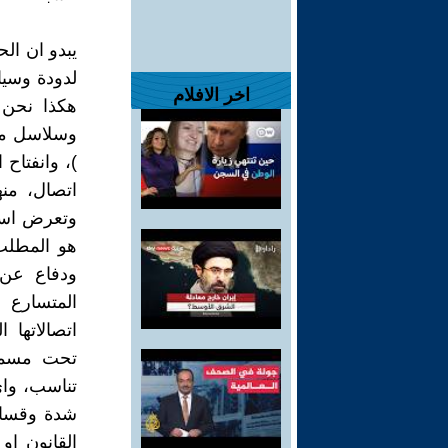
يبدو ان ال
لدودة وسيا
اخر الافلام
هكذا نحن 
وسلاسل من
)، وانفتاح
اتصال، منه
وتعرض استخ
هو المطلب
ودفاع عن 
المتسارع 
اتصالاتها ا
تحت مسمى 
تناسب، وا
شدة وقساو
القانون او