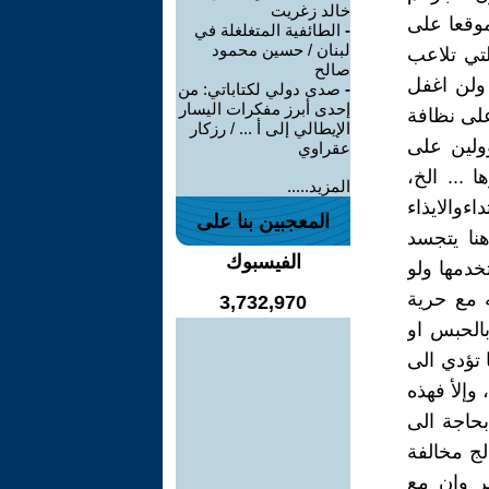
خالد زغريت
موقعا على
-
الطائفية المتغلغلة في
لبنان / حسين محمود
لتي تلاعب
صالح
 ولن اغفل
-
صدى دولي لكتاباتي: من
إحدى أبرز مفكرات اليسار
على نظافة
الإيطالي إلى أ ... / رزكار
ولين على
عقراوي
 ... الخ،
المزيد.....
اءوالايذاء
المعجبين بنا على
نا يتجسد
الفيسبوك
دمها ولو
 مع حرية
3,732,970
الحبس او
 تؤدي الى
 وإلأ فهذه
بحاجة الى
ج مخالفة
ر وان مع