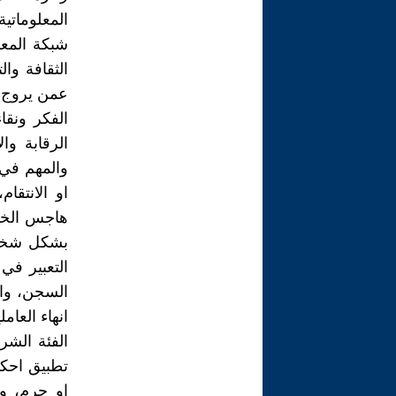
المعلوماتية
شبكة المعل
الثقافة وا
عمن يروج او
الفكر ونق
الرقابة وا
والمهم في ا
او الانتق
هاجس الخو
بشكل شخصي
التعبير ف
السجن، وانم
انهاء العام
الفئة الشر
تطبيق احك
او جرم، و