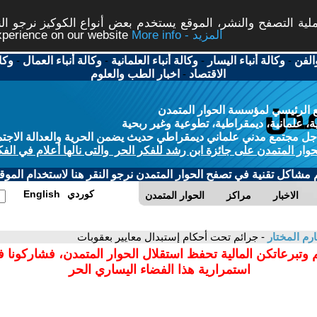
ة التصفح والنشر، الموقع يستخدم بعض أنواع الكوكيز نرجو النق
More info - المزيد
experience on our website
الفن
-
وكالة أنباء اليسار
-
وكالة أنباء العلمانية
-
وكالة أنباء العمال
-
وكا
الاقتصاد
-
اخبار الطب والعلوم
 الرئيسي لمؤسسة الحوار المتمدن
، علمانية، ديمقراطية، تطوعية وغير ربحية
ل مجتمع مدني علماني ديمقراطي حديث يضمن الحرية والعدالة الاجتم
حوار المتمدن على جائزة ابن رشد للفكر الحر والتى نالها أعلام في الفك
م مشاكل تقنية في تصفح الحوار المتمدن نرجو النقر هنا لاستخدام الموقع
كوردي
English
الاخبار
مراكز
الحوار المتمدن
رم المختار
- جرائم تحت أحكام إستبدال معايير بعقوبات
 وتبرعاتكن المالية تحفظ استقلال الحوار المتمدن، فشاركونا 
استمرارية هذا الفضاء اليساري الحر