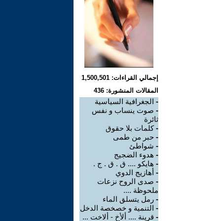
إجمالي القراءات: 1,500,501
المقالات المنشورة: 436
-
الجغرافية السياسية
-
صوت ينساب و نفس
ثائرة
-
كلمات بلا حقوق
-
حبر من طمى
-
شواطئ
-
هدوء الضجيج
-
هايكو .... ق . ق . ج .
-
أهازيج الدوي
-
صدى الروح نزعات
ملحوظة ....
-
رمل يتسلق الماء
-
التنمية و خصخصة الدخل
-
قرينة .... ألأخ - ألاخت ...