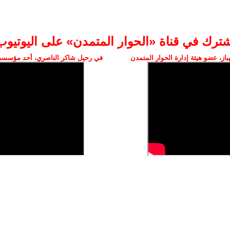
شترك في قناة «الحوار المتمدن» على اليوتيوب
ز، عضو هيئة إدارة الحوار المتمدن
في رحيل شاكر الناصري، أحد مؤسسي 