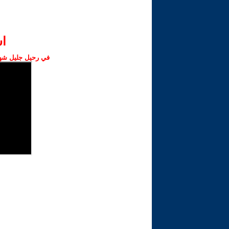
ا‫
في رحيل جليل شهبا