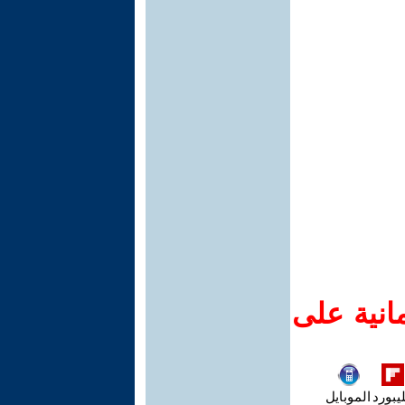
انية على
يبورد
الموبايل