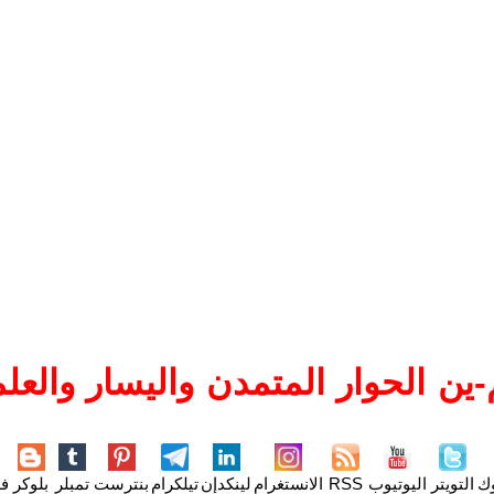
ين الحوار المتمدن واليسار والعلم
وك
التويتر
اليوتيوب
RSS
الانستغرام
لينكدإن
تيلكرام
بنترست
تمبلر
بلوكر
فل