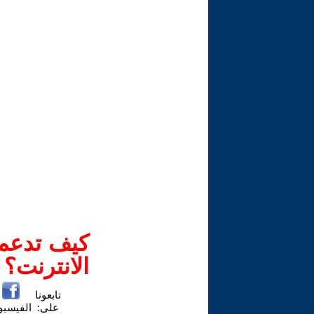
كيف تدعم-
الانترنت؟
تابعونا
على:
الفيسب