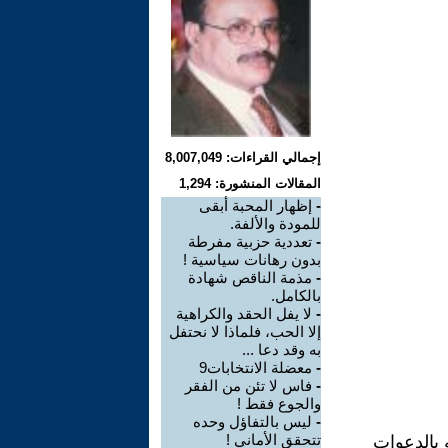
إجمالي القراءات: 8,007,049
المقالات المنشورة: 1,294
-
إظهار المحبة أبقى
للمودة والألفة.
-
تعددية حزبية مفرطة
بدون رهانات سياسية !
-
مذمة الناقص شهادة
بالكامل.
-
لا يفل الحقد والكراهية
إلا الحب، فلماذا لا نحتفل
به وقد دعا ...
-
معضلة الانتخابات9
-
فاس لا تئن من الفقر
والجوع فقط !
-
ليس بالتفاؤل وحده
تتحقق الأماني !
 بالدعوات