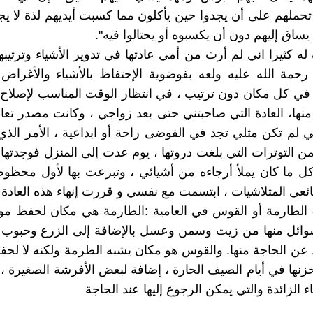
حملهم على أن يجدوا حين يأكلون مما كسبت أيديهم لذة لا يج
يساق إليهم دون أن يكسبوه أو يحتالوا فيه".
ه كثيرا اني لم أرث من أمي عادتها في تدوير الأشياء وترتيبه
حمة الله عليه ولعه بفوضوية الإحتفاظ بالأشياء والأغراض 
 في كل مكان دون ترتيب ، في انتظار الوقت المناسب لإصلا
نها، العادة التي صاحبتني حتى بعد زواجي ، وكانت مصدر تع
ي لم تكن مثلي تجد في الفوضى راحة أو ابداعية ، الأمر الذي
من التوترات التي بلغت دروتها ، يوم عدت إلى المنزل فوجدته
ل ما كان يملأ أرجاءه من أشيائي ، وتبرعت بها لأول محظو
ائعي المتلاشيات ، ابتسمت مع نفسي و قررت إنهاء هذه العادة .
لطارمة أو القوس في العامية :الطارمة هي مكان لحفظ مواد
وائل منها من زيت وسمن وعسل بالإضافة إلى الزرع وحبوب ا
 عن الحاجة منها. والقوس هو مكان يشبه الطرمة ولكنه لا لحف
زنها في أيام الصيف الحارة ، إضافة لبعض الأفرشة الصغيرة ،
اء الزائدة والتي يمكن الرجوع إليها عند الحاجة