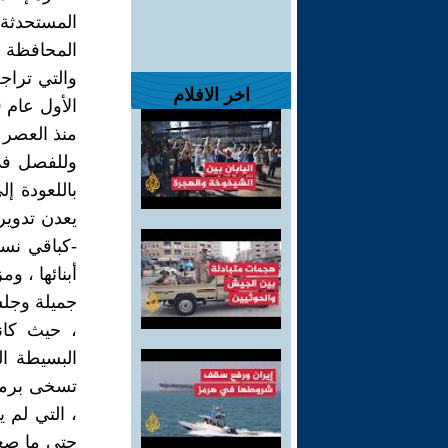
المستحدثة 
المحافظة عل
والتي تراج
اخر الافلام
منذ العصر ا
وللفصل في 
باللعودة إ
يعدن تدوير
-كباقي نسا
أبنائها ، 
جميلة وجلس
، حيث كانت
البسيطة ال
تسخى برميه
، التي لم ي
حتى ما صغر 