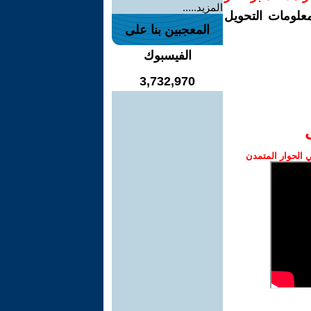
المزيد.....
معلومات التحويل
المعجبين بنا على
الفيسبوك
3,732,970
الحوار المتمدن