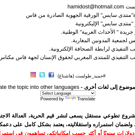
لست
hamidost@hotmail.com
"منتدى سايس" الورقية الجهوية الصادرة من فاس
منتدى سايس" الإليكترونية
يدة " الأحداث العربية" الوطنية.
جمعية المدونين المغاربة.
 التنفيذي لرابطة الصحافة الإلكترونية.
 التنفيدي للمنتدى المغربي لحقوق الإنسان لجهة فاس مكناس
#حميد_طولست (هاشتاغ)
موضوع إلى لغات أخرى -
ate the topic into other languages
Powered by
Translate
شروع تطوعي مستقل يسعى لنشر قيم الحرية، العدالة الاجتم
. ولضمان استمراره واستقلاليته، يعتمد بشكل كامل على دعمك
دعمكم بمبلغ 10 دولارات سنويًا أو أكثر حسب إمكانياتكم، تساهمون في استم