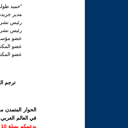
"حميد طو
مدير جريدة
رئيس نشر "
رئيس نشر جر
عضو مؤسس ل
عضو المكتب
عضو المكتب
ترجم ال
الحوار المتمدن م
في العالم العربي
ب