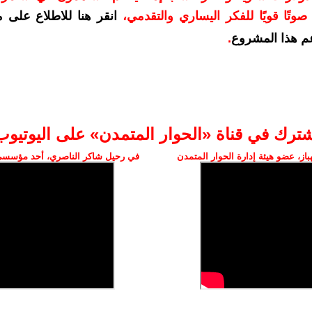
وتًا قويًا للفكر اليساري والتقدمي
،
انقر هنا للاطلاع على 
م هذا المشروع
.
شترك في قناة «الحوار المتمدن» على اليوتيوب
ز، عضو هيئة إدارة الحوار المتمدن
في رحيل شاكر الناصري، أحد مؤسسي 