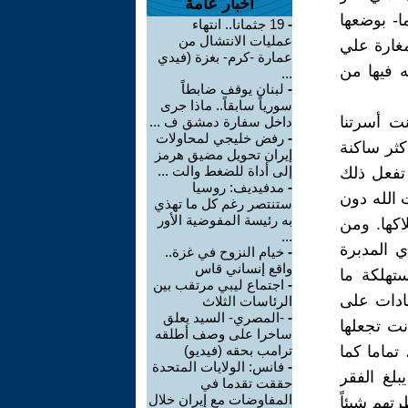
أخبار عامة
ما- بوضعها
-
19 جثمانا.. انتهاء
عمليات الانتشال من
غارة علي
عمارة -كرم- بغزة (فيدي
ه فيها من
...
-
لبنان يوقف ضابطاً
سورياً سابقاً.. ماذا جرى
نت أسرتنا
داخل سفارة دمشق ف ...
-
رفض خليجي لمحاولات
كثر ساكنة
إيران تحويل مضيق هرمز
إلى أداة للضغط والت ...
 تفعل ذلك
-
مدفيديف: روسيا
ت الله دون
ستنتصر رغم كل ما تهذي
به رئيسة المفوضية الأور
اكها. ومن
...
ي المدبرة
-
خيام النزوح في غزة..
واقع إنساني قاس
تهلكة ما
-
اجتماع ليبي مرتقب بين
ادات على
الرئاسات الثلاث
-
-المصري- السيد يعلق
نت تجعلها
ساخرا على وصف أطلقه
تماما كما
ترامب بحقه (فيديو)
-
فانس: الولايات المتحدة
لغ الفقر
حققت تقدما في
المفاوضات مع إيران خلال
تهم شيئاً