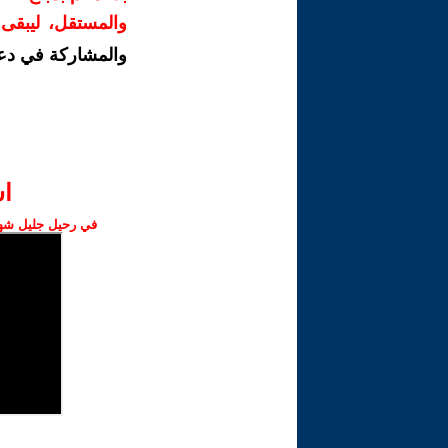
والمستقل، ليبقى ص
والمشاركة في دع
ا‫
في رحيل جليل شهبا