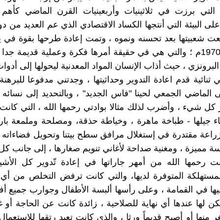
التي برزت في ثلاثينيات وأربعينيات القرن الماضي كأهم ا
ى البيئة التي أنتجها الكساد الاقتصادي الذي عم العديد من دول
عت شعبيتها بعد تحسنه ونموه ، وتمت إعادة طرحها بقوة في 
الأول عام 1970م ؛ والتي هي في حقيقة أمرها فكرة وعملية قديمة ج
لبرونزي ، حيث أذاب الإنسان المواد المعدنية ليحولها إلى أدوا
ثنائية قدم اعادة التدوير وحداثيتها ، وجدتني مدفوعا للبرهن
لى الماضي الجمعي لحينا "فاس الجديد" ، وبالتحديد إلى نسائه 
 كل شيء ، وأضرب لذلك مثالا بوادتي رحمها الله ، التي كانت ق
ء جيلها - طباخة ماهرة ، وخياطة حذقة، ومصلحة وملمعة بار
ومزراعة مقتدرة في إستغلال مرافق سطح بيتنا وتحويل فضاءاته 
ة مميزة ، ومغنية صداحة لأغاني تنويم صغارها ، إلى جانب كل
 رحمها الله من أمهر جاراتها في إعادة تّدوير كل الأشيا
مستهلكة المتوفرة لديها، والتي كانت ترفض التخلص من أي م
ا في القمامة ، وعلى رأسها ألبسة الأطفال وجوارب جميع أفرا
كن لها عندها أي نهاية للصلاحية ، زائدة كانت عن الحاجة أو غي
منها أو أصبح قديماً ورثا ، والذي كانت تعيد رتقها للاستعمال 