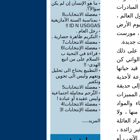
-
ما هو الإنسان إن لم يكن
لمبادرات
سؤالاً؟.
-
معضلة الانتخابات8
 العالم ،
-
بمناسبة السنة الأمازيغية
يوم الأرض
ID N USGGAS !!
-
رجل العام .
دا ، مورست
-
التكريم ظاهرة حضارية .
ت جديدة.
-
معضلة الانتخابات7
-
معضلة الإنتخابات!6
ة على ذلك
-
قراءة في التحية ب
الواتي كن
-السلام على من اتبع
الهدى- !!
يد حياتها
-
التطبيع يحتاج الى تحليل
وتفهم وليس الى تخوين
عة لأحذية
وتكفير
إلى حديقة
-
معضلة الانتخابات5
-
التَّرحم مجاملة اجتماعية
 المميزات
وليس عقيدة أو عبادة !
ء والمواد
-
معضلة الانتخابات!4
-
معضلة الإنتخابات !3
نها ، ولا
د العائلة
المزيد.....
ر زائدة ،
الآني ، أو