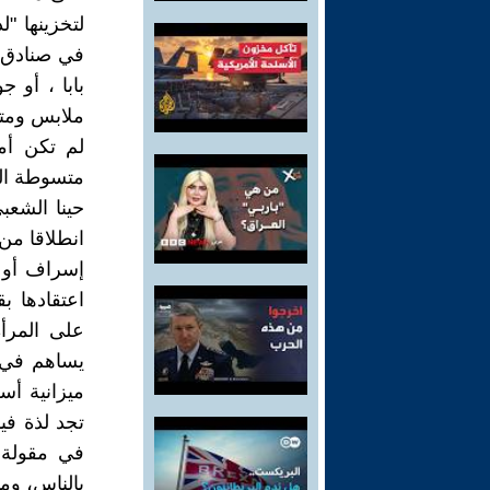
لتخزينها "ل
في صنادق ت
بابا ، أو 
ملابس ومتا
لم تكن أمي
متسوطة الح
حينا الشعب
انطلاقا من 
إسراف أو ت
اعتقادها ب
على المرأة
يساهم في 
ميزانية أس
تجد لذة فيم
في مقولة 
بالناس، وم