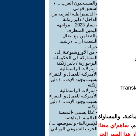
والمسيحيون العرب ... /
اسحق قومي
-
الديمقراطية الغربية من
الداخل / دلير زنكنة
-
يسار 2023 .. مواجهة
اليمين المتطرف
والتضامن مع نضال
الشعب ال ... / رشيد
غويلب
-
من الأوروشيوعية إلى
المشاركة في الحكومات
البرجوازية / دلير زنكنة
-
تنازلات الراسمالية
الأميركية للعمال و الفقراء
بسبب وجود الإت ... / دلير
زنكنة
Transl
-
تنازلات الراسمالية
الأميركية للعمال و الفقراء
بسبب وجود الإت ... / دلير
زنكنة
-
عَمَّا يسمى -المنصة
اعية، والمساواة
العالمية المناهضة
للإمبريالية- و تموضعها ... /
م.
ساهم/ي معنا!
الحزب الشيوعي اليوناني
رار هذا المنبر الحر