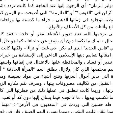
دواير الزمان" -أي الرجوع إليها عند الحاجة كما كانت تردد دائ
ُركن في "القوس*" أو "الطارمة*" التي أصبحت مع الزمن كم
جوطية بوجلود في زمانها الذهبي ، جراء ما كدسته بها وزاحامت
ع وأثاثات من كل الأصناف والأنواع .
 ،رحمها الله، تعيد تدوير الأشياء لفقر أو حاجة - فقد كا
ال ، نملك ما يكفينا دون أن يفيض عن حاحاتنا ، كما هو حال أ
ي "فاس الجديد" الذي لم يكن حي غنىً أو ثراءً - ولكنها كانت
امتثالها لتعاليم دينها الإسلامي الداعي إلى الإستفادة من خيرا
بدير أو فساد ، والمحافظة عليها بالاعتدال في إنفاقها واستهل
قيم مجتمعها الذي كان ولازال يطلق اسم "المرأة الحادقة " أ
 التي تدبر أحوال أسرتها وتنتج أشياء من مواد بسيطة ومس
التقليل من تكاليف مصروفات بيتها ، وصرف نقم مكاره الزي
رتها ، وربما كانت تنطلق في عملها ذلك من فطرتها التي كا
ا تكسب بيديها ، ما لا تجده فيما يساق إليها دون كد أو ثعب ، 
طه حسين التي وردت في "المعذبون في الأرض" : "مهما يب
هما يثقل عليهم البؤس، ومهما يسيء اليهم الضيق، فإن في فطر