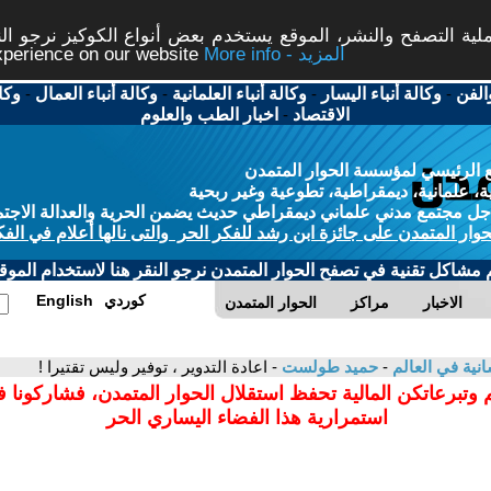
ة التصفح والنشر، الموقع يستخدم بعض أنواع الكوكيز نرجو النق
More info - المزيد
experience on our website
الفن
-
وكالة أنباء اليسار
-
وكالة أنباء العلمانية
-
وكالة أنباء العمال
-
وكا
الاقتصاد
-
اخبار الطب والعلوم
 الرئيسي لمؤسسة الحوار المتمدن
، علمانية، ديمقراطية، تطوعية وغير ربحية
ل مجتمع مدني علماني ديمقراطي حديث يضمن الحرية والعدالة الاجتم
حوار المتمدن على جائزة ابن رشد للفكر الحر والتى نالها أعلام في الفك
م مشاكل تقنية في تصفح الحوار المتمدن نرجو النقر هنا لاستخدام الموقع
كوردي
English
الاخبار
مراكز
الحوار المتمدن
سانية في العالم
-
حميد طولست
- اعادة التدوير ، توفير وليس تقتيرا !
 وتبرعاتكن المالية تحفظ استقلال الحوار المتمدن، فشاركونا 
استمرارية هذا الفضاء اليساري الحر