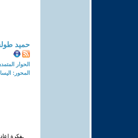
حميد طو
الحوار المتمدن-العدد: 6829 - 1
المحور: اليسار
ـفكرة إعادة