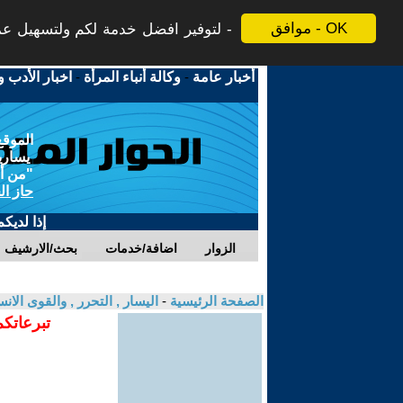
موافق - OK
لتوفير افضل خدمة لكم ولتسهيل عملي
أخبار عامة
-
وكالة أنباء المرأة
-
اخبار الأدب و
الموقع
يسارية
"من أج
حاز ال
إذا لديك
الزوار
اضافة/خدمات
بحث/الارشيف
الصفحة الرئيسية
-
اليسار , التحرر , والقوى الان
تبرعاتكم