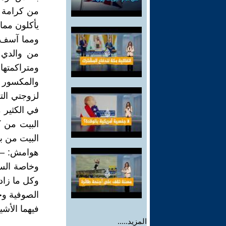
من كرامة ت
يأكلون مما 
ومما آسف ل
من والدي ر
ومتراكمتها
والمكسور م
لزوجتي الت
في الكثير 
البيت من ك
البيت من ب
هوامش: – ا
وخاصة الس
وكل ما زاد
الصوفية وخ
فيهما الأشي
المزيد.....