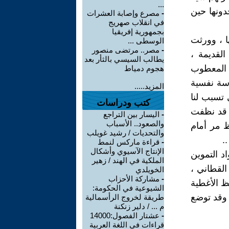
...
دونها حين
-
مصرع وإصابة العشرات
في انقلاب صهريج
بجمهورية إفريقيا
ا ، وورثت
الوسطى ...
-
مصر.. مرتضى منصور
القديمة ،
يطالب السيسي بالثأر بعد
ح المعطوب
هجوم دمياط
اسة نفسية
المزيد.....
 تسبب لنا
كتب ودراسات
ا قد نظفت
-
اليسار بين التراجع
والصعود.. الأسباب
ظ مر أمام
والتحديات / رشيد غويلب
.
-
قراءة ماركس لنمط
الإنتاج الآسيوي وأشكال
 التموين
الملكية في الهند / زهير
لقطاني ،
الخويلدي
-
مشاركة الأحزاب
ظ الأغطية
الشيوعية في الحكومة:
 وقد توضع
طريقة لخروج الرأسمالية
م ... / دلير زنكنة
-
عشتار الفصول:14000
قراءات في اللغة العربية