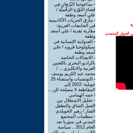
-
بيداغوجيا البُرْهانِ فِي
فَضاءِ الثَوْرَةِ الرَقْمِيَّةِ /
علي أسعد وطفة
-
مأزق الحريات الأكاديمية
في الجامعات العربية:
مقاربة نقدية / علي أسعد
الحوار المتمدن
وطفة
-
العدوانية الإنسانية في
سيكولوجيا فرويد / علي
أسعد وطفة
-
الاتصالات الخاصة
بالراديو البحري باللغتين
العربية والانكليزي ... /
محمد عبد الكريم يوسف
-
التونسيات واستفتاء 25
جويلية :2022 إلى
المقاطعة لا مصلحة للن ...
/ حمه الهمامي
-
تحليل الاستغلال بين
العمل الشاق والتطفل
الضار / زهير الخويلدي
-
منظمات المجتمع
المدني في سوريا بعد
العام 2011 .. سياسة
اللاس ... / رامي نصرالله