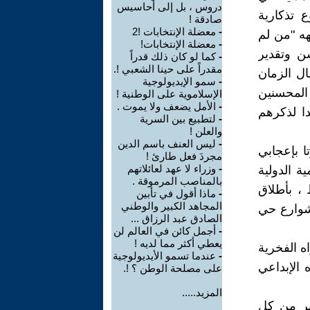
دروس ، بل إلى أحاسيس
ع تذكارية
صادقة !
-
معضلة الإنتخابات !2
هه "من لم
-
معضلة الإنتخابات!
ن وتقدير
-
كما لو كان ذلك قدراً
مقدراً على حينا الشعبي !.
ال الزمان
-
سمو الإيديولوجية
 المحسنين
الإسلاموية على الوطنية !
-
الأمل يضعف ولا يموت .
دا لذكرهم
-
لتطبيع بين السرية
والعلن !
-
ليس العنف باسم الدين
ا بإعجابي
مجردَ فعل طارئ !
-
وزراء لا عهد لعائلاتهم
ة الدولية
بالمناصب المرموقة .
 ، بأطلاق
-
ماذا أقول في تأبين
المجاهد الكبير والوطني
شوارع حي
الصادق عبد الرزاق ...
-
أجمل كائن في العالم لن
يعطي أكثر مما لديه !
اه الفخرية
-
عندما تسمو الأيديولوجية
 الإبداعي
على مصلحة الوطن ؟ !.
المزيد.....
ثير من كل