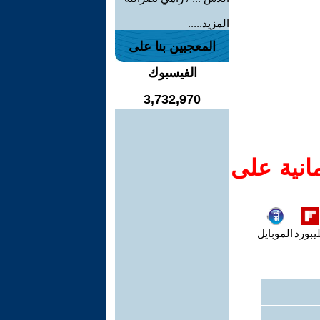
المزيد.....
المعجبين بنا على
الفيسبوك
3,732,970
انية على
يبورد
الموبايل