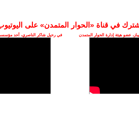
شترك في قناة «الحوار المتمدن» على اليوتيوب
ز، عضو هيئة إدارة الحوار المتمدن
في رحيل شاكر الناصري، أحد مؤسسي 