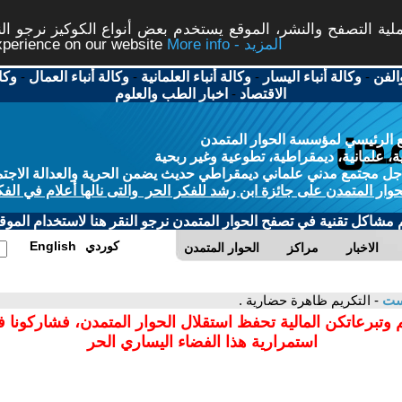
ة التصفح والنشر، الموقع يستخدم بعض أنواع الكوكيز نرجو النق
More info - المزيد
experience on our website
الفن
-
وكالة أنباء اليسار
-
وكالة أنباء العلمانية
-
وكالة أنباء العمال
-
وكا
الاقتصاد
-
اخبار الطب والعلوم
 الرئيسي لمؤسسة الحوار المتمدن
، علمانية، ديمقراطية، تطوعية وغير ربحية
ل مجتمع مدني علماني ديمقراطي حديث يضمن الحرية والعدالة الاجتم
حوار المتمدن على جائزة ابن رشد للفكر الحر والتى نالها أعلام في الفك
م مشاكل تقنية في تصفح الحوار المتمدن نرجو النقر هنا لاستخدام الموقع
كوردي
English
الاخبار
مراكز
الحوار المتمدن
ست
- التكريم ظاهرة حضارية .
 وتبرعاتكن المالية تحفظ استقلال الحوار المتمدن، فشاركونا 
استمرارية هذا الفضاء اليساري الحر