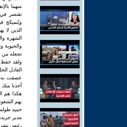
منهما بالإت
تقتصر في غ
ويُتميكج ف
الذين لا ي
الشهرة وال
والحيوية و
تجعله من ا
ولقد حفظ لن
العادل الخ
عصفت به ال
أخذنا منك 
هكذا هم ال
بهم الشعوب
حميد طول
مدير جريدة
رئيس نشر "