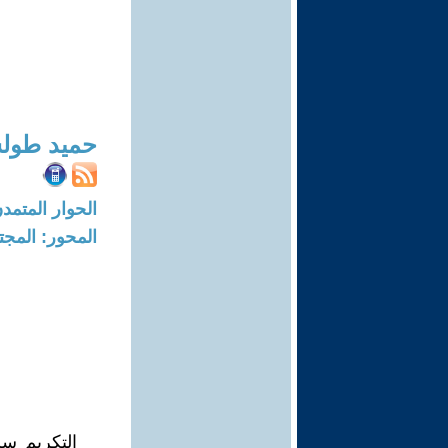
حميد طو
الحوار المتمدن-العدد: 6780 - 1
المحور: المجت
التكريم س