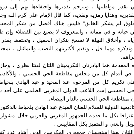
تي تقدر مواطنيها ، وتترجم تقديرها واحتفاءها بهم إلى درو
ديرية وهدايا رمزية ونقدية، كما قال الإمام علي كرم الله وج
لوق لم يشكر الخالق" فليس هناك أفضل من شكر المحس
ي حياته و في مماته ، والمعروف لا يضيع بين الفضلاء وإن ط
يام ، وأخلاق النبيلة لا تسمح بنكران الجميل ، وتحتفظ بقدر
تذكره مهما قل ، وتقيم لأكثريتهم النصب والتماثيل ، تمجي
راهم.
المقدمة هما البادرتان التكريميتان اللتان لفتتا نظري ، وحازت
ن في أقدام كل من مجلس مقاطعة الحي الحسني ، والأكاديمي
لى تكريم كل من المرحوم عبد المجيد و عبد الهادي بلخياط
حي الحسني إسم اللاعب الدولي المغربي الظلمي على أحد 
 بمقاطعة الحي الحسني بالدار البيضاء،.
اديمية الدولية للسلام للفنان المبدع عبد الهادي بلخياط بالدكتور
اعترافا بكل ما قدمه للجمهور المغربي والعربي خلال مشواره
يل والغني و المتميز بكل المقاييس .
 اللتان لقيتا استحسان جمهوري المكرمين الذين أشاد عدد ك