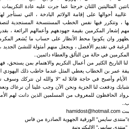
فاتتين المثاليتين اللتان خرجتا عما جرت عليه عادة التكريمات 
البية أحوالها على إقامة الولائم البادخة ، التي تستأجر لها 
يها ، وتتكرر فيها نفس الخطب المستنسخة المستجدية لتصفي
همهم إشعار المكرمين بقيمة جهودههم وأعمالهم الرائعة ، بقدر
ظهور وان يكونوا محط الأنظار على حساب ما يُشعر المكرمي
الرغبة في تقديم الأفضل ، ويجعل منهم أمثولة للنشئ الجديد ،
لمكرمين في حالة من التألق والعطاء دائمين..
ا التاريخ الكثير من أعمال التكريم والاهتمام بمن يستحق، فهذ
ليفة عمر بن الخطاب يعطي المثل عندما خاطب ذلك اليهودي ا
أيام وأصبح في حاجة قائلا له "لا والله لن نتركك وسوف ن
شبابك ودفعت لنا الجزية ونحن الآن وجب علينا أن نرعاك ون
رواد الحافظون للمعروف من المسلمين الذين دانت لهم الأم
..
ست
hamidost@hotmail.com
"منتدى سايس" الورقية الجهوية الصادرة من فاس
منتدى سايس" الإليكترونية