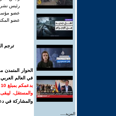
رئيس نشر جر
عضو مؤسس ل
عضو المكتب
ترجم ال
الحوار المتمدن م
في العالم العربي
ب
والمستقل، ليبقى ص
والمشاركة في دع
المزيد.....