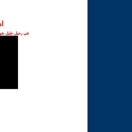
ا‫
في رحيل جليل شهبا