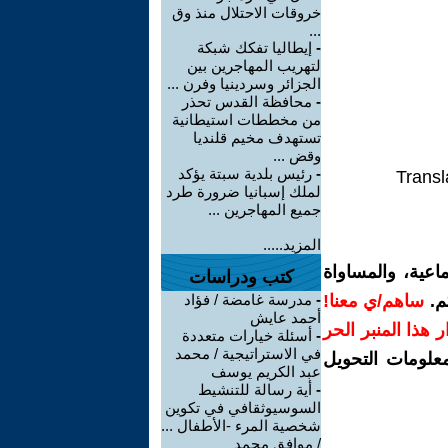
خروقات الاحتلال منذ وق
...
-
إيطاليا تفكك شبكة
لتهريب المهاجرين بين
الجزائر وسردينيا وفرن ...
-
محافظة القدس تحذر
من مخططات استيطانية
تستهدف مخيم قلنديا
وقض ...
-
رئيس بلدية سبتة يؤكد
Transl
لملك إسبانيا ضرورة طرد
جميع المهاجرين ...
المزيد.....
اعية، والمساواة
كتب ودراسات
م.
ساهم/ي معنا!
-
مدرسة غامضة / فؤاد
أحمد عايش
رار هذا المنبر الحر
-
أسئلة خيارات متعددة
في الاستراتيجية / محمد
معلومات التحويل
عبد الكريم يوسف
-
أية رسالة للتنشيط
السوسيوثقافي في تكوين
شخصية المرء -الأطفال ...
/ موافق محمد