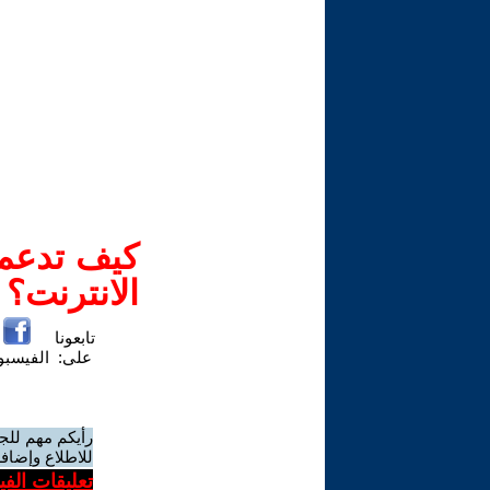
كيف تدعم-
الانترنت؟
تابعونا
على:
الفيسب
رأيكم مهم للج
للاطلاع وإضافة
تعليقات الف