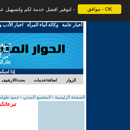
موافق - OK
لتوفير افضل خدمة لكم ولتسهيل عملي
أخبار عامة
-
وكالة أنباء المرأة
-
اخبار الأدب و
الموقع
يسارية
"من أج
حاز ال
إذا لديك
الزوار
اضافة/خدمات
بحث/الارشيف
الصفحة الرئيسية
-
المجتمع المدني
-
حميد طول
تبرعاتكم