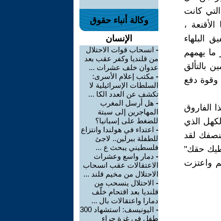
التي كانت
وكالة أنباء حقوق
الأقنعة ،
ق البلهاء
الإنسان
-
انسحاب قوات الاحتلال
 ما يهمهم
من قلنديا وكفر عقب بعد
ن بالتألق
عدوان خلف عشرات ...
-
مكتب إعلام الأسرى:
 وقوة دفع
السلطات الإسرائيلية لا
تكشف عن العدد الكا ...
-
هل أرسل المغرب
ا الفاروق
المهاجرين إلى سبتة
لكهل الذي
للضغط على إسبانيا؟
-
اعتداء في هولندا وانتزاع
نصفك لقد
للطفلة ببرلين.. لاجئ
فلسطيني يبحث ع ...
عطيك حقك"
-
دمار واسع وعشرات
م واعتزت
الاعتقالات عقب انسحاب
الاحتلال من مخيم قلند ...
-
الاحتلال ينسحب من
قلنديا بعد اقتحام خلّف
دمارا واعتقالات بال ...
-
اليونيسف: استشهاد 300
طفل في غزة جراء