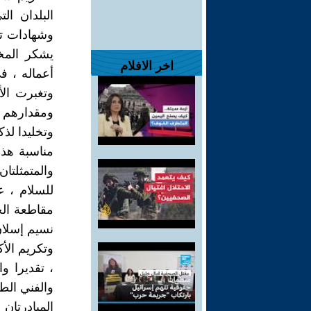
البلدان ال
وشهادات تق
يشكر المخ
اخر الافلام
أعماله ، ف
وتغبرت الأ
ومقدارهم و
وتخليدا لذك
مناسبة هذه 
والمتمثلتا
للسلام ، ع
مقاطعة ال
نسيم إسلان
وتكريم الأك
، تقديرا و
والفني الطو
المبادرتان