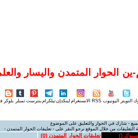
ين الحوار المتمدن واليسار والعلم
وك
التويتر
اليوتيوب
RSS
الانستغرام
لينكدإن
تيلكرام
بنترست
تمبلر
بلوكر
فل
ميع - شارك في الحوار والتعليق على الموضوع
 التعليقات من خلال الموقع نرجو النقر على - تعليقات الحوار المتمدن -
يسبوك (
)
تعليقات الحوار المتمدن (
0
)