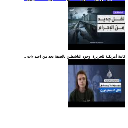
.. كاتبة أمريكية للجزيرة: وجود الناشطين بالضفة يحد من اعتداءات