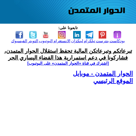
تابعونا على:
بودكاست
بنترست
تيلكرام
لينكدإن
الانستغرام
اليوتيوب
التويتر
الفيسبوك
تبرعاتكم وتبرعاتكن المالية تحفظ استقلال الحوار المتمدن،
فشاركونا في دعم استمرارية هذا الفضاء اليساري الحر
[اشترك في قناة ‫«الحوار المتمدن» على اليوتيوب]
الحوار المتمدن - موبايل
الموقع الرئيسي