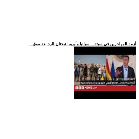
.. أزمة المهاجرين في سبتة.. إسبانيا وأوروبا تبحثان الرد بعد موق