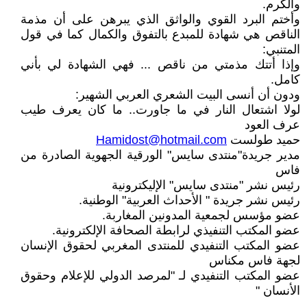
والكرم.
وأختم البرد القوي والواثق الذي يبرهن على أن مذمة
الناقص هي شهادة للمبدع بالتفوق والكمال كما في قول
المتنبي:
وإذا أتتك مذمتي من ناقص ... فهي الشهادة لي بأني
كامل.
ودون أن أنسى البيت الشعري العربي الشهير:
لولا اشتعال النار في ما جاورت.. ما كان يعرف طيب
عرف العود
حميد طولست
Hamidost@hotmail.com
مدير جريدة"منتدى سايس" الورقية الجهوية الصادرة من
فاس
رئيس نشر "منتدى سايس" الإليكترونية
رئيس نشر جريدة " الأحداث العربية" الوطنية.
عضو مؤسس لجمعية المدونين المغاربة.
عضو المكتب التنفيذي لرابطة الصحافة الإلكترونية.
عضو المكتب التنفيدي للمنتدى المغربي لحقوق الإنسان
لجهة فاس مكناس
عضو المكتب التنفيدي لـ "لمرصد الدولي للإعلام وحقوق
الأنسان "