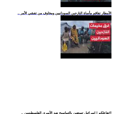
.. الأمطار تفاقم مأساة النازحين السودانيين ومخاوف من تفشي الأمر
.. تفاعلكم | إسرائيل تستعين بالتماسيح ضد الأسرى الفلسطينيين!!