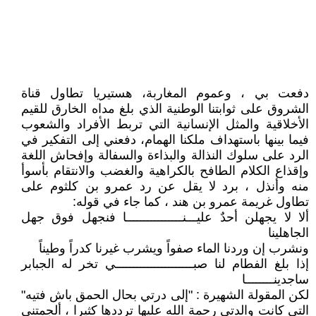
دفعت بي ، وعموم المغاربة، هستيريا تطاول قناة
الشروق على ثوابتنا الوطنية الذي بلغ مداه الخارق للقيم
الأخلاقية والمثل الإنسانية التي تربط الأفراد والشعوب
فيما بينها باستهداف ملكنا الهمام، دفعني إلى التفكير في
الرد على سلوك النذالة والبذاءة والسفالة وإفحاش اللغة
وإقذاع الكلام الطافح بالكراهية والغضب والانتقام بأسوأ
منه وأنذل ، برد لا يقل عن رد عمرو بن كلثوم على
تطاول غريمة عمرو بن هند ، كما جاء في قوله:
ألا لا يجهلن أحدٌ عليـــنــــــــــــــــا فنجهل فوق جهل
الجاهلينا
ونشرب إن وردنا الماء صفواً ويشرب غيرنا كدراً وطيناً
إذا بلغ الفطام لنا صبــــــــــــــــــــــي تخر له الجبابر
ساجدينــــــــا
لكن المقولة الشهيرة : "إلى درتي بحال الحمق باش فتيه"
التي كانت والدتي رحمة الله عليها ترددها كثيرا ، ألجمتني