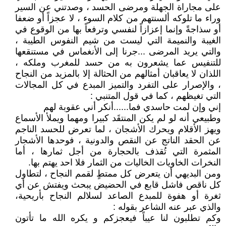
على مجاراة الجهلة ومرضى الحسد ، وصدتني عن السير
وراء ما تلوكه ألسنتهم من كلام السوء ، لا عجزاً أو ضعفا
أو سذاجةً وإنما إعزازاً لنفسي وترفعاً بها من الوقوع في
الغيبة والنميمة التي ليست من شيم النفوس الطيبة ،
والتي يريد المرضى ...جرنا إلى الأنغماس في مستنقعها
للتنفيس عما يشعرون به من حسد للمغرب وملكه ،
اللذان لا يعاقبان أمثالهم من الحثالة إلا بالمزيد من النجاح
، والإصرار على التفرد والتميز المبدع في كل المجالات
التي تغيظهم ، كما في قول المتنبي :
إني وإن لمت حاسدي فما......أنكر أني عقوبة لهم
وطبيعي أنه لو لم يكن المنتقَد كبيرا ومهما ويملأ الأسماع
ويهز الأقلام ويحرك الأشجان ، لما تعرض للحسد الناجم
عن الحقد الناتج عن النقص والدونية ، فوحدها الأشجار
المثمرة التي تُقذف بالحجارة من أجل ثمارها ، أما
النخرات الخاويات الخاليات من الثمار فلا احد يهتم بها.
ومن البديهي أن يتعرض كل ممتطٍ لقمم النجاح ، لتطاول
كل ناقص فاشل قابع في الحضيض يبحث ويفتش عن أي
ثغرة أو هفوة للمبدع الصاعد لسلالم النجاح بأريحية،
والذي عبر عنه الشاعر بقوله :
وكم تطلبون لنا عيباً فيعجزكم و يكره الله ما تأتون