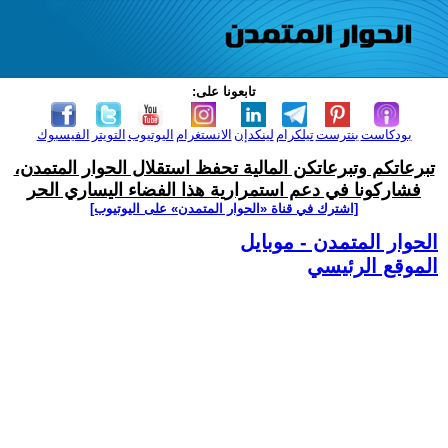
تابعونا على:
بودكاست
بنترست
تيلكرام
لينكدإن
الانستغرام
اليوتيوب
التويتر
الفيسبوك
تبرعاتكم وتبرعاتكن المالية تحفظ استقلال الحوار المتمدن،
فشاركونا في دعم استمرارية هذا الفضاء اليساري الحر
[اشترك في قناة ‫«الحوار المتمدن» على اليوتيوب]
الحوار المتمدن - موبايل
الموقع الرئيسي