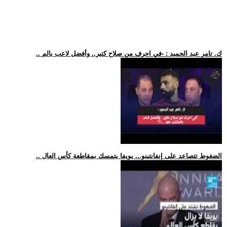
.. ك. تامر عبد الحميد : -في احرف من صلاح كتير.. وأفضل لاعب بالم
.. الضغوط تتصاعد على إنفانتينو... يويفا يتمسك بمقاطعة كأس العال