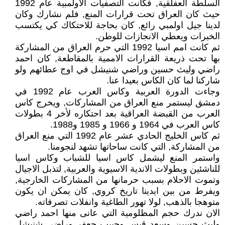
السلطة العفلقية, فكانت التصفيات الاولمبية عام 1992
حيث كان العراق تحت قرارات المنع, فلم نشارك وكان
لدينا جيل اولمبي رائع, كان بحاجة للاحتكاك كي يكتسب
الخبرات ويعطي الانجازات للوطن.
ثم كانت امم اسيا 1992 التي حرم العراق من المشاركة
بها تحت ذريعة القرارات الاممية بالمقاطعة, كان احمد
راضي وليث حسين وراضي شنيشل في اوج عطائهم ولو
شاركنا لما كان الكاس بعيدا عنا.
وجاءت الدورة العربية وكاس العرب عام 1992 في
دمشق ليستمر منع العراق من المشاركات, ويخرج كاس
العرب من القبضة العراقية بعد احتكاره لأخر 4 بطولات
كاس العرب في 1964 و 1966 و 1985 و1988.
ثم كاس الخليج الحادي عشر عام 1992 التي منع العراق
من المشاركة, التي كانت ساحاتها تشهد لنجومنا.
واستمر المنع ليشمل كاس اسيا للشباب وكاس اسيا
للناشئين وبطولات الاندية الاسيوية والعربية, لتذبل الاجيال
وتموت الاحلام بسبب حرمانها من المشاركات الخارجية,
ويفرط من بين ايدينا تاريخ كروي, كان يمكن ان يكون
متوهجا بالذهب, لولا تهور الطاغية وانفلات تصرفاته.
الان ندرك حجم المظلومية التي عانى منها احمد راضي
وليث حسين وسعد قيس وحبيب جعفر وراضي شنيشل