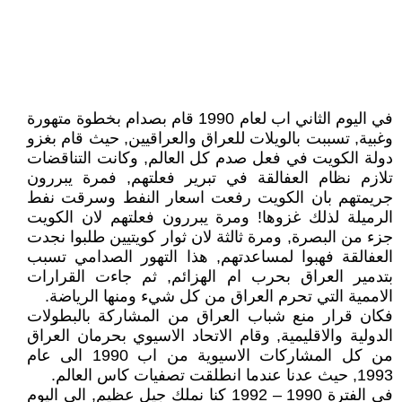
في اليوم الثاني اب لعام 1990 قام بصدام بخطوة متهورة
وغبية, تسببت بالويلات للعراق والعراقيين, حيث قام بغزو
دولة الكويت في فعل صدم كل العالم, وكانت التناقضات
تلازم نظام العفالقة في تبرير فعلتهم, فمرة يبررون
جريمتهم بان الكويت رفعت اسعار النفط وسرقت نفط
الرميلة لذلك غزوها! ومرة يبررون فعلتهم لان الكويت
جزء من البصرة, ومرة ثالثة لان ثوار كويتيين طلبوا نجدت
العفالقة فهبوا لمساعدتهم, هذا التهور الصدامي تسبب
بتدمير العراق بحرب ام الهزائم, ثم جاءت القرارات
الاممية التي تحرم العراق من كل شيء ومنها الرياضة.
فكان قرار منع شباب العراق من المشاركة بالبطولات
الدولية والاقليمية, وقام الاتحاد الاسيوي بحرمان العراق
من كل المشاركات الاسيوية من اب 1990 الى عام
1993, حيث عدنا عندما انطلقت تصفيات كاس العالم.
في الفترة 1990 – 1992 كنا نملك جيل عظيم, الى اليوم