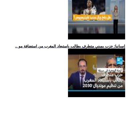
.. إسبانيا: حزب يميني متطرف يطالب باستبعاد المغرب من استضافة مو