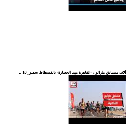
.. 10 آلاف متسابق ماراثون -القاهرة مهد الحضارة- بالفسطاط بحضور