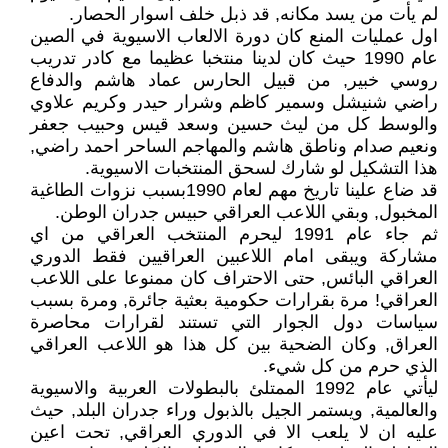
لم يأت من يسد مكانه, قد ذبل خلف اسوار الحصار.
اول عمليات المنع كان دورة الالعاب الاسيوية في الصين
عام 1990 حيث كان لدينا منتخبا عظيما مع كادر تدريب
روسي خبير, من قبيل الحارس عماد هاشم والدفاع
راضي شنيشل وسمير كاظم وشرار حيدر وكريم علاوي
والوسط كل من ليث حسين وسعد قيس وحبيب جعفر
ونعيم صدام وناطق هاشم والمهاجم الساحر احمد راضي,
هذا التشكيل لو شارك لسحق المنتخبات الاسيوية.
قد ضاع علينا تاريخ مهم لعام 1990بسبب نزوات الطاغية
المخبول, وبقي اللاعب العراقي حبيس جدران الوطن.
ثم جاء عام 1991 ليحرم المنتخب العراقي من اي
مشاركة ويبقى امام اللاعبين العراقيين فقط الدوري
العراقي البائس, حتى الاحتراف كان ممنوعا على اللاعب
العراقي! مرة بقرارات حكومية بعثية جائرة, ومرة بسبب
سياسات دول الجوار التي تستند لقرارات محاصرة
العراق, وكان الضحية بين كل هذا هو اللاعب العراقي
الذي حرم من كل شيء.
ليأتي عام 1992 الممتلئ بالبطولات العربية والاسيوية
والعالمية, ويستمر الجيل بالذبول وراء جدران البلد, حيث
عليه ان لا يلعب الا في الدوري العراقي, تحت اعين