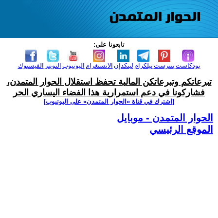
تابعونا على:
بودكاست
بنترست
تيلكرام
لينكدإن
الانستغرام
اليوتيوب
التويتر
الفيسبوك
تبرعاتكم وتبرعاتكن المالية تحفظ استقلال الحوار المتمدن،
فشاركونا في دعم استمرارية هذا الفضاء اليساري الحر
[اشترك في قناة ‫«الحوار المتمدن» على اليوتيوب]
الحوار المتمدن - موبايل
الموقع الرئيسي