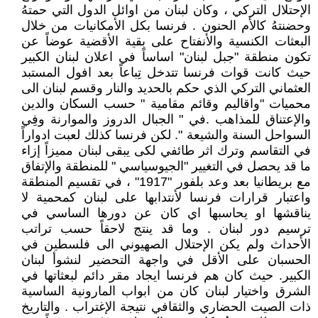
الإحتلال التركي ، وكان لبنان من اوائل الدول التي حمتهُ
وحضنتهُ كالأم الحنون . فرنسا بكل الأمكانيات من خلال
البعثات الكنسية والأنفتاح على بقية الأقضية عوضاً عن
تكون منطقة "جبل لبنان" اساساً في اعلان لبنان الكبير
حيث كانت قوات فرنسا تتدخل تِباعاً بعد افول المستبد
العثماني التركي الذي حكم بالحديد والنار وقسم لبنان الى
محميات "واقاليم وقائم مقامية " حسب السكان والدين
والإعتناق للمذاهب .في " الجبال الدروز والموارنة وفِي
السواحل السنة والشيعة ". لكن فرنسا كذلك لعبت ادواراً
في التقاسم وترك اثر طائفي لكى يبقى لبنان مميزاً إزاء
ما قد يحصل في التغيير "الجيوسياسي " للمنطقة والإتفاق
مع بريطانيا بعد وعد بلفور "1917" ، في تقسيم المنطقة
واعتبار قرارات فرنسا لأنتدابها على لبنان كمحمية لا
يناقشها او يحاسبها اي كان عن دورها الساسي في
ترسيم دور لبنان . وما قد ينتج لاحقاً حسب تراتب
الأحداث ولم يكن الإحتلال الصهيوني الى فلسطين في
الحسبان على الأقل في واجهة التحضير لنشوأ لبنان
الكبير. حيث كان هم فرنسا ايجاد مقر دائم لبعثاتها في
الشرق واختيار لبنان كان من ابواب المارونية الساسية
ذات الصيت الحضاري والثقافي نتيجة الإغتراب . والتاريخ