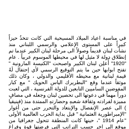
في مناسبة اعياد الميلاد المسيحية التي كانت تتخذُ حيزاً
كبيراً على المستوى الإعلامي والرسمي اللبناني منذ
نشأت لبنان قديماً وصولاً الى مرحلة لبنان الكبير عندما تم
إنطلاق دولة لا مثيل لها في محيطها الموسوم عربياً . عام
"1920" أُعلِن لبنان الكبير واصبحت "الكنيسة المارونية "
تفتح ابوابها حين ما يتم التوقيع الرسمي لأي إحتفال لَهُ
قيمة لبنانية مع محيطه الأقليمي والدولي ، وكان ذلك
موثقاً عندما وقع "البطريرك الياس الحويك " مع كبار
المفوضين الساميين التابعين للدولة الفرنسية ، التي لعبت
دوراً مهماً في دعوتها الى تحصين لبنان وجعله في مصافٍ
مميزة لفرادته وثقافة شعبهِ وحضارتهِ الممتدة منذ (فينيقيا
) الى عصر الإنفصال والإبتعاد والتحرر حتى من أغوار
"الإمبراطورية العثمانية " قبل بداية الحرب العالمية الأولى
"عام 1914 "، حينها كانت المنطقة تتحول جغرافيا من
موقع الى اخر حسب التراتب التي فرضتها قوة وفراغ