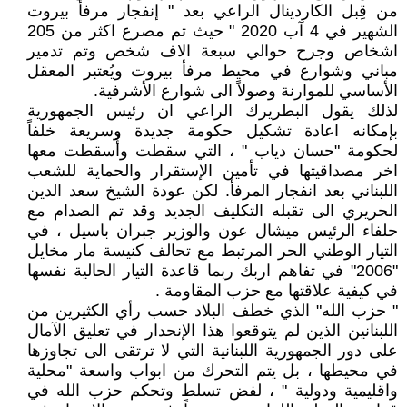
من قِبل الكاردينال الراعي بعد " إنفجار مرفأ بيروت
الشهير في 4 آب 2020 " حيث تم مصرع اكثر من 205
اشخاص وجرح حوالي سبعة الاف شخص وتم تدمير
مباني وشوارع في محيط مرفأ بيروت ويُعتبر المعقل
الأساسي للموارنة وصولاً الى شوارع الأشرفية.
لذلك يقول البطريرك الراعي ان رئيس الجمهورية
بإمكانه اعادة تشكيل حكومة جديدة وسريعة خلفاً
لحكومة "حسان دياب " ، التي سقطت وأُسقطت معها
اخر مصداقيتها في تأمين الإستقرار والحماية للشعب
اللبناني بعد انفجار المرفأ. لكن عودة الشيخ سعد الدين
الحريري الى تقبله التكليف الجديد وقد تم الصدام مع
حلفاء الرئيس ميشال عون والوزير جبران باسيل ، في
التيار الوطني الحر المرتبط مع تحالف كنيسة مار مخايل
"2006" في تفاهم اربك ربما قاعدة التيار الحالية نفسها
في كيفية علاقتها مع حزب المقاومة .
" حزب الله" الذي خطف البلاد حسب رأي الكثيرين من
اللبنانين الذين لم يتوقعوا هذا الإنحدار في تعليق الآمال
على دور الجمهورية اللبنانية التي لا ترتقى الى تجاوزها
في محيطها ، بل يتم التحرك من ابواب واسعة "محلية
واقليمية ودولية " ، لفض تسلط وتحكم حزب الله في