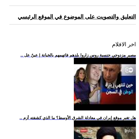
التعليق والتصويت على الموضوع في الموقع الرئيسي
اخر الافلام
.. مصير مزدوجي جنسية روس زاروا بلدهم فاتهمهم بالخيانة | عينٌ عل
.. هل تغير موقع إيران في معادلة الشرق الأوسط؟ ما الذي كشفته أزم