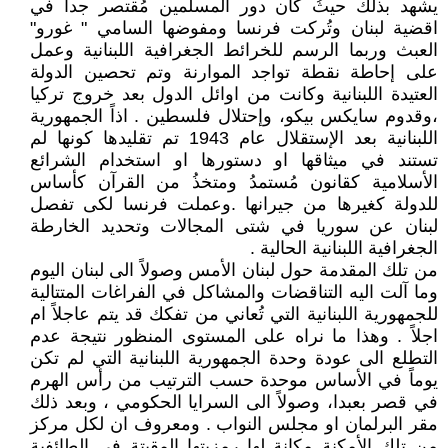
يشهد بذلك حيثُ كان دور المسلمين مُقتصر جداً في
اقضية لبنان وتُركت فرنسا ومفوضها السامي " غورو"
العبث وربما الرسم للخرائط الجغرافية اللبنانية وعمل
على إحاطة نقطة تواجد الموارنة وتم تحصين الدولة
العتيدة اللبنانية وكانت من اوائل الدول بعد خروج تركيا
،وقدوم سايكس بيكو، وإحتلال فلسطين . اذاً الجمهورية
اللبنانية بعد الإستقلال عام 1943 تم تقليدها كونها لم
تستند في ميثاقها او دستورها او استخدام الشرائع
الأسلامية كقانون مُستمدُ ومتخذُ من القرآن كأساس
للدولة كغيرها من جيرانها .وعملت فرنسا لكى تفصل
لبنان عن سوريا في شتى المجالات وتحديد الخارطة
الجغرافية اللبنانية الحالية .
من تلك المقدمة حول لبنان الأمس وصولاً الى لبنان اليوم
وما آلت اليه التناقضات والمشاكل في الفراغات المتتالية
للجمهورية اللبنانية التي تُعاني من تفكك قد يتم عاجلاً ام
اجلاً . وهذا ما نراه على المستوى المنظور نتيجة عدم
التطلع الى عودة وحدة الجمهورية اللبنانية التي لم تكن
يوماً في الأساس موحدة حسب الترتيب من رأس الهرم
في قصر بعبدا، وصولاً الى السرايا الحكومي ، وبعد ذلك
مقر البرلمان او مجلس النواب . ومعروف ان لكل مركز
من تلك الأمكنة مكانة لها رمزيتها المقيتة في الطائفية