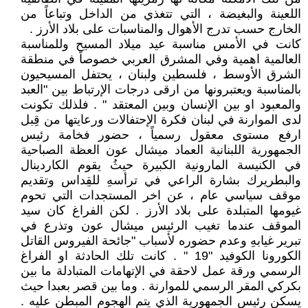
اللعينة والبغيضة ، التي تتغذي من الداخل وتباعاً من
الخارج حسب تدرج الأهوال والمناسبات على بلاد الأرز .
كانت في الأمس مناسبة عيد ميلاد المسيح وللمناسبة
العالمية اهمية وفي المشرق العربي خصوصاً في منطقة
الشرق الأوسط ، فلسطين ولبنان ، يحتفل المسيحيون
بالمناسبة ويعتبرونها من ارقى درجات الإرتباط بين "العبد
والمعبود او بين الإنسان وبين المعتقد " . فلذلك تكونت
لدى الموارنة في لبنان فكرة الإحتفالات ورعايتها من قِبل
ارفع مستوى معقول رسمياً ، حضور فخامة رئيس
الجمهورية اللبنانية العماد ميشال عون العظة الصباحية
في الكنيسة المارونية الكبيرة حيثُ يقوم الكاردينال
والبطريرك بشارة الراعي في ترأسهِ للقِداس وتقديم
موقف سياسي عام ، عن اخر المستجدات التي تحوم
غيومها المتبلدة على بلاد الأرز . لكن الفراغ كان سيد
الموقف عندما تغيب الرئيس ميشال عون وتذرع في
تبرير غيابهِ وعدم حضوره لأسباب "جائحة الفيروس القاتل
الكورونا الكوفيد "19 " . كانت تلك الحادثة او الفراغ
الرسمي ورقة عمل لاحقة في الإتهامات المتبادلة ما بين
بكركي المقر الرسمي للموارنة . وما بين قصر بعبدا حيث
يسكن رئيس الجمهورية الذي يتم الهجوم المبطن عليه .