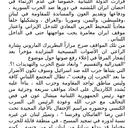
قرارت الدولة اللبنانية .خصوصاً في عدم الإرتماء في
احضان ايران المُشتبه في دورها ضد الحرب السورية ،
ودفاعها وتقديم العون والمساندة للمقاومة في لبنان
،وفلسطين، واليمن، وسوريا ،والعراق ، وتشكيلها حلفاً
معادياً للمحيط العربي المعادي للتدخل الإيراني واعتبار
موقف ايران مغامرة يجب مواجهتها حتى في الداخل
اللبناني .
من تلك المواقف صرح مراراً البطريرك الماروني بشارة
الراعي ان الأصوات المسيحية المتزايدة مؤخراً بعد
إنفجار المرفأ في إعلاء رفع صوتها حول موضوع
"الفيدرالية والتقسيم " وابعاد شبح الحرب والتهديدات !؟.
التي يتبناها حزب الله ضد اسرائيل وسوف تكون الأضرار
ما بعد "الحرب إن وقتعت "، تطال المجتمع اللبناني كافة
وليس مناطق تواجد المقاومة وحزب الله ، بناءاً عليه
يُشدد الكاردينال على اتخاذ مواقف سريعة وجرئية من
جهة رئيس الجمهورية اللبنانية ميشال عون في فض
التحالف مع حزب الله وعودة الرئيس الى السرب
الكنسي وحضوره مراسم الإحتفال بالأعياد المجيدة تحت
اعين رِضا "الفاتيكان وفرنسا " ، وتمييّز لبنان عن غيره
نسبة لدوره في تمجيد المسيح ، في منطقة قابلة للحرب
وفتيلها قد يندلع نيرانهُ من لبنان او من جنوبه . كونه