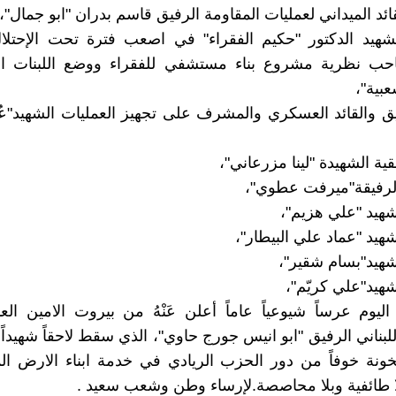
ائد الميداني لعمليات المقاومة الرفيق قاسم بدران "ابو جمال"،
لشهيد الدكتور "حكيم الفقراء" في اصعب فترة تحت الإحتل
احب نظرية مشروع بناء مستشفي للفقراء ووضع اللبنات الاو
عبية"،
ق والقائد العسكري والمشرف على تجهيز العمليات الشهيد"ع
ية الشهيدة "لينا مزرعاني"،
لرفيقة"ميرفت عطوي"،
شهيد "علي هزيم"،
هيد "عماد علي البيطار"،
شهيد"بسام شقير"،
شهيد"علي كريّم"،
ليوم عرساً شيوعياً عاماً أعلن عَنْهُ من بيروت الامين ال
لبناني الرفيق "ابو انيس جورج حاوي"، الذي سقط لاحقاً شهيداً
لخونة خوفاً من دور الحزب الريادي في خدمة ابناء الارض الم
ا طائفية وبلا محاصصة.لإرساء وطن وشعب سعيد .