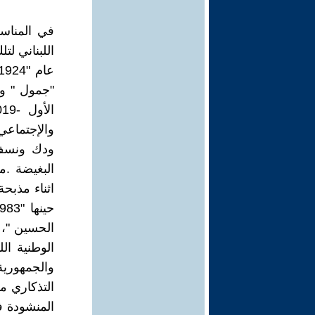
في المناسب
اللبناني ل
والإجتماعي
ودك ونسف 
البغيضة .
اثناء مذبحة
الحسين "، ل
الوطنية ال
والجمهورية
التذكاري ما
المنشودة ف