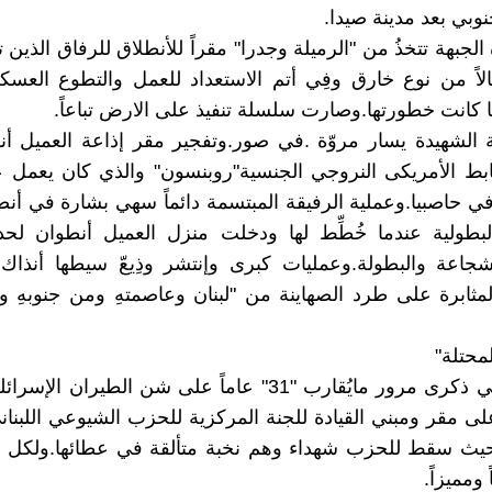
وبي بعد مدينة صيدا.
الجبهة تتخذُ من "الرميلة وجدرا" مقراً للأنطلاق للرفاق الذين
الاً من نوع خارق وفِي أتم الاستعداد للعمل والتطوع العسك
ا كانت خطورتها.وصارت سلسلة تنفيذ على الارض تباعاً.
ة الشهيدة يسار مروّة .في صور.وتفجير مقر إذاعة العميل أ
بط الأمريكى النروجي الجنسية"روبنسون" والذي كان يعمل ع
 حاصبيا.وعملية الرفيقة المبتسمة دائماً سهي بشارة في أ
البطولية عندما خُطِّط لها ودخلت منزل العميل أنطوان لح
جاعة والبطولة.وعمليات كبرى وإنتشر وذِيعّ سيطها أنذا
لمثابرة على طرد الصهاينة من "لبنان وعاصمتهِ ومن جنوبهِ
محتلة"
اما اليوم في ذكرى مرور مايُقارب "31" عاماً على شن الطيرا
12-19-حيث سقط للحزب شهداء وهم نخبة متألقة في عطائها.ولكل و
 ومميزاً.