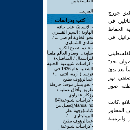
الفلسطينيين ...
المزيد.....
رفيق جورج
كتب ودراسات
اتلين في
-
الإنسانيّة على حافة
ية الحفاظ
الهاوية : السير القسري
رائيل في
نحو الخاوية أم صي ... /
شادي الشماوي
-
عندما تصبح الكرة
لفلسطيني
سلعة… ويغدو العالم ملعباً
للرأسمال / المناضل-ة
طوان لحد"
-
كراسات شيوعية: الجبهة
الشعبية عام 1936 في
ً بعد بدئ
فرنسا ( أزمة، انتف ... /
 ضفتي نهر
عبدالرؤوف بطيخ
-
نحو يسار موحد: خارطة
نطقة صور
طريق وآفاق عملية /
رزكار عقراوي
-
كراسات شيوعية[84
ئهِ .كانت
Manual no]:فصل من
هة تقيم المراكز والتجمعات بعد إنسحاب الصهاينة سنة 1985من المحاور
كتاب(وجهة نظر
البروليتاري ... /
والرميلة
عبدالرؤوف بطيخ
-
كراسات شيوعية