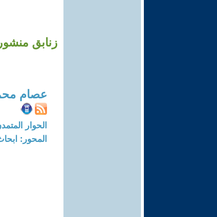
زنابق منشورة
عصام محم
الحوار المتمدن-العدد: 6743 - 20
المحور: ابحاث