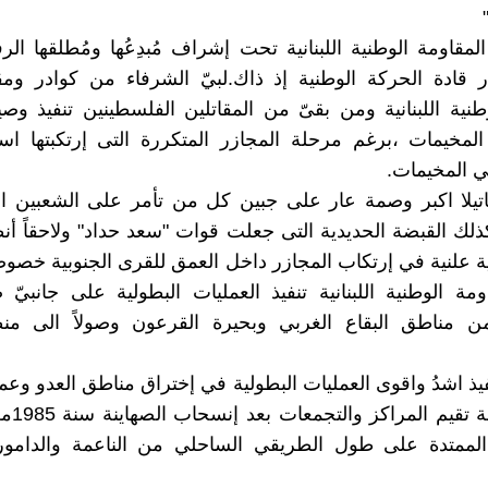
لمقاومة الوطنية اللبنانية تحت إشراف مُبدِعُها ومُطلقها ال
 قادة الحركة الوطنية إذ ذاك.لبيّ الشرفاء من كوادر ومق
طنية اللبنانية ومن بقىّ من المقاتلين الفلسطينين تنفيذ وص
لمخيمات ،برغم مرحلة المجازر المتكررة التى إرتكبتها اس
ي المخيمات.
تيلا اكبر وصمة عار على جبين كل من تأمر على الشعبين ا
.كذلك القبضة الحديدية التى جعلت قوات "سعد حداد" ولاحقاً أن
ية علنية في إرتكاب المجازر داخل العمق للقرى الجنوبية خصوصا
ومة الوطنية اللبنانية تنفيذ العمليات البطولية على جانبيّ
من مناطق البقاع الغربي وبحيرة القرعون وصولاً الى م
يذ اشدُ واقوى العمليات البطولية في إختراق مناطق العدو وعملا
قيادة الجب
الممتدة على طول الطريقي الساحلي من الناعمة والدامور 