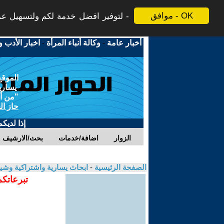
موافق - OK
لتوفير افضل خدمة لكم ولتسهيل عملي
أخبار عامة
-
وكالة أنباء المرأة
-
اخبار الأدب و
الموقع
يسارية
"من أج
حاز ال
إذا لديك
الزوار
اضافة/خدمات
بحث/الارشيف
الصفحة الرئيسية
-
ابحاث يسارية واشتراكية وشي
تبرعاتكم