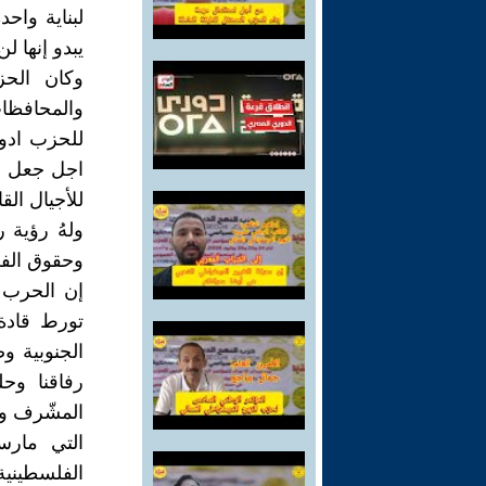
لبناية واحد
يبدو إنها لن 
وكان الحز
والمحافظات
للحزب ادوا
اجل جعل ا
للأجيال الق
ولهُ رؤية 
وحقوق الفل
إن الحرب 
تورط قادة 
الجنوبية و
رفاقنا وحل
المشّرف وا
التي مارست
الفلسطيني