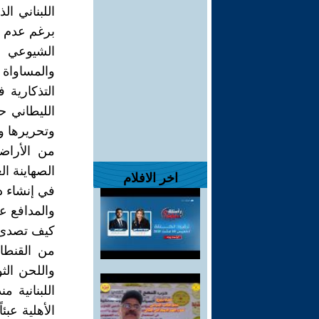
اللبناني ا
برغم عدم ا
الشيوعي و
والمساواة
التذكارية
الليطاني ح
وتحريرها و
من الأراضي
الصهاينة ا
اخر الافلام
في إنشاء دو
والمدافع ع
كيف تصدى ال
من القنطا
واللحن الثو
الأهلية عبئ