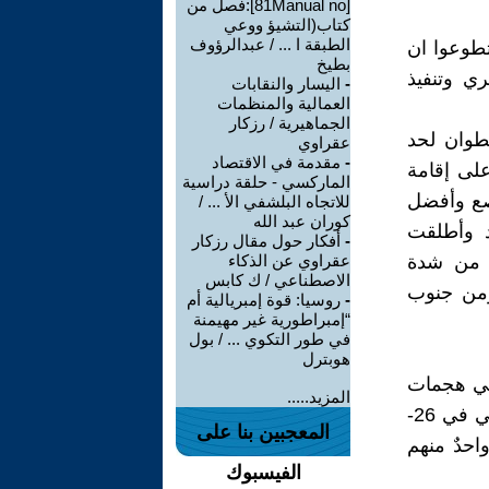
[81Manual no]:فصل من
كتاب(التشيؤ ووعي
الطبقة ا ... / عبدالرؤوف
 تطوعوا ان
بطيخ
ري وتنفيذ
-
اليسار والنقابات
العمالية والمنظمات
الجماهيرية / رزكار
نطوان لحد
عقراوي
-
مقدمة في الاقتصاد
لى إقامة
الماركسي - حلقة دراسية
نصع وأفضل
للاتجاه البلشفي الأ ... /
كوران عبد الله
د وأطلقت
-
أفكار حول مقال رزكار
ك من شدة
عقراوي عن الذكاء
الاصطناعي / ك كابس
 ومن جنوب
-
روسيا: قوة إمبريالية أم
“إمبراطورية غير مهيمنة
في طور التكوي ... / بول
هوبترل
ن الإسرائلي هجمات
المزيد.....
صاروخية على مقر ومبني القيادة للجنة المركزية للحزب الشيوعي اللبناني في 26-
المعجبين بنا على
احدٌ منهم
الفيسبوك