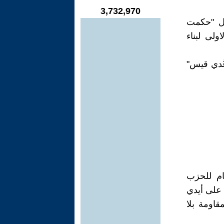
3,732,970
ال "حكمت
لى لبناء
ُدي قيس"
عام للحزب
 على أيدي
قاومة بلا