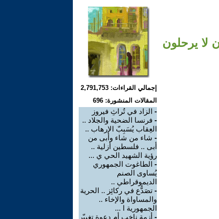
 لا يرحلون
إجمالي القراءات: 2,791,753
المقالات المنشورة: 696
-
الزاد في تُراثِ فيروز
-
فرنسا الضحية والجلاد ..
العِقاب يُسَبِبّ الإرهاب ..
-
شاء من شاء وأبى من
أبى .. فلسطين أزلية ..
رؤية الشهيد الحي ي ...
-
الطاغوت الجمهوري
يُساوى الصنم
الديموقراطي ..
-
تصَدُّع في ركائِز .. الحرية
والمساواة والإخاء ..
الجمهورية ا ...
-
أزمة ناخب أم دعوة تغييّر