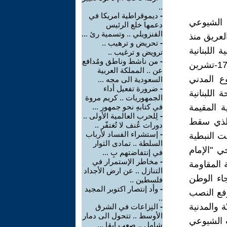
..
-
ديموقراطية امريكا في
 الشيوعي
دعمها خلع الرئيس
الفنزويلي .. وتسمية رئ ...
لعريق منذ
-
تحريض و ترهيب ..
ة اللبنانية
ترويض و ترغيب ..
-
من ناشط وناطق ومُدافع
"جمول " وقضية تحقيق انتصار تاريخي في جعل الشمعة الأولى لثورة "17-تشرين
عن .. المملكة العربية
وع المدني
السعودية الى مجه ...
-
ضرورة تفعيل أداء
اللبنانية
الجمهوريات .. كريم مروة
 المقيمة
في كتابهِ نحو جمهور ...
-
لِلحرب العالمية الأولى ..
الذي سقط
دورات عُنف لا تُغتفّر ..
-
إستشراء الفساد لأرباب
ت النبطية
السلطة .. تمادى الثوار
خي "الإمام
في إنتفاضتهم بِ ...
-
مخاطر الإستمرار في
 المقاومة
التنازل .. عن ارض الأجداد
جاء الوطن
فلسطين ..
-
وأد إنتصار اكتوبر المجيد
رفع النصب
..
 والمدنية
-
النِزاعات في الشرق
الأوسط .. تتحول الى دمار
ب الشيوعي
شامل .. صعب ايقا ...