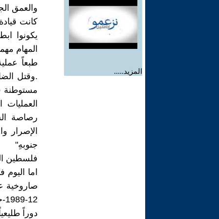
والعمق الجن
كانت قيادة 
يكونوا ابط
المهام مهم
طبعاً عملي
المزيد.....
.وقتل الضا
مستوطنة في
العمليات 
رصاصة الش
الإصرار وا
جنوبهِ"
فلسطين ال
89
دوراً طليعياً