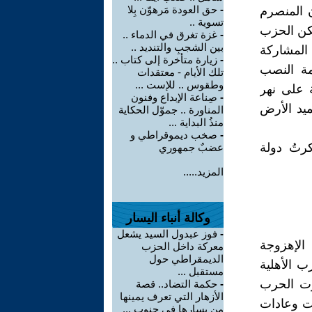
-
حق العودة مَرهوّن بِلا
 المنصرم
تسوية ..
لكن الحزب
-
غزة تغرق في الدماء ..
بين الشجبِ والتنديد ..
المشاركة
-
زيارة متأخرة إلى كتاب ..
مة النصب
تلك الأيام - معتقدات
وطقوس .. للإست ...
 على نهر
-
صِناعة الإبداع وفنون
ميد الأرض
المناورة .. جموّل الحكاية
منذُ البداية ...
-
صخب ديموقراطي و
كرتُ دولة
عضبٌ جمهوري
المزيد.....
وكالة أنباء اليسار
-
فوز عبدول السيد يشعل
الإهزوجة
معركة داخل الحزب
الديمقراطي حول
رب الأهلية
مستقبل ...
ى صارت الحرب
-
حكمة التضاد.. قصة
الأزهار التي تعرف يمينها
فات وعادات
من يسارها في جنوب ...