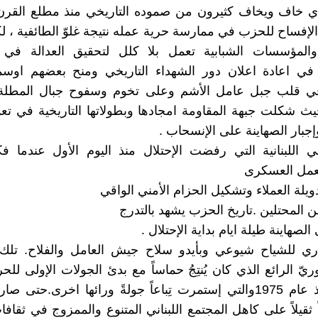
لذي خاف ويخاف كثيرون من صموده التاريخي منذ مطلع القرن
لإفساح للحزب في ممارسة حرية عمله نتيجة غلوّ الطائفية ، 
المؤسسات الشبابية تعمل بلا كلل لتحقيق العدالة في 
 في اعادة اعلان دور الشهداء التاريخي ومنح بعضهم اوس
 في قلب جبل عامل الأشم وعلى تخوم وسفوح جبال المطلة
يث شكلت جبهة المقاومة امجادها وبطولاتها التاريخية في تع
إجبار الصهاينة على الإنسحاب .
 اللبنانية التي رفضت الإحتلال منذ اليوم الأول عندما ف
لعمل العسكرى
يلة العملاء وتشكيل الحزام الأمني الواقي
ن المحتلين .تاريخ الحزب يشهد بالتدرج
صهاينة طيلة ايام بداية الإحتلال .
ري للشياح شيوعي وبأيدو سلاح جيش العامل والفلاح. تلك 
ريّ الرائع الذي كان يُنتِجُ حماساً مع بدئ الجولات الإولى للح
اللبنانية منذ عام 1975والتي إستمرت تِباعاً جولةً ورائها اخرى.حت
اً ثقيلاً على كاهل المجتمع اللبناني المتنوع والممزوج في ثقا