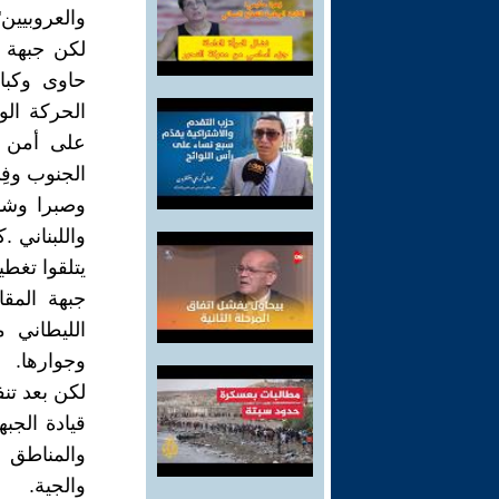
والعروبيين"
لكن جبهة ا
حاوى وكبار
الحركة الو
على أمن ا
الجنوب وفِ
وصبرا وشا
واللبناني 
يتلقوا تغط
جبهة المقا
الليطاني 
وجوارها.
لكن بعد تنف
والمناطق 
والجية.