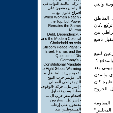
-
تركيا: غالبية النواب في
يلة والتي
البرلمان يوقعون على
اقتراح قانون يتع ...
When Women Reach
-
 المناطق
the Top, but Power
تركع .كان
Remains the Same:
Murmu ...
وقراطي من
Debt, Dependency,
-
and the Modern Colonial
قبل ناصع
Chokehold on Asia ...
Stillborn Peace Plans:
-
Israel, Hamas and the
عين للتبغ
Question of Dis ...
Germany’s
-
المدقع!؟
Constitutional Mandate
يوني بعد
to Fight Global Warming
-
تحية جريدة المناضل-ة
رى والمدن
الى مؤتمر حزب النهج
غايرة كان
الديمقراطي العمالي ...
-
إسرائيل.. حركة -الوقوف
بل الخروج
معا- اليسارية تحاول
اقتحام مقر حزب ال ...
-
إسرائيل.. يساريون
المقاومة
يحتجون على إرهاب
المستوطنين ضد
لمحليين"