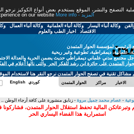
ة التصفح والنشر، الموقع يستخدم بعض أنواع الكوكيز نرجو النق
More info - المزيد
experience on our website
الفن
-
وكالة أنباء اليسار
-
وكالة أنباء العلمانية
-
وكالة أنباء العمال
-
وكا
الاقتصاد
-
اخبار الطب والعلوم
 الرئيسي لمؤسسة الحوار المتمدن
، علمانية، ديمقراطية، تطوعية وغير ربحية
ل مجتمع مدني علماني ديمقراطي حديث يضمن الحرية والعدالة الاجتم
حوار المتمدن على جائزة ابن رشد للفكر الحر والتى نالها أعلام في الفك
م مشاكل تقنية في تصفح الحوار المتمدن نرجو النقر هنا لاستخدام الموقع
كوردي
English
الاخبار
مراكز
الحوار المتمدن
وعية
-
عصام محمد جميل مروة
- زنابق منشورة على كافة أرجاء الوطن .. ا
 وتبرعاتكن المالية تحفظ استقلال الحوار المتمدن، فشاركونا 
استمرارية هذا الفضاء اليساري الحر