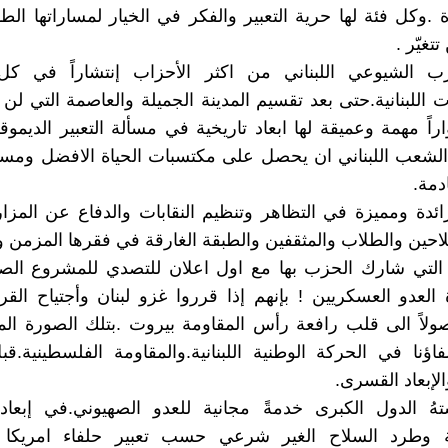
ة .وكل فئة لها حرية التعبير والفكر في الخيار لمساراتها الطو
تتغيّر .
ب الشيوعي اللبناني من اكثر الأحزاب إنتشاراً في كل
 اللبنانية.حتى بعد تقسيم المدينة الجميلة والعاصمة التي لن 
راً مهمة وعميقة لها ابعاد تاريخية في مسألة التعبير الديم
لشعب اللبناني ان يحصل على مكتسبات الحياة الافضل ومست
ادمة.
رائدة ومميزة في التظاهر وتنظيم النقابات والدفاع عن المزار
احين والطلاب والمثقفين والطبقة الغارقة في فقرها المزمن و
التي شارك الحزب بها مع اول اعلان للتصدي للمشروع الصه
العدو العسكريين ! بإنهم إذا قرروا غزو لبنان وأجتياح الق
صولاً الى قلب رافعة رأس المقاومة بيروت .بتلك الصورة الم
فاؤنا في الحركة الوطنية اللبنانية.والمقاومة الفلسطينية.ق
لإبعاد القسرى.
هُ الدول الكبرى خدمةً مجانية للعدو الصهيوني.في إبعاد 
ة وطرد السلاح الغير شرعي حسب تعبير حلفاء امريكا ا