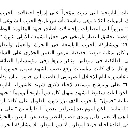
ات التاريخية التي مرت مؤخراً على إدراج احتفالات الحزب
تلك المهمات الثلاثة وهي مناسبة تأسيس تاريخ الحزب الشيوعي ا
عام "1924" مروراً الى انتصارات وإحتفالات اطلاق جبهة المقاومة الوطني
الأول -2019" ومشاركة الحزب الواسعة في التحرك والعمل والتط
 كان بمثابة فرصة حقيقية لفرض التغيير الجذري على الساحة 
الطائفية في موطنها وعقر دارها وفِي مؤسساتها الطائفية
مع كل ذلك كانت مناسبات رفع نصب الشهيد سهيل حموره 
 عاشوراء ايام الإحتلال الصهيوني الغاصب الى جنوب لبنان وكان
حينها "1983" تغلى وتتوشح وتستعد لإحياء ذكرى شهيد عاشوراء التاري
كن اثبات سقوط الشهيد سهيل كان دوراً تاريخياً ومهماً "لجبهة
لبنانية "جمول" وللحزب الذي برز دوره الطويل على كافة ار
 اللبنانية . لكن اليوم بعد إعتراض بعض " الطوائفيين " على 
 هي إلا تعبير دليل ومدى قصير للنظر وبعيد عن الوطن والحريّة
ي اعادة احياء حرية الوطن . لا دور للوطن بلا مشاركة الحز