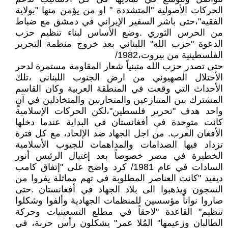
الحركات الأصولية "المتشددة " او من يؤمن منها "بولاية
الفقيه"،حتى باشر السفير الإيراني في دمشق مع ضباط
من الحرس الثوري .وضع الأساس لبناء تنظيم حزب
الدعوة "حزب الله" اللبناني بعد خروج منظمة التحرير
الفلسطينية من بيروت،1982/
حتى تصدر حزب الله متبنياً شعار المقاومة مستمرة لدحر
الأحتلال الصهيوني من ارض الجنوب اللبناني ،تلك
الأحداث التي وقعت في المنطقة العربية وكان القاسم
المشترك بين المتنازعين والمتحاربين والمتخاذلين في آنٍ
واحد هدف "تحرير فلسطين"،لكن الحركات الإسلامية
كانت متوحدة في أفغانستان في البداية عندما دخلها
الأفغان العرب. من اجل الجهاد ضد الإلحاد، مع كل فترة
تزداد فيها الصدامات والمداهمات للجيوب الأسلامية
الخطيرة في مصر خصوصاً بعد إغتيال الرئيس أنور
السادات في عام 1981/ كرد واضح على "إتفاق كامب
ديفيد "كانت العناصر المطلوبة في تهم مماثلة يفروا من
السجون ويذهبوا الى بلاد الجهاد في أفغانستان .حتى
صاروا نواتاً مؤسسين للمنظمات الجهادية وألفوا وشكلوا
تنظيم" القاعدة "لاحقاً في مطلع التسعينيات وحركة
الطالبان وزعيمها" المُلا عمر" يشكلون رأس حربة، في