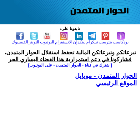
تابعونا على:
بودكاست
بنترست
تيلكرام
لينكدإن
الانستغرام
اليوتيوب
التويتر
الفيسبوك
تبرعاتكم وتبرعاتكن المالية تحفظ استقلال الحوار المتمدن،
فشاركونا في دعم استمرارية هذا الفضاء اليساري الحر
[اشترك في قناة ‫«الحوار المتمدن» على اليوتيوب]
الحوار المتمدن - موبايل
الموقع الرئيسي