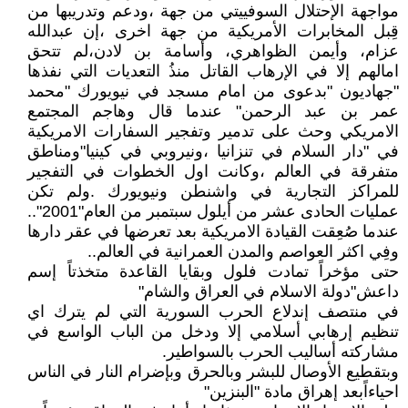
مواجهة الإحتلال السوفييتي من جهة ،ودعم وتدريبها من
قِبل المخابرات الأمريكية من جهة اخرى ،إن عبدالله
عزام، وأيمن الظواهري، وأسامة بن لادن،لم تتحق
امالهم إلا في الإرهاب القاتل منذُ التعديات التي نفذها
"جهاديون "بدعوى من امام مسجد في نيويورك "محمد
عمر بن عبد الرحمن" عندما قال وهاجم المجتمع
الامريكي وحث على تدمير وتفجير السفارات الامريكية
في "دار السلام في تنزانيا ،ونيروبي في كينيا"ومناطق
متفرقة في العالم ،وكانت اول الخطوات في التفجير
للمراكز التجارية في واشنطن ونيويورك .ولم تكن
عمليات الحادى عشر من أيلول سبتمبر من العام"2001"..
عندما صُعِقت القيادة الامريكية بعد تعرضها في عقر دارها
وفِي اكثر العواصم والمدن العمرانية في العالم..
حتى مؤخراً تمادت فلول وبقايا القاعدة متخذتاً إسم
داعش"دولة الاسلام في العراق والشام"
في منتصف إندلاع الحرب السورية التي لم يترك اي
تنظيم إرهابي أسلامي إلا ودخل من الباب الواسع في
مشاركته أساليب الحرب بالسواطير.
وبتقطيع الأوصال للبشر وبالحرق وبإضرام النار في الناس
احياءاًبعد إهراق مادة "البنزين"