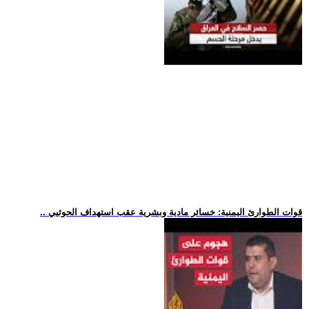
.. قوات الطوارئ اليمنية: خسائر مادية وبشرية عقب استهداف الحوثيي