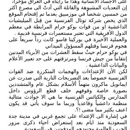
على الاجساد الانسانية وهذا ما رأيناه في العراق مؤخراً،
إن التعديات المشبوهة والقاتلة التي آدتّ الى مصرع اكثر
من خمسين شخصاً في موزمبيق بعدما تم إقتحام الموقع
الذي يخص شركة توتال الفرنسية من قِبل الميليشيات
الداعشية او من قوات بوكو حرام المرابطة في معظم
الدول الأفريقية التي تعتبر مستعمرات فرنسية قديمة .
والعملية الأخيرة في بوركينا فاسو كانت رداً سريعاً على
هجوم فرنسا وقتلهم المسؤول الميداني
في بوكو حرام حيثُ سقط العشرات من الأبرياء المدنين
إنتقاماً من جيش فرنسا ومرتزقتهم على حد تعبير الأعلام
والبيانات الداعشية .
لكن الأن الإعتداءات والهجمات المتكررة ضد القوات
الفرنسية خصوصاً بعد التصريحات النارية التي صدرت عن
ايمانويل ماكرون متهماً ألأسلام بشكل عام والمتشددين
بصورة خاصة وقوفهم خلف قطع الرؤوس داخل
المدارس والكنائس الفرنسية ما هي الا حوادث متتالية
منظمة داعشياً وقاعدياً وربما ما سوف يأتي قد يكون
اعنف بكثير مما مضى !؟.
في إشارة الى الإعتداء على تجمع غربي في مدينة جدة
السعودية منذ ايام بعد إستعراض احياء ذكرى مرور
الحرب العالمية وجنودهم المدفونين في السعودية .