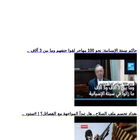
.. حاكم سبتة الإسبانية: نحو 100 مهاجر لقوا حتفهم وما بين 3 آلاف
.. بغداد تحسم ملف السلاح.. هل تبدأ المواجهة مع الفصائل؟ | #ستود