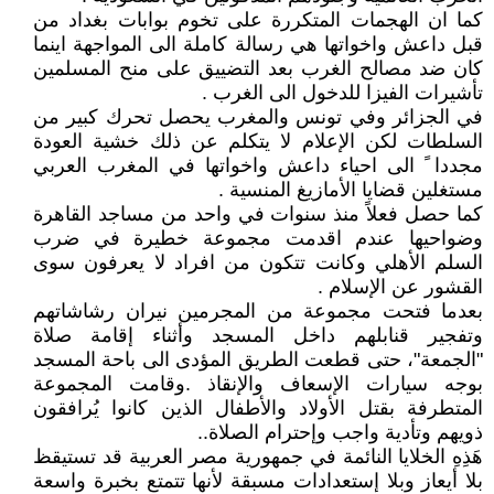
كما ان الهجمات المتكررة على تخوم بوابات بغداد من
قبل داعش واخواتها هي رسالة كاملة الى المواجهة اينما
كان ضد مصالح الغرب بعد التضييق على منح المسلمين
تأشيرات الفيزا للدخول الى الغرب .
في الجزائر وفي تونس والمغرب يحصل تحرك كبير من
السلطات لكن الإعلام لا يتكلم عن ذلك خشية العودة
مجددا ً الى احياء داعش واخواتها في المغرب العربي
مستغلين قضايا الأمازيغ المنسية .
كما حصل فعلاً منذ سنوات في واحد من مساجد القاهرة
وضواحيها عندم اقدمت مجموعة خطيرة في ضرب
السلم الأهلي وكانت تتكون من افراد لا يعرفون سوى
القشور عن الإسلام .
بعدما فتحت مجموعة من المجرمين نيران رشاشاتهم
وتفجير قنابلهم داخل المسجد وأثناء إقامة صلاة
"الجمعة"، حتى قطعت الطريق المؤدى الى باحة المسجد
بوجه سيارات الإسعاف والإنقاذ .وقامت المجموعة
المتطرفة بقتل الأولاد والأطفال الذين كانوا يُرافقون
ذويهم وتأدية واجب وإحترام الصلاة..
هَذِهِ الخلايا النائمة في جمهورية مصر العربية قد تستيقظ
بلا أيعاز وبلا إستعدادات مسبقة لأنها تتمتع بخبرة واسعة