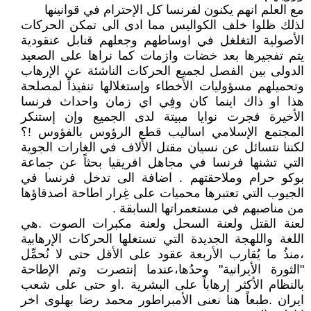
مع العلم انهم يكنون لفرنسا كل الإحترام في قوانينها
لذلك ظلوا خلف الكواليس مما ادى الى تمكن الحركات
الأصولية التغلغل في اوساطهم وجعلهم قنابل عنقودية
يتم تفجيرها بعد خضات وازمات كما نراها على الصعيد
الدولى بين الفصل لجميع الحركات الناشئة عن الإرهاب
وتحميلهم مسؤوليات الأخطاء وإستغلالها تنفيذاً لمصلحة
هذا او ذاك اينما كان وفِي اي زمان واحداث فرنسا
الأخيرة فجرت نوايا مبيتة لدى الجميع وإن إستنكر
المجتمع الإسلامي اساليب قطع الرؤوس بالفؤوس !؟
لكننا نتسائل عن نسيان مقتل الألاف في الغارات الجوية
التي تشنها فرنسا في مجاهل افريقيا بحثاً عن جماعة
بوكو حرام وملاحقتهم . اضافة الى تدخل فرنسا في
الجيوب التي تعتبرها محميات على غِرار اطاحة اصدقاؤها
من مناصبهم في مستعمراتها السابقة .
لعنة القتل ولعنة السحل ولعنة مكبرات الصوت .هي
اللغة واللهجة الجديدة التي تستغلها الحركات الإرهابية
،منذُ ما يُقارب الأربعة عقود على الأقل حتى لا نُحمِّل
"الثورة الأيرانية" وحدُها،عندما إنتصرت وتم الإطاحة
بالنظام الأكثر إرهاباً على البشرية .او حتى على شعب
ايران .طبعاً هنا نعنى الأمبراطور محمد رضا بهلوى اخر