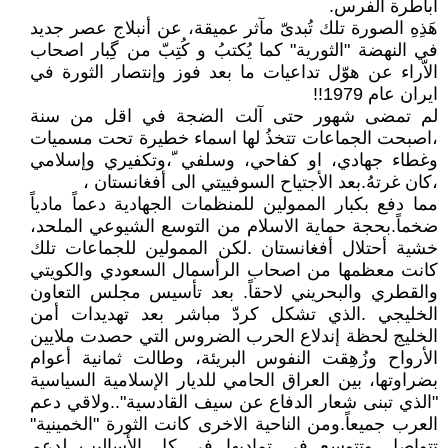
اباطرة الفرس.
هَذِهِ الصورة تلك تُبدىّ مآثر عميقة، عن أنبلاج عصر جديد
في النهضة "الثورية" كما يُكتبُ و كُتِبّ من گِبار اصحاب
الاّراء عن هوّل تداعيات ما بعد فوز وإنتصار الثورة في
ايران عام 1979!!
لم تمضى شهور حتى آلت الضجة في اقل من سنة
،اصبحت الجماعات تتخذُ لها اسماء خطيرة تحت مسميات
وغطاء جهادي، او كفاحي، وسلفي ّ،وتكفيري وإسلامي
،كان غرتهُ.بعد الأجتياح السوفييتي الى أفغانستان ،
مما دفع بكبار الممولين للمنظمات الجهادية دعماً مادياً
ضخماً.بحجة حماية الاسلام من التوسع الشيوعي الملحد،
خشية أحتلال أفغانستان .لكن الممولين للجماعات تلك
كانت معظمها من اصحاب الرأسمال السعودي والكويتي
والقطري والبحريني لاحقاً. بعد تأسيس مجلس التعاون
الخليجي .الذي تشكل كردّ مباشر بعد تهديدات أمن
الخليج لحظة إندلاع الحرب الضروس التي حصدت ملايين
الأرواح وزُهِقت النفوس البريئة، وطالت ثمانية أعوام
بضراوتها، بين العراق الحامي للديار الإسلامية السياسية
"الذي تبنى شعار الدفاع عن سيف القادسية"..ولاقي دعم
العرب جميعاً.ومن الناحية الاخرى كانت الثورة "الخمينية"
تتواصل وتتوسع في تماديها في كل الأساليب لدعم