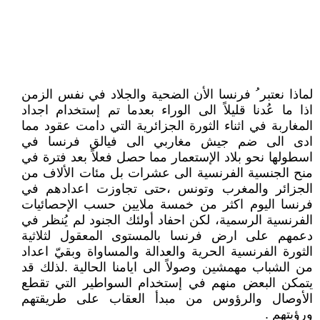
لماذا نعتبر ُ فرنسا الأن الضحية والجلاد في نفس الزمن
اذا ما عُدنا قليلاً الى الوراء بعدما تم إستخدام اجداد
المغاربة في اثناء الثورة الجزائرية التي دامت عقود مما
ادى الى ضم جيش مغاربي الى فيالق فرنسا في
اسطولها نحو بلاد الإستعمار مما حصل فعلاً بعد فترة في
منح الجنسية الفرنسية الى عشرات بل مئات الألاف من
الجزائر والمغرب وتونس ،حتى تجاوزت اعدادهم في
فرنسا اليوم اكثر من خمسة ملايين حسب الإحصائيات
الفرنسية الرسمية، لكن احفاد أولئك الجنود لم يُنظر في
دعمهم على ارض فرنسا بالمستوى المعقول لثلاثية
الثورة الفرنسية الحرية والعدالة والمساواة وبقيّ اعداد
من الشباب مهمشين وصولاً الى ايامنا الحالية .لذلك قد
يتمكن البعض منهم في إستخدام السواطير التي تقطع
الأوصال والرؤوس من مبدأ العقاب على طريقتهم
ورؤيتهم .