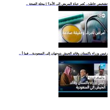
.. تشخيص خاطئ.. يُغير حياة المريض إلى الأبد؟ | مجلة الصحة
.. رئيس وزراء باكستان وقائد الجيش يتوجهان إلى السعودية... فما أ