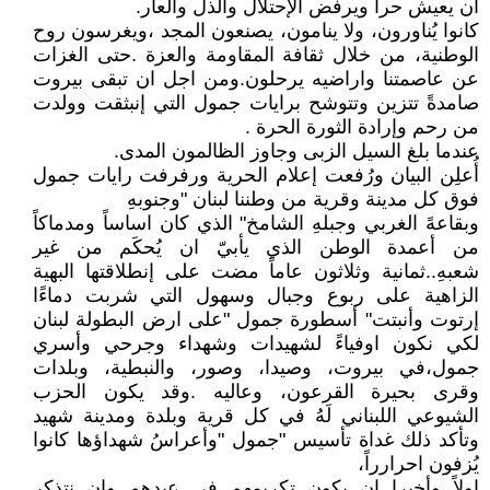
ان يعيش حراً ويرفض الإحتلال والذل والعار.
كانوا يُناورون، ولا ينامون، يصنعون المجد ،ويغرسون روح
الوطنية، من خلال ثقافة المقاومة والعزة .حتى الغزات
عن عاصمتنا واراضيه يرحلون.ومن اجل ان تبقى بيروت
صامدةً تتزين وتتوشح برايات جمول التي إنبثقت وولدت
من رحم وإرادة الثورة الحرة .
عندما بلغ السيل الزبى وجاوز الظالمون المدى.
أُعلِن البيان ورُفعت إعلام الحرية ورفرفت رايات جمول
فوق كل مدينة وقرية من وطننا لبنان "وجنوبهِ
وبقاعهً الغربي وجبلهِ الشامخ" الذي كان اساساً ومدماكاً
من أعمدة الوطن الذي يأبيّ ان يُحكَم من غير
شعبهِ..ثمانية وثلاثون عاماً مضت على إنطلاقتها البهية
الزاهية على ربوع وجبال وسهول التي شربت دماءًا
إرتوت وأنبتت" أسطورة جمول "على ارض البطولة لبنان
لكي نكون اوفياءً لشهيدات وشهداء وجرحي وأسري
جمول،في بيروت، وصيدا، وصور، والنبطية، وبلدات
وقرى بحيرة القرعون، وعاليه .وقد يكون الحزب
الشيوعي اللبناني لَهُ في كل قرية وبلدة ومدينة شهيد
وتأكد ذلك غداة تأسيس "جمول "وأعراسُ شهداؤها كانوا
يُزفون احرارراً،
اولاً وأخيرا ان يكون تكريمهم في عيدهم وان نتذكر