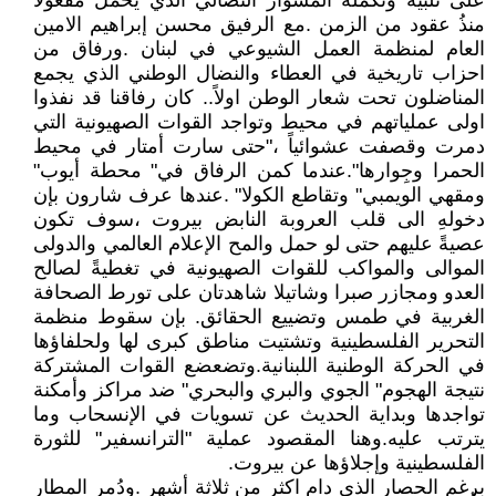
على تلبية وتكملة المشوار النضالي الذي يحمل مفعولاً
منذُ عقود من الزمن .مع الرفيق محسن إبراهيم الامين
العام لمنظمة العمل الشيوعي في لبنان .ورفاق من
احزاب تاريخية في العطاء والنضال الوطني الذي يجمع
المناضلون تحت شعار الوطن اولاً.. كان رفاقنا قد نفذوا
اولى عملياتهم في محيط وتواجد القوات الصهيونية التي
دمرت وقصفت عشوائياً ،"حتى سارت أمتار في محيط
الحمرا وجِوارها".عندما كمن الرفاق في" محطة أيوب"
ومقهي الويمبي" وتقاطع الكولا" .عندها عرف شارون بإن
دخولهِ الى قلب العروبة النابض بيروت ،سوف تكون
عصيةً عليهم حتى لو حمل والمح الإعلام العالمي والدولى
الموالى والمواكب للقوات الصهيونية في تغطيةً لصالح
العدو ومجازر صبرا وشاتيلا شاهدتان على تورط الصحافة
الغربية في طمس وتضييع الحقائق. بإن سقوط منظمة
التحرير الفلسطينية وتشتيت مناطق كبرى لها ولحلفاؤها
في الحركة الوطنية اللبنانية.وتضعضع القوات المشتركة
نتيجة الهجوم" الجوي والبري والبحري" ضد مراكز وأمكنة
تواجدها وبداية الحديث عن تسويات في الإنسحاب وما
يترتب عليه.وهنا المقصود عملية "الترانسفير" للثورة
الفلسطينية وإجلاؤها عن بيروت.
برغم الحصار الذي دام اكثر من ثلاثة أشهر .ودُمر المطار