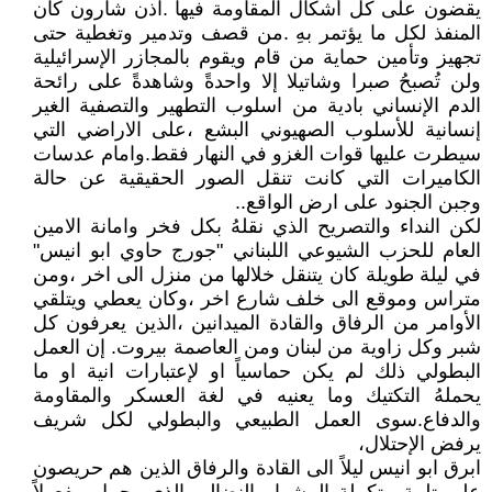
يقضون على كل أشكال المقاومة فيها .اذن شارون كان
المنفذ لكل ما يؤتمر بهِ .من قصف وتدمير وتغطية حتى
تجهيز وتأمين حماية من قام ويقوم بالمجازر الإسرائيلية
ولن تُصبحُ صبرا وشاتيلا إلا واحدةً وشاهدةً على رائحة
الدم الإنساني بادية من اسلوب التطهير والتصفية الغير
إنسانية للأسلوب الصهيوني البشع ،على الاراضي التي
سيطرت عليها قوات الغزو في النهار فقط.وامام عدسات
الكاميرات التي كانت تنقل الصور الحقيقية عن حالة
وجبن الجنود على ارض الواقع..
لكن النداء والتصريح الذي نقلهُ بكل فخر وامانة الامين
العام للحزب الشيوعي اللبناني "جورج حاوي ابو انيس"
في ليلة طويلة كان يتنقل خلالها من منزل الى اخر ،ومن
متراس وموقع الى خلف شارع اخر ،وكان يعطي ويتلقي
الأوامر من الرفاق والقادة الميدانين ،الذين يعرفون كل
شبر وكل زاوية من لبنان ومن العاصمة بيروت. إن العمل
البطولي ذلك لم يكن حماسياً او لإعتبارات انية او ما
يحملهُ التكتيك وما يعنيه في لغة العسكر والمقاومة
والدفاع.سوى العمل الطبيعي والبطولي لكل شريف
يرفض الإحتلال،
ابرق ابو انيس ليلاً الى القادة والرفاق الذين هم حريصون