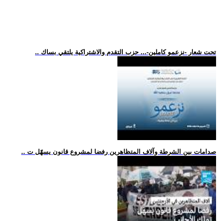
.. تحت شعار -نزعمو كاملين-... حزب التقدم والاشتراكية يلتقي بساك
.. صدامات بين الشرطة وآلاف المتظاهرين رفضا لمشروع قانون يسهّل ت