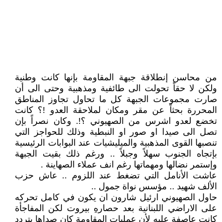
من محاسن إنطلاقة جبهة المقاومة بإنها كانت وطنية
ولكن لا حقاً تحولت الى طائفية ومذهبية وحتى الى أن
صارت مجموعات الجبهة كل ما تحاول تجاوز المناطق
المحررة بحثاً عن مقر ومكان لملاحقة العدو !؟ كانت
تخضع لعدو اشرس من الصهيوني ؟!. وكان نصراً بإن
تصل الى صيدا او صور او النبطية وذلك للحواجز التي
تنصبها القوى المذهبية والميليشيات عند البوابات الرئيسية
بإتجاه الجنوب سهلاً وجبلاً .. ورغم ذلك بقيت الجبهة
وإستمر نضالها ومهماتها رغم انف عملاء الصهاينة .
عاشت الأنامل التي تضغط عند اللزوم .. عاش حزب
الألف شهيد .. مؤسس نواة جمول ..
حاول الصهيوني ارئيل شارون ان يكون في كامل تحركه
على الاراضي اللبنانية بعد حصارهِ بيروت لكن المفاجأة
كانت عاصفة عليه لأن عمليات المقاومة كان صداها يتردد