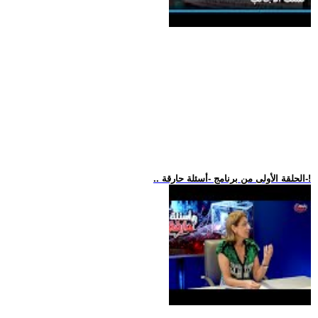
.. الحلقة الأولى من برنامج -أسئلة حارقة-!