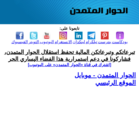
تابعونا على:
بودكاست
بنترست
تيلكرام
لينكدإن
الانستغرام
اليوتيوب
التويتر
الفيسبوك
تبرعاتكم وتبرعاتكن المالية تحفظ استقلال الحوار المتمدن،
فشاركونا في دعم استمرارية هذا الفضاء اليساري الحر
[اشترك في قناة ‫«الحوار المتمدن» على اليوتيوب]
الحوار المتمدن - موبايل
الموقع الرئيسي