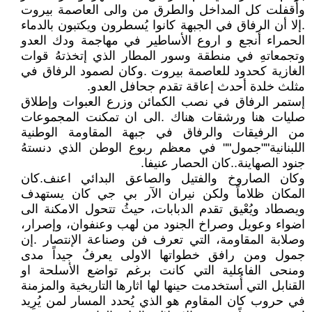
وأُقفلت كل المداخل والطرق من والى العاصمة بيروت
.إلا أن الرفاق في الجبهة كانوا يُسطرون ويكتبون بالدماء
الحمراء أنجع و اروع الأساطير في مهاجمة ودك العدو
وتجمعاتهِ في منطقة وسور المطار الذي إتخذتهُ قوات
الغازية كحدود للعاصمة بيروت .وكان لصمود الرفاق في
مثلث خلدة أحدث إعاقة تقدم جحافل العدو.
إستمر الرفاق في نصب الكمائن وزرع العبوات وإطلاق
صليات هنا ورشقات هناك .الى ان تمكنت المجموعات
من الرفيقات والرفاق في جبهة المقاومة الوطنية
اللبنانية""جمول"" في معظم ربوع الوطن الذي دنستهُ
جنود الصهاينة..كان الحصار عنيفا.
وكان الصاروخ والفتيل والصاعق البدائي اعنف.كان
المكان ظلاماً ولكن نيران الآر بي جي كان يستهدف
ويصطاد ويُعْيق تقدم الدبابات، حيثُ تتحول الامكنة الى
اضواء وعويل وصراخ الجنود من لهب وعنفوان، وإصرار،
وصلابة المقاومة، التي تعرف فن وصناعة الإنتصار .إن
جمول ومن رافق خطواتها الاولى يعرفُ جيداً مدى
ومنحى الفاعلية التي كانت برغم تواضع الأسلحة او
القنابل التي أُستخدمت حينها لها اثارها التاريخية والمزمنة
في حروب كان المقاوم هو الذي يُحدد المسار لمن يُرِيد