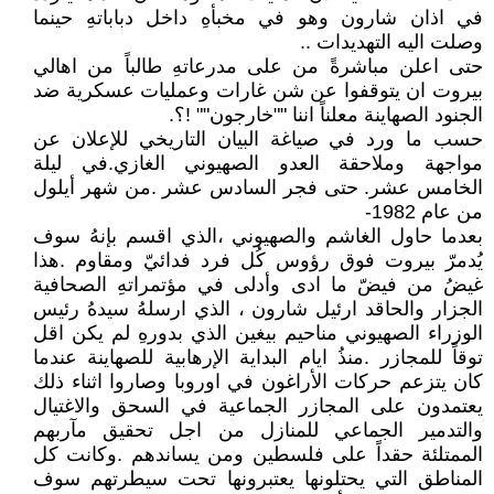
في اذان شارون وهو في مخبأهِ داخل دباباتهِ حينما
وصلت اليه التهديدات ..
حتى اعلن مباشرةً من على مدرعاتهِ طالباً من اهالي
بيروت ان يتوقفوا عن شن غارات وعمليات عسكرية ضد
الجنود الصهاينة معلناً اننا ""خارجون"" !؟.
حسب ما ورد في صياغة البيان التاريخي للإعلان عن
مواجهة وملاحقة العدو الصهيوني الغازي.في ليلة
الخامس عشر. حتى فجر السادس عشر .من شهر أيلول
من عام 1982-
بعدما حاول الغاشم والصهيوني ،الذي اقسم بإنهُ سوف
يُدمرّ بيروت فوق رؤوس كُل فرد فدائيّ ومقاوم .هذا
غيضُ من فيضّ ما ادى وأدلى في مؤتمراتهِ الصحافية
الجزار والحاقد ارئيل شارون ، الذي ارسلهُ سيدهُ رئيس
الوزراء الصهيوني مناحيم بيغين الذي بدورهِ لم يكن اقل
توقاً للمجازر .منذُ ايام البداية الإرهابية للصهاينة عندما
كان يتزعم حركات الأراغون في اوروبا وصاروا اثناء ذلك
يعتمدون على المجازر الجماعية في السحق والاغتيال
والتدمير الجماعي للمنازل من اجل تحقيق مآربهم
الممتلئة حقداً على فلسطين ومن يساندهم .وكانت كل
المناطق التي يحتلونها يعتبرونها تحت سيطرتهم سوف