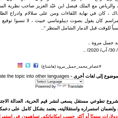
 والرياض مع الملك فيصل ابن عَبْد العزيز صاحب نظرية المن
اك ، كان في نهاية اللقاءات ومن على سلالام وادراج الطائ
لمراسم كان يقول بصوت ديبلوماسي خبيث ، لا تنسوا توقيع 
باً للوقت قبل الدمار الشامل المتظر "..
 جميل مروة ..
 ..
#عصام_محمد_جميل_مروة (هاشتاغ)
موضوع إلى لغات أخرى -
ate the topic into other languages
Powered by
Translate
شروع تطوعي مستقل يسعى لنشر قيم الحرية، العدالة الاجتم
. ولضمان استمراره واستقلاليته، يعتمد بشكل كامل على دعمك
دعمكم بمبلغ 10 دولارات سنويًا أو أكثر حسب إمكانياتكم، تساهمون في استم