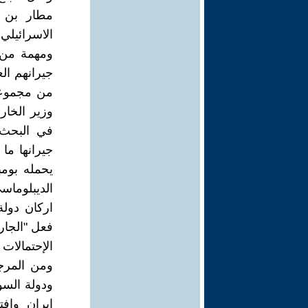
مطار بن غ
الاسرائيلي. 
ومهمة من 
جيرانهم الع
من مجموعا
وزير الخار
في البحث ا
جيرانها ما
يحمله بومب
الديبلوماس
اركان دولة
فعل "الجارة
الإحتمالات 
ومن المرجح
ودولة السو
ايران واف