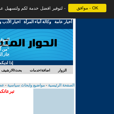
موافق - OK
لتوفير افضل خدمة لكم ولتسهيل عملي
أخبار عامة
-
وكالة أنباء المرأة
-
اخبار الأدب و
الموقع
يسارية
"من أج
حاز ال
إذا لديك
الزوار
اضافة/خدمات
بحث/الارشيف
الصفحة الرئيسية
-
مواضيع وابحاث سياسية
-
عص
تبرعاتكم