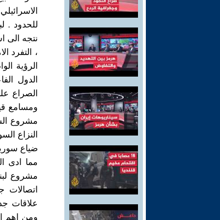
الاسرائيلي
للحدود . لب
نتجه الى اش
، التفرد ا
الرؤية الو
الدول الف
الصراع على
ومسامع قياد
مشروع السل
النزاع الس
ضياع سوريا
مما ادى ال
مشروع لبنا
اتصالات ج
علاقات جدي
ومن اهم ال