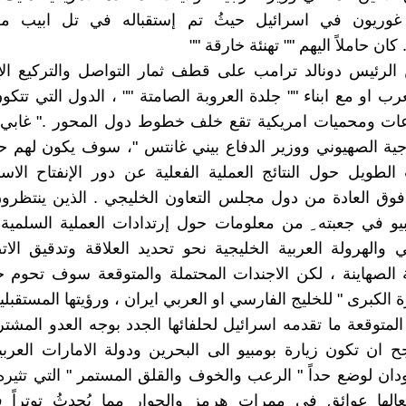
وريون في اسرائيل حيثُ تم إستقباله في تل ابيب من
كان حاملاً اليهم "" تهنئة خارقة ""
الرئيس دونالد ترامب على قطف ثمار التواصل والتركيع الإ
رب او مع ابناء "" جلدة العروبة الصامتة "" ، الدول التي تتك
ت ومحميات امريكية تقع خلف خطوط دول المحور ." غابي 
جية الصهيوني ووزير الدفاع بيني غانتس "، سوف يكون لهم 
لطويل حول النتائج العملية الفعلية عن دور الإنفتاح الاس
 فوق العادة من دول مجلس التعاون الخليجي . الذين ينتظرون
يو في جعبته ِ من معلومات حول إرتدادات العملية السلمية ا
ي والهرولة العربية الخليجية نحو تحديد العلاقة وتدقيق الا
 الصهاينة ، لكن الاجندات المحتملة والمتوقعة سوف تحوم 
 الكبرى " للخليج الفارسي او العربي ايران ، ورؤيتها المستقبلية
المتوقعة ما تقدمه اسرائيل لحلفائها الجدد بوجه العدو المشتر
 ان تكون زيارة بومبيو الى البحرين ودولة الامارات العربي
دان لوضع حداً " الرعب والخوف والقلق المستمر " التي تثيره
تعالها عوائق في ممرات هرمز والجوار مما يُحدثُ توتراً 