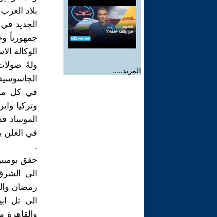
بلاد العرب 
الجديد في 
جمهورياً و
الوكالة الاس
ولهُ صولا
المزيد.....
الجاسوسية ا
في كل مدين
وتركيا وا
الموساد قد
في العلن ب
.
حقق بومبيو
الى الشرق
رمضان والغفر
الى تل ابي
والقاهرة م