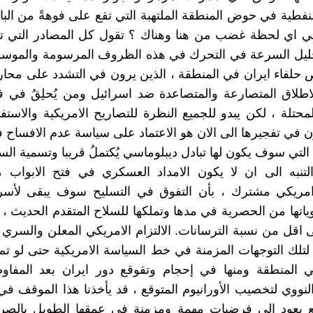
لنفطية في حوض المنطقة الملتهبة التي تقع على فوهةً من البار
في اي لحظة غضب من هنا وهناك ؟ تقول كل المصادر التي ت
حليل السرعة في التحرك في هذه الظروف المرسومة والموسوم
حلفاء ايران في المنطقة ، الذين يرون في التشدد على محاربة
طلاق المتصارعة والمتصاعدة ضد اسرائيل ومن يُحلِقُ في ف
لمحتلة ، لكن يبدو للجميع النظرة للتصاريح الامريكية والاستف
 في تفجيرها الى الان هو الاعتماد على سياسة عدم الافساح 
التي سوف يكون لها تبادل ديبلوماسي يُكتملُ قريبا وتسمية السف
لتنبه الى ان لا يكون الامداد العسكري في فتح الابواب 
امريكي مشترك ، بأن التفوق في التسليح سوف يبقى لأسر
اتها من الحصرية في مدها وتملكها للسلاح المتقدم الحديث ،
ى اقل من نسبة الترسانات. الالتزام الامريكي المعلن والسري 
لتلك التوجهات المزمنة في خط السياسة الامريكية حتى لو تم
ي المنطقة ومنها في إحجام وتقوقع دور ايران بعد المفا
نووي لتخصيب الأورانيوم المتوقع ، قد يأخذنا هذا الموقف في
يع يعود الى فرضيات مهمة ومزمنة في عمقها الطويل بالصرا