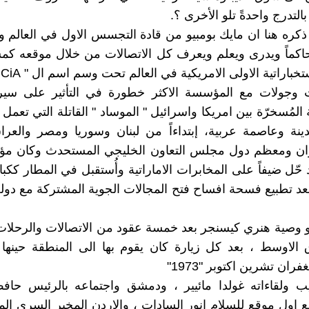
بالتدرج واحدةً تلو الأخرى ؟.
ذكره هنا ان مايك بومبيو من قادة التجسس الاول في العالم وك
حاكماً ويدرى ويعلم ويعرف كل الاتصالات من خلال موقعه ك
تخباراتية الاولى الامريكية في العالم تحت وسم اسم ال " CiA "
ت وجولات مع المؤسسة الاكثر خطورة في التأثير على سير 
لمُسخرّة بين امريكا واسرائيل " الموساد " القاتلة التي تعمل 
ة وعاصمة عربية، إبتداءاً من لبنان وسوريا ومصر والعراق
يران ومعظم دول مجلس التعاون الخليجي المستحدث وكان مؤخ
 حّل ضيفاً على المخابرات الاماراتية وأُستقبل في المطار ككب
عد تطبيع فسحة افساح فتح المجالات الجوية المشتركة مع دولة
 وصية هنري كيسنجر بعد خمسة عقود من الاتصالات والرحلات
 الاوسط ، بعد كل زيارة كان يقوم بها الى المنطقة حينها
ان تشرين اكتوبر "1973"
ب ولقاءاته غولدا مائيير ، ودمشق واجتماعه بالرئيس حافظ
ع اول موقع للسلام انور السادات ، والاردن المخبر السري ا