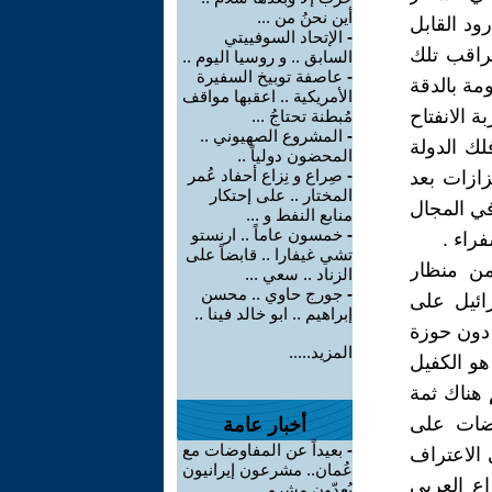
أين نحنُ من ...
ود القابل
-
الإتحاد السوفييتي
راقب تلك
السابق .. و روسيا اليوم ..
-
عاصفة توبيخ السفيرة
ة بالدقة
الأمريكية .. اعقبها مواقف
 الانفتاح
مُبطنة تحتاجُ ...
-
المشروع الصهيوني ..
لك الدولة
المحضون دولياً ..
-
صِراع و نِزاع أحفاد عُمر
زازات بعد
المختار .. على إحتكار
في المجال
منابع النفط و ...
-
خمسون عاماً .. ارنستو
راء .
تشي غيفارا .. قابضاً على
من منظار
الزناد .. سعي ...
-
جورج حاوي .. محسن
ائيل على
إبراهيم .. ابو خالد فينا ..
 دون حوزة
المزيد.....
هو الكفيل
 هناك ثمة
وضات على
أخبار عامة
-
بعيداً عن المفاوضات مع
 الاعتراف
عُمان.. مشرعون إيرانيون
ع العربي
يُعِدّون مشرو ...