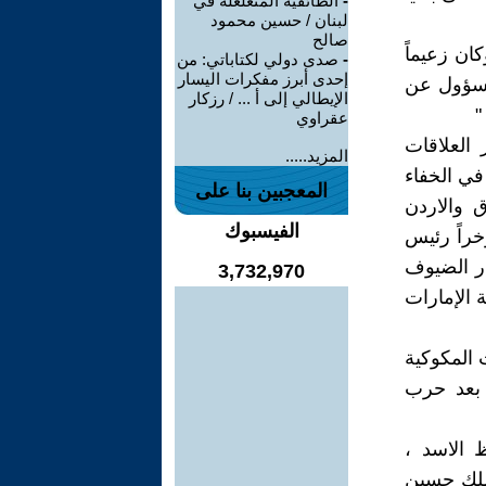
-
الطائفية المتغلغلة في
لبنان / حسين محمود
صالح
ان زعيماً
-
صدى دولي لكتاباتي: من
إحدى أبرز مفكرات اليسار
مسؤول عن
الإيطالي إلى أ ... / رزكار
عقراوي
العلاقات
المزيد.....
في الخفاء
المعجبين بنا على
 والاردن
الفيسبوك
راً رئيس
ار الضيوف
3,732,970
 الإمارات
 المكوكية
 بعد حرب
 الاسد ،
لملك حسين