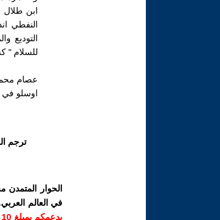
ابن طلال ،
النفطي انذ
التوديع وا
للسلام " كس
عصام محمد
اوسلو في / 30/ آب/ 2020/
ترجم ال
الحوار المتمدن م
في العالم العربي
ب