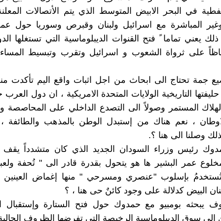
فطية في البحر الابيض المتوسط الذي يتم الأتصالات المعلن
وغير المباشرة مع اسرائيل ولبنان وقبرص وسوريا حول عملي
ذلك يعني تماما ً فتح القنوات الديبلوماسية التي تستغلها الد
حفاظاً على ثرواة الشعوب و اسرائيل وتقرب وتبسيط المساء
ع جمة تحتاج الى ابحاث من اجل اثبات واقع اليم تأكدت من
حليفتها التاريخية الولايات المتحدة الامريكية ، ان دول العرب
هلاك المستمر وصولاً الى التصدع الداخلي على المحاصصة و
اوطان ، نعم هناك من إستبدل الوطن بالمذهب والطائفة ، 
لذلك وصلنا الى هنا ؟.
مدوك رئيس وزراء السودان الجديد الذي كان متشدداً يقف 
خلوع عمر البشير ها هو يتحول بقدرة قادر الى " تُحفة ولعب
 تُستخدمُ بإسلوب "عنصري ومسرحي " منها إغماض العينين و
ان البيض كدلالة على وجود كائنٌ حى هنا ، ؟
ف يبحثه بومبيو مع حمدوك حول فتح الستارة وإستقبال ال
 الى سوق الديبلوماسية الرخيصة التي تفرضها الظروف الحالية 