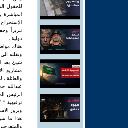
للحقول الن
المباشرة 
الإستخراج 
تبريراً و
دولية .
هناك مواضي
ونقلته الى 
شيئ بعد ال
مشاريع ال
والعائلة ، 
عبدالله ح
الرئيس الم
ترفيهية "
وبروز الاسن
هذا ما سو
والمتفرجين