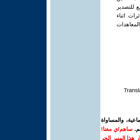
ع للتصدير
رات اثناء
المعاهدات
Transl
اعية، والمساواة
م.
ساهم/ي معنا!
رار هذا المنبر الحر