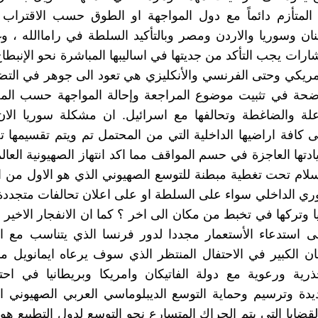
 المتأزم دائماً مع دول المواجهة او الطوق حسب الاقتراب
نان وسوريا والاردن ومصر وبالتأكيد السلطة في راماالله ، وغز
ارات يجب التأكد من جديتها في اساليبها المباشرة نحو الإنبطا
لامريكي وحتى الفرنسي والأنكليزي هي تعود الى جوهر في الت
اضحة في تثبيت موضوع المراجعة وإحالة المواجهة حسب المص
اعلة والضاغطة وتحالفها مع اسرائيل. ان مشكلة سوريا ال
 كافة اراضيها الداخلية التي من المحتمل تم ويتم تقسيمها 
تها العاجزة في حسم المواقف مما اكد انتهاز الصهيونية العالم
ام تحت تغطية مبطنة للتوسع الصهيوني الذي هو الاول من ا
وري الداخلي سواء على السلطة او على اعلان تحالفات متجددة 
 وتركها في تخبط من مكان الى اخر ؟ كما ان الانفجار الاخير
ى استدعاء الأستعمار مجددا لدور فرنسا الذي يتناسب مع اع
ن الكبير في الاحتفال المنتظر الذي سوف يرعاه ايمانويل م
ذرية ورعوية مع دولة الفاتيكان وامريكا وبريطانيا في اح
دة وترسيم وحماية التوسع الديبلوماسي العربي الصهيوني ا
قضايا التي يتم الحراك المتسارع نحو التوسع لدول التطبيع هو