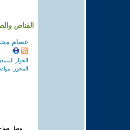
القناص والصائ
عصام محم
الحوار المتمدن-العدد: 6662 - 20
المحور: مواض
وصل صباح ال