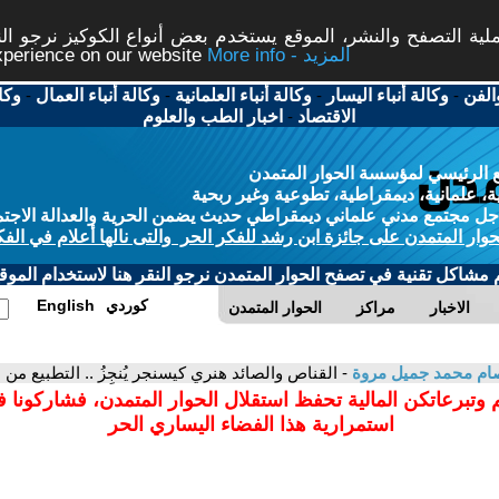
ة التصفح والنشر، الموقع يستخدم بعض أنواع الكوكيز نرجو النق
More info - المزيد
experience on our website
الفن
-
وكالة أنباء اليسار
-
وكالة أنباء العلمانية
-
وكالة أنباء العمال
-
وكا
الاقتصاد
-
اخبار الطب والعلوم
 الرئيسي لمؤسسة الحوار المتمدن
، علمانية، ديمقراطية، تطوعية وغير ربحية
ل مجتمع مدني علماني ديمقراطي حديث يضمن الحرية والعدالة الاجتم
حوار المتمدن على جائزة ابن رشد للفكر الحر والتى نالها أعلام في الفك
م مشاكل تقنية في تصفح الحوار المتمدن نرجو النقر هنا لاستخدام الموقع
كوردي
English
الاخبار
مراكز
الحوار المتمدن
ام محمد جميل مروة
- القناص والصائد هنري كيسنجر يُنجِزُ .. التطبيع من بو
 وتبرعاتكن المالية تحفظ استقلال الحوار المتمدن، فشاركونا 
استمرارية هذا الفضاء اليساري الحر