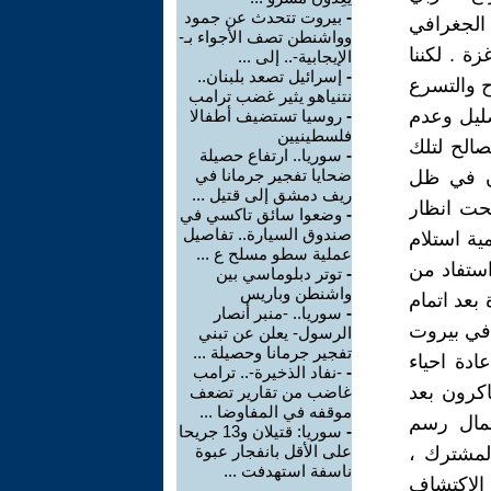
-
بيروت تتحدث عن جمود
 الجغرافي
وواشنطن تصف الأجواء بـ-
ة . لكننا
الإيجابية-.. إلى ...
-
إسرائيل تصعد بلبنان..
ح والتسرع
نتنياهو يثير غضب ترامب
ضليل وعدم
-
روسيا تستضيف أطفالا
فلسطينيين
الح لتلك
-
سوريا.. ارتفاع حصيلة
ضحايا تفجير جرمانا في
ان في ظل
ريف دمشق إلى قتيل ...
تحت انظار
-
وضعوا سائق تاكسي في
صندوق السيارة.. تفاصيل
ية استلام
عملية سطو مسلح ع ...
ستفاد من
-
توتر دبلوماسي بين
واشنطن وباريس
بعد اتمام
-
سوريا.. -منبر أنصار
 في بيروت
الرسول- يعلن عن تبني
تفجير جرمانا وحصيلة ...
ادة احياء
-
-نفاد الذخيرة-.. ترامب
اكرون بعد
غاضب من تقارير تضعف
موقفه في المفاوضا ...
تمال رسم
-
سوريا: قتيلان و13 جريحا
على الأقل بانفجار عبوة
لمشترك ،
ناسفة استهدفت ...
 الاكتشاف