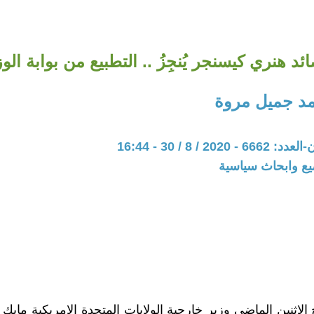
د هنري كيسنجر يُنجِزُ .. التطبيع من بوابة الوزي
د جميل مروة
20 / 8 / 30 - 16:44
يع وابحاث سياسية
اثنين الماضي وزير خارجية الولايات المتحدة الامريكية مايك ب