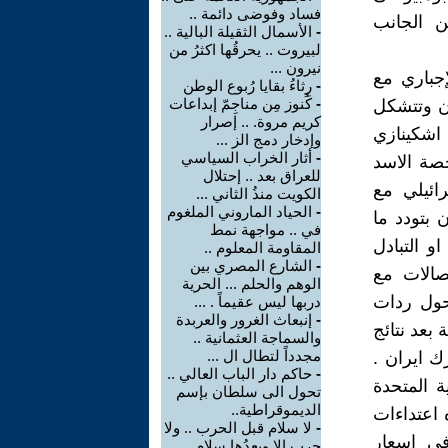
فساد وفوضى دائمة ..
 الجانب
-
الأسمال الثقيلة البالية ..
لبيروت .. يحرقُها اكثرُ من
نيرون ...
جباري مع
-
رِثاءُ بقايا رُبوع الوطن
-
كُنوز مِن مناجِمّ إبداعات
ون وتتشكل
كريم مروة. .. إصرار
اشكينازي
وإدخار دمج الز ...
-
أثار الخراب السياسي
حصة الاسد
للعراق بعد .. إحتلال
رائيلي مع
الكويت منذُ الثاني ...
-
الحياد الماروني الملغوم
 بتودد ما
في .. مواجهة نمط
و التبادل
المقاومة المعلوم ..
-
الشارع المصري بين
تصالات مع
الوهم والحلم ... الحرية
حول ردات
دربها ليس عقيماً . ...
-
إنبعاث الغرور والعربدة
 بعد نتائج
والسماجة العثمانية ..
مجدداً لتطال ال ...
ك ايران .
-
حاكم دار الباب العالي ..
ة المتحدة
تحول الى سلطان بإسم
الديموقراطية..
 اعتداءات
-
لا سلام قبل الحرب .. ولا
في اسعار
حرب إلا وبعدُها سلام ..