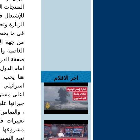
المنتجات ا
للإشتعال 
الزيارة وت
في ما يخص 
من جهة الا
الغاصبة وا
صفقة القرن
امام الدول 
هنا يجب ا
اخر الافلام
اسرائيلي 
اعلى مستوي
جيرانها عل
، والضامن 
تغييرات ف
مشروعها ال
نحو التطب