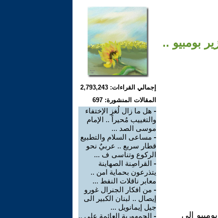
ر بومبيو ..
إجمالي القراءات: 2,793,243
المقالات المنشورة: 697
-
هل ما زال لُغز الإختفاء
والتغييب مُحيراً .. الإمام
موسى الصد ...
-
مساعى السلام والتطبيع
قطار سريع .. عربيٌ نحو
الركوع وتناسى ف ...
-
القراصِنة الصهاينة
يتذرعون بحماية امن ..
معابر ناقلات النفط ...
-
من افكار الجنرال غورو
إيصال .. لبنان الكبير الى
جيل إيمانويل ...
ومبيو الى
-
الجمهورية العائمة على ..