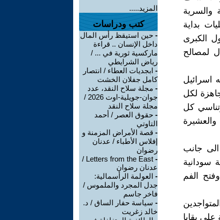
المزيد.....
ة والسرية
كتب ودراسات
ات بداية
-
حين استيقظ رأس المال
ول الكبرى
داخل الإنسان .. قراءة
ل لمصالح
ماركسية ثورية في ... /
رياض الشرايطي
-
ابجديات العطاء / انتصار
ه اسرائيل
كامل جفلان الخشت
-
مجلة سلاح النقد، عدد
 جاهزة لكل
جوان-جويلية-اوت 2026 /
مجلة سلاح النقد
تناسي كل
-
حقوق العصر / أحمد
والعشيرة
التاوتي
-
قصة الأمراض المزمنة و
إفلاس الأطباء / عدنان
الى جانب
رضوان
Letters from the East /
-
ة سودانية
عدنان رضوان
فتح الفم
-
العولمة الرأسمالية:
جدل المجرد والملموس /
فاخر جاسم
متواجدين
-
سياسة حفار الساق / د.
خالد زغريت
على بقايا