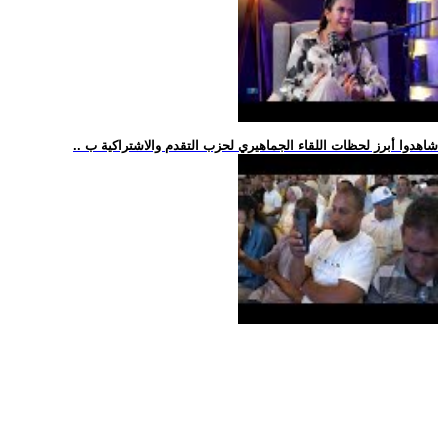
.. شاهدوا أبرز لحظات اللقاء الجماهيري لحزب التقدم والاشتراكية ب