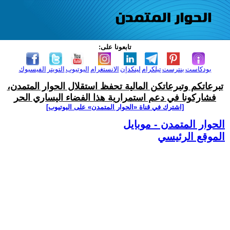
تابعونا على:
بودكاست
بنترست
تيلكرام
لينكدإن
الانستغرام
اليوتيوب
التويتر
الفيسبوك
تبرعاتكم وتبرعاتكن المالية تحفظ استقلال الحوار المتمدن،
فشاركونا في دعم استمرارية هذا الفضاء اليساري الحر
[اشترك في قناة ‫«الحوار المتمدن» على اليوتيوب]
الحوار المتمدن - موبايل
الموقع الرئيسي