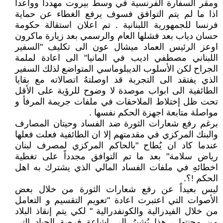
ومقر السفارة الفرنسية في وسط بيروت مهدداً وواعداً
اذا ما لم يتم التوافق فسوف يرفع الغطاء عن حماية
فرنسا للجمهورية اللبنانية . تم اعلان استقالة حكومة
حسان دياب بعد فشلها العام والرسمي بعد زيارة ماكرون
اوعز الرئيس العماد ميشال عون الى تكليف "السفير
اللبناني مصطفي اديب في المانيا" الى اعادة لملمة
الجراح لكن الأسلوب الديبلوماسي المتواضع لذلك السفير
الذي يفتقد الى التجربة قد اوصلتهُ اتصالاته مع بقايا
الطائفية الى ابواب موصدة لا وضوح للرؤية على الأقل
تحت ظل إختلاط الملاحقات في ملفات جريمة المرفأ و
مواصلة متابعة اجهزة الحكم نفسها .
برغم رفع شعارات الثورة ضد الفساد وحيتان المصارف
والبنك المركزي في مقدمتهم إلا ان الطائفية فعلت فعلها
عندما كاد ان يُطاح "بالحاكم المركزي لمصرف لبنان
رياض سلامة" بعد ما تم التوافق مجدداً على تغطية
اخطائهِ في ملفات الفساد المالي الذي يشترك به اهل
الحكم !؟.
ليس بعيداً عن رفع شعارات الثورة من خلال بعض
الأصوات التي اعتبرت اعادة "تعويم التقسيم و التعامل
من خلال الفيدرالية والكونفدرالية " لكي يتم إنقاذ البلاد
من محنتها ، هذا يُشيرُ الى اشاعة فرصة الحياد التي