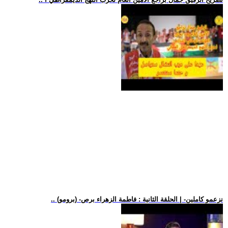
.. (برومو) -نزعمو كاملين- | الحلقة الثانية : فاطمة الزهراء برص