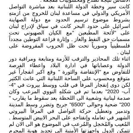
الأساس نتيجة تصدع ومحسوبيات مُفجعة .
كانت سير وخطة الدولة اللبنانية بعد مباشرة التواصل
الأمريكي والدولي في مساعدة لبنان للخروج من ازمتهِ
بشروط موضوع ترسيم الحدود مع دولة الصهاينة
اسرائيل على حدود البحر كانت في سياق لإدراج لبنان
على "لأئحة المطبعين "مع الكيان الصهيوني تحت
مسميات حق النفط والغاز . وإثارة فزاعة التوطين مجدداً
فلسطينياً وسورياً تحت ظل الحروب المفروضة على
لبنان .
اثناء تلك المحاذير والترقب للأزمة ومتابعة ومراقبة دور
الدولة وعصاباتها في ادارة البلاد واعطاء الفرصة
للتفاوض مع "الإنتفاضة والثورة " وقع اكبر انفجاراً غير
متوقع ومحسوب على الساحة اللبنانية التي عانت الكثير
لكن دوى إنفجار المرفأ في قلب ووسط بيروت في "4-
آب- 2020" بعدما تم في شكلهِ النووي المرعب وكان
صدمة لبنانية وشعبية الى اللحظة بعد سقوط ما يقارب "
200" ضحية وحوالى "6500" جريح وتضرر وسط المدينة
وتدمير وتعطيل حركة التواصل في المرفأ البيروتي
الشهير في تعامله وإنفتاحهِ على البحر الابيض المتوسط .
المُعيب والمُخجل والمُرعب في الموضوع هو الى الان لم
تتمكن الدول واجهزتها الأمنية الى تحديد هوية المجرم