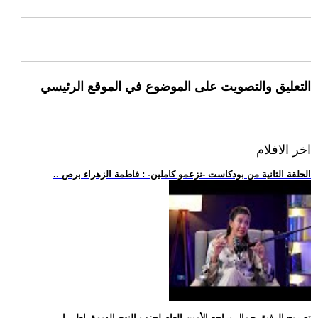
التعليق والتصويت على الموضوع في الموقع الرئيسي
اخر الافلام
.. الحلقة الثانية من بودكاست -نزعمو كاملين- : فاطمة الزهراء برص
.. تصريح الرفيق جمال براجع الأمين العام لحزب النهج الديمقراطي ا