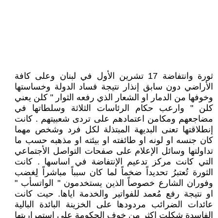
ثورة وانتفاضة 17 تشرين الأول في لبنان وعلى كافة
الأراضي دون سابق إنذار نتيجة فساد الدولة وخساستها
وخوفها من الدمار او الشعار الذي رفعه الثوار " كلن يعني
كلن " وارعب حكام الرئاسات الثلاثة وسلطاتها في
مضاجعهم ومكامن اعتمادهم على تردى شعبيتهم . كانت
إنطلاقتها تعنى البديهة المبتذلة لكل فرد وشخص مهما
كان جنسه او لونه او طائفته او بيئته او مذهبه حسب ما
تداولتها وسائل الإعلام على صفحات التواصل الأجتماعي
التي كانت مركز تدعيم الإنتفاضة في اساسها . كانت
الثورة تُعتبرُ تحديداً ضخماً لما كان سبباً مباشراً لِغضب
وفوران الشارع خصوصاً الذين يستخدمون " الواتسأب "
او نتيجة رفع مُعمد للفواتير والخدمة اياها. حيت كانت
عائدات الضرائب مردودها على الخزينة البائدة البالية
الفاسدة شكلت اكثر من خوف الحكومة على إستمراريتها