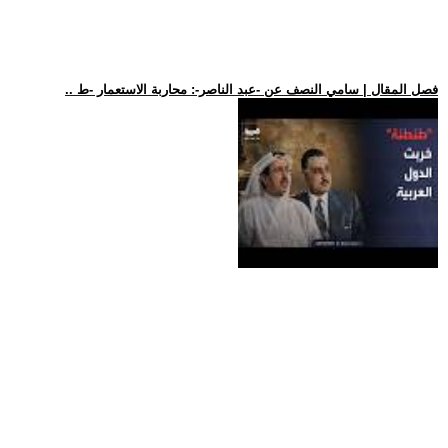
.. فصل المقال | سامي النصف عن -عبد الناصر-: محاربة الاستعمار -ط