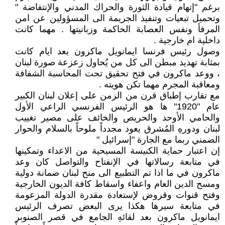
برغم "إتهام قيادة الثورة والحراك المدني والإنتفاضة "
وتحميل تبعيات وتنفيذ الجريمة الى المسؤولين عن امن
المرفأ ونفس العصابة الحاكمة وزبانيتها . مهما كانت
داخلية ام خارجية .
وصول رئيس فرنسا ايمانويل ماكرون بعد ايام كانت
بمثابة تهديد مبطن الى كل من يُحاول زعزعة صورة لبنان
، ووعد ماكرون في فتح تحقيق تحت المحاسبة الشفافة
ومعاقبة المجرم مهما تكن هويته .
مع تقارب إطباق قرن من الزمن على إعلان لبنان الكبير
عام "1920" ها هو الرئيس الفرنسي الراعي الأول
والحامي الأوحد والحريص والخائف على مصير تغييب
لبنان ودورهِ المُشرق يعود مجدداً ملوحاً بالسلام والحوار
الضمني ربما مع الجارة "إسرائيل "
إن اعتبار حماية الكنيسة المسيحية من الاعداء وتمكينها
في متابعة رسالاتها في الإنفتاح والتواصل كان وعد
ماكرون في ما اذا تم التطبيع الى منح لبنان ضمانة دولية
ومسح الدين العام واعفاء واسقاط كافة الديون الخارجية
وفتح قنوات وقروض لإستعادة مقدرة الدولة المزعومة
في متابعة سيرها هكذا يرى البعض تصرف الرئيس
ايمانويل ماكرون بعد لقائهِ الجامع في قصر الصنوبر