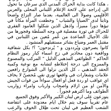
، هكذا كانت بداية الحراك المدني الذي سرعان ما تحول
الى إدراجهِ على لائحة الإعلام اللبناني المحلى والعربي
الأقليمي وصولاً الى العالمية، بعدما صار النزاع واضحاً
وثابتاً لدى "الصبايا والشباب " وخطفت المرأة مكاناً في
تبؤها دوراً مميزاً، واذهل الذين شكلوا العامود الفقري
للحراك في ثورة مفصلية في وجه السلطة وفجورها من
تلك الأجيال الصاعدة من عُمرِ مُعين من اللبنانين في
مقتبل العمر وضياع بشائر مستقبلهم المنشود .
كانوا يصرخون ويُرددون و " يُرندِحون" ؟! بكل شفافية
وواقعية دون محاذير في زجِ اسماء كبار رموز النظام
الحاكم " الطوائفي المذهبي الذليل " المركب والمصنوع
والممزوج الى درجة إختلاطهِ لتشابه مع نوعية وكمية
الحقد المذهبي ، كل الذين نزلوا الى الشوارع رافعين
علامات وشعارات في واقعها ثوري نقي مُحصنّ لا يخاف
اي عواقب او ردة فعل او افعال سواءاً من قوات الجيش
والأمن او من ازلام واصحاب وارباب وامراء زواريب
الطوائف وما اكثرهم فجوراً .
يتوزعون على ارض لبنان الكبير والأكبر وفوق الجميع.
عام تقريباً سوف يتم خلال ايام معدودة على انتفاضة
الشعب العظيم في لبنان تحت ظِلال الخوف والرعب