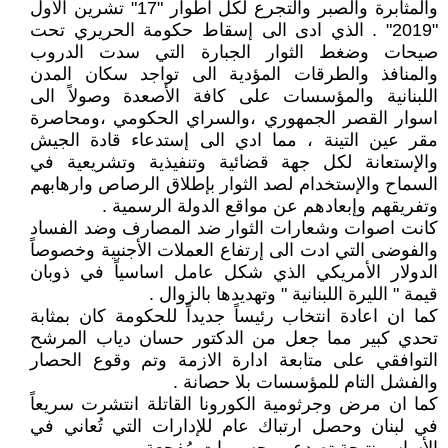
والمثابرة والصبر والتجرع لكل اطوار "17" تشرين الأول
"2019" . الذي ادى الى إسقاط حكومة الحريري تحت
صيحات وضغط الثوار الجبارة التي سدت الدروب
والمنافذ والطرقات المؤدية الى تواجد سكان المدن
اللبنانية والمؤسسات على كافة الأصعدة وصولاً الى
اسوار القصر الجمهوري ،والسراي الحكومي ،ومحاصرة
مقر عين التينة ، مما ادي الى إستدعاء قادة الجيش
والإستعانة لكل جهة قضائية وتنفيذية وتشريعية في
السماح والإستخدام لصد الثوار بإطلاق الرصاص وارهابهم
وتفريقهم وإبعادهم عن مواقع الدولة الرسمية .
كانت اصوات وشعارات الثوار ضد المصارف وضد الفساد
والفوضى التي ادت الى إرتفاع العملات الأجنبية وخصوصاً
الدولار الأمريكي الذي شكل عامل اساسياً في ذوبان
قيمة " الليرة اللبنانية " وتهديدها بالزوال .
كما ان اعادة انتخاب رئيساً جديداً للحكومة كان بمثابة
تحدي كبير مما جعل من الدكتور حسان دياب المرشح
التوافقي على متابعة ادارة الازمة وتم وقوع الحصار
والفشل التام للمؤسسات بلا حصانة .
كما ان مرض وجرثومية الكورونا القاتلة انتشرت سريعاً
في لبنان وحصل ارتباك عام للإدارات التي تُعاني في