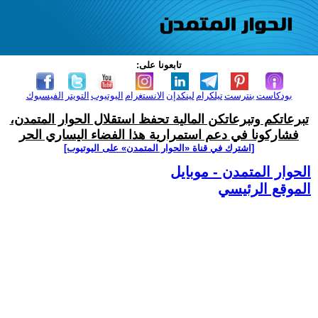
تابعونا على:
بودكاست
بنترست
تيلكرام
لينكدإن
الانستغرام
اليوتيوب
التويتر
الفيسبوك
تبرعاتكم وتبرعاتكن المالية تحفظ استقلال الحوار المتمدن،
فشاركونا في دعم استمرارية هذا الفضاء اليساري الحر
[اشترك في قناة ‫«الحوار المتمدن» على اليوتيوب]
الحوار المتمدن - موبايل
الموقع الرئيسي