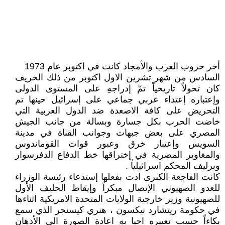
أخر حروب العرب والأمجاد كانت في اكتوبر عام 1973
السادس من شهر تشرين الاول اكتوبر من ذلك الخريف
كان تحولاً تاريخياً تمّ إدراجهِ على المستوى الدولى
وإعتباره إعتداء عربي جماعي على إسرائيل حينها تم
التحريض على كافة الاصعدة ضد الدول العربية التي
خاضت الحرب بكل جسارة وبسالة من جانب الجيش
المصري على بعض جبهات وجوانب القناة في مدينة
السويس وإعتبار خرق وعبور قوات القوماندوس
والمغاوير المصرية في إختراقها خط الدفاع الدفرسوار
وبرليف المحكم اسرائيلياً .
كانت الفاجعة الكبرى ادت بفعلها إستدعاء رئيسة الوزراء
للعدو الصهيوني الإتصال مبكراً وإيقاظ الحليف الأول
للصهيونية وزير خارجية الولايات المتحدة الامريكية اثناءها
في حكومة ريتشارد نيكسون ، هنري كيسنجر الذي سمع
بكاءاً حسب تعبيره احيا بهِ اعادة الصورة الى الأذهان