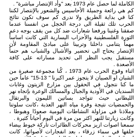
الكاملة لما حصل عام 1973 بعد "وأد الإنتصار مباشرة" .
كم هي رائعة وجميلة الأحاسيس والشعور بالإنتصار لكننا
كنا في بداية الطريق ولا ندرى كم سوف تكون نتائج
الحرب تلك ثقيلة الى درجة الخجل من انفسنا عندما
صفقنا وغنينا ورفعنا شعارات ضد كل من يقف بوجه دعم
الثورة الفلسطينية والأحزاب اليسارية التي كانت اساساً
مهماً يتنامى داخلنا وتربينا على مبادئ المقاومة لأن
الإنتصار يحتاج الى تحضير والأشبال والشباب هم حتماً
مستقبل يجب النظر الى تحديد مساراته على كافة
الأصعدة .
اثناء وقوع الحرب عام 1973 ، كُنا مجموعة صغيرة من
الشبان او الصبيان لا يتجوز عمر اكبرنا " 13-15" عاماً حين
ما كنا نتجول في الحقول بين مزارع الزيتون وغابات
السنديان في الأودية والجبال والمسالك الوعرة بإتجاه نهر
الليطاني حيث تتواجد بساتين الليمون والبرتقال
والحمضيات نتيجة وفرة مياه النهر العذبة ،كانت سلوتنا
وملاذنا في مزاولة النشاطات اليومية صعودًا وهبوطا ،
وكانت زيارتنا للنهر اكثر من مرة في اليوم أحياناً كثيرة .
سمعنا اصوات ازيز محركات الطائرات تاركة خيوط بيضاء
خلفها في سماء زرقاء ، بعد انفجارات لأصواتها، كانت