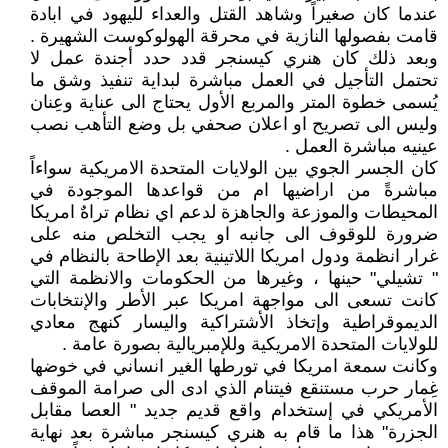
عندما كان صغيراً وشاهد القتل والعداء لليهود في ابادة
قامت بفصولها النازية في محرقة الهولوكوست الشهيرة .
وبعد ذلك كان هنري كيسنجر قدد حدد أجندة عمل لا
تحتمل التأجيل في العمل مباشرة لبداية تنفيذ وشق ما
يُسمى خطوة المتر والمربع الأول يحتاج الى عناية وعِنان
وليس الى تصريح او اعلان صحفي بل وضع التأهب نصب
عينيه مباشرة العمل .
كان الجسر الجوي بين الولايات المتحدة الامريكية سواءاً
مباشرةً من اراضيها ام من قواعدها الموجودة في
المحيطات والموزعة والجاهزة لدعم اي نظام تراهٌ امريكا
ضرورة للوقوف الى جانبه او يجب التخلص منه على
غرار انظمة ودول امريكا اللاتينية بعد الإطاحة بالنظام في
" تشيلي" حينها ، وغيرها من الحكومات والانظمة التي
كانت تسعى الى مواجهة امريكا عبر الأطر والإنتخابات
الديموقراطية وإتخاذ الأشتراكية واليسار كنهج معادي
للولايات المتحدة الامريكية وللإمبريالية بصورة عامة .
وكانت سمعة امريكا في تورطها الغير انساني في خوضها
غِمار حرب مستنقع فيتنام الذي ادى الى صرامة الموقف
الأمريكي في إستخدام واقع قديم جديد " العصا مقابل
الجزرة" هذا ما قام به هنري كيسنجر مباشرة بعد نهاية