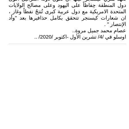
دول المنطقة حِفاظاً على اليهود وعلى مصالح الولايات
المتحدة الامريكية مع دول عربية كبرى تُنتجُ نفطاً وغاز ،
ان شعارات كيسنجر تتحقق بكامل حذافيرها بعد "وأد
الإنتصار " .
عصام محمد جميل مروة..
اوسلو في /4/ تشرين الأول -اكتوبر /2020/ ..