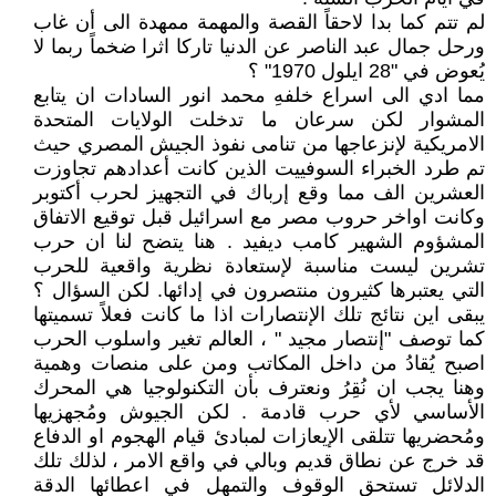
لم تتم كما بدا لاحقاً القصة والمهمة ممهدة الى أن غاب
ورحل جمال عبد الناصر عن الدنيا تاركا اثرا ضخماً ربما لا
يُعوض في "28 ايلول 1970" ؟
مما ادي الى اسراع خلفهِ محمد انور السادات ان يتابع
المشوار لكن سرعان ما تدخلت الولايات المتحدة
الامريكية لإنزعاجها من تنامى نفوذ الجيش المصري حيث
تم طرد الخبراء السوفييت الذين كانت أعدادهم تجاوزت
العشرين الف مما وقع إرباك في التجهيز لحرب أكتوبر
وكانت اواخر حروب مصر مع اسرائيل قبل توقيع الاتفاق
المشؤوم الشهير كامب ديفيد . هنا يتضح لنا ان حرب
تشرين ليست مناسبة لإستعادة نظرية واقعية للحرب
التي يعتبرها كثيرون منتصرون في إدائها. لكن السؤال ؟
يبقى اين نتائج تلك الإنتصارات اذا ما كانت فعلاً تسميتها
كما توصف "إنتصار مجيد " ، العالم تغير واسلوب الحرب
اصبح يُقادُ من داخل المكاتب ومن على منصات وهمية
وهنا يجب ان نُقِرُ ونعترف بأن التكنولوجيا هي المحرك
الأساسي لأي حرب قادمة . لكن الجيوش ومُجهزيها
ومُحضريها تتلقى الإيعازات لمبادئ قيام الهجوم او الدفاع
قد خرج عن نطاق قديم وبالي في واقع الامر ، لذلك تلك
الدلائل تستحق الوقوف والتمهل في اعطائها الدقة