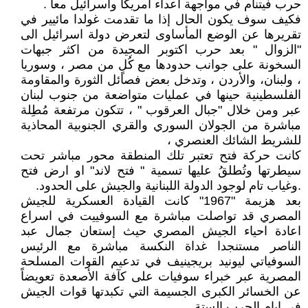
حرب فيتنام في مواجهة اعداء امريكا واسرائيل معاً .
فكيف سوف يكون الحال إذا ما تقدمت غولدا مائيير في
تقريرها عن الوضع المأساوى لتعرض دولة اسرائيل الى
"الزوال " بعد حرب اكتوبر المجيدة من اكثر جبهات
السخونة على جوانب حدودها مع كُلٍ من مصر ، وسوريا
، ولبنان، والأردن ، وتدخل بعض فصائل الثورة والمقاومة
الفلسطينية حينها في عمليات متواضعة من جنوب لبنان
عبر ومن خلال "جبال العرقوب " ، تتكون مرتفعة مُطِلة
مباشرة من الجولان السوري والقري الجنوبية المحاذية
للشريط الشائك العنصري ،
كانت حركة فتح تعتبر تلك المنطقة محور مباشر تحت
سيطرتها وتُطلقُ عليها تسمية " فتح لاند" او ارض فتح
.وغياب تام لوجود الدولة اللبنانية والجيش على الحدود.
بعد هزيمة "1967" كانت القيادة العسكرية للجيش
المصري قد تواصلت مباشرة مع السوفييت في اسراع
اعادة احياء الجيش المصري حيث إستعان جمال عبد
الناصر مستنجدا غداة النكسة مباشرة مع الرئيس
السوفياتي ليونيد بريجينيف في تدعيم القوات المسلحة
المصرية عبر خبراء سوفيات على كآفة الأصعدة تعويضاً
عن الخسائر الكبرى الجسيمة التي تكبدتها قوات الجيش
في ايام الحرب الستة .