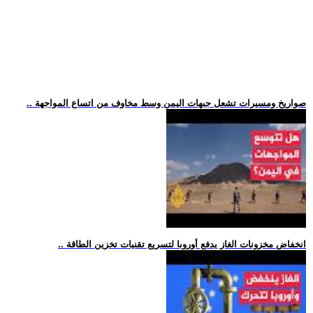
.. صواريخ ومسيرات تشعل جبهات اليمن وسط مخاوف من اتساع المواجهة
.. انخفاض مخزونات الغاز يدفع أوروبا لتسريع تقنيات تخزين الطاقة