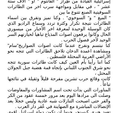
إسرائيلية القيادة من طِراز " الفانتوم " او " الأف ستة
عشر " ، في مقابل ومواجهة سرب اخر من الطائرات
السوفيتية الصنع تتنوع ما بين
" الميغ " و" السوخوي" . وكنا نميز ونفرق بين اسماء
الطائرات نتيجة تكرار وكثرة تردد وسماع الراديو الذي
كان الوسيلة الوحيدة لمعرفة اخر الأخبار من ميسوري
الحال وكانوا يرفعون اصوات المذياع تباهيا لحيازتهم السر
الوحيد لأخر فصول الحرب .
كنا نبتسم ونفرح عندما كانت اصوات الصواريخ"سام"
ومشاهدة اعمدة الدخان تلاحق الطائرات التي تتجه نحو
الأراضي العربية المحتلة فلسطين .
كما اننا رأينا بأم العين كيف كانت طائرات سورية تتجه
نحو شرق الجنوب اللبناني بإتجاه قمة هضبة جبل الجولان
المحتل ،
كانت وقائع حرب تشرين مفرحة قليلاً وثقيلة في نتائجها
تباعاً .
المناورات التي بدأت تحت اسم المشاورات والمفاوضات
وصلت الى مرادها اليوم بعد مرور خمسة عقود من الكر
والفر حتى اصبحت التنازلات شبه عادية وليس خجلاً بعد
الإتصالات المباشرة مع الصهاينة في عُقر دار العرب .
تعهد هنري كيسنجر حينها ان تكون دولة اسرائيل اقوى