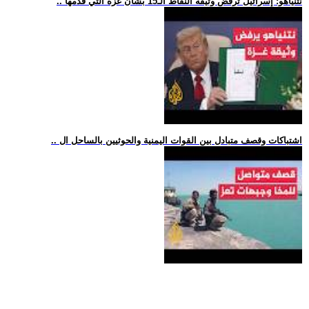
.. نتنياهو: إسرائيل ترفض وثيقة النقاط الـ15 بشأن غزة التي قدمها
.. اشتباكات وقصف متبادل بين القوات اليمنية والحوثيين بالساحل ال