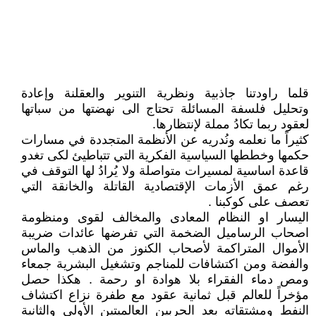
قلما راودتنا جاذبية ونظرية التنوير والعقلنة وإعادة
وتحليل فلسفة المسائلة تحتاج الى نهضتها من سباتها
لعقود ربما تكادُ مملة لإنتظارها.
كثيراً ما نعلمه ونُدريه عن الأنظمة المتجددة في مسارات
حكمها وخططها السياسية الفكرية التي تتباطيئ لكى تغدو
قاعدة اساسية لمسيرات متواصلة ولا يُرادُ لها التوقف في
رغم عمق الأزمات الإقتصادية القاتلة والخانقة التي
تعصف على كوكبنا .
اليسار او النظام المعادى والمخالف لقوى ومنظومة
اصحاب الرساميل الضخمة التي تفرضها عائدات ضريبة
الأموال المتراكمة لأصحاب الكنوز من الذهب والماس
والفضة ومن اكتشافات للمناجم وتشغيل البشرية جمعاء
ومص دماء الفقراء بلا هوادة او رحمة . هكذا حصل
مؤخراً للعالم قبل ثمانية عقود مع طفرة نزاع اكتشاف
النفط ومشتقاته بعد الحربين العالميتين الأولى والثانية