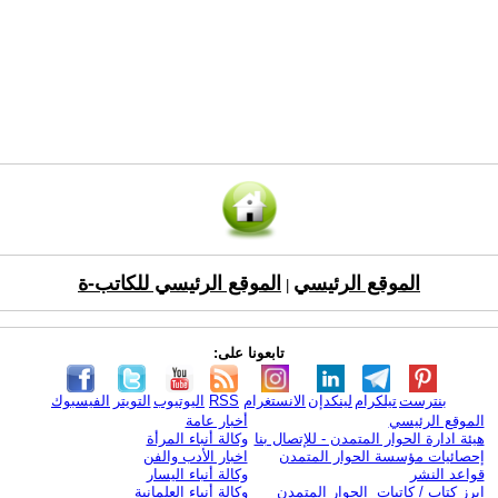
الموقع الرئيسي
الموقع الرئيسي للكاتب-ة
|
تابعونا على:
بنترست
تيلكرام
لينكدإن
الانستغرام
RSS
اليوتيوب
التويتر
الفيسبوك
الموقع الرئيسي
أخبار عامة
هيئة ادارة الحوار المتمدن - للإتصال بنا
وكالة أنباء المرأة
إحصائيات مؤسسة الحوار المتمدن
اخبار الأدب والفن
قواعد النشر
وكالة أنباء اليسار
ابرز كتاب / كاتبات الحوار المتمدن
وكالة أنباء العلمانية