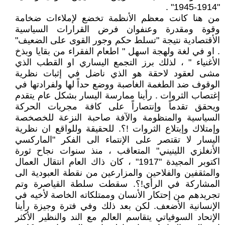
"1914-1945" .
من هنا كانت معظم الأنظمة تخضع لإملاءات ضخامة
وقوة ومقدرة وعنفوان فرض القرارات السياسية
الأقتصادية نتيجة "تسلط حكم وجور القوى على الضعيف"
. او في لغة ولهجة اسهل " اطعام الفقراء من بقايا وبذخ
الأغنياء " ، لذلك برز التجمع اليساري او القطب الذي
مشى لعقود لاحقة هو الذي ناضل في إثبات نظرية
الوقوف ضد الطغمة الغاصبة ووضع حداً لها ولفرادتها في
إغتصاب الثروات . رأينا ممارسة اليسار بشكل عام يتقدم
ويحقق تقدماً وإنتصاراً على كافة مجريات الحركة
السياسية والمنظومة والآفة صاحبة النزعة للخصخصة
وإمتلاك وإبتلاع الثروات !؟. للحقيقة وللواقع ان نظرية
اليسار لا تقتصر على الإنتماء الى الفكر "الماركسي
الأنغلزي اللينيني" المتعاقب ، منذ سنوات نجاح ثورة
اكتوبر المجيدة "1917" ، كان ذاك العام انتقال العمال
والمثقفين والفلاحين والمزارعين من نقطة العبودية الى
المشاركة في الرأي!؟. سقطت سلطة القياصرة وتم
تجريدهم من إحتكار الأنسان وممتلكاته الخاصة لأخيه في
الإنسانية الأضعف. لكن بعد ذلك وفي فترة وجيزة رأينا
الإتحاد السوفياتي يتقاسم العالم مع الند والنظير الأكثر