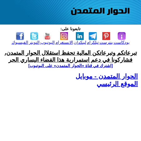
تابعونا على:
بودكاست
بنترست
تيلكرام
لينكدإن
الانستغرام
اليوتيوب
التويتر
الفيسبوك
تبرعاتكم وتبرعاتكن المالية تحفظ استقلال الحوار المتمدن،
فشاركونا في دعم استمرارية هذا الفضاء اليساري الحر
[اشترك في قناة ‫«الحوار المتمدن» على اليوتيوب]
الحوار المتمدن - موبايل
الموقع الرئيسي