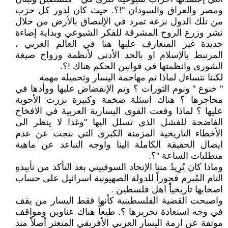
ومصر والعراق والسودان "!؟. حيث كان لدور كل حزب
من تلك الدول نزعة تمرد في الإلتصاق بالأرض من خلال
نشر وزرع الروح المشرقة للفكر الشيوعي وبداية إضاءة
جديدة غير المتعارف عليها هنا في العالم العربي ،
المرتبط بالإسلام او بالحد الأدنى لأنظمة ورواج صيغة
الشورى وانظمتها في قوانين الحكم هناك !؟.
لكننا نتساءل لماذا تم مهاجمة اليسار وتحميله مهمة
" خنوع " ونوم الثورات ؟ وتم الإنقضاض عليها ووأدها في
محاجرها ؟ هناك اسئلة ضخمة وكبيرة برزت الأجوبة
عليها ؟ لماذا وقعت القوى اليسارية العربية في الافخاخ
الفاضحة للفشل الذي تسلل اليها "وغدا لا ينظر الى
الأخطاء التاريخية المزمنة الكبرى التي نتجت عن عدم
ايصال الحقيقة الكاملة الينا واوجه التباعد عن ماهية
متطلبات الساعة "؟.
وماذا كان يُرِيدُ مننا الإتحاد السوفييتي بعد التأكد من تأييدهِ
التام المُبرم فجوراً للدولة الصهيونية اسرائيل على حساب
اصحابها تاريخياً اهل فلسطين .
واصبحت القضية الفلسطينية كأنها فقط اليسار من يقف
في وجه استعادة تحريرها ؟. طبعاً هناك عناوين ومواقف
موثقة عن ازمة اليسار العربي الأفريقي المتعثر أصلاً منذ