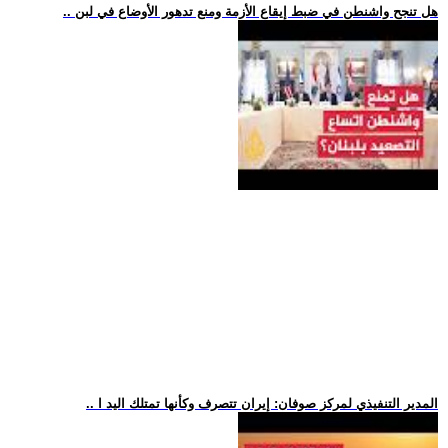
.. هل تنجح واشنطن في ضبط إيقاع الأزمة ومنع تدهور الأوضاع في لبن
.. المدير التنفيذي لمركز صوفان: إيران تتصرف وكأنها تمتلك اليد ا