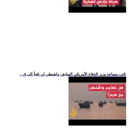
.. نائب مساعد وزير الدفاع الأمريكي السابق: واشنطن لن تلجأ إلى ق