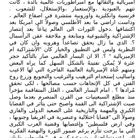
امبريالية والتقائها مع امبراطوريات عالمية بائدة ، كانت
تتهم بالعبودية ،والإستعمار ،والإستغلال، للشعوب .
فرنسية وانكليزية واوروبية منتشرة في اصقاع العالم ،
وداست اراضي ما بعد الأطلسي وصولاً الى امريكا بعد
اكتشافها .دخول الثورات الى العالم تِباعاً بعد إنتصار
الإشتراكية والشيوعية ومتابعة و ملاحقة عفن الرأسمال
؟. الذي ما زال يحقق تصاعداً وهروبه وان كان في
النظرية وليس في التطبيق والخيار كان "الأشتراكية ام
الإمبريالية " ؟. الا ان اليسار العالمي صار بالتأكيد حجر
عثرة لا يُمكن تفتيتهُ بالشكل السهل كما يراه البعض
ومنهم غُتاة الإمبريالية العالمية الفاجرة التي لها الاعيب
واساليب إستخدام الترهيب والترغيب والتجويع وزرع روح
الفتن في كل الإتجاهات حسب مصالحها ، لكى تحقق
مُرادها ؟ . امام اليسار العالمي ، العلل المتفاقمة مؤخراً
منذ مطلع السبعينيات من القرن المنصرم بعدما وصل
صيت الإشتراكية الى القمة واصبح حتى يتأثر في القضايا
الكبرى والمهمة والتاريخية على الصعيد الدولى والقاري
وصولاً الى "قضايا احتلالية وعنصرية في افريقيا وجنوبها ،
وفي ارض فلسطين" وإغتصابها وقضية العرب الكبرى
التي ما برحت تتأزم برغم ضمور الثورة والنهضة الفكرية
التي إعتمدتها احزاب شيوعية كبرى في " فلسطين ولبنان