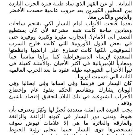
البداية . او عن القهر الذي ساد طيلة فترة الحرب الباردة
بين القطبين الكبيرين بعد حروب عالمية حصدت الأخضر
واليابس والنَّاس معاً.
بعدما فُتحت الأبواب امام اليسار لكي يقتحم ساحات
وميادين مباحة كانت شبه مشرعة لأي كان يستطيع
التصدر الى الأمام؟. التجارب مثيرة وكثيرة ووفيرة حتى
في بعض الدول الأوروبية التي كانت خارج السرب
السوفييتي ،لكنها كانت تتصارع على اراضيها وانظمتها
المتعددة لإرساء الديموقراطية كما يراها مناسباً حيناً
ومعادياً للإمبريالية في اكثر الأحيان .والأمثلة كفيلة في
تبوأ الأحزاب الشيوعية طيلة عقود ما بعد الحرب العالمية
الثانية التي قسمت اوروبا .
كان اليسار في فرنسا وفِي اسبانيا وفِي ايطاليا وفِي
اليونان يشارك ويتقاسم الحكم بنفوذ عام وإخضاع
الأحزاب الشيوعيه في تلك البلاد لتحقيق إقتصاد ناشيئ
ونافذ .
يجب العودة الى امثلة متعددة تُجيزُ لها ونُقِرُ وتعترف بأن
هبوط وتدنى دور اليسار في كبوتهِ الزائفة والزائغة
والغارقة والغائرة ما هي إلا علامات نهوض سوف
تستحضرها قوى اليسار حينما يتجلى رؤية الخيوط