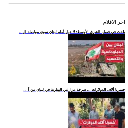
اخر الافلام
.. باحث في قضايا الشرق الأوسط: لا خيار أمام لبنان سوى مواصلة ال
.. -خسرنا آلاف الدولارات-... صرخة مزارعي الهبارية في لبنان من آ