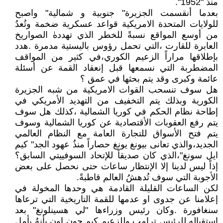
منذُ "1952".
بعدما أنقسمت الجزيرة" جنوبية و شمالية" واصبح
للولايات المتحدة الامريكية قواعد عسكرية ضخمة وتُعدُ
من أوسع المواقع نسبةً للخطر الذي تهددهٰ الصواريخ
العابرة للقارت ،التي تحمل رؤوس باليستية مدمرة .هدد
بإطلاقها مراراً الزعيم الكوري،في كثير من المواقف
المضطربة التي نسمعها قبل إنعقاد القمة عن أسئلة
عائمة وكبرى وقد يتم بحثها في عمق ؟
هل سوف تنسحب القوات الامريكية من شبه الجزيرة
الكورية وبذلك يتم التخفيف من التهديد الأمريكي في
إطاحة نظام الحكم في كوريا الشمالية ،كذلك هل سوف
يتم رفع العقوبات الأقتصادية عن كوريا الشمالية وسوف
يتم فتح الأسواق للتجارة العامة مع النظام العالمي
الجديد،والذي تعانى بيونغ يونغ حصاراً منذُ عهود الجد" كيم
ايل سونغ"،الذي كان صديقاً للإتحاد السوفييتي السابق؟
إذاً ليس لدينا إلا الإنتظار ساعات حتى نحصل على بعض
الأجوبة التي سوف تُدهشُ العالم قاطبةً.
لكن الساعات القليلة القادمة هي وحدها المخولة في
إعلامنا عن جدوى او عدمها للقمة التاريخية التي ترعاها
سنغافورة .وكان رئيس وزراءها "لي هسينلونغ" بعد
إستقبالهِ للرئيس ترامب وللزعيم كيم جون اون بأنهُ يأمل