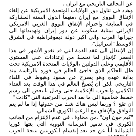
عن التحالف التاريخي مع ايران ،
وهدد في تناول دور الولايات المتحدة الامريكية عن إلغاء
الإتفاق النووي مع إيران ،متهماً الدول الستة المشاركة
في المتابعة واحترام الإتفاق النووي الغربي الامريكي
الإيراني بمثابة سكوت عن دور إيران وتهديداتها الى
جيرانها العرب والى اكبر دولة ديموقراطية في الشرق
الاوسط "اسرائيل"،
إن الإنتقال الى عقد القمة التي قد تغدو الأشهر في هذا
العصر كإنجاز لما تحملهُ من إرتدادات على المستوي
الأقليمي وعلى الدولتين ،الولايات المتحدة الامريكية تحت
ظل الحاكم الذي فاجئ العالم في فوزهِ بالرئاسة منذ
بداية عهدهِ وهو يصرح عن صعود وهبوط في اللقاء
التاريخي .لكن ان يُصبحُ العالم في هذا الوقت بعد العداء
الكلامي والحرب الإعلامية حتى وصل بالبعض الى رسم
خطط خماسية الى ما بعد الحرب المرتقبة التي "كادت "
ان تقع ؟ وربما ليس هناك شك من حدوثها إذا ما لم يتم
التوافق والإتفاق مع الزعيم الكوري الشمالي
"كيم جون اون" ،من مخاوف في عدم الإلتزام من الجانب
الكوري في تدمير الترسانة النووية التي بنتها كوريا
الشمالية أباً عن جد بعد إنقسام الكوريتين نتيجة الحرب