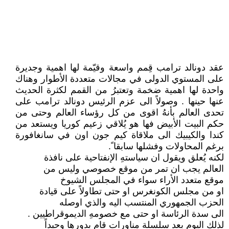
عقد دونالد ترامب قِمم واسعة وقيّمة لها اهمية وجديرة
على المستوي الدولى في مجالات متعددة الأطوار وهناك
واحدة لها اهمية ضخمة وتعتبرُ من القمم لكثرة الحديث
عنها حينها . وصولاً الى عزم الرئيس دونالد ترامب على
تحدى العالم بأنهُ اقوى من كل رؤساء العالم وحتى من
حكم البيت الأبيض فها هو يُلاقي زعيم كوريا ويستعد من
كندا والكيبيك الى ملاقاة كيم جون اون في سانغافورة
برغم المحاولات وفشلها سابقا ً.
لكنه يُعلق ويقول ان سياستهِ الإنفتاحية على نافذة
العالم يجب ان تمر من موقع خصوصي وليس من
موقع متعدد الأراء سواء في المجلس الشيوخ
او من مجلس الكونغرس او حتى تطاولاً على قيادة
الحزب الجمهوري المنتسب اليه والذي اوصله
الى سدة الرئاسة او حتى مع خصومهِ الديموقراطيين .
لذلك اليوم بعد سلسلة مناورات قام بدورها وحيداً