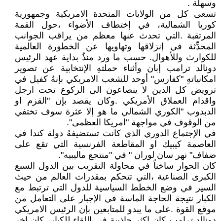
وسهلة .
تسعى كل من الولايات المتحدة الامريكية وجمهورية
كوريا الشمالية، في إختطاف الأضواء ،حول القمة
المرتقبة .التي تحدث عنها معظم من يراقب الجوانب
المحدِّثة في إنزلاقها وتهاويها عن الخطورة العالمية
للكوارث وللأهوال. حسب ما ورد منذُ بداية عهد الرئيس
دونالد ترامب إبان وأثناء حملتهِ الإنتخابية عن تصوير
امكانياتهِ "كفارس" أوحد للشعب الامريكي بإنهُ كفيل في
ترويض كل الذين لا ينصاعون الى الركوع تحت ارجل
واقدام العملاق الأمريكي .وكان يقصد بإن "القزم او
الدبدوب "الكوري الشمالي ما هو إلا عثرة سوف تختفي
من الوقوف في مواجهة "امريكا العظمى".
في الإجتماع الدوري الذي كانت تستضيفهُ دولة كندا في
العاصمة كيبيك او المقاطعة الفرنسية التي تقع على
ضفاف" نهر سان لوران " في "منتجع ماليبيه".
كان الحوار ساخناً في محاولة التقريب بين الدول السبع
الكبرى الصناعية ،التي تتحكم بمقدرات العالم من حيث
السير في وضع الخطط السياسية للدول التي ترتبط مع
الكبار نتيجة الحاجة الماسة في الإجبار على التعامل من
موقع القوة .على ما يبدو للمتابعين بإن الرئيس الامريكي
دونالد ترامب كان اكثر جاذبية في اللقاء للكبار، كان اخر