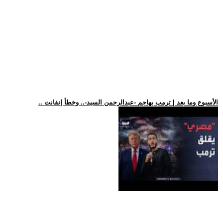
.. الأسبوع وما بعد | ترمب يهاجم -عبدالرحمن السيد-.. وخطأ إنفانت