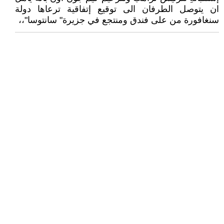
ان يتوصل الطرفان الى توقيع إتفاقية ترعاها دولة
سنغافورة من على فندق ومنتجع في جزيرة" سانتوسا"،،