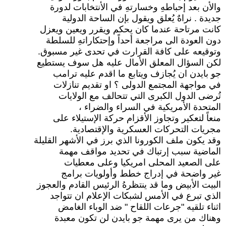
والأن بعد إحباطهِ وخسارتهِ في الأنتخابات لدورة
جديدة . نراهٌ يُعلق ويقول بإن الساحة الدولية
كانت مرتاحة عندما كان يحكم ويقرر ويعين ويعزل
دون العودة الى مراجعة أحداً وإحتكاراتهِ للسلطة
وتوقيعه على كافة القرارت في تحدى غير مسبوق.
لكن السؤال المعلق الأمال عليه هل سوف يستطيع
جو بايدن ان يُجازف ويتابع ما اقدم عليه ترامب
في مواجهة المجتمع الدولى ؟ او تقديم تنازلات
تُرضى الدول الكبرى التي تتحالف مع الولايات
المتحدة الأمريكية في السراء والضراء ،
منعاً لتعكير وتجاوز الأقزام حركة الإستيلاء على
مجريات التحركات العسكرية والإقتصادية.
وقد يكون ملف الكورونا الذي برز في الأشهر القليلة
الماضية سبب إرتباك في تحديد مواقف مهمة
على الصعيد المحلى امريكيا وعلى معطيات
غير واضحة في إدراج خطط وأولويات برامج
البيت الأبيض وما قد ينتظرهُ الرئيس القادم والعجوز
الذي تبرع في الأمس لشبكات الإعلام ان تتواجد
اثناء تلقيه "جرعات اللقاح " ضد الوباء الغامض
وهناك من يرى مهمة جو بايدن لن تكون معبدة