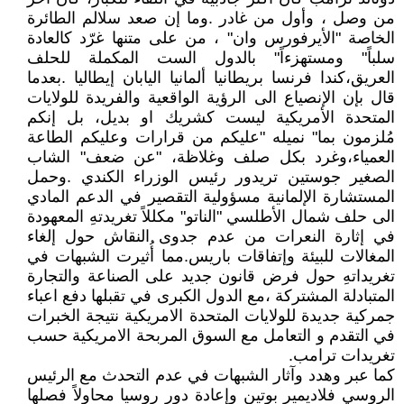
من وصل ، وأول من غادر .وما إن صعد سلالم الطائرة
الخاصة "الأيرفورس وان" ، من على متنها غرّد كالعادة
سلباً" ومستهزءاً" بالدول الست المكملة للحلف
العريق،كندا فرنسا بريطانيا ألمانيا اليابان إيطاليا .بعدما
قال بإن الإنصياع الى الرؤية الواقعية والفريدة للولايات
المتحدة الأمريكية ليست كشريك او بديل، بل إنكم
مُلزمون بما" نميله "عليكم من قرارات وعليكم الطاعة
العمياء،وغرد بكل صلف وغلاظة، "عن ضعف" الشاب
الصغير جوستين تريدور رئيس الوزراء الكندي .وحمل
المستشارة الإلمانية مسؤولية التقصير في الدعم المادي
الى حلف شمال الأطلسي "الناتو" مكللاً تغريدتهِ المعهودة
في إثارة النعرات من عدم جدوى النقاش حول إلغاء
المغالات للبيئة وإتفاقات باريس.مما أُثيرت الشبهات في
تغريداتهِ حول فرض قانون جديد على الصناعة والتجارة
المتبادلة المشتركة ،مع الدول الكبرى في تقبلها دفع اعباء
جمركية جديدة للولايات المتحدة الامريكية نتيجة الخبرات
في التقدم و التعامل مع السوق المربحة الامريكية حسب
تغريدات ترامب.
كما عبر وهدد وآثار الشبهات في عدم التحدث مع الرئيس
الروسي فلاديمير بوتين وإعادة دور روسيا محاولاً فصلها