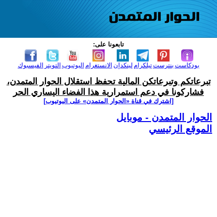
تابعونا على:
بودكاست
بنترست
تيلكرام
لينكدإن
الانستغرام
اليوتيوب
التويتر
الفيسبوك
تبرعاتكم وتبرعاتكن المالية تحفظ استقلال الحوار المتمدن،
فشاركونا في دعم استمرارية هذا الفضاء اليساري الحر
[اشترك في قناة ‫«الحوار المتمدن» على اليوتيوب]
الحوار المتمدن - موبايل
الموقع الرئيسي