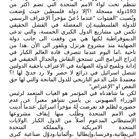
تنتظم تحت لواء الامم المتحدة التي تضم اكثر من
193دولة مسجلة !؟إلا دولة فلسطين حيث وُضعت
ونُصبت "الفيتوات "عندما دُعيّ مؤخراً الإعتراف الرسمي
للدولة الفلسطينية.إن المعضلة في الفشل الحقيقي
تكمن في مشاريع الدول الكبري الخمسة، والتي تدعى
الديموقراطية لكنها هي من وقفت الى جانب دولة
الصهاينة منذ مشروع هرتزل وبلفور الى الأن .هذا من
ناحية ،اما اليوم عندما تتصرف قادة العالم الكبار في
إدراج البرامج التي تستحق النقاش والجدال الحقيقي في
إدانة وتلميح لدولة الصهاينة في الاعتراف بأحقية الدولتين
تتنصل اسرائيل في ذرائع لا حصر ولا رد جديّ لها !؟
معتمدةً على الدعم التاريخي للدول المانحة والتي لها حق
النقض او "الإعتراض"
لكن ما شاهدناه في المؤتمر هو الغياب المتعمد لرئيس
الوزراء الصهيوني بن يامين نتنياهو معبراً عن عدم
حضوره لظلم قد تعرضت لَهُ مؤخراً اسرائيل عندما أُدينت
في الامم المتحدة وطُلب منها إيقاف مشروعها
الإستيطاني المدعوم أصلاً من الدول الكبار .الولايات
المتحدة الامريكية .والمملكة المتحدة
البريطانية،وفرنسا،وإيطاليا ،وألمانيا،ودوّل صناعية كبرى