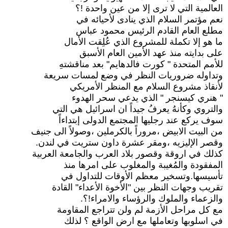
العالمية التي لا ترى إلا من عين واحدة !؟
نعم مؤتمر السلام الذي ينادى لأحيائه في
مطلع العام القادم الرئيس محمود عباس
ما هو إلا تكملة للمشروع الذي عُلِقت الأمال
على بدايته منذ عهد الأمين العام الأسبق
للأمم المتحدة " كورت فالدهايم" بعد مناقشتهِ
وتداوله ضروريات النظر في وضع لمسات سريعة
لأنقاذ مشروع السلام مع المنظر الأمريكي
" هنري كيسنجر " الذي يدعي سحر الهدوء
والتروي وكأنهُ يعرفُ جيداً ان اسرائيل هي التي
سوف يركع عند رجليها المجتمع الدولى إبتداءاً
من البيت الابيض ،مروراً بالكرملين ،وصولاً الى جنيف
وقصر الإليزيه ،ومقر عشرة داون ستريت في لندن.
كذلك في اروقة وقصور بلاد العرب والجامعة العربية
المفقودة والمُغيبة والمغلوب على امرها منذ
تأسيسها.وتسخير معظم الأوقات للتداول في
تقريب وجهات النظر بين "الأخوة الأعداء" القادة
والزعماء والملوك والرؤساء والامراء!؟.
مع كل مراحل الأزمة لم ولن تتراجع المقاومة
في اسلوبها وتعاملها مع ارض الواقع ؟ لذلك