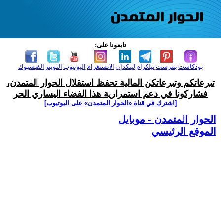
تابعونا على:
بودكاست
بنترست
تيلكرام
لينكدإن
الانستغرام
اليوتيوب
التويتر
الفيسبوك
تبرعاتكم وتبرعاتكن المالية تحفظ استقلال الحوار المتمدن،
فشاركونا في دعم استمرارية هذا الفضاء اليساري الحر
[اشترك في قناة ‫«الحوار المتمدن» على اليوتيوب]
الحوار المتمدن - موبايل
الموقع الرئيسي