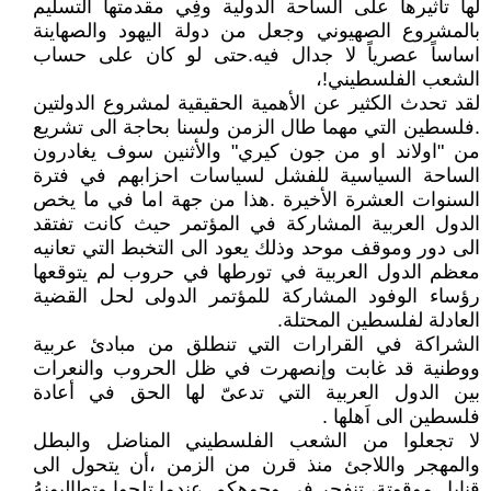
لها تأثيرها على الساحة الدولية وفِي مقدمتها التسليم
بالمشروع الصهيوني وجعل من دولة اليهود والصهاينة
اساساً عصرياً لا جدال فيه.حتى لو كان على حساب
الشعب الفلسطيني!،
لقد تحدث الكثير عن الأهمية الحقيقية لمشروع الدولتين
.فلسطين التي مهما طال الزمن ولسنا بحاجة الى تشريع
من "اولاند او من جون كيري" والأثنين سوف يغادرون
الساحة السياسية للفشل لسياسات احزابهم في فترة
السنوات العشرة الأخيرة .هذا من جهة اما في ما يخص
الدول العربية المشاركة في المؤتمر حيث كانت تفتقد
الى دور وموقف موحد وذلك يعود الى التخبط التي تعانيه
معظم الدول العربية في تورطها في حروب لم يتوقعها
رؤساء الوفود المشاركة للمؤتمر الدولى لحل القضية
العادلة لفلسطين المحتلة.
الشراكة في القرارات التي تنطلق من مبادئ عربية
ووطنية قد غابت وإنصهرت في ظل الحروب والنعرات
بين الدول العربية التي تدعىّ لها الحق في أعادة
فلسطين الى اَهلها .
لا تجعلوا من الشعب الفلسطيني المناضل والبطل
والمهجر واللاجئ منذ قرن من الزمن ،أن يتحول الى
قنابل موقوتة، تنفجر في وجوهكم .عندما تلحوا وتطالبونهُ