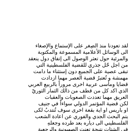
لقد تعودنا منذ الصِغر على الإستماع والإصغاء
الى الوسائل الأعلامية المسموعة والمكتوبة
والمرئية حول تعثر الوصول الى إتفاق دول ينعقد
من اجل حّل جذري للقضية الفلسطينية التي
تبقى عصية على الجميع دون إستثناء ما دامت
مهمشة و تُعتبرُ قضية العصر مهما ازدادت
قضايا ومأسى عربية اخرى مروراً بالربيع العربي
الذي اكد كل من قطف من ذالك الثمار الثوريّ
العريق مهما تعددت الصعوبات والعقبات
لكن قضية المؤتمر الدولي سواءاً في جنيف
او باريس او اية بقعة اخرى سوف تُنتدبُ لكى
يتم البحث الجدي والفوري عن اعادة الشعب
الفلسطيني الى دياره بعد طرده وجعلهِ
في الشتات نتيجة تعنت الصهيونية والرجعية