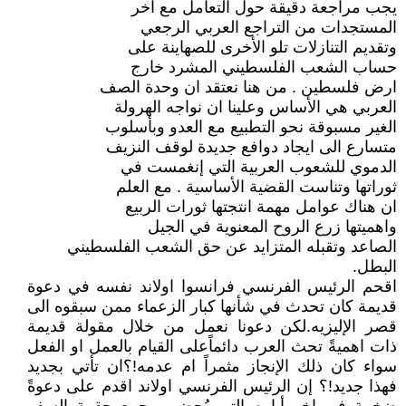
يجب مراجعة دقيقة حول التعامل مع اخر
المستجدات من التراجع العربي الرجعي
وتقديم التنازلات تلو الأخرى للصهاينة على
حساب الشعب الفلسطيني المشرد خارج
ارض فلسطين . من هنا نعتقد ان وحدة الصف
العربي هي الأساس وعلينا ان نواجه الهرولة
الغير مسبوقة نحو التطبيع مع العدو وبأسلوب
متسارع الى ايجاد دوافع جديدة لوقف النزيف
الدموي للشعوب العربية التي إنغمست في
ثوراتها وتناست القضية الأساسية . مع العلم
ان هناك عوامل مهمة انتجتها ثورات الربيع
واهميتها زرع الروح المعنوية في الجيل
الصاعد وتقبله المتزايد عن حق الشعب الفلسطيني
البطل.
اقحم الرئيس الفرنسي فرانسوا اولاند نفسه في دعوة
قديمة كان تحدث في شأنها كبار الزعماء ممن سبقوه الى
قصر الإليزيه.لكن دعونا نعمل من خلال مقولة قديمة
ذات اهميةً تحث العرب دائماًعلى القيام بالعمل او الفعل
سواء كان ذلك الإنجاز مثمراً ام عدمه!؟ان تأتي بجديد
فهذا جديد!؟ إن الرئيس الفرنسي اولاند اقدم على دعوةً