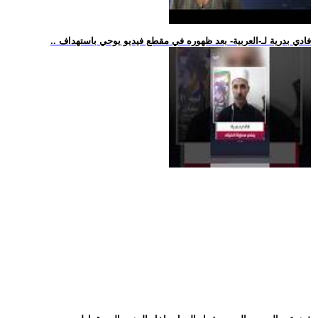
.. فادي بدرية لـ-العربية- بعد ظهوره في مقطع فيديو يوحي باستهداف