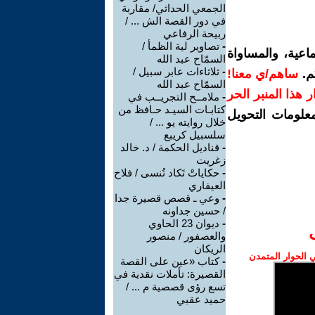
الجمعي الحداثي/ مقاربة
في دور القصة الش ... /
ربيحة الرفاعي
-
تصاوير لية الظمأ /
اعية، والمساواة
السمّاح عبد الله
-
ثلاثاءات عابر سبيل /
م.
ساهم/ي معنا!
السمّاح عبد الله
رار هذا المنبر الحر
-
ملامــح التجريــب في
كتابـات السيـد حـافظ من
معلومات التحويل
خلال روايته يو ... /
سلسبيل كريبع
-
قناديل الحكمة / د. خالد
زغريت
-
حكاياتْ تَكاد تُنسى / فلاح
العيفاري
-
وعي ـ قصص قصيرة جدا
/ حسين جداونه
-
ديوان 23 الحاوي
والعصفور / منصور
الريكان
الحوار المتمدن
-
كتاب «عين على القصة
القصيرة: تأملات نقدية في
تسع رؤى قصصية م ... /
حميد عقبي