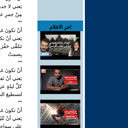
يَعني لا جدرا
مِنْ جمرِ عيو
**
اخر الافلام
أنْ تكونَ غري
يَعني أنْ ت
تَتلقَّى حَفْر
بِصمتْ
**
أنْ تكونَ غري
يَعني أنْ تَف
كلَّ ليلةٍ عن
لتسطيعَ النوْ
**
أنْ تكونَ غري
يَعني أنْ تُل
على سواحلِ 