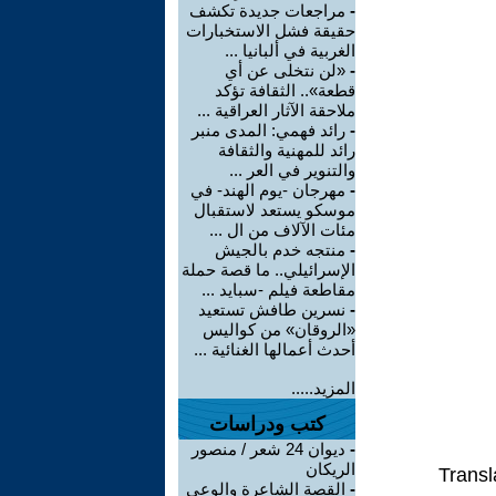
-
مراجعات جديدة تكشف
حقيقة فشل الاستخبارات
الغربية في ألبانيا ...
-
«لن نتخلى عن أي
قطعة».. الثقافة تؤكد
ملاحقة الآثار العراقية ...
-
رائد فهمي: المدى منبر
رائد للمهنية والثقافة
والتنوير في العر ...
-
مهرجان -يوم الهند- في
موسكو يستعد لاستقبال
مئات الآلاف من ال ...
-
منتجه خدم بالجيش
الإسرائيلي.. ما قصة حملة
مقاطعة فيلم -سبايد ...
-
نسرين طافش تستعيد
«الروقان» من كواليس
أحدث أعمالها الغنائية ...
المزيد.....
كتب ودراسات
-
ديوان 24 شعر / منصور
الريكان
Transl
-
القصة الشاعرة والوعي