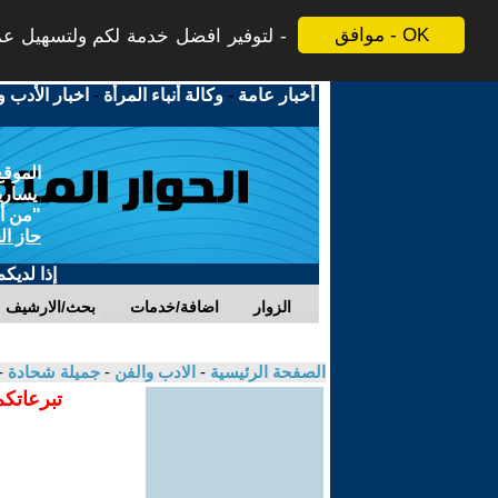
موافق - OK
لتوفير افضل خدمة لكم ولتسهيل عملي
أخبار عامة
-
وكالة أنباء المرأة
-
اخبار الأدب و
الموقع
يسارية
"من أج
حاز ال
إذا لديك
الزوار
اضافة/خدمات
بحث/الارشيف
الصفحة الرئيسية
-
الادب والفن
-
جميلة شحادة
-
تبرعاتكم