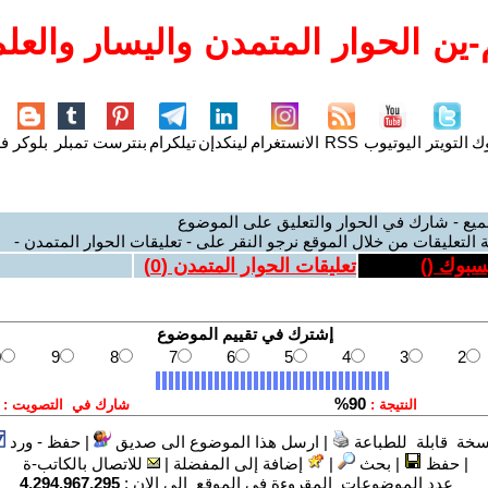
ين الحوار المتمدن واليسار والعلم
وك
التويتر
اليوتيوب
RSS
الانستغرام
لينكدإن
تيلكرام
بنترست
تمبلر
بلوكر
فل
ميع - شارك في الحوار والتعليق على الموضوع
 التعليقات من خلال الموقع نرجو النقر على - تعليقات الحوار المتمدن -
يسبوك (
)
تعليقات الحوار المتمدن (
0
)
سخة قابلة للطباعة
|
ارسل هذا الموضوع الى صديق
|
حفظ - ورد
|
حفظ
|
بحث
|
إضافة إلى المفضلة
|
للاتصال بالكاتب-ة
عدد الموضوعات المقروءة في الموقع الى الان :
4,294,967,295