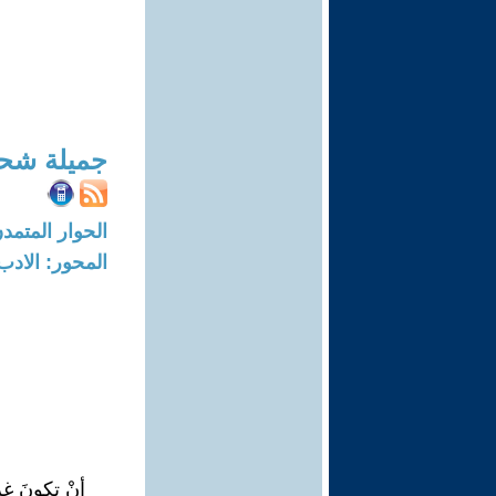
جميلة شحا
الحوار المتمدن-العدد: 6715 - 20
المحور: الادب
أنْ تكونَ غري