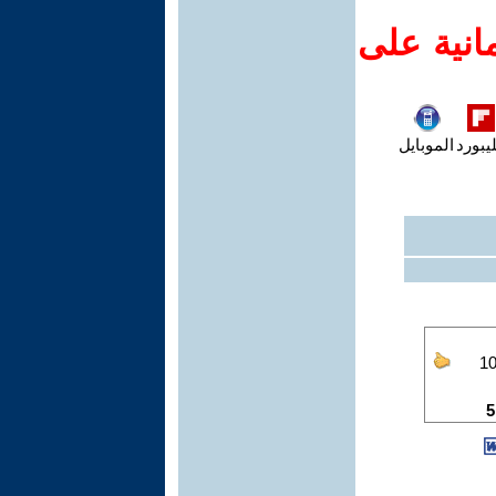
انية على
يبورد
الموبايل