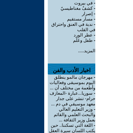
-
في بيروت
-
كشفٌ مغناطيسيّ
-
إصرار
-
مسار مستقيم
-
ندبة في العنق واحتراق
في القلب
-
عطر الورد
-
طفل وعَلَم
المزيد.....
اخبار الأدب والفن
-
مهرجان مالمو ينطلق
اليوم بموسيقى وفعاليات
وأطعمة من مختلف أن ...
-
سوريا...عبارة -المعازف
حرام- تنشر على جدار
معهد موسيقي في دم ...
-
وزير التعليم العالي
والبحث العلمي والقائم
بعمل وزير الثقافة ...
-
اللغة التي تسكننا.. حين
يكتب اللسان سيرة العقل