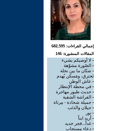
إجمالي القراءات: 682,595
المقالات المنشورة: 146
-
لا أوصيكم بشيء
-
الصّورة مشوّهة
-
شتّان ما بين نخلة
تَحترق، ومَسكن يُهدم
-
عاش الوطن
-
في محطة الإنتظار
-
حديث طيور مهاجرة
-
الفراشة الشقية
-
جميلة شحادة - مِرثاة
-
جيلان والذئب
-
نور
-
أريد ابناً
-
غداً...فجر جديد
-
دعاء مستجاب