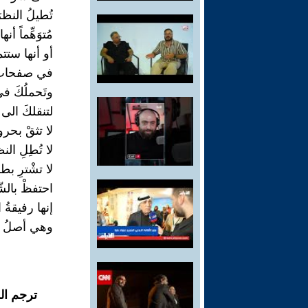
تُطيلُ النظر
مُتوَهِّماً أنها
أو أنها ست
في صفحاتِ
وتَحملُكَ في
لتنقلكَ الى ج
لا تثقْ بحرو
لا تُطِلِ النظ
لا تشْترِ بط
احتفظْ بالش
إنها رفيقةُ ا
وهي أصلُ ال
ترجم ال