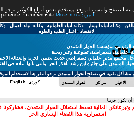
ة التصفح والنشر، الموقع يستخدم بعض أنواع الكوكيز نرجو النق
More info - المزيد
experience on our website
الفن
-
وكالة أنباء اليسار
-
وكالة أنباء العلمانية
-
وكالة أنباء العمال
-
وكا
الاقتصاد
-
اخبار الطب والعلوم
 الرئيسي لمؤسسة الحوار المتمدن
، علمانية، ديمقراطية، تطوعية وغير ربحية
ل مجتمع مدني علماني ديمقراطي حديث يضمن الحرية والعدالة الاجتم
حوار المتمدن على جائزة ابن رشد للفكر الحر والتى نالها أعلام في الفك
م مشاكل تقنية في تصفح الحوار المتمدن نرجو النقر هنا لاستخدام الموقع
كوردي
English
الاخبار
مراكز
الحوار المتمدن
 أن تكون غريبا
 وتبرعاتكن المالية تحفظ استقلال الحوار المتمدن، فشاركونا 
استمرارية هذا الفضاء اليساري الحر