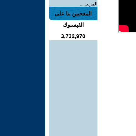
المزيد.....
المعجبين بنا على
الفيسبوك
3,732,970