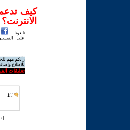
كيف تدعم-
الانترنت؟
تابعونا
على:
الفيسب
رأيكم مهم للج
للاطلاع وإضافة
تعليقات الف
|
ن