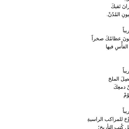
نَ تَقيكَ
نِ المُدُنْ.
باً
كونَ عظامُكَ صخراً
َ الفأْسِ فيها
باً
صِلَ الملحَ
ْ دمعِكَ
مْ
باً
وِّحَ للمراكب الراسيةِ
كُتبِ التأريخِ؛