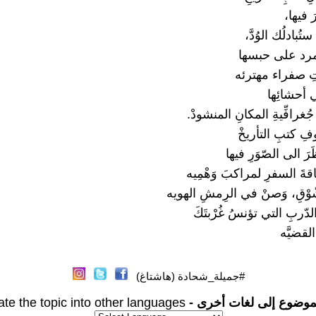
َ فيها،
 ستُبادلُك الوُدَّ،
تمرد على حبسها
 صفراء مهترئه
 أحشائِها
ُغرافِّيةِ المكانِ المنشودْ.
فِ كتبِ التأريخْ
َرَ الى الصّوَرِ فيها
اقةَ السفرِ لمراكبَ وَهْمِيه
ّوْقِ، وَصنْ في الرِمشِ الهويه
لدّربِ التي تؤنسُ غُرْبتَكَ
قضيَّه
#جميلة_شحادة (هاشتاغ)
موضوع إلى لغات أخرى -
ate the topic into other languages