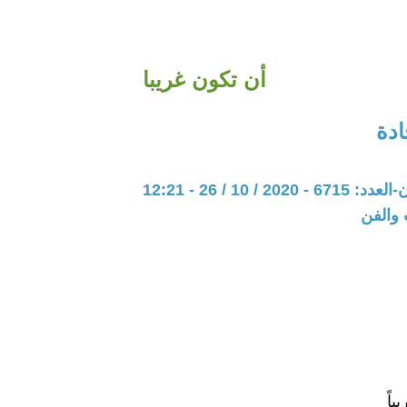
أن تكون غريبا
دة
20 / 10 / 26 - 12:21
 والفن
باً