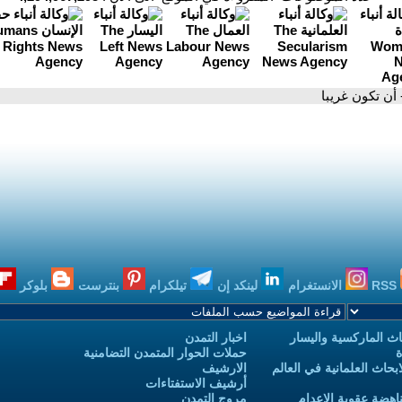
 أن تكون غريبا
RSS
الانستغرام
لينكد إن
تيلكرام
بنترست
بلوكر
ث الماركسية واليسار
اخبار التمدن
ة
حملات الحوار المتمدن التضامنية
حاث العلمانية في العالم
الارشيف
أرشيف الاستفتاءات
اهضة عقوبة الاعدام
مروج التمدن