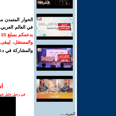
الحوار المتمدن م
في العالم العربي
ب
والمستقل، ليبقى ص
والمشاركة في دع
ا‫
في رحيل جليل شهبا
المزيد.....