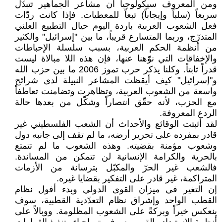
ومن المعروف سيكولوجياً أن مشاعر الجماهير تتبدّل
سريعاً (سلباً وإيجاباً) تبعاً للمعطيات. فإذا كانت ردّات
فعل الشعوب العربية باردة اليوم حيال التطبيع العلني
المتدرّج، وربما المتسارع قريباً، ما بين "إسرائيل" والكثير
من أنظمة الحكم العربية، بسبب سلسلة الإحباطات
والإخفاقات التي نوّهنا عنها، فإن هذه اللا مبالاة ليست
قدراً ثابتاً. وكلنا يذكر حرب تموز 2006 ما بين حزب الله
و"إسرائيل" كيف أيقظت المشاعر النبيلة لدى شرائح
واسعة من الشعوب العربية، وتظاهرت وتضامنت تعاطفاً
مع الحزب، لأنه حقّق انتصاراً وشكّل من بعدها حالة
الردع المعروفة.
لقد أثبتت الوقائع والأحداث أن الشعب الفلسطيني غير
قادر بمفرده على تحرير أرضه، ما لم تقف إلى جانبه دول
وشعوب مؤمنة بقضيته. وهذه الشعوب ما لم تتمتع
بالحرية والكرامة الإنسانية لن تتمكن من المساندة.
فالشعب غير الحرّ والمكبّل بترسانة من الأزمات
المتراكمة، غير قادر على التفكير بقضايا غيره.
إن التغير في ميزان القوى الدولي وبدء أفول نظام
القطب الواحد وإشراق نظام التعدّدية القطبية، سوف
ينعكس خيراً وبركةً على الشعوب المظلومة. ووبالاً على