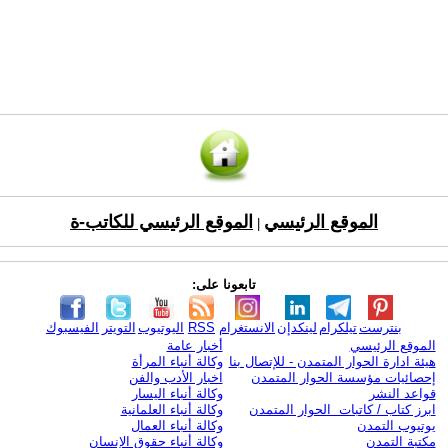
الموقع الرئيسي
الموقع الرئيسي للكاتب-ة
|
تابعونا على:
بنترست
تيلكرام
لينكدإن
الانستغرام
RSS
اليوتيوب
التويتر
الفيسبوك
الموقع الرئيسي
أخبار عامة
هيئة ادارة الحوار المتمدن - للإتصال بنا
وكالة أنباء المرأة
إحصائيات مؤسسة الحوار المتمدن
اخبار الأدب والفن
قواعد النشر
وكالة أنباء اليسار
ابرز كتاب / كاتبات الحوار المتمدن
وكالة أنباء العلمانية
يوتيوب التمدن
وكالة أنباء العمال
مكتبة التمدن
وكالة أنباء حقوق الإنسان