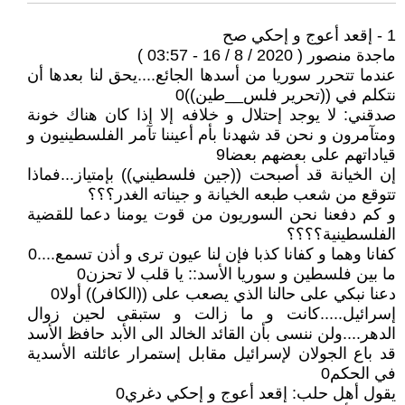
1 - إقعد أعوج و إحكي صح
ماجدة منصور ( 2020 / 8 / 16 - 03:57 )
عندما تتحرر سوريا من أسدها الجائع....يحق لنا بعدها أن
نتكلم في ((تحرير فلس__طين))0
صدقني: لا يوجد إحتلال و خلافه إلا إذا كان هناك خونة
ومتآمرون و نحن قد شهدنا بأم أعيننا تآمر الفلسطينيون و
قياداتهم على بعضهم بعضا9
إن الخيانة قد أصبحت ((جين فلسطيني)) بإمتياز...فماذا
تتوقع من شعب طبعه الخيانة و جيناته الغدر؟؟؟
و كم دفعنا نحن السوريون من قوت يومنا دعما للقضية
الفلسطينية؟؟؟؟
كفانا وهما و كفانا كذبا فإن لنا عيون ترى و أذن تسمع....0
ما بين فلسطين و سوريا الأسد:: يا قلب لا تحزن0
دعنا نبكي على حالنا الذي يصعب على ((الكافر)) أولا0
إسرائيل.....كانت و ما زالت و ستبقى لحين زوال
الدهر....ولن ننسى بأن القائد الخالد الى الأبد حافظ الأسد
قد باع الجولان لإسرائيل مقابل إستمرار عائلته الأسدية
في الحكم0
يقول أهل حلب: إقعد أعوج و إحكي دغري0