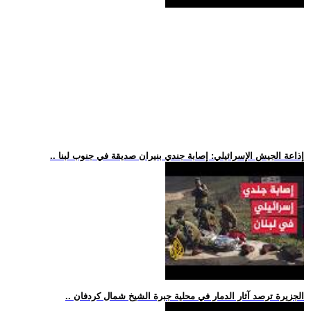
.. إذاعة الجيش الإسرائيلي: إصابة جندي بنيران صديقة في جنوب لبنا
.. الجزيرة ترصد آثار الدمار في محلية جبرة الشيخ شمال كردفان