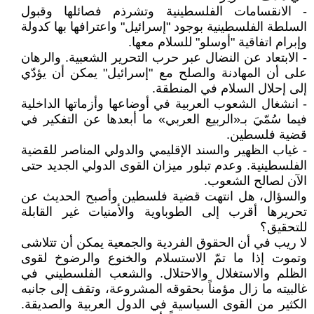
- الانقسامات الفلسطينية وتشرذم فصائلها وقبول
السلطة الفلسطينية بوجود "إسرائيل" واعترافها بها كدولة
وإبرام اتفاقية "أوسلو" للسلام معها.
- الابتعاد عن النضال عبر حرب التحرير الشعبية. والرهان
على أن المهادنة والصلح مع "إسرائيل" يمكن أن يؤدّي
إلى إحلال السلام في المنطقة.
- انشغال الشعوب العربية في أوضاعها وأزماتها الداخلية
فيما سُمّيَ بـ«الربيع العربي» ما أبعدها عن التفكير في
قضية فلسطين.
- غياب الظهير والسند الإقليمي والدولي المناصر للقضية
الفلسطينية. وعدم تبلور ميزان القوى الدولي الجديد حتى
الآن لصالح الشعوب.
والسؤال، هل انتهت قضية فلسطين وأصبح الحديث عن
تحريرها أقرب إلى الطوباوية والأمنيات غير القابلة
للتحقيق؟
لا ريب في أن الحقوق الفردية والجمعية يمكن أن تتلاشى
وتموت إذا ما تمّ الاستسلام والخنوع والرضوخ لقوى
الظلم والاستغلال والاحتلال. والشعب الفلسطيني في
غالبيته ما زال مؤمناً بحقوقه المشروعة، وتقف إلى جانبه
الكثير من القوى السياسية في الدول العربية والصديقة.