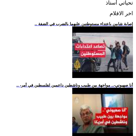
تحياتي أستاذ
اخر الافلام
.. إصابة شابين باعتداء مستوطنين عليهما بالضرب في الضفة
.. -أنا صهيوني-.. مواجهة بين طبيب وناشطين داعمين لفلسطين في أمر