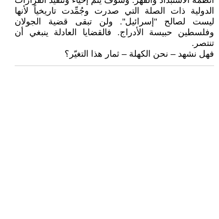
أنظمة الاستبداد والقهر. وسوف يتم إحياء وتنفيذ القرارات
الدولية ذات الصلة التي صدرت وجُمِّدت تاريخياً لأنها
ليست لصالح "إسرائيل". ولن تبقى قضية الجولان
وفلسطين حبيسة الأدراج. فالقضايا العادلة ينبغي أن
تنتصر.
فهل نشهد – نحن الكهلة – ثمار هذا التغيّر؟