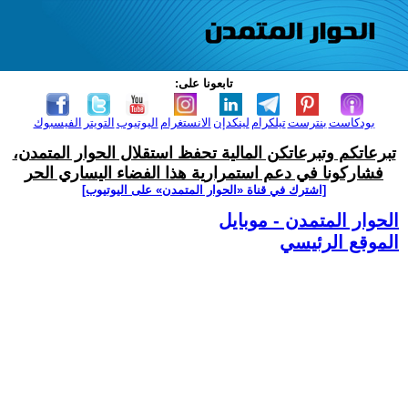
تابعونا على:
بودكاست
بنترست
تيلكرام
لينكدإن
الانستغرام
اليوتيوب
التويتر
الفيسبوك
تبرعاتكم وتبرعاتكن المالية تحفظ استقلال الحوار المتمدن،
فشاركونا في دعم استمرارية هذا الفضاء اليساري الحر
[اشترك في قناة ‫«الحوار المتمدن» على اليوتيوب]
الحوار المتمدن - موبايل
الموقع الرئيسي