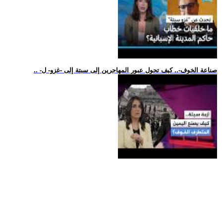
.. -صناعة الخوف-.. كيف تحول عبور المهاجرين إلى سبتة إلى -غزو- ل