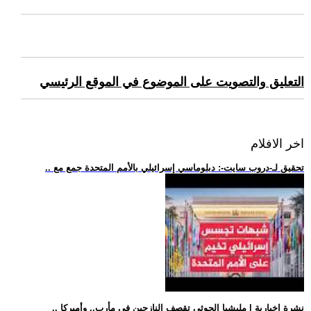
التعليق والتصويت على الموضوع في الموقع الرئيسي
اخر الافلام
.. تحقيق لـ-دروب سايت-: دبلوماسي إسرائيلي بالأمم المتحدة جمع مع
.. نشرة إخبارية | مليشيا الحوثي تقصف النازحين في مأرب.. وأميركا