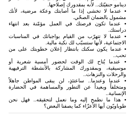
دينامو حنفيّتك.. لأنه بمقدورك إصلاحها.
• عندما لا تخشى إذا ما أصابتك وعكة مرضية، لأنك
مشمول بالضمان الصحّي.
• عندما تكون فرصتك في العمل مؤمّنة بعد انتهاء
دراستك.
• عندما لا تتهرّب من القيام بواجباتك في المناسبات
الاجتماعية، لأنها ستسبّب لك نكبة مالية.
• عندما يكون سكنك بانتظار إعلان خطوبتك على من
تحب..
• عندما يُتاح لك الوقت لحضور أمسية شعرية أو
موسيقية، وبمقدورك المشاركة بالأنشطة الترفيهية
والرحلات والنزهات..
• عندما وعندما.. ساعتئذٍ، لن يبقى المواطن جاهلاً
ومتخلفاً وبعيداً عن التطور والمساهمة في الحضارة
الإنسانية..
• هذا ما نطمح إليه وما نعمل لتحقيقه.. فهل نحن
طوباويّون أيها الأعزّاء كما يصفنا البعض؟