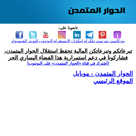
تابعونا على:
بودكاست
بنترست
تيلكرام
لينكدإن
الانستغرام
اليوتيوب
التويتر
الفيسبوك
تبرعاتكم وتبرعاتكن المالية تحفظ استقلال الحوار المتمدن،
فشاركونا في دعم استمرارية هذا الفضاء اليساري الحر
[اشترك في قناة ‫«الحوار المتمدن» على اليوتيوب]
الحوار المتمدن - موبايل
الموقع الرئيسي