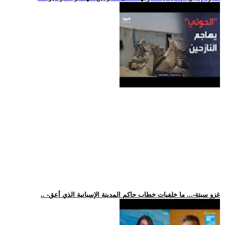
.. -غزو سبتة-... ما خلفيات خطاب حاكم المدينة الإسبانية الذي أعق