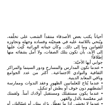
أحياناً يكتب بعض الأصدقاء منتقداً الشعب على تخلّفه،
ويُنحي باللائمة عليه في همجيّته وفساده وجهله وتجاوزه
للقوانين وما إلى ذلك.. وكأن جيناته الوراثية كُتِبَ عليها
إلى الأبد، بأن تكون بتلك الصفات، ولا أمل بشفائه منها
إطلاقاً!
جوابي أيها الأحبّة:
• عندما تكون المدارس والمسارح ودور السينما والمراكز
الثقافية والنوادي الاجتماعية.. أكثر من عدد الجوامع
وباقي المعابد الدينية.
• عندما يُتاح للعلمانيين الظهور وعقد الندوات وممارسة
أنشطتهم دون خوف أو بطش أو تنكيل.
• عندما يكون مستقبلك ومستقبل أولادك آمناً. ولقمتك
غير مغمّسة بالذل والقهر.
• عندما لا تخشى إذا ما تعطّل برّاد بيتك، أو غسّالتك، أو