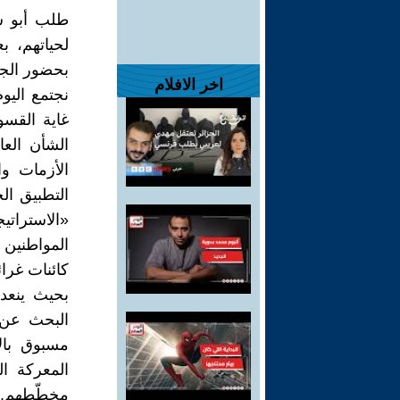
طلب أبو شا
لحياتهم، ب
بحضور الجمي
اخر الافلام
نجتمع اليو
غاية القسو
الشأن العا
الأزمات و
التطبيق ال
«الاستراتي
المواطنين 
كائنات غرائ
بحيث ينعد
البحث عن 
مسبوق بال
المعركة ا
مخطّطهم. و