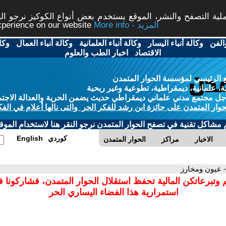
ة التصفح والنشر، الموقع يستخدم بعض أنواع الكوكيز نرجو النق
More info - المزيد
experience on our website
الفن
-
وكالة أنباء اليسار
-
وكالة أنباء العلمانية
-
وكالة أنباء العمال
-
وكا
الاقتصاد
-
اخبار الطب والعلوم
 الرئيسي لمؤسسة الحوار المتمدن
، علمانية، ديمقراطية، تطوعية وغير ربحية
ل مجتمع مدني علماني ديمقراطي حديث يضمن الحرية والعدالة الاجتم
حوار المتمدن على جائزة ابن رشد للفكر الحر والتى نالها أعلام في الفك
م مشاكل تقنية في تصفح الحوار المتمدن نرجو النقر هنا لاستخدام الموقع
كوردي
English
الاخبار
مراكز
الحوار المتمدن
- عيون ومخارز
 وتبرعاتكن المالية تحفظ استقلال الحوار المتمدن، فشاركونا 
استمرارية هذا الفضاء اليساري الحر