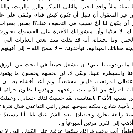
 بيننا؛ مثلاً واحد للخبز، والثاني للسكر والرز والزيت، والثا
ن غير المعقول أن نقبل أن تكون كبش فداء، ونُلقي على عا
ن أن يكون لنا أيّ نصيب في التخفيف عنك؟! بعدين بصراحة 
ك، لا سيّما وأن منشوراتك الأخيرة على الفيسبوك تجاوزتَ
حمر. وما نخشاه، أنه قد تفلت منك بعض العبارات التي ته
ة معاناتك الميدانية، فيأخذونك – لا سمح الله – إلى أقبيتهم 
ا ما يريدونه يا ابنتي! أن ننشغل جميعاً في البحث عن الرزق 
نا والسيطرة علينا. ولكن لا، لن نجعلهم يحققون ما يبتغونه أ
قالي المرتقب، فليس مستبعداً، ولم أعد أخشاه بعد أن ك
اية الصراخ من الألم بات يزعجهم. ويهدّدوننا بقانون جرائم ال
ن نفسية الأمّة"! بالمناسبة، لقد حسبتُ لذلك حسابي، وعملتُ 
 لأخيكِ شادي، يمكنه بموجبها قبض راتبي التقاعدي خلال فترة غ
ة رابعة تجارة واقتصاد): بعيد الشرّ عنك بابا. أنا مستعدّ
ذهب إلى الفرن مرتين أسبوعياً و..
اطعاً): أنت بوقت فراغك سمّعنا عزفك على الكيتار، الذي لا ت