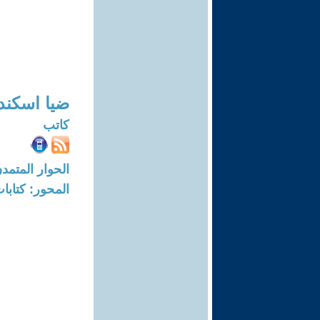
ضيا اسكند
كاتب
الحوار المتمدن-العدد: 6635 - 0
المحور: كتاب