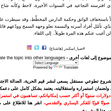
ي افترسته التجاعيد في السنوات الأخيرة، لاحظ وكأنه شاخ 
اً باستخفاف الواثق وحكمة الدارس المخطِّط، وقد سيطرت ع
دّي. تأمّل أفراد أسرته والبسمة تعلو وجهه السمح وودّعهم قائلاً
ن أغيب عنكم هذه المرة طويلاً.. إلى اللقاء.
#ضيا_اسكندر (هاشتاغ)
موضوع إلى لغات أخرى -
ate the topic into other languages
Powered by
Translate
شروع تطوعي مستقل يسعى لنشر قيم الحرية، العدالة الاجتم
. ولضمان استمراره واستقلاليته، يعتمد بشكل كامل على دعمك
دعمكم بمبلغ 10 دولارات سنويًا أو أكثر حسب إمكانياتكم، تساهمون في استم
وتًا قويًا للفكر اليساري والتقدمي
،
انقر هنا للاطلاع على 
م هذا المشروع
.