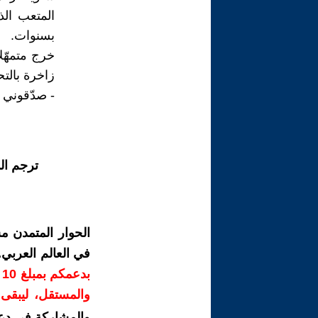
المتعب الذ
بسنوات.
خرج متمهّل
زاخرة بالتح
- صدّقوني ل
ترجم ال
الحوار المتمدن م
في العالم العربي
ب
والمستقل، ليبقى ص
والمشاركة في دع