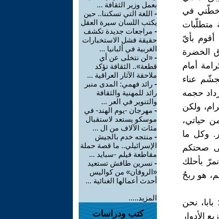
بعمل وزير الثقافة ...
 خطّتي في
-
اللغة التي تسكننا.. حين
يكتب اللسان سيرة العقل
 متطلّبات
-
مراجعات جديدة تكشف
أقوم بأيّ
حقيقة فشل الاستخبارات
الغربية في ألبانيا ...
اق الخضرة
-
«لن نتخلى عن أي
رامة أمام
قطعة».. الثقافة تؤكد
ملاحقة الآثار العراقية ...
جشّم عناء
-
رائد فهمي: المدى منبر
زداد حجمه
رائد للمهنية والثقافة
والتنوير في العر ...
رام، ولكن
-
مهرجان -يوم الهند- في
موسكو يستعد لاستقبال
من حياتي،
مئات الآلاف من ال ...
. وكل ما
-
منتجه خدم بالجيش
الإسرائيلي.. ما قصة حملة
لى صحتكم
مقاطعة فيلم -سبايد ...
مرّ بأحلك
-
نسرين طافش تستعيد
«الروقان» من كواليس
، هو ربحٌ
أحدث أعمالها الغنائية ...
المزيد.....
بابا، نحن
كتب ودراسات
يع الأدوار