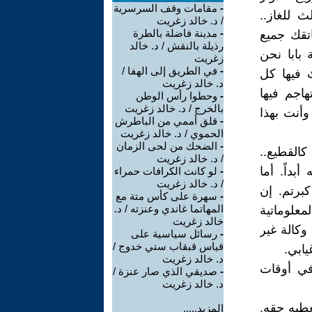
-
مقامات وقف السرسرية
لث للغاز..
/ د. خالد زغريت
-
مدينة فاضلة بالطرة
تقك جميع
رذيلة بالنقش / د. خالد
بابا نحن
زغريت
-
في الطريق إلى الهفا /
 فيها كل
د. خالد زغريت
اجم فيها
-
وحطوا رأس الوطن
بالخرج / د. خالد زغريت
وأنت بهذا
-
قلق أممي من الباطرش
الحموي / د. خالد زغريت
-
الضحك من لحى الزمان
كالقطيع..
/ د. خالد زغريت
بداً. أما
-
لو كانت الكرافات حمراء
/ د. خالد زغريت
برتم. إن
-
سهرة على كأس متة مع
المهاتما غاندي وعنزته / د.
معلوماتية
خالد زغريت
وكالة غير
-
رسائل سياسية على
قياس قبقاب ستي خدوج /
يابي.
د. خالد زغريت
 في أوقات
-
صديقي الذي صار عنزة /
د. خالد زغريت
عطيه حقه.
المزيد.....