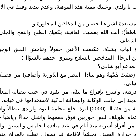
يا ولدي، وعليك تنمية هذه الموهبة، وعدم تبديد وقتك في الان
ا مستعدة لشراء الخضار من الدكاكين المجاورة و..
اطعاً): أنت الله يعطيك العافية، يكفيكِ الطبخ والنفخ والجل
لشطف..
رع الباب بشدّة. عكست الأعين جفولاً وتناهش القلق الوجو
الرجال المدجّجين بالسلاح وينبري أحدهم بالسؤال:
مدعو أبو شادي؟
(صَمَتَ هُنَيْهَةً وهو يتبادل النظر مع الدَّورية وأضاف) من ف
ثيابي.
فته، وأسرع بإفراغ ما تبقّى من نقود في جيب بنطاله المعل
ينة إلى جانب الوكالة والبطاقة الذكية لاستخدامها في غيابه.
قطعة نقدية من فئة الـ (2000) ليرة. خلع بيجامة النوم وارتدى بنطالا
كمام طويلة.. لبس جوربين فوق بعضهما وانتعل حذاءً رياضياً –
ا من أفراد أسرته منذ أيام في عيد ميلاده الخامس والستين. واع
حرارة الصيف تحسّباً لإقامة قد تطول. تطلّع بالمرآة متفق