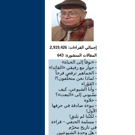
إجمالي القراءات: 2,919,426
المقالات المنشورة: 643
-
«توقاً إلى الحياة»
-
حوار مع رفيقي «القائد!»
-
الجماهير ترقص فرحاً
-
لماذا نحن متخلّفون؟!
-
العَوْراء
-
وأنا الشيوعي، كيف
نسّبوني إلى «البعث»؟
-
حلاوة
-
نبوءة صادقة في حرفها
الأول!
-
لكنّنا لم نلتقِ!
-
مسلمة الحنفي – قراءة
في تاريخ محرّم
-
هل وحدة الشيوعيين