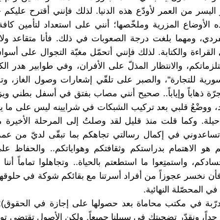
اليسر من العمر لأودّع هذه الدنيا. لذلك فإنني أقترح عليكم
 الأوضاع المزرية وملخّصها؛ أنني على استعداد لتأمين كافة
ردي، ومهما بلغت درجة الصعوبات في ذلك. فأنا متقاعد ولا 
قراءة والكتابة. لذلك فإنني أتحمّل مغبّة التجوال على أسو
زماتكم، والانتظار المذلّ على الأفران، وفي طوابير هدر الك
ورية للتجارة"، والصبر على تلقّي إشعارات وصول الغاز، وت
جرّة ذهاباً وإياباً.. صحيح أنني مصاب بفتق في أسفل بطني وي
، ووضْعُ قلبي بعد تركيب الشبكات في شرايينه ليس على ما ي
حيلة. وكما قلت منذ قليل لقد وصلتُ إلى المرحلة الأخيرة 
تساعدوني في إكمال رسالتي تجاهكم بما تبقّى لديّ من عمر
م هو الاهتمام بدراستكم وثقافتكم وهواياتكم.. والحفاظ ع
دكم، واستمتِعوا ما استطعتم بالحياة.. وتجاهلوا تماماً أننا ن
ن نخسر عجوزاً من أفراد أسرتنا مع بقائكم شوكة في حلوقهم
في المحصّلة النهائية.
تدرّبة في مكتب محاماة بعد حصولها على إجازة في الحقوق): 
جداً، ونقدّر تضحيتك في سبيلنا جميعاً. ولكن الأصول تقتضي توز