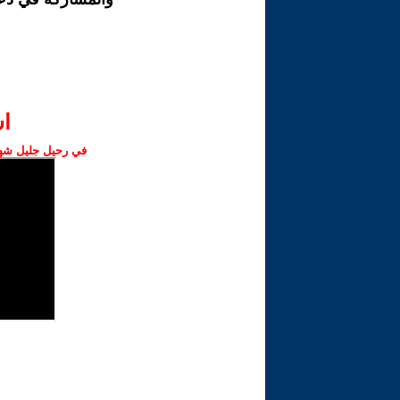
ا‫
في رحيل جليل شهبا