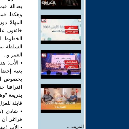
بعدالة فيما
وهكذا. فم
المهامّ دو
خائفون علي
الخطوط ال
السلطة نتيج
العمر و..
• الأب: هذ
بغية إخضاع
بخصوص اعت
اقترافنا جن
بذريعة "وه
قابلة للعزل
• شادي (سن
فراغي أن أ
المزيد.....
• الأب (مق