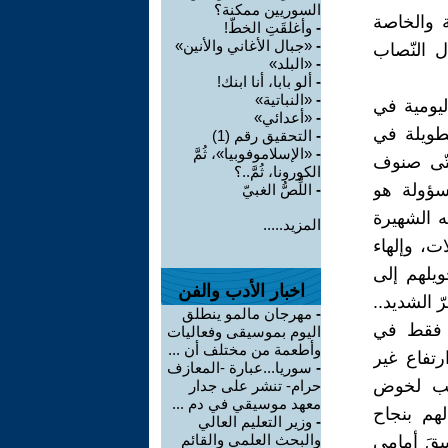
السوريين ممكنة؟
ة والخاصة
-
وأغلقَتِ الخطّ!
-
«جبال الأغاني والأنين»
ل النّصاب
-
«البلد»
-
ألو بابا، أنا ابنك!
-
«النباتية»
ليومية في
-
«أعدائي»
طويلة في
-
التحقيق رقم (1)
-
«الإسلاموفوبيا»، ثُمَّ
شتّى صنوف
الكورونا، ثُمَّ..؟
سؤولة هو
-
اللِّصُّ الغبيّ
ه الشهيرة
المزيد.....
ت، وإلهاء
ويلهم إلى
اخبار الأدب والفن
ّ الشديد..
-
مهرجان مالمو ينطلق
م فقط في
اليوم بموسيقى وفعاليات
وأطعمة من مختلف أن ...
تفاع غير
-
سوريا...عبارة -المعازف
هّب لخوض
حرام- تنشر على جدار
معهد موسيقي في دم ...
هم بنجاح
-
وزير التعليم العالي
والبحث العلمي والقائم
بقَ أمامي