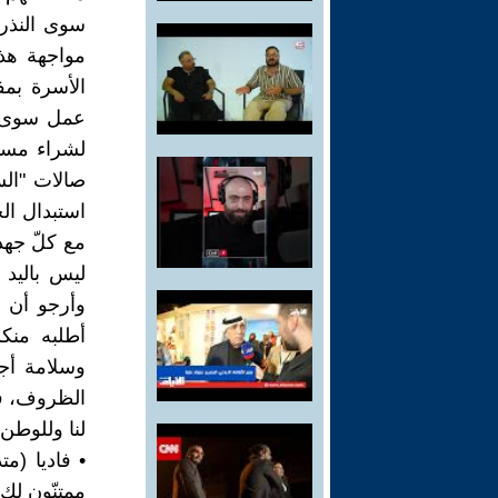
سوى النذر 
مواجهة هذه
الأسرة بمف
عمل سوى ال
لشراء مستل
صالات "الس
استبدال ال
مع كلّ جهد
ليس باليد 
وأرجو أن 
أطلبه منك
وسلامة أجسا
الظروف، فأ
لنا وللوطن 
• فاديا (م
ممتنّون لك 