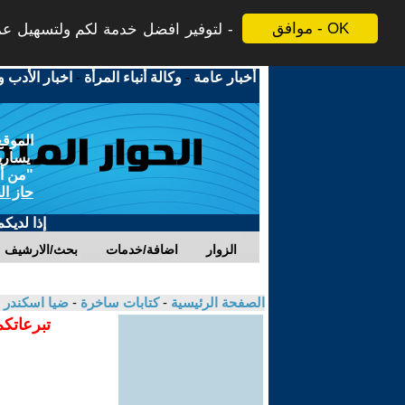
موافق - OK
لتوفير افضل خدمة لكم ولتسهيل عملي
أخبار عامة
-
وكالة أنباء المرأة
-
اخبار الأدب و
الموقع
يسارية
"من أج
حاز ال
إذا لديك
الزوار
اضافة/خدمات
بحث/الارشيف
الصفحة الرئيسية
-
كتابات ساخرة
-
ضيا اسكندر
تبرعاتكم