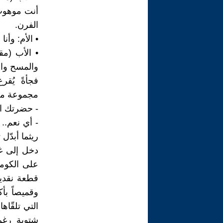
أنت موهوب 
الفرن.
• الأم: وأن
• الأب (مق
والمسح وا
فجأةً يُق
مجموعة من 
- حضرتك ال
- أي نعم.. 
ريثما أبدّل 
دخل إلى غر
على الكومد
وقميصاً بأ
التي تلقّاه
شتوية رغم 