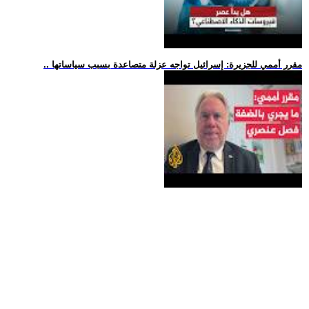
.. مقرر أممي للجزيرة: إسرائيل تواجه عزلة متصاعدة بسبب سياساتها