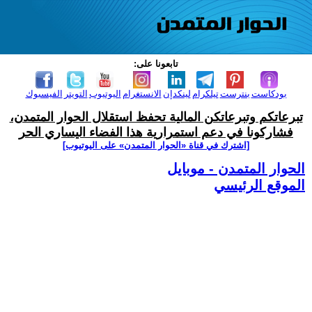
تابعونا على:
بودكاست
بنترست
تيلكرام
لينكدإن
الانستغرام
اليوتيوب
التويتر
الفيسبوك
تبرعاتكم وتبرعاتكن المالية تحفظ استقلال الحوار المتمدن،
فشاركونا في دعم استمرارية هذا الفضاء اليساري الحر
[اشترك في قناة ‫«الحوار المتمدن» على اليوتيوب]
الحوار المتمدن - موبايل
الموقع الرئيسي