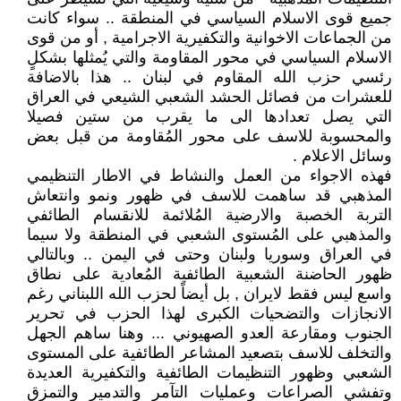
جميع قوى الاسلام السياسي في المنطقة .. سواء كانت
من الجماعات الاخوانية والتكفيرية الاجرامية , أو من قوى
الاسلام السياسي في محور المقاومة والتي يُمثلها بشكلٍ
رئسي حزب الله المقاوم في لبنان .. هذا بالاضافة
للعشرات من فصائل الحشد الشعبي الشيعي في العراق
التي يصل تعدادها الى ما يقرب من ستين فصيلا
والمحسوبة للاسف على محور المُقاومة من قبل بعض
وسائل الاعلام .
فهذه الاجواء من العمل والنشاط في الاطار التنظيمي
المذهبي قد ساهمت للاسف في ظهور ونمو وانتعاش
التربة الخصبة والارضية المُلائمة للانقسام الطائفي
والمذهبي على المُستوى الشعبي في المنطقة ولا سيما
في العراق وسوريا ولبنان وحتى في اليمن .. وبالتالي
ظهور الحاضنة الشعبية الطائفية المُعادية على نطاق
واسع ليس فقط لايران , بل أيضاً لحزب الله اللبناني رغم
الانجازات والتضحيات الكبرى لهذا الحزب في تحرير
الجنوب ومقارعة العدو الصهيوني ... وهنا ساهم الجهل
والتخلف للاسف بتصعيد المشاعر الطائفية على المستوى
الشعبي وظهور التنظيمات الطائفية والتكفيرية العديدة
وتفشي الصراعات وعمليات التآمر والتدمير والتمزق