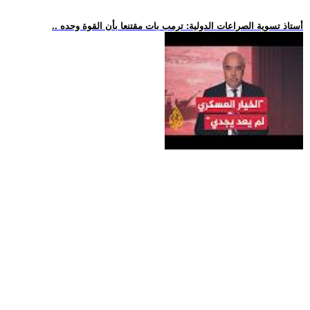
.. أستاذ تسوية الصراعات الدولية: ترمب بات مقتنعا بأن القوة وحده