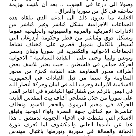
وصولا الى درعا في الجنوب .. بعد أن مُنيت بهزيمة
ساحقة في كلٍ من سوريا والعراق .
الاغلبية منا يعزون ذلك الى الدعم الذي تتلقاه هذه
الجماعات الاجرامية بشكل مُباشر وغير مُباشر من
الادارات الامريكية والغربية والصهيونية والخليجية عموماً
وبشكل قوي ومُباشر من قطر وحكومة أردوغان التي
تُسيطر بالكامل بتمويل قطري على مُختلف نشاط
الجماعات الاخوانية والتكفيرية في سوريا ولبنان ومصر
وتونس وليبيا, وحتى على " القيادة السياسية " الاخوانية
لحركة حماس في فلسطين .. حيث يعتبر للاسف بعض
أطراف محور المقاومة هذه القيادة كجزء من محور
المقاومة ولا سيما من قبل القيادات في الجمهورية
الاسلامية الايرانية وحزب الله في لبنان وحركة أنصار الله
في اليمن بالرغم من مُشاركتها المُباشرة في التآمر القذر
على سوريا من خلال مُسلحي أكناف بيت المقدس التابعة
للحركة في مخيم اليرموك والحجر الاسود وتحالف
عناصرها مع مُقاتلي جبهة النصرة ولواء التوحيد وفيلق
الاسلام التي نشطت في الاحياء الجنوبية لدمشق .. هذا
عدا عن تأييدها العلني والمكشوف لما يُعرف بثورة
الخيانة والعمالة في سورية وتورطها باغتيال مهندس