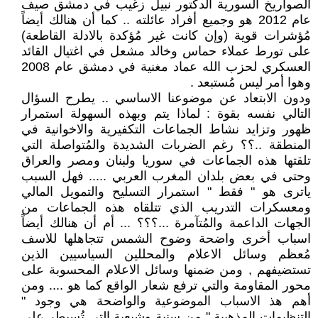
الصواريخ السورية الدكتور نبيل زغيب في دمشق صيف
عام 2012 هو وجميع أفراد عائلته .. كما أن هنالك أيضاً
مُؤشرات قوية (وإن كانت غير مُؤكدة بالادلة القاطعة)
على تورط عملاء حماس وخالد مشعل في اغتيال القائد
العسكري لحزب الله عماد مغنية في دمشق عام 2008
وهوا أمر ليس مُستبعد .
ودون الابتعاد عن موضوعنا الاساسي .. يطرح السؤال
التالي نفسه بقوة : لماذا يتم وبهذه السهولة استمرار
ظهور وتزايد نشاط الجماعات التكفيرية والاخوانية في
المنطقة ..؟؟ رغم الضربات الشديدة والمُتواصلة التي
تلقتها هذه الجماعات في سوريا ولبنان ومصر والعراق
وحتى في بعض بلدان المغرب العربي ..... فهل السبب
ياترى هو " فقط " استمرار التسليح والتمويل المالي
ومعسكرات التدريب الذي تتلقاه هذه الجماعات من
الجهات الداعمة والمُتآمرة ...؟؟؟ ... أم أن هنالك أيضاً
اسباب أخرى واضحة وضوح الشمس تتجاهلها للاسف
مُعظم وسائل الاعلام والمحللين السياسيين الذين
تستضيفهم , ومن ضمنها وسائل الاعلام المحسوبة على
محور المقاومة والتي ترفع شعار الواقع كما هو .... ومن
أهم هذ الاسباب الموضوعية والواضحة هي وجود "
التنظيمات المذهبية " من سنية وشيعية التي تُسيطر على