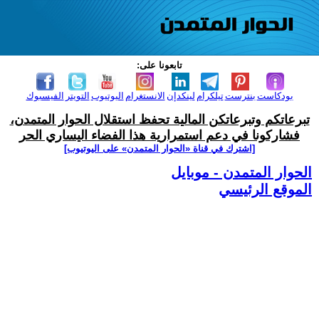
تابعونا على:
بودكاست
بنترست
تيلكرام
لينكدإن
الانستغرام
اليوتيوب
التويتر
الفيسبوك
تبرعاتكم وتبرعاتكن المالية تحفظ استقلال الحوار المتمدن،
فشاركونا في دعم استمرارية هذا الفضاء اليساري الحر
[اشترك في قناة ‫«الحوار المتمدن» على اليوتيوب]
الحوار المتمدن - موبايل
الموقع الرئيسي