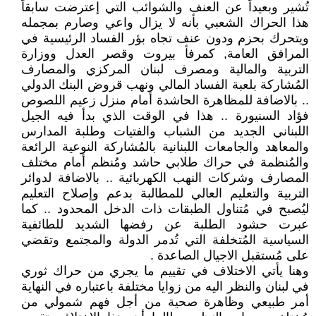
تُشير وبعيداً عن العنف والشوائب التي إعترضت سابقاً
هذا الحراك الشعبي بأنه لا يزال واعي وصارم بمجمله
ويتحرك بحزم ودون عنف تجاه بؤر الفساد الرئيسية في
المرافق العامة, كمرفأ بيروت وقصر العدل ووزارة
التربية والمالية ومصرف لبنان المركزي والمصارف
المُشاركة بلعبة الفساد المالي ونهب قروض البنك الدولي
.. بالاضافة للمظاهرة الحاشدة أمام منزل زعيم اللصوص
فؤاد السنيورة .. هذا في الوقت الذي بدأ فيه الجيل
اللبناني الجديد من الشباب والفتيات وطلبة المدارس
والمعاهد والجامعات اللبنانية بالمُشاركة النوعية الرائعة
والمُنظمة في حراك طلابي حاشد ومُنظم أمام مختلف
المصارف وشركات النهب الكهربائية .. بالاضافة لدوائر
التربية والتعليم العالي للمطالبة بدعم وإصلاح التعليم
ليُصبح في مُتناول الطبقات ذات الدخل المحدود .. كما
عبرت حشود الطلبة عن رفضها الشديد للطائفية
السياسية المُتخلفة التي تُدمر الدولة والمجتمع وتقضي
على مُستقبل الاجيال الصاعدة .
وهنا يأتي الاختلاف في تقييم ما يجري من حراك ثوري
في لبنان والنظر اليه من زوايا مختلفة باعتباره في النهاية
أمر طبيعي وظاهرة صحية من أجل فهم شمولي من