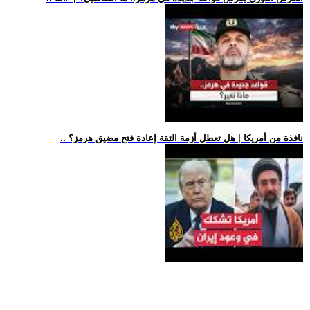
.. نافذة من أمريكا | هل تعطل أزمة الثقة إعادة فتح مضيق هرمز؟