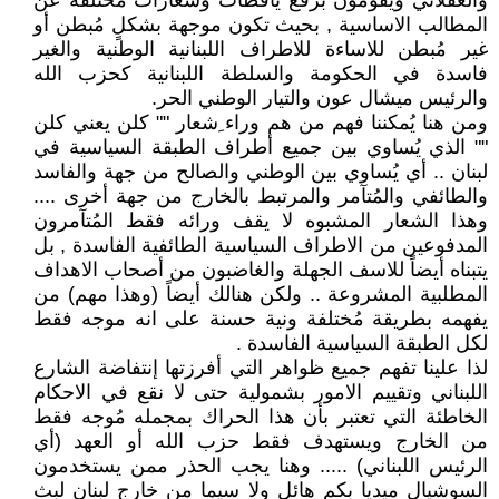
والعقلاني ويقومون برفع يافطات وشعارات مُختلفة عن
المطالب الاساسية , بحيث تكون موجهة بشكلٍ مُبطن أو
غير مُبطن للاساءة للاطراف اللبنانية الوطنية والغير
فاسدة في الحكومة والسلطة اللبنانية كحزب الله
والرئيس ميشال عون والتيار الوطني الحر.
ومن هنا يُمكننا فهم من هم وراء ِشعار "" كلن يعني كلن
"" الذي يُساوي بين جميع أطراف الطبقة السياسية في
لبنان .. أي يُساوي بين الوطني والصالح من جهة والفاسد
والطائفي والمُتآمر والمرتبط بالخارج من جهة أخرى ....
وهذا الشعار المشبوه لا يقف ورائه فقط المُتآمرون
المدفوعين من الاطراف السياسية الطائفية الفاسدة , بل
يتبناه أيضاً للاسف الجهلة والغاضبون من أصحاب الاهداف
المطلبية المشروعة .. ولكن هنالك أيضاً (وهذا مهم) من
يفهمه بطريقة مُختلفة ونية حسنة على انه موجه فقط
لكل الطبقة السياسية الفاسدة .
لذا علينا تفهم جميع ظواهر التي أفرزتها إنتفاضة الشارع
اللبناني وتقييم الامور بشمولية حتى لا نقع في الاحكام
الخاطئة التي تعتبر بأن هذا الحراك بمجمله مُوجه فقط
من الخارج ويستهدف فقط حزب الله أو العهد (أي
الرئيس اللبناني) ..... وهنا يجب الحذر ممن يستخدمون
السوشيال ميديا بكم هائل ولا سيما من خارج لبنان لبث