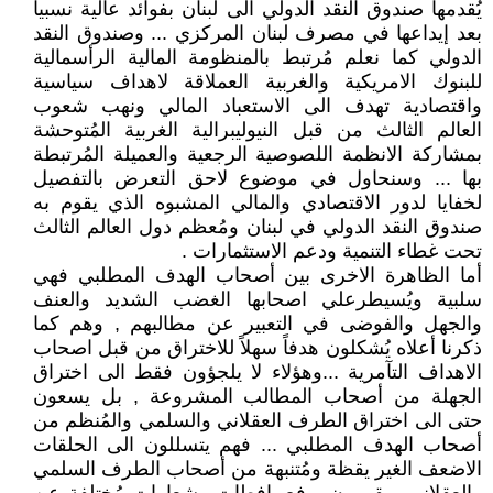
يُقدمها صندوق النقد الدولي الى لبنان بفوائد عالية نسبياً
بعد إيداعها في مصرف لبنان المركزي ... وصندوق النقد
الدولي كما نعلم مُرتبط بالمنظومة المالية الرأسمالية
للبنوك الامريكية والغربية العملاقة لاهداف سياسية
واقتصادية تهدف الى الاستعباد المالي ونهب شعوب
العالم الثالث من قبل النيوليبرالية الغربية المُتوحشة
بمشاركة الانظمة اللصوصية الرجعية والعميلة المُرتبطة
بها ... وسنحاول في موضوع لاحق التعرض بالتفصيل
لخفايا لدور الاقتصادي والمالي المشبوه الذي يقوم به
صندوق النقد الدولي في لبنان ومُعظم دول العالم الثالث
تحت غطاء التنمية ودعم الاستثمارات .
أما الظاهرة الاخرى بين أصحاب الهدف المطلبي فهي
سلبية ويُسيطرعلي اصحابها الغضب الشديد والعنف
والجهل والفوضى في التعبير عن مطالبهم , وهم كما
ذكرنا أعلاه يُشكلون هدفاً سهلاً للاختراق من قبل اصحاب
الاهداف التآمرية ...وهؤلاء لا يلجؤون فقط الى اختراق
الجهلة من أصحاب المطالب المشروعة , بل يسعون
حتى الى اختراق الطرف العقلاني والسلمي والمُنظم من
أصحاب الهدف المطلبي ... فهم يتسللون الى الحلقات
الاضعف الغير يقظة ومُتنبهة من أصحاب الطرف السلمي