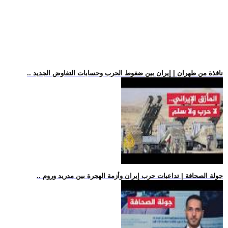
.. نافذة من طهران | إيران بين ضغوط الحرب وحسابات التفاوض الجديد
.. جولة الصحافة | تداعيات حرب إيران وأزمة الهجرة بين مدريد وروم