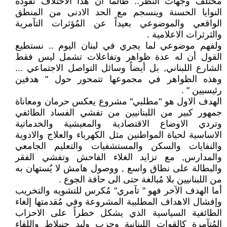
مُختلف وجهات النظر.. طالما أن هذا الاختلاف تقوده
النوايا الحسنة وينسجم مع الحد الادنى من المنطق
الواقعي والموضوعي بعيداً عن المُؤثرات التآمرية
والثرثرات الاعلامية .
ولفهم موضوعي لما يجري في لبنان اليوم .. نستطيع
القول أن له عدة ظواهر وتفاعلات تشمل ليس فقط
الشارع اللبناني, بل أيضاً وسائل التواصل الاجتماعي ...
وهذه الظواهر في مجموعها تتمحور حول " هدفين
رئيسيين " .
الهدف الاول هو "مطلبي" مشروع يعكس حرمان ومعاناة
جمهور كبير من اللبنانيين من تفشي الفساد الطائفي
وتردي الاوضاع الاقتصادية والمعيشية والخدماتية
الاساسية لحياة المواطنين مثل الكهرباء والعلاج والادوية
والنفايات والسكن والمستشفيات والتعليم الجامعي
والمدارس, مع تزايد الغلاء الفاحش وتفشي الفقر
والبطالة على نطاق واسع , ووصول هامش لا يُستهان به
من اللبنانيين بلا مُبالغة حتى الى حافة الجوع .
أما الهدف الآخر فهو " تآمري" مُكرس للتشويه والتخريب
وإفشال الاهداف المطلبية المشروعة وفي مُقدمتها إلغاء
الطائفية السياسية الذي يشكل خطراً على الاحزاب
المُتآمرة كالقوات اللبنانية وحزب وليد جنبلاط واللقاء