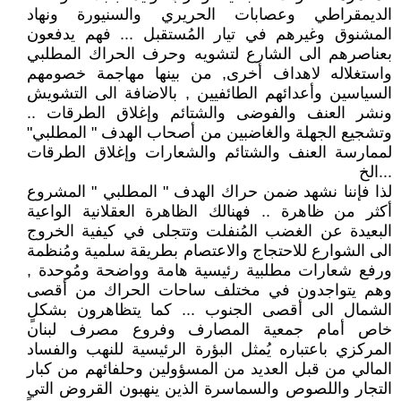
الديمقراطي وعصابات الحريري والسنيورة ونهاد
المشنوق وغيرهم في تيار المُستقبل ... فهم يدفعون
بعناصرهم الى الشارع لتشويه وحرف الحراك المطلبي
واستغلاله لاهداف أخرى, من بينها مهاجمة خصومهم
السياسين وأعدائهم الطائفيين , بالاضافة الى التشويش
ونشر العنف والفوضى والشتائم وإغلاق الطرقات ..
وتشجيع الجهلة والغاضبين من أصحاب الهدف " المطلبي"
لممارسة العنف والشتائم والشعارات وإغلاق الطرقات
...الخ
لذا فإننا نشهد ضمن حراك الهدف " المطلبي " المشروع
أكثر من ظاهرة .. فهنالك الظاهرة العقلانية الواعية
البعيدة عن الغضب المُنفلت وتتجلى في كيفية الخروج
الى الشوارع للاحتجاج والاعتصام بطريقة سلمية ومُنظمة
ورفع شعارات مطلبية رئيسية هامة وواضحة ومُوحدة ,
وهم يتواجدون في مختلف ساحات الحراك من أقصى
الشمال الى أقصى الجنوب ... كما يتظاهرون بشكلٍ
خاص أمام جمعية المصارف وفروع مصرف لبنان
المركزي باعتباره يُمثل البؤرة الرئيسية للنهب والفساد
المالي من قبل العديد من المسؤولين وحلفائهم من كبار
التجار واللصوص والسماسرة الذين ينهبون القروض التي