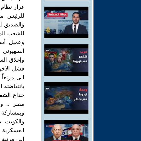
غرار نظام ا
للرئيس مب
للشعب الم
وعميل أسو
الصهيوني 
وإغلاق الس
فشل الاخوا
الى مرتعاً
خداع الشعب
مصر .. وت
وبمشاركة 
والكويت ب
العسكرية ع