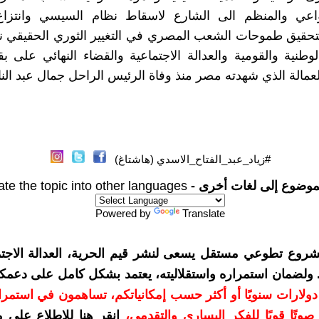
واعي والمنظم الى الشارع لاسقاط نظام السيسي وانتزا
تحقيق طموحات الشعب المصري في التغيير الثوري الحقيقي ن
وطنية والقومية والعدالة الاجتماعية والقضاء النهائي على بقا
العمالة الذي شهدته مصر منذ وفاة الرئيس الراحل جمال عبد النا
#زياد_عبد_الفتاح_الاسدي (هاشتاغ)
موضوع إلى لغات أخرى -
ate the topic into other languages
Powered by
Translate
شروع تطوعي مستقل يسعى لنشر قيم الحرية، العدالة الاجتم
. ولضمان استمراره واستقلاليته، يعتمد بشكل كامل على دعمك
دعمكم بمبلغ 10 دولارات سنويًا أو أكثر حسب إمكانياتكم، تساهمون في استم
وتًا قويًا للفكر اليساري والتقدمي
،
انقر هنا للاطلاع على 