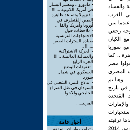
-
مادورو .. ومصير اليسار
ة والفساد
في أمريكا اللاتينية ...!!!!
لي للغرب
-
فنزويلا وتصاعد ظاهرة
اليمين المُتطرف في
تفاضة المصرية الثانية عام 2013 قامت عندما تبين
أوروبا وأمريكا والقا ...
وجه رجعي
-
ملاحظات حول
الاحتجاجات الفرنسية
ع الكيان
بقيادة السترات الصفر
....!!! ...
مع سوريا
-
الحركة الاشتراكية
رة .. كما
والعمالية العالمية ...!!!
الجزء الرابع
حولوا مصر
-
تعقيدات الوضع
عب المصري
العسكري في شمال
سوريا
يونية الثانية في 30 يونيو حزيران وأوائل يوليو تموز 2013 ..... وهنا تم
-
اندلاع التمرد الشعبي في
 في تاريخ
السودان في ظل الصراع
الخليجي والاخوا ...
المُتحدة
المزيد.....
الإمارات
ستخبارات
ها ترقيته
أخبار عامة
الى مرتبة مشير ثم تهيئته لاستلام الرئاسة والاستقالة من الجيش في مارس 2014
-
ترامب وإيران.. صفقة