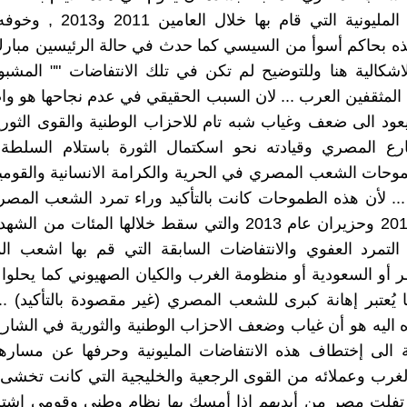
الانتفاضات المليونية التي قام بها خ
هذه بحاكم أسوأ من السيسي كما حدث في حالة الرئيسين مبا
لاشكالية هنا وللتوضيح لم تكن في تلك الانتفاضات "" المشبو
المثقفين العرب ... لان السبب الحقيقي في عدم نجاحها هو 
د الى ضعف وغياب شبه تام للاحزاب الوطنية والقوى الثورية
ارع المصري وقيادته نحو اسكتمال الثورة باستلام السلطة 
حات الشعب المصري في الحرية والكرامة الانسانية والقومية
 ... لأن هذه الطموحات كانت بالتأكيد وراء تمرد الشعب المص
في يناير 2011 وحزيران عام 2013 والتي سقط خلالها المئات من 
 التمرد العفوي والانتفاضات السابقة التي قم بها اشعب ا
ر أو السعودية أو منظومة الغرب والكيان الصهيوني كما يحلوا
ا يُعتبر إهانة كبرى للشعب المصري (غير مقصودة بالتأكيد) ..
اه اليه هو أن غياب وضعف الاحزاب الوطنية والثورية في الشا
 الى إختطاف هذه الانتفاضات المليونية وحرفها عن مسارها
لغرب وعملائه من القوى الرجعية والخليجية التي كانت تخشى
تفلت مصر من أيديهم إذا أمسك بها نظام وطني وقومي اشت