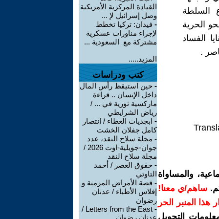
القيادة المركزية الأمريكية
ع السلطة
وصل إسرائيل لإ ...
حو الحرية
-
فيدان: تركيا تخطط
لإجراء مناورات عسكرية
يا الفساد
مشتركة مع السعودية ...
صر .
المزيد.....
كتب ودراسات
-
حين استيقظ رأس المال
داخل الإنسان .. قراءة
ماركسية ثورية في ... /
رياض الشرايطي
-
ابجديات العطاء / انتصار
Transl
كامل جفلان الخشت
-
مجلة سلاح النقد، عدد
جوان-جويلية-اوت 2026 /
مجلة سلاح النقد
-
حقوق العصر / أحمد
اعية، والمساواة
التاوتي
-
قصة الأمراض المزمنة و
م.
ساهم/ي معنا!
إفلاس الأطباء / عدنان
رضوان
رار هذا المنبر الحر
Letters from the East /
-
معلومات التحويل
عدنان رضوان