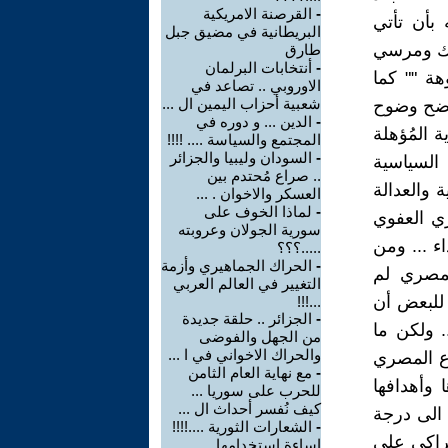
-
القرصنة الامريكية
لال العامين 2011 و2013 , وخوفه بأن تأتي
البريطانية في مضيق جبل
رك ومرسي
طارق
-
أنتخابات البرلمان
هة "" كما
الاوروبي .. تصاعد في
شعبية أحزاب اليمين ال ...
واضح وضوح
-
الدين ... و دوره في
 المُؤهلة
المجتمع والسياسة .... !!!!
-
السودان وليبيا والجزائر
السياسية
.. صراع مُحتدم بين
 والعدالة
العسكر والاخوان . ...
-
لماذا الخوف على
ري العفوي
سورية الجولان وعروبته
الشهداء ... ومن
.....؟؟؟
-
الحراك الجماهيري وأزمة
لمصري لم
التغيير في العالم العربي
 للبعض أن
...!!!
-
الجزائر .. حلقة جديدة
. ولكن ما
من الجهل والفوضى
والحراك الاخواني في ا ...
رع المصري
-
مع نهاية العام الثامن
 وأهدافها
للحرب على سوريا ...
كيف نُفسر أحداث ال ...
 الى درجة
-
الشعارات الثورية ....!!!!
راكي على
إساءة استخدامها