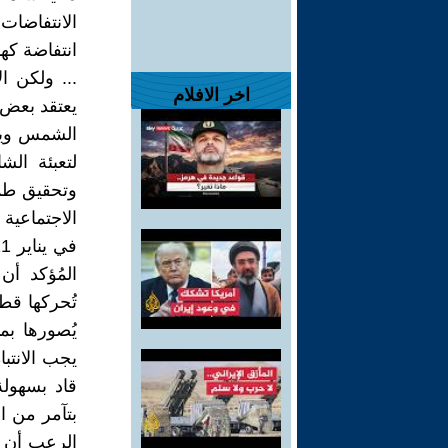
انتفاضة ك
... ولكن ا
اخر الافلام
يعتقد بعض 
الشمس ويعو
لتعبئة الش
وتحقيق طمو
الاجتماعية
المُؤكد أن
تُحركها قط
يُصورها بم
يجب الانتب
قاد بسهولة
بتآمر من ا
الرعب أن 