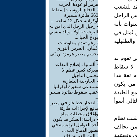
هرمز أو عودة الحرب
نقذ للشعب
-
الدفاع الروسية: إسقاط
يس الراحل
360 طائرة مسيرة
أوكرانية خلال 12 ساعة ...
نوات بأنه
-
رحيل الرجل الذي آمن بـ-
البرغوث- أولاً.. والد ميسي
 يُمثل في
يودع الحيا ...
والطفيلية
-
رغم تقدم مفاوضات
عُمان.. الحرس الثوري
يحسم مصير هرمز: لن يُف
ي تقوم به
...
-
ألمانيا ـ إصلاح التقاعد
 لا سقاط
معركة كسر عظم لا
 ثقة هذا
تحتمل التأجيل
-
الخارجية البلغارية
 من يكون
تستدعي سفيرة أوكرانيا
مع الطبقة
عقب سقوط طائرة مسير
...
تالي أسوأ
-
انفجار خط غاز في مصر
يدفع لإجراءات طارئة
وإغلاق محطات مياه
لقلب نظام
-
دراسة: السكر قد يكون
أحد العوامل الرئيسية في
من تحالف
تطور الدماغ الب ...
 وتعبئتهة
-
البث العبرية: قائد