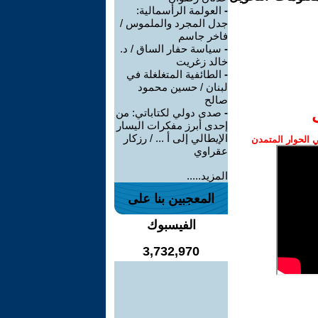
-
العولمة الرأسمالية:
جدل المجرد والملموس /
فاخر جاسم
-
سياسة حفار الساق / د.
خالد زغريت
-
الطائفية المتغلغلة في
لبنان / حسين محمود
صالح
-
صدى دولي لكتاباتي: من
إحدى أبرز مفكرات اليسار
الإيطالي إلى أ ... / رزكار
الحوار المتمدن
عقراوي
المزيد.....
المعجبين بنا على
الفيسبوك
3,732,970