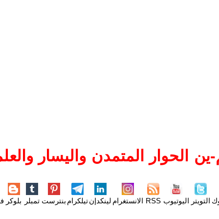
ين الحوار المتمدن واليسار والعلم
وك
التويتر
اليوتيوب
RSS
الانستغرام
لينكدإن
تيلكرام
بنترست
تمبلر
بلوكر
فل