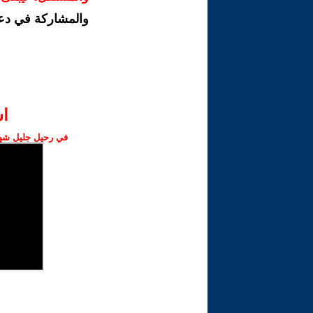
والمشاركة في دع
ا‫
في رحيل جليل شهبا