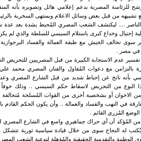
رشح للرئاسة المصرية بدعم إعلامي هائل وتصويره بأنه الم
تشبيهه من قبل بعض وسائل الاعلام وبمنتهى السخرية بالرئ
لناصر .... ليكتشف الشعب المصري المُحبط بشدة بعد عدة س
ة إحتيال وخداع كبرى باستلام السيسي للسلطة والذي لم يكن
ر سوى تحالف الجيش مع طبقة العمالة والفساد البرجوازية 
 في مصر .
ا تفسير عدم الاستجابة الكبيرة من قبل المصرييين للتحريض الت
رة بالتزامن مع دعوات المُقاول والفنان المصري محمد علي
ي بأنه ناتج عن إحباط شديد من قبل الشارع المصري وعدم
ذا النوع من التحريض لاسقاط حكم السيسي .. وذلك خوفاً
 من الاخوان أو بشخصية أخرى من القوات المُسلحة مُتحالفة 
ارقة في النهب والفساد والعمالة .. وأن يكون الحكم القادم بال
لوضع المُزري القائم .
 من المُؤكد أن أي حراك جماهيري واسع في الشارع المصري 
يُكتب له النجاح سوى من خلال قيادة سياسية ثورية تتشكل 
ى الوطنية والتقدمية الحقيقية والمُؤهلة لتوعية الشعب المصري