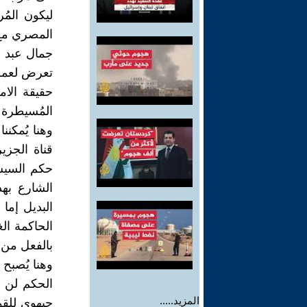
ليكون المُ
المصري مع 
جمال عبد ا
تعرض لعملي
حقيقة الام
المُسيطرة
وهنا يُمكنن
قناة الجزي
حكم السيس
الشارع به
البديل إما
الحاكمة الغ
بالفعل من ا
وهنا يُصبح
الحكم لن 
المزيد.....
جبهوي للقو