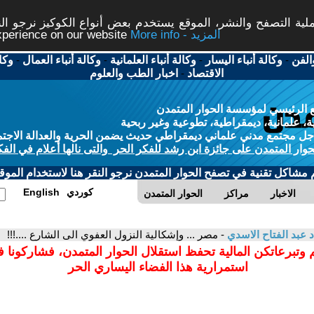
ة التصفح والنشر، الموقع يستخدم بعض أنواع الكوكيز نرجو النق
More info - المزيد
experience on our website
الفن
-
وكالة أنباء اليسار
-
وكالة أنباء العلمانية
-
وكالة أنباء العمال
-
وكا
الاقتصاد
-
اخبار الطب والعلوم
 الرئيسي لمؤسسة الحوار المتمدن
، علمانية، ديمقراطية، تطوعية وغير ربحية
ل مجتمع مدني علماني ديمقراطي حديث يضمن الحرية والعدالة الاجتم
حوار المتمدن على جائزة ابن رشد للفكر الحر والتى نالها أعلام في الفك
م مشاكل تقنية في تصفح الحوار المتمدن نرجو النقر هنا لاستخدام الموقع
كوردي
English
الاخبار
مراكز
الحوار المتمدن
د عبد الفتاح الاسدي
- مصر ... وإشكالية النزول العفوي الى الشارع ....!!!
 وتبرعاتكن المالية تحفظ استقلال الحوار المتمدن، فشاركونا 
استمرارية هذا الفضاء اليساري الحر