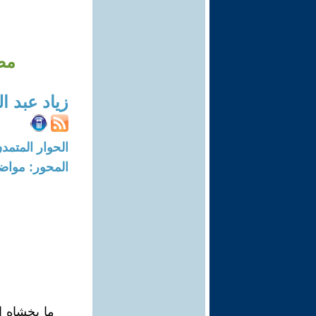
مصر
زياد عبد ا
الحوار المتمدن-العدد: 6367 - 19
المحور: مواض
ما يخشاه ا