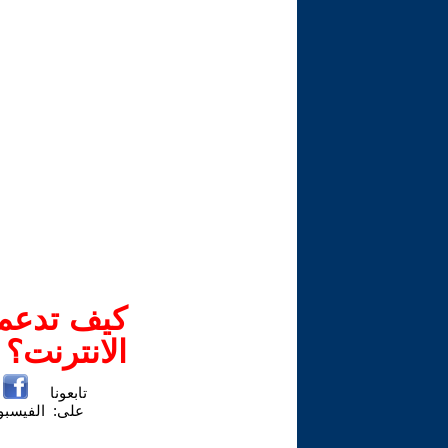
كيف تدعم-
الانترنت؟
تابعونا
على:
الفيسب