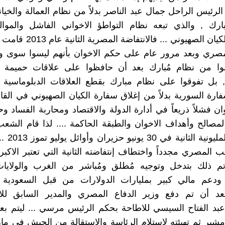
لرئيس الراحل جمال عبد الناصر بدلاً من نظام العمالة والخيان
ارك , والذي تبعه نظام التواطؤ الاخواني الفاشل والموا
والصديق للكيان الصهيوني ... فالان
صري وبعد مرور عام على حكم الاخوان بأنهم ليسوا سوى 
ا من نظام مُبارك بعد أن حافظوا على علاقات حميمة م
, بل تفوقوا على نظام مبارك بقطع العلاقات الدبلوماسية 
فارة السورية بدلاً من إغلاق سفارة الكيان الصهيوني في القاه
ن فشلاً ذريعاً في أدارة الدولة والاقتصاد ومحاربة الفساد و
ً لمصالح وأهداف الاخوان والطبقة الحاكمة .... لذا قام الش
بانتفاضته المل
 المصري مجدداً واختطاف إنتفاضته الثانية التي تعتبر الاكبر
م ذلك بتدخل وتوجيه مُطلق ومُباشر من الغرب والولايات 
ودعم مالي كبير بمليارات الدولارات من قبل السعودية و
عد أن تم دفع وزير الدفاع المصري والمدير السابق للا
بد الفتاح السيسي للاطاحة بحكم الرئيس مرسي ... ليتم بعد