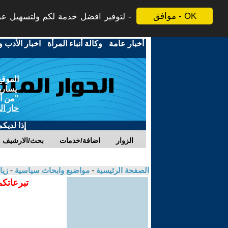
موافق - OK
لتوفير افضل خدمة لكم ولتسهيل عملي
أخبار عامة
-
وكالة أنباء المرأة
-
اخبار الأدب و
الموقع
يسارية
"من أج
حاز ال
إذا لديك
الزوار
اضافة/خدمات
بحث/الارشيف
الصفحة الرئيسية
-
مواضيع وابحاث سياسية
-
زيا
تبرعاتكم