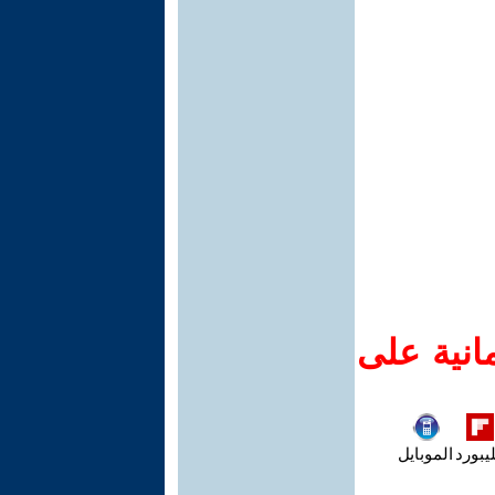
انية على
يبورد
الموبايل