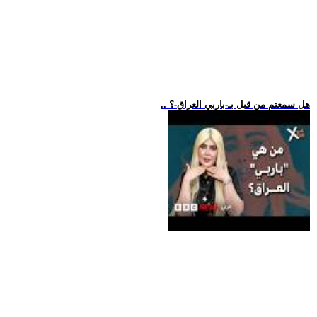
.. هل سمعتم من قبل بـ-باربي العراق-؟