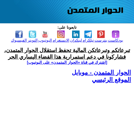
تابعونا على:
بودكاست
بنترست
تيلكرام
لينكدإن
الانستغرام
اليوتيوب
التويتر
الفيسبوك
تبرعاتكم وتبرعاتكن المالية تحفظ استقلال الحوار المتمدن،
فشاركونا في دعم استمرارية هذا الفضاء اليساري الحر
[اشترك في قناة ‫«الحوار المتمدن» على اليوتيوب]
الحوار المتمدن - موبايل
الموقع الرئيسي