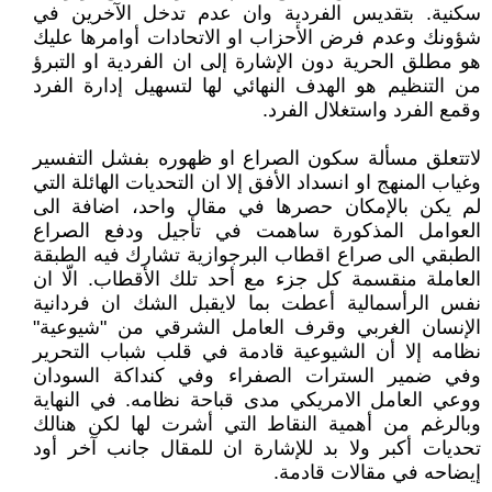
سكنية. بتقديس الفردية وان عدم تدخل الآخرين في
شؤونك وعدم فرض الأحزاب او الاتحادات أوامرها عليك
هو مطلق الحرية دون الإشارة إلى ان الفردية او التبرؤ
من التنظيم هو الهدف النهائي لها لتسهيل إدارة الفرد
وقمع الفرد واستغلال الفرد.
لاتتعلق مسألة سكون الصراع او ظهوره بفشل التفسير
وغياب المنهج او انسداد الأفق إلا ان التحديات الهائلة التي
لم يكن بالإمكان حصرها في مقال واحد، اضافة الى
العوامل المذكورة ساهمت في تأجيل ودفع الصراع
الطبقي الى صراع اقطاب البرجوازية تشارك فيه الطبقة
العاملة منقسمة كل جزء مع أحد تلك الأقطاب. الّا ان
نفس الرأسمالية أعطت بما لايقبل الشك ان فردانية
الإنسان الغربي وقرف العامل الشرقي من "شيوعية"
نظامه إلا أن الشيوعية قادمة في قلب شباب التحرير
وفي ضمير السترات الصفراء وفي كنداكة السودان
ووعي العامل الامريكي مدى قباحة نظامه. في النهاية
وبالرغم من أهمية النقاط التي أشرت لها لكن هنالك
تحديات أكبر ولا بد للإشارة ان للمقال جانب آخر أود
إيضاحه في مقالات قادمة.