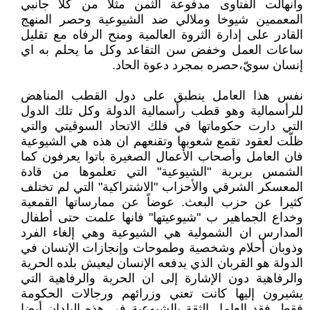
وانهالت الفتاوى مدفوعة الثمن مثلا من كلا جانبي
المعممين شيوخا وملالي ضد الشيوعية وحصر المنهج
القادر على إدارة الثروة العالمية ومنح الرفاه مع تقليل
ساعات العمل وخفض سن التقاعد وكل ما يحلم به اي
إنسان سويّ،حصره بمجرد دعوة الحاد.
نفس هذا العامل ينطبق على دول القطب المناهض
للرأسمالية وهو قطب رأسمالية الدولة وكل تلك الدول
التي دارت حكوماتها في فلك الاتحاد السوڤيتي والتي
ظلّت لعقود تقمع شعوبها وتقنعهم ان هذه هي الشيوعية
فان العامل وأصحاب الأعمال الصغيرة باتوا يعرفون كما
الشمس بربرية "الشيوعية" التي تعلموها من قادة
المعسكر الشرقي والأحزاب "الاشتراكية" التي لم تختلف
كثيرا عن حزب البعث. عوضاً عن ممارساتها القمعية
وخداع الجماهير ب "شيوعيتها" فانها علمت حتى أطفال
المدارس ان الشمولية هي الشيوعية وهي إلغاء الفرد
وذوبان أحلام وشخصية وطموحات وإنجازات الإنسان في
الدولة هو القربان الذي يدفعه الإنسان ليعيش بلده الحرية
والرفاهية دون الإشارة إلى ان الحرية والرفاهية التي
يشيرون إليها كانت تعني وزرائهم ورجالات الحكومة
فقط. فقد العامل الثقة بالشيوعية في هذه البلدان أيضا