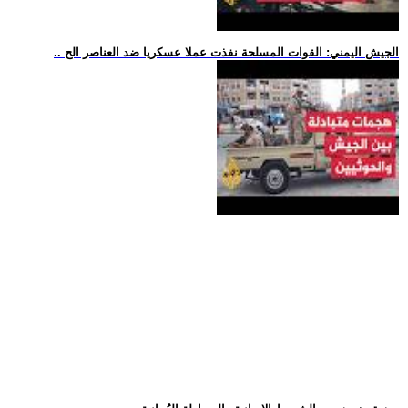
.. الجيش اليمني: القوات المسلحة نفذت عملا عسكريا ضد العناصر الح