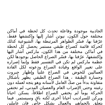
الجاذبية موجودة وفاعلة تحدث كل لحظة في أماكن
مختلفة حول الكون، نيوتن أشار إليها وإكتشفها فقط،
عرّفنا بها، فسّر الظواهر المرتبطة بها، الشيوعية كذلك
كحركة قائمة كصراع طبقي مستمر يحصل كل لحظة
في أماكن مختلفة من هذا الكون، ماركس أشار اليها
وإكتشفها، عرّفنا بها، فسّر الصراع الحاصل بوجودها لكن
عظمة ماركس لم تكن في التفسير فقط وإنما إصراره
على تغيير الواقع وقيادة الصراع ودعوته لكل القادة
العماليين للخوض في الصراع علنياً وإظهار جبروت
وجسارة الطبقة ، هذا الصراع الطبقي يظهر بأشكال
متفاوتة بدءاً من صكّ العامل لأسنانه وهو يتجه لعمله دون
رغبته وحتى الإضراب العام والعصيان المدني، لم تختفي
الحركة يوماً لم يختفي الصراع اطلاقاً، يسكن احياناً
ويركن للسراديب أحيانا أخرى لكنه باقٍ وسيستمر. فيما
يتعلق بالجماهير والعمال بشكل خاص فان عاملين