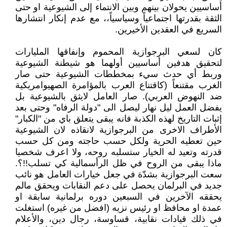
أساسيين يحولان بينهم وبين الانتماء إلى الشيوعية او حتى
الثقة بقدرتها اجتماعياً وسياسياً،، مع عدم إنكار انتشارها
السريع في العقدين الأخيرين.
كان لسعي البرجوازية المحموم وإنفاقها المليارات
لتحقيق هدفين أساسيين أولهما هو شيطنة الشيوعية
وربط أي حدث سيء بمخططات الشيوعية حتى صار
الغرب مقتنعاً (كاقتناع العرب بالمؤامرة الصهيوامريكية
ضد النهوض العربي). صار العامل لايثق بالشيوعية بل
يفضل العمل ليل نهار ليصل الى "دولة الرفاه" وحتى بعد
إثبات التاريخ لهذه الكذبة فانه يبقى يتعلق باي من "الكبار"
الأطراف الاخرى من البرجوازية لانقاذه لان الشيوعية
حين تعطيه الحرية ولكل حسب حاجته ومن كل حسب
قدرته وتعيد له الخيار ستسلبه روحه، ولا اعرف شخصيا
ماذا يبقى من الروح في ظل الرأسمالية كي تسلب!!؟.
سعت البرجوازية بشدّة في جعل خيارات العامل هو نائب
جديد في البرلمان يحصل على دعم النقابات ويحقق مالم
يحققه الآخرين في السبعين دوره برلمانية سابقة او
عمدة او محافظ او رئيس نزيه (افضل من غيره) استغلت
في ذلك قيادات نقابية، قساوسة، رجال دين، والأعلام