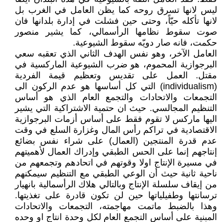
ليس لانها تسرق روحه كما يظن العامل في الغرب بل
لانها تأكله حيّاً، وحتى حين فشلت في إدارة بلدانها فان
صوت سقوط نظامها الرأسمالي، كما يشير منصور
حكمت، فانه صار دويّه سقوط الشيوعية.
العامل الآخر، وهو نفس الهدف الثاني الذي تعقبه سعي
البرجوازية المحموم، هو ضرب الشيوعية الماركسية في
مقتل. العمل على تقديس وتعظيم قيمة الفردية
(individualism) التي كل أساسها هو عدم الركون الى
التجمعات والاتحادات والتجمع العام الذي هو أساس
التنظيم المجالسي. حيث ان حتمية الاشتراكية التي يشير
اليها ماركس لا تقوم فقط على أساس أزمات البرجوازية
الاقتصادية في تراكم رأس المال وغزارة السلع في وقت
عدم قدرة المنتجين (العمال) على شراء نفس بضائع
إنتاجهم إنما على الحس الطبقي وإدراك العمال لأهميتهم
في مسيرة الإنتاج اولا وقوتهم في اتحادهم وتجمعهم من
ناحية ثانية حيث أن الوعي الطبقي مع التنظيم سيمكنهم
من إيقاف سلسلة الإنتاج وبالتالي هلاك الرأسمالية بانهيار
ترسانتها وطفيلياتها حين لن تكون قادرة على تغذيتها.
وهذا بالضبط ماتمت مهاجمته، التجمعات والاتحادات
المبنية على أساس التجمع العام لكل وحدة انتاج او وحده