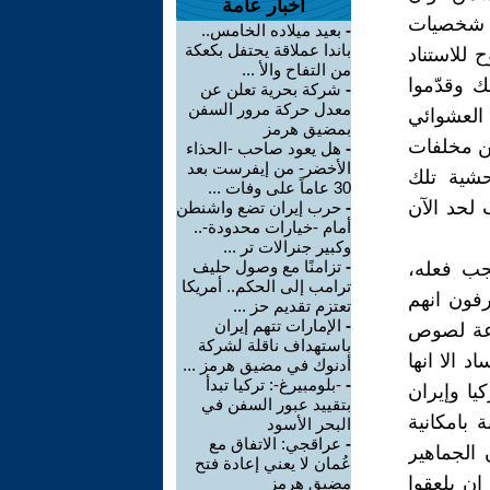
أخبار عامة
) شخصيات
-
بعيد ميلاده الخامس..
باندا عملاقة يحتفل بكعكة
 للاستناد
من التفاح والأ ...
ك وقدّموا
-
شركة بحرية تعلن عن
معدل حركة مرور السفن
العشوائي
بمضيق هرمز
ن مخلفات
-
هل يعود صاحب -الحذاء
الأخضر- من إيفرست بعد
حشية تلك
30 عاماً على وفات ...
 لحد الآن
-
حرب إيران تضع واشنطن
أمام -خيارات محدودة-..
وكبير جنرالات تر ...
-
تزامنًا مع وصول حليف
يجب فعله،
ترامب إلى الحكم.. أمريكا
رفون انهم
تعتزم تقديم حز ...
-
الإمارات تتهم إيران
وعة لصوص
باستهداف ناقلة لشركة
 الا انها
أدنوك في مضيق هرمز ...
-
-بلومبيرغ-: تركيا تبدأ
يا وإيران
بتقييد عبور السفن في
 بامكانية
البحر الأسود
-
عراقجي: الاتفاق مع
 الجماهير
عُمان لا يعني إعادة فتح
ان يلعقوا
مضيق هرمز