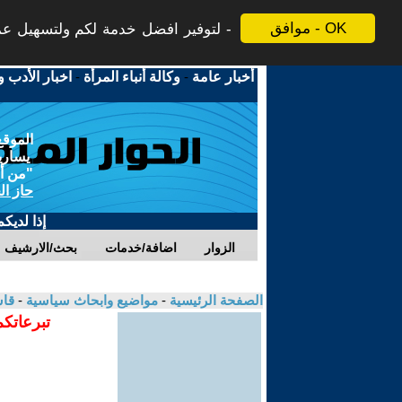
موافق - OK
لتوفير افضل خدمة لكم ولتسهيل عملي
أخبار عامة
-
وكالة أنباء المرأة
-
اخبار الأدب و
الموقع
يسارية
"من أج
حاز ال
إذا لديك
الزوار
اضافة/خدمات
بحث/الارشيف
الصفحة الرئيسية
-
مواضيع وابحاث سياسية
-
قا
تبرعاتكم