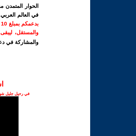
الحوار المتمدن م
في العالم العربي
ب
والمستقل، ليبقى ص
والمشاركة في دع
ا‫
في رحيل جليل شهبا