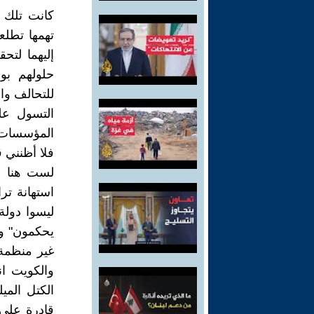
كانت تلك 
تهمها تطلع
إليهما لتح
حلولهم بو
للتحالف وا
التسول عل
المؤسسات ت
فلا أظنني ق
لست هنا لل
استهانة تر
ليسوا دول
يحكمون" وك
غير منظمة 
والكويت ان
الكتل المي
قادرة على 