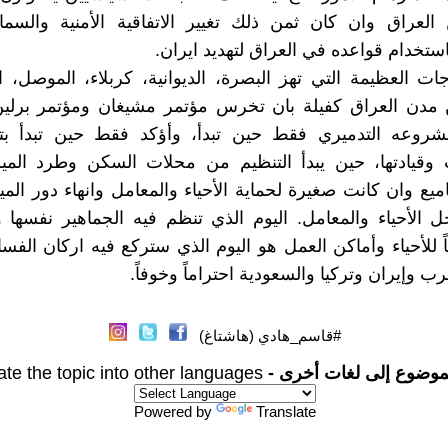
العراق وان كان ثمن ذلك تغيير الاتفاقية الأمنية والسم
استخدام قواعده في العراق لتهديد ايران.
جات العظيمة التي تهز البصرة، الديوانية، كربلاء، الموصل، ال
 مدن العراق كفيلة بان تخرس مؤتمر مشيغان ومؤتمر برل
روعه التدميري فقط حين تبدأ، وأؤكد فقط حين تبدأ بت
 وقيادتها، حين يبدأ التنظيم من محلات السكن وطرد الميل
ميع وان كانت صغيرة لحماية الأحياء والمعامل وانهاء دور المي
 الأحياء والمعامل. اليوم الذي تنظم فيه الجماهير نفسها
اً للأحياء وأماكن العمل هو اليوم الذي ستركع فيه اركان الف
رب وإيران وتركيا والسعودية احتراماً وخوفاً.
#قاسم_هادي (هاشتاغ)
موضوع إلى لغات أخرى -
ate the topic into other languages
Powered by
Translate