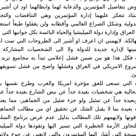
ض بتفاصيل المؤتمرين والدعاية لهما وابطالهما اود ان أشي
ناد تتعكز عليهما إدارة المؤتمرين وهي التناقضات والتج
دولية وشكل الصراع العالمي وأقطابه ولن يغفلوا طبعاً استغ
لعراق وإدارة دولة الميليشيا والحياة البائسة بكل جوانبها التي أ
تهالكة. لايهمني ان اعرف او أشير الى الطروحات التي تمت او 
مينها لإدارة جديدة للدولة ولا الى الشخصيات المشاركة 
 فكل هذا هو من ضمن فشل إعلامي تبدأ به مجاميع تريد
روع الامريكي في العراق وفشلها واضح من فشل تسويقها 
.
التي تسعى للعق مؤخرة امريكا والغرب وطرح نفسها بد
الحالية هي شخصيات بعيدة جداً عن نبض الشارع بعيدة جداً 
بعيدة جداً عن تمثيل ولو جزء ضئيل من الجماهير، مما يعن
بعيدة بما لا يقبل الشك عن تحقيق اي من مطالب الجماهي
رفونها ولايهمهم تلك المطالب بدليل عدم عرض برنامج السلط
تجاوز الأزمة الخطيرة التي تسير اليها وتقودها دولة الميليش
سيحة التي أشار اليها المؤتمرون والتي لاتغني عن جوع ولا