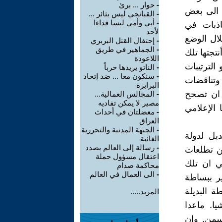
-
حوار ... برئ
ر الى بعض
-
القبانجي ليس بثائر ...
-
أبي وأمي ليسا فداءا
اذبات في
لأحد
لال الوضع
-
إحتفال القتل البربري
-
الجماهير في طريق
نتجتها تلك
اللاعودة
الترتيبات
-
الناتو يريدها حرباً
-
سنكون معا ... ضد إتحاد
وتناقضات
البرابرة
 ان تصحح
-
المجالس العمالية...
مصير لا يمكن تفاديه
الإعلامي
-
معضلتان في أحداث
العراق
-
الجبهة المدنية والتحررية
يل لدولة
الغائبة
-
رسالة إلى العالم بصدد
عن تطلعات
اعتقال مسؤول حملة
ي ان تلك
محاكمة صدام
-
الى العمال في العالم
ر ببساطة
ة البديلة
المزيد.....
يا. ماعدا
تسمن. وان