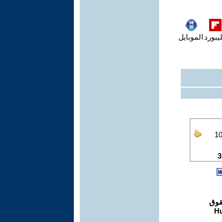
يبورد
الموبايل