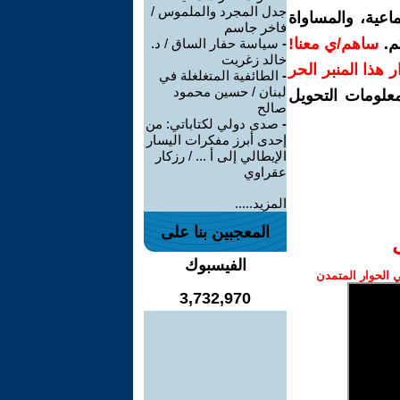
جدل المجرد والملموس /
اعية، والمساواة
فاخر جاسم
م.
ساهم/ي معنا!
-
سياسة حفار الساق / د.
خالد زغريت
رار هذا المنبر الحر
-
الطائفية المتغلغلة في
لبنان / حسين محمود
معلومات التحويل
صالح
-
صدى دولي لكتاباتي: من
إحدى أبرز مفكرات اليسار
الإيطالي إلى أ ... / رزكار
عقراوي
المزيد.....
المعجبين بنا على
الفيسبوك
الحوار المتمدن
3,732,970