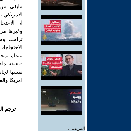
مابقي من 
الامريكي ب
ان الاحتجا
وغيرها من
ترامب ومش
الاحتجاجات
تنتظم بمجا
ضعيفة داخل
نفسها لجان
امريكا والغ
ترجم ال
المزيد.....