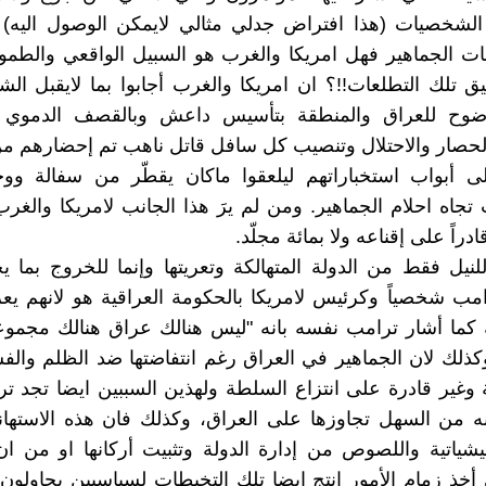
الشخصيات (هذا افتراض جدلي مثالي لايمكن الوصول اليه
ات الجماهير فهل امريكا والغرب هو السبيل الواقعي والطموح
قيق تلك التطلعات!!؟ ان امريكا والغرب أجابوا بما لايقبل الش
ضوح للعراق والمنطقة بتأسيس داعش وبالقصف الدموي 
لحصار والاحتلال وتنصيب كل سافل قاتل ناهب تم إحضارهم م
ى أبواب استخباراتهم ليلعقوا ماكان يقطّر من سفالة وو
جاه احلام الجماهير. ومن لم يرَ هذا الجانب لامريكا والغرب
ادراً على إقناعه ولا بمائة مجلّد.
نيل فقط من الدولة المتهالكة وتعريتها وإنما للخروج بما 
امب شخصياً وكرئيس لامريكا بالحكومة العراقية هو لانهم يع
ة كما أشار ترامب نفسه بانه "ليس هنالك عراق هنالك مجم
ذلك لان الجماهير في العراق رغم انتفاضتها ضد الظلم والفساد
وغير قادرة على انتزاع السلطة ولهذين السببين ايضا تجد ترك
ه من السهل تجاوزها على العراق، وكذلك فان هذه الاستهانة
ليشياتية واللصوص من إدارة الدولة وتثبيت أركانها او من ان
أخذ زمام الأمور انتج ايضا تلك التخبطات لسياسيين يحاولون 