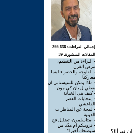
إجمالي القراءات: 255,636
المقالات المنشورة: 39
-
البراءة من التنظيم،
مرض القرن
-
الفلوجة والخضراء ليسا
معاركنا
-
ماذا يمكن للسيستاني ان
يعطي ل بان كي مون
-
كيف هي الخيانة
-
إنتخابات العصر
الداعشي
-
لمحة عن المناظرات
الدينية
-
-متاسلمون- تضليل فج
-
قزوينكم ام مدّنا من
سيضحك أخيرا؟
ن نقرأ!!؟