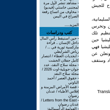
-
مشاهد تنشر لأول مرة
اح للجيش
لمجتبى خامنئي (فيديو)
-
مخاوف من اتساع رقعة
الصراع في اليمن
سليمانية،
المزيد.....
ين وتخرس
كتب ودراسات
نظيم تلك
-
حين استيقظ رأس المال
يشيا حين
داخل الإنسان .. قراءة
ليشيا فهي
ماركسية ثورية في ... /
رياض الشرايطي
 وتعلن عن
-
ابجديات العطاء / انتصار
ساد وستقف
كامل جفلان الخشت
-
مجلة سلاح النقد، عدد
جوان-جويلية-اوت 2026 /
مجلة سلاح النقد
-
حقوق العصر / أحمد
التاوتي
-
قصة الأمراض المزمنة و
Transl
إفلاس الأطباء / عدنان
رضوان
Letters from the East /
-
عدنان رضوان
-
العولمة الرأسمالية: