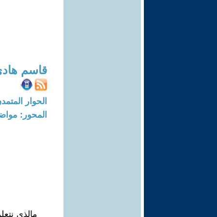
قاسم هاد
الحوار المتمدن-العدد: 6117 - 19
المحور: مواض
مالذي نتعل