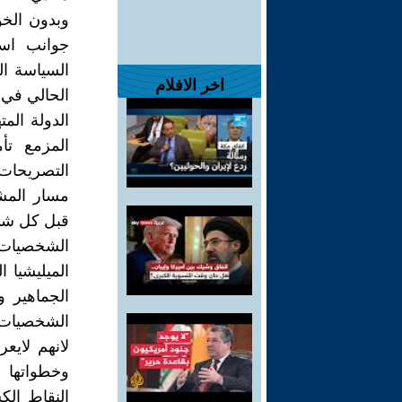
وبدون الخو
جوانب است
السياسة ال
اخر الافلام
الحالي في ا
الدولة الم
المزمع تأ
التصريحات
مسار المش
قبل كل شئ
الشخصيات 
الميليشيا 
الجماهير و
الشخصيات 
لانهم لايع
وخطواتها ل
النقاط الك