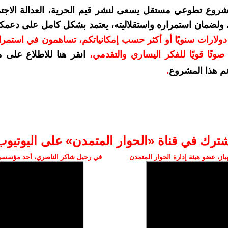
شروع تطوعي مستقل يسعى لنشر قيم الحرية، العدالة الاجتم
. ولضمان استمراره واستقلاليته، يعتمد بشكل كامل على دعمك
دعمكم بمبلغ 10 دولارات سنويًا أو أكثر حسب إمكانياتكم، تساهمون في استم
وتًا قويًا للفكر اليساري والتقدمي
،
انقر هنا للاطلاع على 
م هذا المشروع
.
شترك في قناة «الحوار المتمدن» على اليوتيوب
ز، عضو هيئة إدارة الحوار المتمدن
في رحيل شاكر الناصري، أحد مؤسسي 