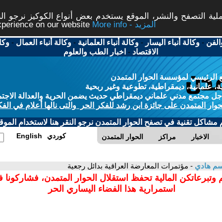
ة التصفح والنشر، الموقع يستخدم بعض أنواع الكوكيز نرجو النق
More info - المزيد
experience on our website
الفن
-
وكالة أنباء اليسار
-
وكالة أنباء العلمانية
-
وكالة أنباء العمال
-
وكا
الاقتصاد
-
اخبار الطب والعلوم
 الرئيسي لمؤسسة الحوار المتمدن
، علمانية، ديمقراطية، تطوعية وغير ربحية
ل مجتمع مدني علماني ديمقراطي حديث يضمن الحرية والعدالة الاجتم
حوار المتمدن على جائزة ابن رشد للفكر الحر والتى نالها أعلام في الفك
م مشاكل تقنية في تصفح الحوار المتمدن نرجو النقر هنا لاستخدام الموقع
كوردي
English
الاخبار
مراكز
الحوار المتمدن
سم هادي
- مؤتمرات المعارضة العراقية بدائل رجعية
 وتبرعاتكن المالية تحفظ استقلال الحوار المتمدن، فشاركونا 
استمرارية هذا الفضاء اليساري الحر