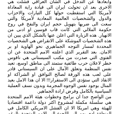
وابعادها عن التدخل في الشأن العراقي فشلت هي
الاخرى بعد ان تحولت ايران الى قيادة راية المعاداة
لأمريكا التي استقطبت حولها كل التيارات والاحزاب
والدول والشخصيات العالمية المعادية لأمريكا والتي
سعت الى ضربها بتهويل حجم ايران والنفخ في روح
حكومة الملالي التي كانت قاب قوسين او ادنى من
الانهيار. هذه الزيارة التي اعلن عنها بالشكل الذي يبين ان
هذه الشخصيات الموشكة على الانقراض هي الشخصيات
المحددة لمسار التوجه الجماهيري نحو الهاوية او بر
الامان. بعد التقرير الذي اعلنته الامم المتحدة عن ان
الفتوى التي صدرت من مكتب السيستاني هي ناقوس
خطر لاعلان حرب طائفية ستمتد الى مناطق اوسع، تعيد
نفس المنظمة وتعلق الآمال على ان السيستاني قادر
على لعب هذه الورقة لصالح التوافق او الشراكة او
الانقاذ التي ستؤدي الى الاستقرار!!! الا ان هذا الامل بعيد
المنال بوجود نفس الوجوه المجرمة وبدون نسف العملية
السياسية بالكامل وفرض ارادة الجماهير.
من الواضح جدا ان برامج وخطوات هيئة الامم المتحدة
هي سلسلة مكملة لمشروع اكثر دولة داعمة اقتصاديا
للهيئة وهي امريكا الا ان الفشل الامريكي الكامل في
المنطقة ادى بهم الى اللجوء الى الامم المتحدة بالرغم