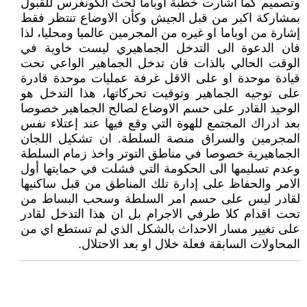
وتصميم كما اشارت خطبة اوباما لحث الكونغرس للقبول
بمشاركة اكبر من قبل الجيش وكأن الاوضاع تنتظر فقط
إشارة من اوباما او غيره من المجرمين عالميا ومحليا، لذا
فان الدعوة الى التدخل الجماهيري ليست خاوية في
الوقت الحالي بالذات فان تدخل الجماهير الواعي تحت
قيادة موحدة او على الاقل غرفة عمليات موحدة قادرة
على توجيه الجماهير وتوقيت تحركاتها، هذا التدخل هو
الوحيد القادر على حسم الاوضاع لصالح الجماهير خصوصا
بعد ادراك المجتمع للهوة التي وقع فيها عند إعتلاء نفس
المجرمين والسراق منصة السلطة. ان تشكيل اللجان
الجماهيرية خصوصا في مناطق التوتر واخذ زمام السلطة
وعدم تسليمها الى الحكومة التي فشلت في حمايتها أول
الامر والحفاظ على إدارة تلك المناطق من قبل ساكنيها
لقادر ليس على حسم امر السلطة وسحب البساط من
تحت اقدام كلا طرفي الاجرام بل ان هذا التدخل لقادر
على تغيير مسار الاحداث بالشكل الذي لم تستطع اي من
المحاولات السابقة فعلة خلال او بعد الاحتلال.