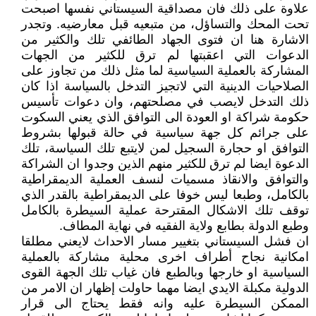
علاوة على ذلك فان مصداقية السيستاني نفسها اصبحت
تحت المحك والتساؤل، من متبعيه قبل معارضيه. وتجدر
الاشارة هنا ان فتوى الجهاد الطائفي تلك والكثير من
الدعوات التي اعقبتها لم ترق للكثير من الجهات
المشاركة بالعملية السياسية لما مثل ذلك من تجاوز على
الصلاحيات الدينية التي لاتجيز التدخل بالسياسة اذا كان
ذلك التدخل لايصب في مصلحتهم، وان دعوات تأسيس
حكومة شراكة او العودة الى التوافق الذي يعني السكوت
على جرائم كل جهة سياسية في حالة قبولها بشروط
التوافق او حجارة السجيل لمن لايتبع تلك السياسة، تلك
الدعوة ايضا لم ترق للكثير منهم الذين وجدوا ان الشراكة
والتوافق والانقاذ مسميات لنسف العملية الديمقراطية
بالكامل، وطبعا ليس خوفا على الديمقراطية بالقدر الذي
توقف تلك الاشكال المقترحة عملية السيطرة بالكامل
وطبع الدولة بطابع ولاية الفقيه في نهاية المطاف.
ان فشل السيستاني بتغيير مسار الاحداث لايعني مطلقا
امكانية نجاح أطراف اخرى محلية مشاركة بالعملية
السياسية او خارجها وبالطبع فان غياب تلك الجهة القوى
الدولية مكبلة الايدي ايضا مهما حاولت إظهار ان الامر من
الممكن السيطرة عليه وانه فقط يحتاج الى قرار