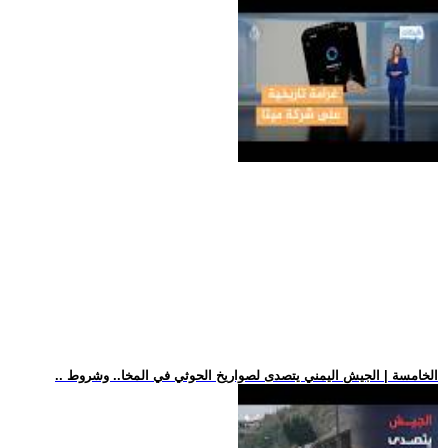
.. الخامسة | الجيش اليمني يتصدى لصواريخ الحوثي في المخا.. وشروط