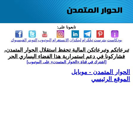
تابعونا على:
بودكاست
بنترست
تيلكرام
لينكدإن
الانستغرام
اليوتيوب
التويتر
الفيسبوك
تبرعاتكم وتبرعاتكن المالية تحفظ استقلال الحوار المتمدن،
فشاركونا في دعم استمرارية هذا الفضاء اليساري الحر
[اشترك في قناة ‫«الحوار المتمدن» على اليوتيوب]
الحوار المتمدن - موبايل
الموقع الرئيسي