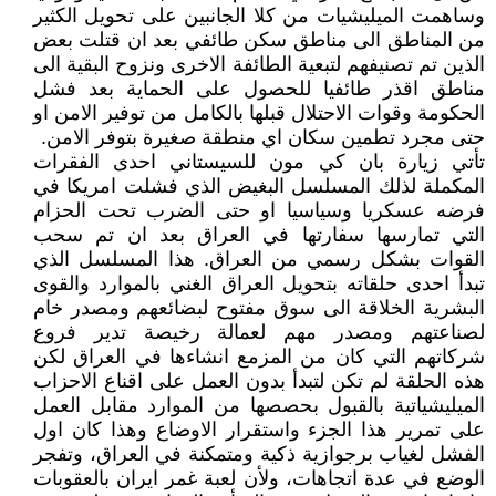
وساهمت الميليشيات من كلا الجانبين على تحويل الكثير
من المناطق الى مناطق سكن طائفي بعد ان قتلت بعض
الذين تم تصنيفهم لتبعية الطائفة الاخرى ونزوح البقية الى
مناطق اقذر طائفيا للحصول على الحماية بعد فشل
الحكومة وقوات الاحتلال قبلها بالكامل من توفير الامن او
حتى مجرد تطمين سكان اي منطقة صغيرة بتوفر الامن.
تأتي زيارة بان كي مون للسيستاني احدى الفقرات
المكملة لذلك المسلسل البغيض الذي فشلت امريكا في
فرضه عسكريا وسياسيا او حتى الضرب تحت الحزام
التي تمارسها سفارتها في العراق بعد ان تم سحب
القوات بشكل رسمي من العراق. هذا المسلسل الذي
تبدأ احدى حلقاته بتحويل العراق الغني بالموارد والقوى
البشرية الخلاقة الى سوق مفتوح لبضائعهم ومصدر خام
لصناعتهم ومصدر مهم لعمالة رخيصة تدير فروع
شركاتهم التي كان من المزمع انشاءها في العراق لكن
هذه الحلقة لم تكن لتبدأ بدون العمل على اقناع الاحزاب
الميليشياتية بالقبول بحصصها من الموارد مقابل العمل
على تمرير هذا الجزء واستقرار الاوضاع وهذا كان اول
الفشل لغياب برجوازية ذكية ومتمكنة في العراق، وتفجر
الوضع في عدة اتجاهات، ولأن لعبة غمر ايران بالعقوبات