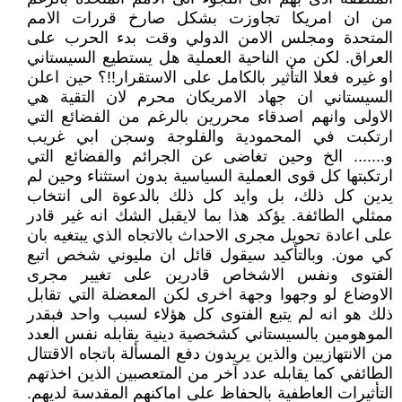
من ان امريكا تجاوزت بشكل صارخ قررات الامم
المتحدة ومجلس الامن الدولي وقت بدء الحرب على
العراق. لكن من الناحية العملية هل يستطيع السيستاني
او غيره فعلا التأثير بالكامل على الاستقرار!!؟ حين اعلن
السيستاني ان جهاد الامريكان محرم لان التقية هي
الاولى وانهم اصدقاء محررين بالرغم من الفضائع التي
ارتكبت في المحمودية والفلوجة وسجن ابي غريب
و....... الخ وحين تغاضى عن الجرائم والفضائع التي
ارتكبتها كل قوى العملية السياسية بدون استثناء وحين لم
يدين كل ذلك، بل وايد كل ذلك بالدعوة الى انتخاب
ممثلي الطائفة. يؤكد هذا بما لايقبل الشك انه غير قادر
على اعادة تحويل مجرى الاحداث بالاتجاه الذي يبتغيه بان
كي مون. وبالتأكيد سيقول قائل ان مليوني شخص اتبع
الفتوى ونفس الاشخاص قادرين على تغيير مجرى
الاوضاع لو وجهوا وجهة اخرى لكن المعضلة التي تقابل
ذلك هو انه لم يتبع الفتوى كل هؤلاء لسبب واحد فبقدر
الموهومين بالسيستاني كشخصية دينية يقابله نفس العدد
من الانتهازيين والذين يريدون دفع المسألة باتجاه الاقتتال
الطائفي كما يقابله عدد آخر من المتعصبين الذين اخذتهم
التأثيرات العاطفية بالحفاظ على اماكنهم المقدسة لديهم.