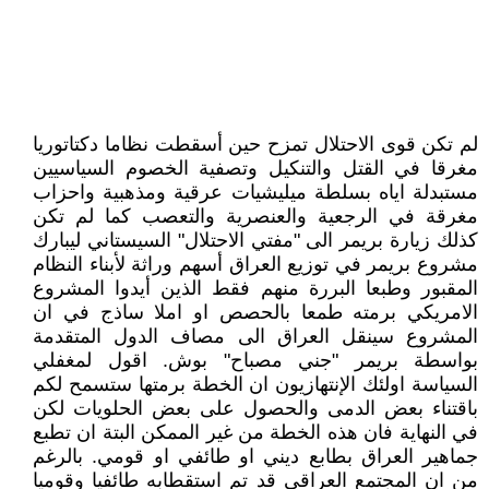
لم تكن قوى الاحتلال تمزح حين أسقطت نظاما دكتاتوريا
مغرقا في القتل والتنكيل وتصفية الخصوم السياسيين
مستبدلة اياه بسلطة ميليشيات عرقية ومذهبية واحزاب
مغرقة في الرجعية والعنصرية والتعصب كما لم تكن
كذلك زيارة بريمر الى "مفتي الاحتلال" السيستاني ليبارك
مشروع بريمر في توزيع العراق أسهم وراثة لأبناء النظام
المقبور وطبعا البررة منهم فقط الذين أيدوا المشروع
الامريكي برمته طمعا بالحصص او املا ساذج في ان
المشروع سينقل العراق الى مصاف الدول المتقدمة
بواسطة بريمر "جني مصباح" بوش. اقول لمغفلي
السياسة اولئك الإنتهازيون ان الخطة برمتها ستسمح لكم
باقتناء بعض الدمى والحصول على بعض الحلويات لكن
في النهاية فان هذه الخطة من غير الممكن البتة ان تطبع
جماهير العراق بطابع ديني او طائفي او قومي. بالرغم
من ان المجتمع العراقي قد تم استقطابه طائفيا وقوميا