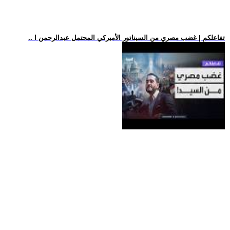
.. تفاعلكم | غضب مصري من السيناتور الأميركي المحتمل عبدالرحمن ا