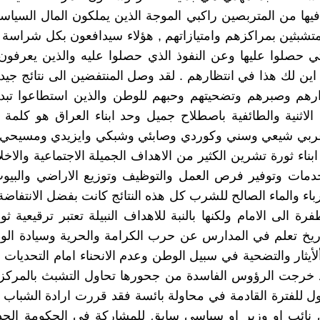
فيها من المتربصين راكبي الموجة الذين يملكون المال السيا
متشبثين بمراكزهم وامتيازاتهم , هؤلاء سيدافعون بكل شراسة
 حصلوا عليها وعن النفوذ الذي حصلوا عليه والذين يعرفون
اين لك هذا في انتظارهم . لقد وصل المنتفضين الى نتائج جيدة
ارهم وصبرهم وتضحيتهم وحبهم للوطن والذين استطاعوا تبدي
لاثنية والطائفية باصطلاح جميل وحد ابناء العراق هو كلمة 
ربي شيعي وسني وكوردي وصابئي وشبكي وايزيدي ومسيحي 
بناء ثورة تشرين الكثير من الاهداف الجميلة الاجتماعية والاخل
دمات وتوفير فرص العمل والتوظيف وتوزيع الاراضي والبيوت
اء والماء الصالح للشرب كل هذه النتائج كانت بفضل الانتفاضة 
ة الى الامام ولكنها بالنبة للاهداف النبيلة تعتبر ترقيعية ث
ريخ تعلم في المدارس عن حرب الكرامة والحرية وسيادة الوط
لأيثار والتضحية في سبيل الوطن وعدم الانحناء امام التحديات 
د خرجت الرؤوس الفاسدة من جحورها تحاول التشبث بالمركز 
ول للفترة القادمة في محاولة بائسة فقد قررت ارادة الشبا
ي نائب او وزير او سياسي سابق للمشاركة في الحكومة الجد