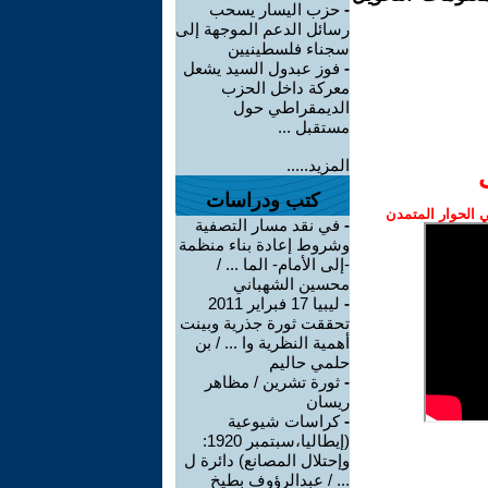
-
حزب اليسار يسحب
رسائل الدعم الموجهة إلى
سجناء فلسطينيين
-
فوز عبدول السيد يشعل
معركة داخل الحزب
الديمقراطي حول
مستقبل ...
المزيد.....
كتب ودراسات
الحوار المتمدن
-
في نقد مسار التصفية
وشروط إعادة بناء منظمة
-إلى الأمام- الما ... /
محسين الشهباني
-
ليبيا 17 فبراير 2011
تحققت ثورة جذرية وبينت
أهمية النظرية وا ... / بن
حلمي حاليم
-
ثورة تشرين / مظاهر
ريسان
-
كراسات شيوعية
(إيطاليا،سبتمبر 1920:
وإحتلال المصانع) دائرة ل
... / عبدالرؤوف بطيخ