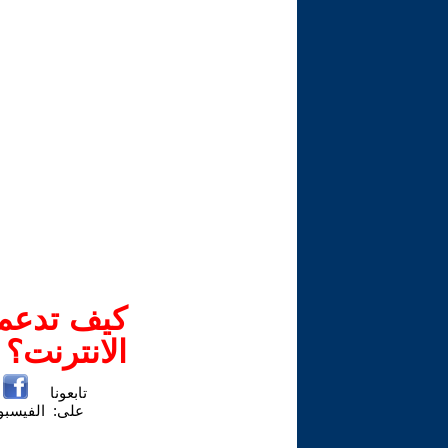
كيف تدعم-
الانترنت؟
تابعونا
على:
الفيسب