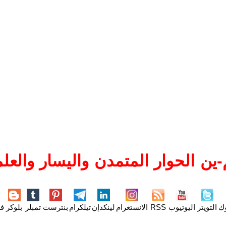
ين الحوار المتمدن واليسار والعلم
وك
التويتر
اليوتيوب
RSS
الانستغرام
لينكدإن
تيلكرام
بنترست
تمبلر
بلوكر
فل