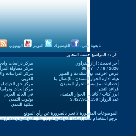
تابعونا على:
الفيسبوك
التويتر
اليوتيوب
أخر تحديث: اراز عقراوي
مركز دراسات وابحا
2026 / 8 / 7 - 06:07
مركز مساواة المرأ
عرض اخرعدد مع المقدمة و الصور
مركز الدراسات والاب
هيئة ادارة الحوار المتمدن - للإتصال بنا
العربي
إحصائيات مؤسسة الحوار المتمدن
مركز حق الحياة لمن
قواعد النشر
مركزابحاث ودراسات 
ابرز كتاب / كاتبات الحوار المتمدن
في العالم العربي
عدد الزوار: 3,427,910,156
يوتيوب التمدن
مكتبة التمدن
الموضوعات المنشورة لا تعبر بالضرورة عن رأي الموقع
نرجو استخدام نظام إضافة المواضيع في إرسال المواضيع وعدم إرساله