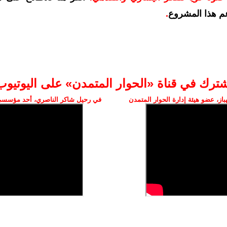
م هذا المشروع
.
شترك في قناة «الحوار المتمدن» على اليوتيوب
ز، عضو هيئة إدارة الحوار المتمدن
في رحيل شاكر الناصري، أحد مؤسسي 