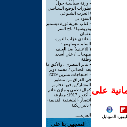
-
ورقة سياسية حول
تطورات الوضع السياسي
/ الحزب الشيوعي
السوداني
-
كتاب تجربة ثورة ديسمبر
ودروسها / تاج السر
عثمان
-
غاندي عرّاب الثورة
السلمية وملهمها:
(اللاعنف) ضد العنف
منهجا ... / علي أسعد
وطفة
-
يناير المصري.. والأفق ما
بعد الحداثي / محمد دوير
-
احتجاجات تشرين 2019
في العراق من منظور
المشاركين فيها / فارس
انية على
كمال نظمي و مازن حاتم
-
أكتوبر 1917: مفارقة
انتصار -البلشفية القديمة-
/ دلير زنكنة
المزيد.....
يبورد
الموبايل
المعجبين بنا على