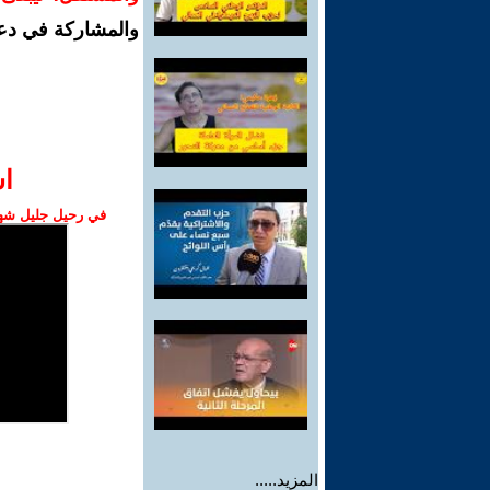
والمشاركة في دع
ا‫
في رحيل جليل شهبا
المزيد.....