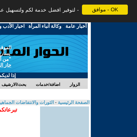
موافق - OK
لتوفير افضل خدمة لكم ولتسهيل عملي
أخبار عامة
-
وكالة أنباء المرأة
-
اخبار الأدب و
الموقع
يسارية
"من أج
حاز ال
إذا لديك
الزوار
اضافة/خدمات
بحث/الارشيف
الصفحة الرئيسية
-
الثورات والانتفاضات الجماهي
تبرعاتكم