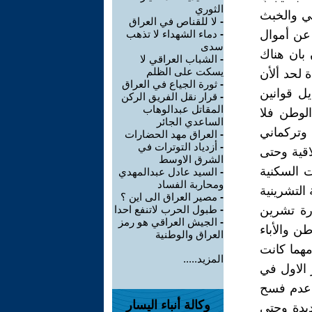
الثوري
سي والخبث
-
لا للقناص في العراق
 عن أموال
-
دماء الشهداء لا تذهب
سدى
 بان هناك
-
الشباب العراقي لا
يسكت على الظلم
 لحد ألأن
-
ثورة الجياع في العراق
ل قوانين
-
قرار نقل الفريق الركن
المقاتل عبدالوهاب
الوطن فلا
الساعدي الجائر
وتركماني
-
العراق مهد الحضارات
-
أزدياد التوترات في
اقية وحتى
الشرق الاوسط
 السكنية
-
السيد عادل عبدالمهدي
ومحاربة الفساد
التشرينية
-
مصير العراق الى اين ؟
ورة تشرين
-
طبول الحرب لاتنفع احدا
-
الجيش العراقي هو رمز
ن والأباء
العراق والوطنية
مهما كانت
المزيد.....
الاول في
ب عدم فسح
وكالة أنباء اليسار
يدة وحتى