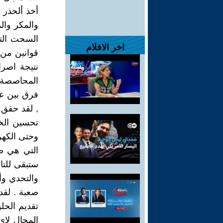
أخذ ألحذر 
والمكر وال
السحت التي
اخر الافلام
قوانين من 
نتيجة اصر
المحاصصة ا
فرق بين ع
, لقد حقق ا
تحسين الخ
وحتى الكهرب
التي هي طفر
ستبقى للتا
والتحدي وأ
صعبة . لق
تقديم الحل
المجال لا