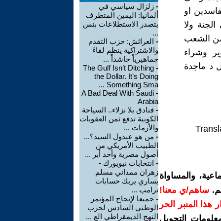
-
زلزال سياسي في
فاسدين او
ألمانيا: اليمين المتطرف
الجنة ولا
يتصدر الاستطلاعات بنس
...
ن لا يلدغ من جحر مرتين ,فكلنا نعرف بان 80% من الشعب
-
العرائش: حزب التقدم
والاشتراكية ينظم لقاءً
ير وشراء
جماهيرياً حاشداً ...
 د ماجدة
The Gulf Isn’t Ditching
-
the Dollar. It’s Doing
Something Sma ...
A Bad Deal With Saudi
-
Arabia
-
فنادق بلا نزلاء.. السياحة
الكوبية تدفع ثمن العقوبات
والأزمات ...
Transl
-
من هو عبدول السيد؟...
الطبيب الأمريكي من
أصول مصرية وأحد أبر ...
-
انتخابات نيويورك -
زهران ممداني مسلم
اعية، والمساواة
يساري يربك حسابات
م.
ساهم/ي معنا!
ترامب ...
-
جميعا لإنجاح المؤتمر
رار هذا المنبر الحر
الوطني السادس لحزب
النهج الديمقراطي الع ...
معلومات التحويل