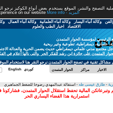
ة التصفح والنشر، الموقع يستخدم بعض أنواع الكوكيز نرجو النق
More info - المزيد
experience on our website
الفن
-
وكالة أنباء اليسار
-
وكالة أنباء العلمانية
-
وكالة أنباء العمال
-
وكا
الاقتصاد
-
اخبار الطب والعلوم
 الرئيسي لمؤسسة الحوار المتمدن
، علمانية، ديمقراطية، تطوعية وغير ربحية
ل مجتمع مدني علماني ديمقراطي حديث يضمن الحرية والعدالة الاجتم
حوار المتمدن على جائزة ابن رشد للفكر الحر والتى نالها أعلام في الفك
م مشاكل تقنية في تصفح الحوار المتمدن نرجو النقر هنا لاستخدام الموقع
كوردي
English
الاخبار
مراكز
الحوار المتمدن
رية
-
طارق عيسى طه
- استقالة عبدالمهدي رضوخا للضغط الجماهيري
 وتبرعاتكن المالية تحفظ استقلال الحوار المتمدن، فشاركونا 
استمرارية هذا الفضاء اليساري الحر