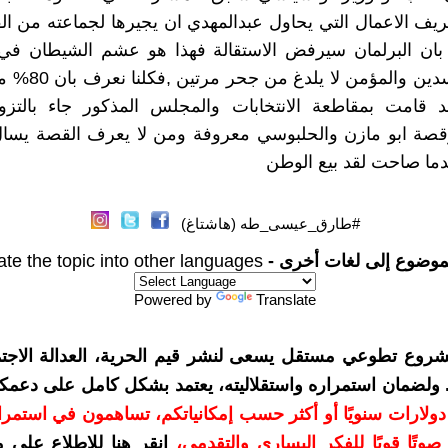
ف الاعمال التي يحاول عبدالمهدي ان يجيرها لجماعته من ال
 بان البرلمان سيرفض الاستقالة فهذا هو عشم الشيطان في 
رجعة للفاسدين والمؤم
د قامت بمقاطعة الانتخابات والمجلس المذكور جاء بالتزو
قصة ابو مازن والحلبوسي معروفة ومن لا يعرف القصة يسال
دما صاحت لقد بيع الوطن
#طارق_عيسى_طه (هاشتاغ)
موضوع إلى لغات أخرى -
ate the topic into other languages
Powered by
Translate
شروع تطوعي مستقل يسعى لنشر قيم الحرية، العدالة الاجتم
. ولضمان استمراره واستقلاليته، يعتمد بشكل كامل على دعمك
دعمكم بمبلغ 10 دولارات سنويًا أو أكثر حسب إمكانياتكم، تساهمون في استم
وتًا قويًا للفكر اليساري والتقدمي
،
انقر هنا للاطلاع على 