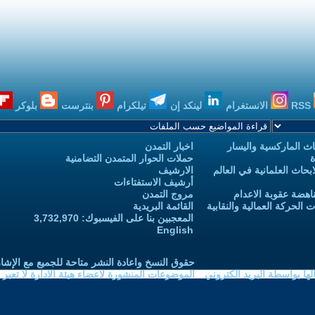
RSS
الانستغرام
لينكد إن
تيلكرام
بنترست
بلوكر
ث الماركسية واليسار
اخبار التمدن
ة
حملات الحوار المتمدن التضامنية
حاث العلمانية في العالم
الارشيف
أرشيف الاستفتاءات
اهضة عقوبة الاعدام
مروج التمدن
الحركة العمالية والنقابية
القائمة البريدية
المعجبين بنا على الفيسبوك: 3,732,970
English
حقوق النسخ واعادة النشر متاحة للجميع مع الإشا
ا بواسطة البريد الكتروني
الموضوعات المنشورة لاعضاء هيئة الادارة لا تعبر