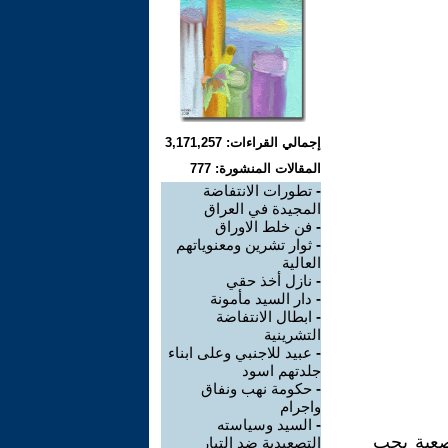
إجمالي القراءات: 3,171,257
المقالات المنشورة: 777
-
تطورات الانتفاضة
المجيدة في العراق
-
فن خلط الاوراق
-
ثوار تشرين ومعنوياتهم
العالية
-
نازل أخذ حقي
-
دار السيد مأمونة
-
ابطال الانتفاضة
التشرينية
-
عبيد للاجنبي وعلى ابناء
جلدتهم اسود
-
حكومة نهب ونفاق
واجرام
-
السيد وسياسته
 صعبة يجب
التصعيدية ضد التيار