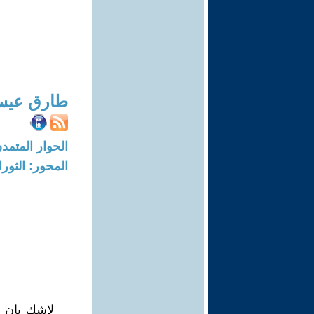
طارق عيس
الحوار المتمدن-العدد: 6425 - 19
المحور: الثور
لاشك بان ا