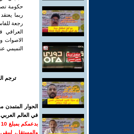
حكومة تصري
ربما يعتقد
العراقي ق
الاصوات و
التميمي عن
ترجم ال
الحوار المتمدن م
في العالم العربي
ب
والمستقل، ليبقى ص