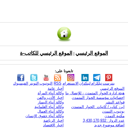
الموقع الرئيسي
الموقع الرئيسي للكاتب-ة
|
تابعونا على:
بنترست
تيلكرام
لينكدإن
الانستغرام
RSS
اليوتيوب
التويتر
الفيسبوك
الموقع الرئيسي
أخبار عامة
هيئة ادارة الحوار المتمدن - للإتصال بنا
وكالة أنباء المرأة
إحصائيات مؤسسة الحوار المتمدن
اخبار الأدب والفن
قواعد النشر
وكالة أنباء اليسار
ابرز كتاب / كاتبات الحوار المتمدن
وكالة أنباء العلمانية
يوتيوب التمدن
وكالة أنباء العمال
مكتبة التمدن
وكالة أنباء حقوق الإنسان
عدد الزوار: 3,430,170,932
اخبار الرياضة
اضافة موضوع جديد
اخبار الاقتصاد