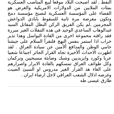
النفط , لقد اصبحت البلاد موقعا لبيع المناصب العسكرية
بمئات الملايين من الدولارات الامريكية والغرض هو
القضاء على المؤسسة العسكرية لتصبح مؤسسة دمج
وتكون معرضة مرة ثانية للسقوط بايادي الدواعش
المجرمين ,لم يكن الفريق الركن البطل المقاتل السيد
غبدالوهاب الساعدي الوحيد في هذه التنقلات الغير مبررة
فقد راقته محموعة اخرى من القادة البواسل وهذا نذير
خراب اذا استمر بنفس النهج فلنقرأ السلام على جيشنا
حامي الوطن والمدافع ألأمين عن سيادة العراق . لقد
اظهرت الاحداث ألأخيرة تجاه القرار الجائر اجماعا شعبيا
عربا وكورد وايزيديين وشبك وصابئة مسيحيين وتركمان
وكل طوائف العراق تمسكهم بالقادة الابرار واصرارهم
على الغاء هذ القرار الغير مدروس او السيئ الصيت
وغرضه اذلال الشعب العراقي لاجل ارضاء ايران .
طارق عيسى طه