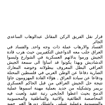
قرار نقل الفريق الركن المقاتل عبدالوهاب الساعدي
الجائر
الفساد والارهاب عملة ذات وجه واحد, والفساد في
العراق جلب معه الدواعش التكفيريين حيث هرب قادة
الجيش ورموا بدلاتهم العسكرية في الشوارع ولبسوا
الدشاديش وبهذا يكونوا قد اساؤا الى سمعة الجيش
العراقي البطل المعروف ببطولاته وخوضه المعارك
الضارية دفاعا عن الوطن العربي في فلسطين المحتلة
ودفاعا عن سيادة العراق , هؤلاء القادة المهزومون جاؤا
نتيجة حل الجيش العراقي من قبل الحاكم العسكري
بريمر وتشكيله من جديد بعملية مهينة اسموها عملية
الدمج بحيث اعطوا الجايجي رتبة عقيد ولعبت فيه
المحاصصة الطائفية والاثنية والمناطقية والمحسوبية
والمنسوبية وعملية شيلني واشيلك دورها الغير حميد