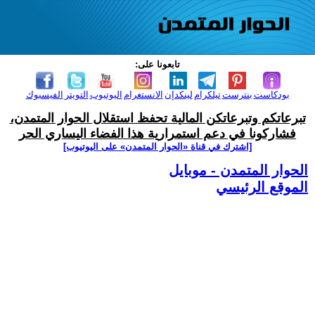
تابعونا على:
بودكاست
بنترست
تيلكرام
لينكدإن
الانستغرام
اليوتيوب
التويتر
الفيسبوك
تبرعاتكم وتبرعاتكن المالية تحفظ استقلال الحوار المتمدن،
فشاركونا في دعم استمرارية هذا الفضاء اليساري الحر
[اشترك في قناة ‫«الحوار المتمدن» على اليوتيوب]
الحوار المتمدن - موبايل
الموقع الرئيسي