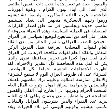
والمنبوذ , حيث تم تعيين هذه النخب ذات النفس الطائفي
الذي اساء الى ابناء نينوى الكرام , وبقوة الهورنات
الداعشية هرب القادة المذكورين ولبسوا دشاديشهم
ورموا رتبهم العسكرية متجهين الى بغداد ليستلموا
مناصب جديدة ويجلسون في منا طق اصدار القرارات
المفصلية في العملية السياسية وهذه الاسماء معروفة لا
تخفى على احد من المتابعين للوضع السياسي في العراق
. فوجئ الشعب العراقي بالقرار الجائر من لدن القائد
العام للقوات المسلحة العراقية بنقل الفريق الركن
المقاتل والقائد العام لقوات مكافحة الارهاب في العراق
الذي لعب دورا كبيرا في تحرير محافظة نينوى والذي
يكن له اهل هذه المحافظة كل التقدير والاحترام. لقد
اظهرت الاحتجاجات الشعبية اجماعا لكل المواطنين
الشرفاء على ان ظروف العراق اليوم لا تسمح للشرفاء
والابطال ممارسة اعمالهم وعليهم ترك مناصبهم للعملاء
والفاسدين والحرامية سراق اموال وثروات المال العام
السحت الحرام وتهريبها الى الخارج لبناء الفلل والقصور
الشامخة في واشنطن ولندن وعمان وباقي بلدان العالم
ليزيد عدد الفقراء والذين يفترشون المزابل والنفايات
لكسب عيشهم وقوتهم اليومي في بلاد الخيرات وبلاد