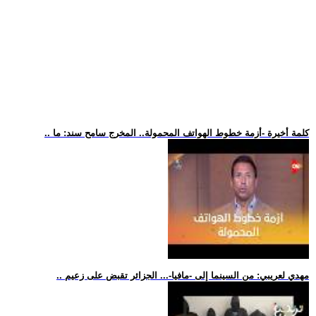
.. كلمة أخيرة -أزمة خطوط الهواتف المحمولة.. المخرج سامح سند: ما
.. مهدي لعريبي: من السينما إلى -مافيا-... الجزائر تقبض على زعيم