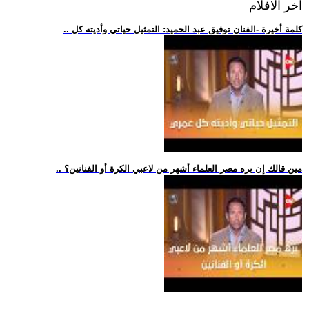
اخر الافلام
.. كلمة أخيرة -الفنان توفيق عبد الحميد: التمثيل حياتي وأديته كل
.. مين قالك إن بره مصر العلماء أشهر من لاعبي الكرة أو الفنانين؟