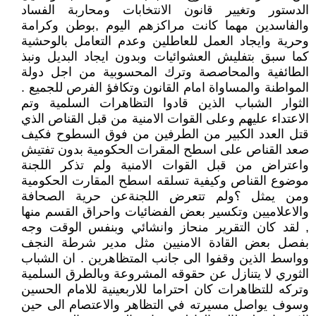
الدستور وتغيير قانون الانتخابات ومحاربة الفساد
والفاسدين مهما كانت مراكزهم اليوم ,بوطن وكرامة
وحرية وايجاد العمل للعاطلين وعدم التعامل بالوحشية
كما سبق بتفليش العشوائيات وبدون ايجاد البديل ونبذ
الطائفية والمحاصصة وترك المحسوبية من اجل دولة
المواطنة والمساواة امام القانون وتكافؤ الفرص للجميع .
الثوار الشباب الذين قادوا التظاهرات السلمية وتم
الاعتداء عليهم وعلى القوات الامنية من قبل القناص الذي
قتل العدد الكبير من الطرفين من فوق السطوح فكيف
صعد القناص على اسطح المقرات الحكومية بدون تفتيش
واعتراض من قبل القوات الامنية ولم تذكر اللجنة
موضوع القناص وكيفية تسلقه اسطح المقارت الحكومية
ومن يمثل ؟ولم تتعرض اللجنةعن حرية الصحافة
والاعلاميين وتكسير بعض الفضائيات واحراق القسم منها
, لقد كان التقرير منحاز وانشائي وبنفس الوقت وجه
بفصل بعض القادة الامنيين مثل مدير شرطة النجف
وواسط الذين وقفوا الى جانب المتظاهرين . ان الشباب
الثوري لا يتنازل عن حقوقه المشروعة وبالطرق السلمية
وتركه للتظاهرات كان احتراما للاربعينية للامام الحسين
وسوف يواصل مسيرته في التظاهر والاعتصام الى حين