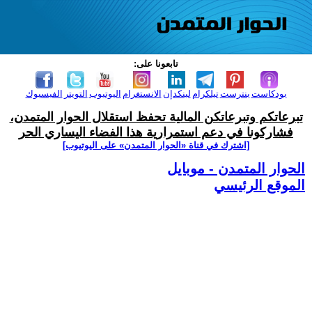
تابعونا على:
بودكاست
بنترست
تيلكرام
لينكدإن
الانستغرام
اليوتيوب
التويتر
الفيسبوك
تبرعاتكم وتبرعاتكن المالية تحفظ استقلال الحوار المتمدن،
فشاركونا في دعم استمرارية هذا الفضاء اليساري الحر
[اشترك في قناة ‫«الحوار المتمدن» على اليوتيوب]
الحوار المتمدن - موبايل
الموقع الرئيسي