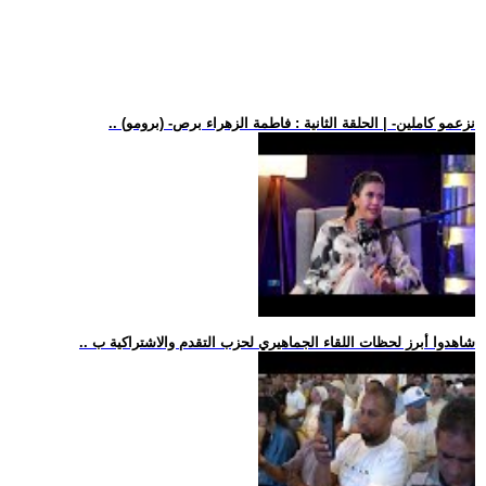
.. (برومو) -نزعمو كاملين- | الحلقة الثانية : فاطمة الزهراء برص
.. شاهدوا أبرز لحظات اللقاء الجماهيري لحزب التقدم والاشتراكية ب