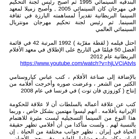
البندقيه السينمائي 1995 ثم أصبح رئيس لجنة التحكيم
في مهرجان كان السينمائي 2005 , وأصبح زميلا لمعهد
السينما البريطانية تقديراً لمساهمته البارزة في ثقافة
السينما, ثم رئيس لجنة تحكيم مهرجان مونتريال
السينمائي العالمي
احتل فيلمه ( لقطة مقرّبة ) 1992 المرتبة 42 في قائمة
أفضل 50 فيلمًا في التاريخ على الإطلاق في معهد الأفلام
البريطانية عام 2012
https://www.youtube.com/watch?v=hjLVCiAtvls
بالإضافة إلى صناعة الأفلام ، كتب عباس كياروستامي
الكثير من الشعر ، وعرضت صوره وأخرجت أفلامه من
إنتاج ( كوزوزي فان توت ) في فرنسا في عام 2008
كتب عن علاقة أعماله بالسلطات أن لا علاقة للحكومة
الإيرانية بأفلامه . انهم ليسوا مهتمين بشكل خاص ، وربما
هذا النوع من السينما التسجيليه ليست مثيرة للاهتمام
بالنسبة لهم . ولست متأكدا من أن أفلامي تظهر حقيقة
الحياة في إيران . نظهر جوانب مختلفة من الحياة . إن
إيران مكان واسع وشامل للغاية ، وفي بعض الأحيان ،