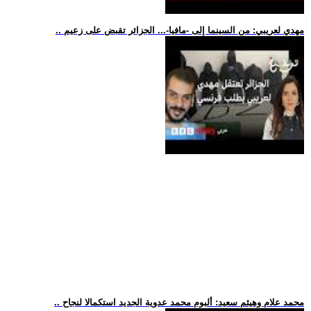
.. مهدي لعريبي: من السينما إلى -مافيا-... الجزائر تقبض على زعيم
.. محمد علام وهيثم سعيد: ألبوم محمد عدوية الجديد استكمالا لنجاح