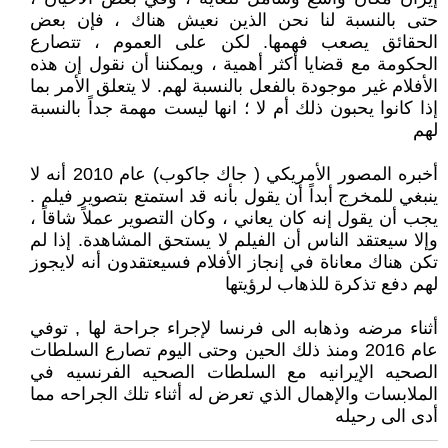
حتى بالنسبة لنا نحن الذين نعيش هناك ، فإن بعض
الحقائق يصعب فهمها. لكن على العموم ، تتصارع
الحكومة مع قضايا أكثر أهمية ، ويمكننا أن نقول إن هذه
الأفلام غير موجودة بالفعل بالنسبة لهم. لا يتعلق الأمر بما
إذا كانوا يحبون ذلك أم لا ؛ انها ليست مهمة جداً بالنسبة
لهم
أخبره المصور الأمريكي ( جاك جاكوب) عام 2010 أنه لا
ينبغي للمخرج أبداً أن يقول بأنه قد استمتع بتصوير فيلم .
يجب أن يقول إنه كان يعاني ، وكان التصوير عملاً شاقاً ،
وإلا سيعتقد الناس أن الفيلم لا يستحق المشاهدة. إذا لم
تكن هناك معاناة في إنجاز الأفلام فسيعتقدون أنه لايجوز
لهم دفع تذكرة للذهاب لرؤيتها
أثناء مرضه وذهابه الى فرنسا لإجراء جراحة لها , توفي
عام 2016 ومنذ ذلك الحين وحتى اليوم تصارع السلطات
الصحيه الإيرانيه مع السلطات الصحيه الفرنسيه في
الملابسات والإهمال الذي تعرض له أثناء تلك الجراحه مما
أدى الى رحيله