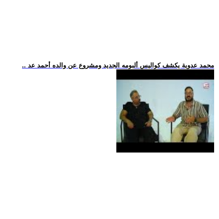
.. محمد عدوية يكشف كواليس ألبومه الجديد ومشروع عن والده أحمد عد