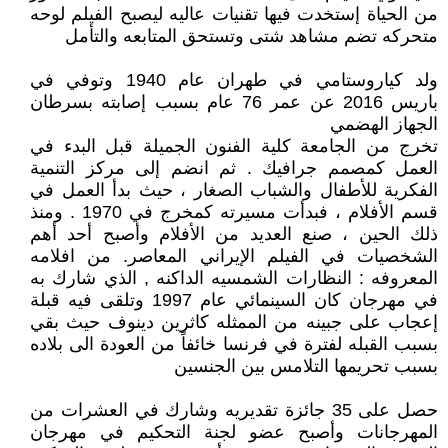
من الحياة إستخدت فيها تقنيات عاليه ليصبح الفيلم لوحه
متحركه تضم مشاهد شتى وتستحق المتابعه والتأمل
ولد كياروستامي في طهران عام 1940 وتوفي في
باريس 2016 عن عمر 76 عام بسبب إصابته بسرطان
الجهاز الهضمي
تخرج من الجامعة كلية الفنون الجميلة قبل البدء في
العمل كمصمم جرافيك . ثم انضم إلى مركز التنمية
الفكرية للأطفال والشباب الصغار ، حيث بدأ العمل في
قسم الأفلام ، فبدأت مسيرته كمخرج في 1970 . ومنذ
ذلك الحين ، صنع العديد من الأفلام وأصبح أحد أهم
الشخصيات في الفيلم الإيراني المعاصر. من افلامه
المعروفه : النظارات الشمسيه الداكنه , الذي شارك به
في مهرجان كان السينمائي عام 1997 وتلقى فيه قبلة
إعجاب على جبينه من الممثله كاثرين دينوف حيث بقي
بسبب القبله لفترة في فرنسا خائفاً من العودة الى بلاده
بسبب تحريمها التلامس بين الجنسين
حصل على 35 جائزة تقديريه وشارك في العشرات من
المهرجانات وأصبح عضو لجنة التحكيم في مهرجان