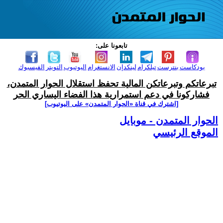
تابعونا على:
بودكاست
بنترست
تيلكرام
لينكدإن
الانستغرام
اليوتيوب
التويتر
الفيسبوك
تبرعاتكم وتبرعاتكن المالية تحفظ استقلال الحوار المتمدن،
فشاركونا في دعم استمرارية هذا الفضاء اليساري الحر
[اشترك في قناة ‫«الحوار المتمدن» على اليوتيوب]
الحوار المتمدن - موبايل
الموقع الرئيسي