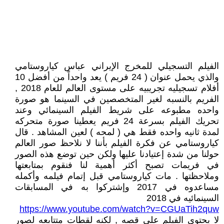
الفيلم التسجيلي للمخرج الإيراني عباس كياروستامي
والذي يحمل عنوان ( 24 فريم ) يعد واحداً من أفضل 10
أفلام تسجيليه تجريبيه على مستوى العالم للعام 2018 ,
الفريم بالنسبه لغير المتخصصين في السينما هو صورة
واحده مطبوعه على شريط الفيلم السينمائي وعند
تحريك الفيلم بسرعة 24 فريم يعطينا صورة متحركه
لمدة ثانيه واحده فقط هي ( لمحه ) لعين المشاهد . قال
كياروستامي عن فكرة الفيلم بأننا لا نلاحظ صور العالم
حولنا من شدة إعتيادنا عليها ولكن حين توضع هذه الصور
في فريمات تصبح أكثر أهمية لنا فنقوم بمتابعتها
وملاحظتها . مات كياروستامي قبل إتمام فيلمه وأكمله
مساعدوه في 2017 وإشتركوا به في المسابقات
السينمائيه في 2018
https://www.youtube.com/watch?v=CGUaTih2quw
لا يحتوي الفيلم على قصه , لكنه لقطات متتابعه لصور