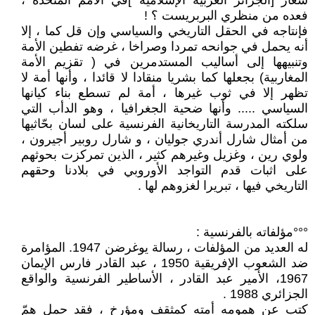
شعار [الجزائر العربية الإسلامية ]في الأمم المتحدة ،
فعده من منظري البربريست ؟ !
فإنتاجه في الحقل التاريخي والسياسي وإن قل كما ، إلا
أنه يحمل في جوانحه تمردا وصراخا ، غرضه تفطين الأمة
وتنبيهها إلى أساليب المستدمرين في ( تقزيم الأمة
المغاربية) بجعلها كما بشريا منقادا لا قائدا ، وأنها أمة لا
تظهر إلا في ثوب غيرها ، أمة لم تسطع بناء كيانها
السياسي ..... وأنها ضحية الجغرافيا ، وهو الدأب التي
سلكته المدرسة التاريخانية الفرنسية على لسان بحّاثيها
من أمثال شارل أندري جوليان ، و شارل روبير أجيرون ،
ولوي رين ، وغزيل وغيرهم كثير ، الذين تمركزت بحوثهم
على اثبات قدم التواجد الأوروبي في بلادنا وحقهم
التاريخي فيها ، تبريرا لغزوهم لها .
°°°مؤلفاته بالفرنسية :
له العديد من المؤلفات ، رسالة يوغرضن 1947. المؤامرة
ضد الشعوب الإفريقية 1950 ، عبد القادر فارس الإيمان
1967، الأمير عبد القادر ، الأساطير الفرنسية والواقع
الجزائري 1988 .
كتب عن همومه أمته كمثقف ومؤرخ ، فقد حمل همّ