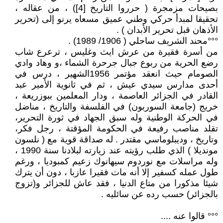
بصيحات مزمجرة ( حرروا التاريخ [4]) ، من عقاله ،
تحقيقا لمبدأ حركي وطني عميق مسعاه يرنو إلى (تحرير
الأذهان قبل تحرير الأبدان ) .
°°°محند الشريف ساحلي ( 1906/ 1989) .
من أسرة فقيرة من عرش ايث وغليس ، ترعرع شاب
رضع الحرية من ربوع جبال جرحرة الشماء ،و وهاد وادي
الصومام حيث انعقد مؤتمر 1956الشهير ، درس في
أحدى مدارس سيدي عيش ، ثم في ثانوية الأمير عبد
القادر في الجزائر العاصمة ، ودار المعلمين ببوزريعة ،
خريج (جامعة السوربون) في الفلسفة والتاريخ ، مناضل
في الحركة الوطنية وله سبق الجهاد في ثورة التحرير،
تقلد مناصب رفيعة في الحكومة المؤقتة ، رجل فكر،
وتاريخ ، وديبلوماسي مقتدر . له صداقة قوية مع ( نلسون
مونديلا ) الذي طلب رؤيته عند زيارته لبلادنا سنة 1990 ،
وله مراسلات مع نوردوم سيهانوك زعيم كمبوديا ، ورغم
طول عمله كسفير إلا أنه مات فقيرا عازبا ، دون أن يترك
شيئا مذكورا من متاع الدنيا ، فقد عاش للجزائر و(تزوج
بالجزائر) حسب رده عن سائليه .
°°° قالوا عنه ....