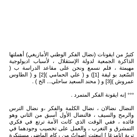
كثيرٌ من ايقونات (نضال الفكر الوطني الأمازيغي) أهملتها
الذاكرة الجمعية لدولة الإستقلال ، لأسباب اديولوجية
مهيمتة ، فلم نسمع ونحن على مقاعد الدراسة ب (
السّعيد بو ليفة [1]) و ( علي الحمامي )[2] و ( الطاوس
عمروش )[3] و ( محند السعيد ساحلي... الخ ) .
°°° إنه ايقونة الفكر المتمرد .
النضال نضالان ، نضال الكلمة والفكر ،و نضال الترس
والرمح والسيف ، فالنضال الأول أسبق من الثاني وهو
قائده ، ففي الوقت الذي كانت الأمة ترتع في فكري
التمشرق و التغرب ، والعمل على تخصيب وجودهما في
تربة [تامزغا ] انبعثت أصواتٌ من ركام الماضي مستنكرة