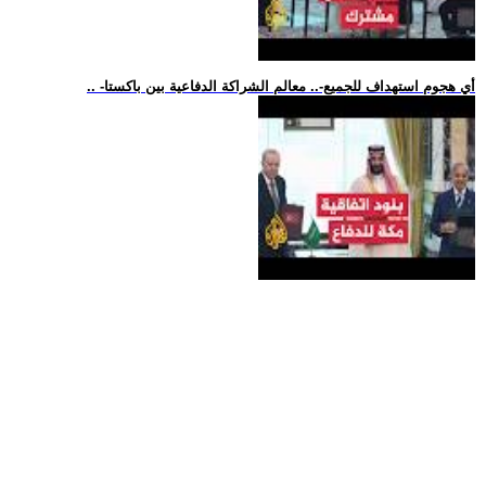
.. -أي هجوم استهداف للجميع-.. معالم الشراكة الدفاعية بين باكستا