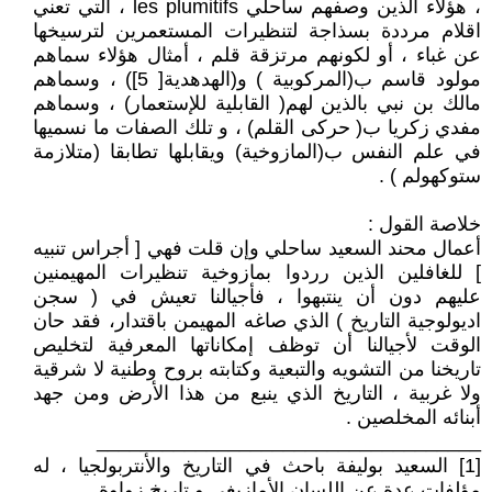
، هؤلاء الذين وصفهم ساحلي les plumitifs ، التي تعني
اقلام مرددة بسذاجة لتنظيرات المستعمرين لترسيخها
عن غباء ، أو لكونهم مرتزقة قلم ، أمثال هؤلاء سماهم
مولود قاسم ب(المركوبية ) و(الهدهدية[ 5]) ، وسماهم
مالك بن نبي بالذين لهم( القابلية للإستعمار) ، وسماهم
مفدي زكريا ب( حركى القلم) ، و تلك الصفات ما نسميها
في علم النفس ب(المازوخية) ويقابلها تطابقا (متلازمة
ستوكهولم ) .
خلاصة القول :
أعمال محند السعيد ساحلي وإن قلت فهي [ أجراس تنبيه
] للغافلين الذين رردوا بمازوخية تنظيرات المهيمنين
عليهم دون أن ينتبهوا ، فأجيالنا تعيش في ( سجن
اديولوجية التاريخ ) الذي صاغه المهيمن باقتدار، فقد حان
الوقت لأجيالنا أن توظف إمكاناتها المعرفية لتخليص
تاريخنا من التشويه والتبعية وكتابته بروح وطنية لا شرقية
ولا غربية ، التاريخ الذي ينبع من هذا الأرض ومن جهد
أبنائه المخلصين .
___________________________________
[1] السعيد بوليفة باحث في التاريخ والأنتربولجيا ، له
مؤلفات عدة عن اللسان الأمازيغي و تاريخ زواوة .