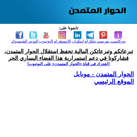
تابعونا على:
بودكاست
بنترست
تيلكرام
لينكدإن
الانستغرام
اليوتيوب
التويتر
الفيسبوك
تبرعاتكم وتبرعاتكن المالية تحفظ استقلال الحوار المتمدن،
فشاركونا في دعم استمرارية هذا الفضاء اليساري الحر
[اشترك في قناة ‫«الحوار المتمدن» على اليوتيوب]
الحوار المتمدن - موبايل
الموقع الرئيسي