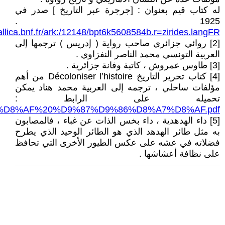
له كتاب قيم بعنوان : [جرجرة عبر التاريخ ] صدر في
1925 .
gallica.bnf.fr/ark:/12148/bpt6k5608584b.r=zirides.langFR
[2] روائي جزائري صاحب رواية ( إدريس ) ترجمها إلى
العربية التونسي محمد الناصر النفزاوي .
[3] طاوس عمروش ، كاتبة وفانة جزائرية .
[4] كتاب تحرير التاريخ Décoloniser l’histoire من أهم
مؤلفات ساحلي ، ترجمه إلى العربية محمد هناد يمكن
تحميله على الرابط :
%D8%AF%20%D9%87%D9%86%D8%A7%D8%AF.pdf
[5] داء الهدهدية ، داء بخس الذات عن غباء ، فالمصابون
به مثل طائر الهدهد الذي هو الطائر الوحيد الذي يطرح
فضلاته في عشه على عكس الطيور الأخرى التي تحافظ
على نظافة أعشاشها .