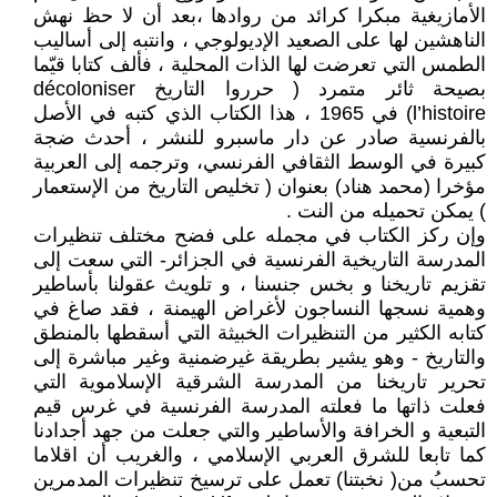
الأمازيغية مبكرا كرائد من روادها ،بعد أن لا حظ نهش
الناهشين لها على الصعيد الإديولوجي ، وانتبه إلى أساليب
الطمس التي تعرضت لها الذات المحلية ، فألف كتابا قيّما
بصيحة ثائر متمرد ( حرروا التاريخ décoloniser
l’histoire) في 1965 ، هذا الكتاب الذي كتبه في الأصل
بالفرنسية صادر عن دار ماسبرو للنشر ، أحدث ضجة
كبيرة في الوسط الثقافي الفرنسي، وترجمه إلى العربية
مؤخرا (محمد هناد) بعنوان ( تخليص التاريخ من الإستعمار
) يمكن تحميله من النت .
وإن ركز الكتاب في مجمله على فضح مختلف تنظيرات
المدرسة التاريخية الفرنسية في الجزائر- التي سعت إلى
تقزيم تاريخنا و بخس جنسنا ، و تلويث عقولنا بأساطير
وهمية نسجها النساجون لأغراض الهيمنة ، فقد صاغ في
كتابه الكثير من التنظيرات الخبيثة التي أسقطها بالمنطق
والتاريخ - وهو يشير بطريقة غيرضمنية وغير مباشرة إلى
تحرير تاريخنا من المدرسة الشرقية الإسلاموية التي
فعلت ذاتها ما فعلته المدرسة الفرنسية في غرس قيم
التبعية و الخرافة والأساطير والتي جعلت من جهد أجدادنا
كما تابعا للشرق العربي الإسلامي ، والغريب أن اقلاما
تحسبُ من( نخبتنا) تعمل على ترسيخ تنظيرات المدمرين