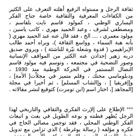
ثقافة الرجل و مستواه الرفيع أهلته التعرف على الكثير
من الكفاءات المعرفية والثقافية خاصة جناح الفكر
اليساري الوطني ، كمولود قاسم نايت بلقاسم ،
ومصطفى لشرف ، وعبد الحميد مهري ، كاتب ياسين ،
مولود معمري ، .... الخ ، فقد قال عنه عبد الحميد مهري (
بأنه هبة السماء ، وواسع الثقافة )، ويراه أحمد طالب
الإبراهيمي ( قدوة وشعلة نيّرة للناشئة ) ، ويروي صديق
دربه زهير إحدادن عنه الكثير من المواقف الإنسانية
وصور التضحية في مجتمعه ، وتوسم فيه مولود قاسم
النضال المستمر في الحركة الوطنية منذ 1930 ،
ودبلوماسي محنك ، وقلم متميز في مجلاّت[ الأمة] ،
و[إفريقيا ] ، و[الشاب المسلم] ، ثم أخيرا في مجلة
[المجاهد [، اختار اسم (ابن تومرت) كتوقيع لنشر مقالاته .
°°° الإطلاع على إلإرث الفكري والثقافي والتاريخي لهذا
الرجل يُظهر فطنته و بوعه الطويل في بعث و انبعاث
الفكر الوطني المحلي ، فقد توجس مصالي الحاج في
فكره و مؤلفه ( رسالة يوغرطة ) الذي تزامن مع تدويل