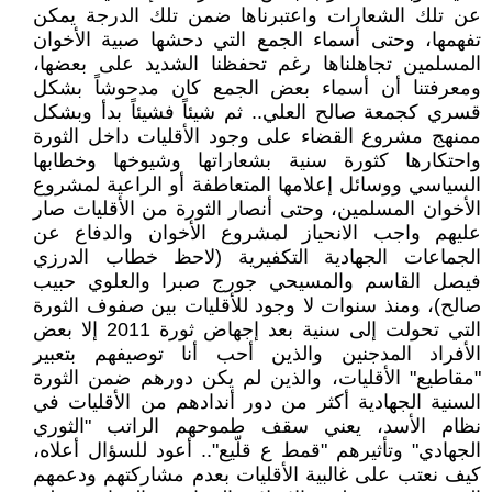
عن تلك الشعارات واعتبرناها ضمن تلك الدرجة يمكن
تفهمها، وحتى أسماء الجمع التي دحشها صبية الأخوان
المسلمين تجاهلناها رغم تحفظنا الشديد على بعضها،
ومعرفتنا أن أسماء بعض الجمع كان مدحوشاً بشكل
قسري كجمعة صالح العلي.. ثم شيئاً فشيئاً بدأ وبشكل
ممنهج مشروع القضاء على وجود الأقليات داخل الثورة
واحتكارها كثورة سنية بشعاراتها وشيوخها وخطابها
السياسي ووسائل إعلامها المتعاطفة أو الراعية لمشروع
الأخوان المسلمين، وحتى أنصار الثورة من الأقليات صار
عليهم واجب الانحياز لمشروع الأخوان والدفاع عن
الجماعات الجهادية التكفيرية (لاحظ خطاب الدرزي
فيصل القاسم والمسيحي جورج صبرا والعلوي حبيب
صالح)، ومنذ سنوات لا وجود للأقليات بين صفوف الثورة
التي تحولت إلى سنية بعد إجهاض ثورة 2011 إلا بعض
الأفراد المدجنين والذين أحب أنا توصيفهم بتعبير
"مقاطيع" الأقليات، والذين لم يكن دورهم ضمن الثورة
السنية الجهادية أكثر من دور أندادهم من الأقليات في
نظام الأسد، يعني سقف طموحهم الراتب "الثوري
الجهادي" وتأثيرهم "قمط ع قلّيع".. أعود للسؤال أعلاه،
كيف نعتب على غالبية الأقليات بعدم مشاركتهم ودعمهم