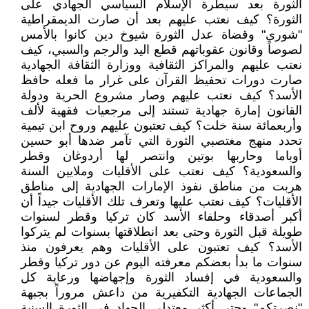
الثورة بعد سيطرة الإسلام السياسي الجهادي على
الثورة؟ كيف نعتب عليهم بعد أن صارت الديمقراطية
"شورى" وقضاة عدل الثورة شيوخ دين كانوا بالأمس
لصوصاً وقانون عقوباتهم قطع اليد والرجم والسبي، كيف
نعتب عليهم والمراكز الثقافية ووزارة الثقافة الجهادية
صارت دورات تحفيظ القرآن على غرار ما فعله حافظ
الأسد؟ كيف نعتب عليهم وصار مشروع الحرية ودولة
القانون إمارة جهادية تستند إلى مرجعيات فقهية لألف
وأربعمائة سنة خلت؟ كيف تعتبون عليهم وروح ابن تيمية
تحدد منهج مغتصبي الثورة التي تآمر ضدها أبو حسين
أوباما وحاربها بوتين وانتصر لها أردوغان وقطر
والسعودية؟ كيف نعتب على الأقليات وملايين السنة
هربت من مناطق نفوذ الإمارات الجهادية إلى مناطق
الأقليات؟ كيف نعتب عليها وتعرف تلك الأقليات جيداً أن
أكبر أصدقاء وحلفاء الأسد كان تركيا وقطر لسنوات
طويلة قبل الثورة وحتى بعد انطلاقتها بسنوات لم يتركوا
الأسد؟ كيف تعتبون على الأقليات وهم يعرفون منذ
سنوات ما بدأ بعضكم معرفته اليوم عن دور تركيا وقطر
والسعودية في إفساد الثورة وإجهاضها ورعاية كل
الجماعات الجهادية التكفيرية من داعش مروراً بجبهة
"نصرتكم" وحتى أكثر معتدلي الجهاد في الثورة السنية