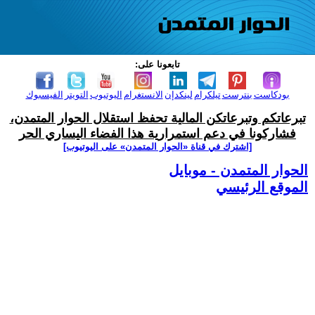
تابعونا على:
بودكاست
بنترست
تيلكرام
لينكدإن
الانستغرام
اليوتيوب
التويتر
الفيسبوك
تبرعاتكم وتبرعاتكن المالية تحفظ استقلال الحوار المتمدن،
فشاركونا في دعم استمرارية هذا الفضاء اليساري الحر
[اشترك في قناة ‫«الحوار المتمدن» على اليوتيوب]
الحوار المتمدن - موبايل
الموقع الرئيسي