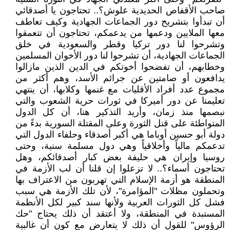
صاحب الأقفاص الحديدية علوش؟.. تحتاجون يا أصدقائي
أن تبدأوا بتشريح دور الجماعات الجهادية وكيف تعاطف
معها الملايين ودعمها من يدعمكم، تحتاجون أن تتعمقوا
وتشرحوا لنا دور تركيا وقطر والسعودية في خلق
الجماعات الجهادية، أن تشرحوا لنا دور الأخوان المسلمين
وخطابهم، أن تفضحوا أخوتكم في الدين الذين مازالوا
يدافعون أو صامتين عن جرائم الأسد، وهم أكثر من
مجموع عدد أفراد الأقليات مع غنمها وكلابها، أن ينتهي
تعليمنا عن دور أميركا في ثورات حرية الشعوب والتي
نبصمها منذ زمان، وأريد التذكير هنا، أن كل الدول
المتواطئة على قتل الثورة وعلى المقتلة السورية بدءً من
دولة أبو حسين أوباما هي أكبر أصدقاء وحلفاء الدول التي
تدعمكم مالياً وأخلاقياً وهي دول مسلمة سنية، وحتى
روسيا وإيران هي حليفة بعض كبار أصدقائكم، وهل
تحتاجون أسماء؟.. لا تزعلوا إن قلنا أن لب الأزمة في
المنطقة هو أزمة الإسلام التي تهربون من الاعتراف بها
وتحملون مظلات "المؤامرة"، لأن تلك الأزمة هي سبب
فشل كل الثورات العربية ولأنها سند كبير لكل الأنظمة
المستبدة في المنطقة، ولا أعتقد أن ذلك يحتاج "حك
الرؤوس" للقول أن ذلك لا يتعارض مع كون أن غالبية