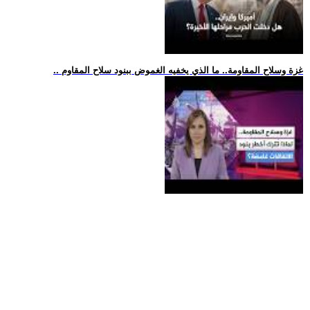
.. غزة وسلاح المقاومة.. ما الذي يخفيه الغموض ببنود سلاح المقاوم