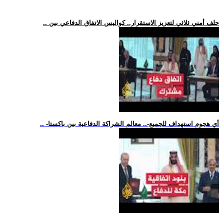
.. حلف أمني ثلاثي لتعزيز الاستقرار.. كواليس الاتفاق الدفاعي بين
.. -أي هجوم استهداف للجميع-.. معالم الشراكة الدفاعية بين باكستا