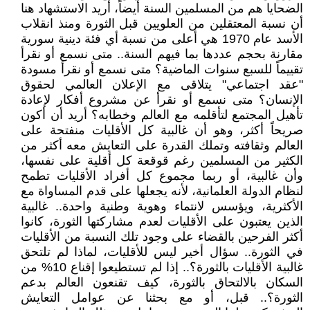
الضحايا هم من المسلمين السنة أيضاً، أريد الاستشهاد هنا
أن نسبة المعتقلين من العلويين قبل الثورة ومنذ انقلاب
الأسد عام 1970 هي أعلى من نسبة أي فئة دينية سورية
مقارنة بحجم عددها بما فيهم السنة.. متى نسمع أو نقرأ
تقييماً للسبع سنوات الماضية؟ متى نسمع أو نقرأ مسودة
"عقد اجتماعي" يتلاقى مع الإعلان العالمي لحقوق
الإنسان؟ متى نسمع أو نقرأ عن مشروع أفكار لإعادة
تأهيل المجتمع لتأقلمه مع العالم وخطابه؟ أريد أن أكون
صريحاً أكثر، وهو أن غالبية كل الأقليات منفتحة على
العالم وثقافته وتملك القدرة على التعايش معه أكثر من
الكثير من المسلمين رغم قوقعة كل أقلية على نفسها،
وأن غالبية، أو ربما مجموع كل أفراد الأقليات تطمح
لنظام الدولة العلمانية، لأنه يجعلها على قدم المساواة مع
الأكثرية، ويؤسس لانتماء وهوية وطنية واحدة.. غالبية
الذين يعتبون على الأقليات لعدم مشاركتها الثورة، كانوا
أكثر الفرحين بالقضاء على وجود تلك النسبة من الأقليات
في الثورة.. سؤال أخير ليس للأقليات، لماذا لم تلتحق
غالبية الأقليات بالثورة؟.. إذا لم تستطيعوا إقناع 10% من
السكان بالالتحاق بالثورة، كيف تقنعون العالم بدعم
الثورة؟.. قبل، أو مع بحثنا عن عوامل التعايش