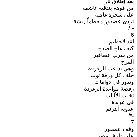
بعد إطلاق نار
من فوهة بندقية غاشمة
على شجرة غافلة
تردي عصفور محطماً ريشة
-*/
6
لقد لاحظتم
كيف هاج الصدح
من سرب عصافير
المرح
وهي تداعب الزقزقة
خلف كل ورقة توت
وتدور في دوامات
رقصة مواعدة الزغردة
تخلب الألباب
في عربدة
عذوبة الترنم
-*/
7
وقف عصفور
على طرف غصن