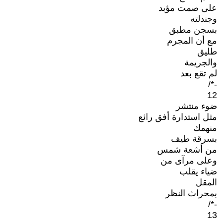
على صمت مؤبد
وجندلته
بسجن مطبق
مع أن المجرم
طليق
والجريمة
لم تقع بعد
-*/
12
ضوء منتشر
مثل استدارة أفق رائع
منهمك
بسرقة طيف
من أشعة شمس
وعلى مرآى من
ضياء يقلب
المقل
بمحراث النظر
-*/
13