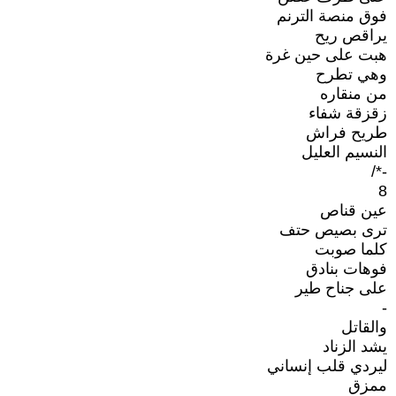
فوق منصة الترنم
يراقص ريح
هبت على حين غرة
وهي تطرح
من منقاره
زقزقة شفاء
طريح فراش
النسيم العليل
-*/
8
عين قناص
ترى بصيص حتف
كلما صوبت
فوهات بنادق
على جناح طير
-
والقاتل
يشد الزناد
ليردي قلب إنساني
ممزق