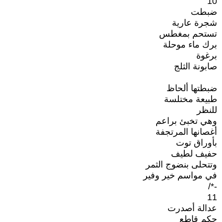
10
ضبطت
شجرة عارية
تستحم بمغطس
برك ماء موحلة
برغوة
صابونة الثلج
ضبطتها ألحاظ
طبيعة مختلسة
للنظر
وهي تخبئ براعم
أغصانها المرتجفة
بأوراق توت
حفيف لطيف
وتتحلى بنضوج الثمر
في مواسم خير وفير
-*/
11
عدالة أصدرت
حكم قاطع