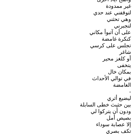
غير ممدودة
لتوقفني عند حدي
وهي تحثني
لتجبرني
على أن آتبوأ مكاني
كنكرة غامضة
تجلس على كرسي
شاغر
أو كلغز محير
يتخفى
بمكان خال
في توالي الأحداث
الغامضة
-
ليضيع أثري
بين حثيث خطى السابلة
ودون أن يتركوا لي
بصيص أمل
إلا عصابة سوداء
تكف بصري