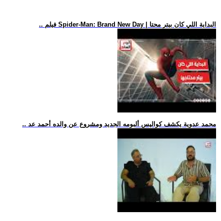
.. فيلم Spider-Man: Brand New Day | البداية اللي كان بيتر محتا
.. محمد عدوية يكشف كواليس ألبومه الجديد ومشروع عن والده أحمد عد