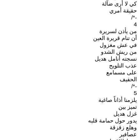
كي لا أرى ضآلة
حقيقة أمري
-*/
4
من يأذن لسريرة
أن تنام قريرة العين
في عش مغزول
من ريش الشدو
نسجته أنامل هديل
عذب التلويح
على مسمامع
الحفيف
-*/
5
يلزمنا أذاناً صاغية
تميز بين
غزل هديل
يدور حول حمامة قلبه
وهلع زقزقة
عصافير