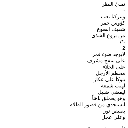
تمليّ النظر
-
ويتركنا نعب
كؤوس خمر
شفيف الضوع
من بزوغ الشذى
-*/
2
لايوجد ضوء قمر
على سفح مشرف
على الخلاء
محطم الأرجل
يتوكأ على عكاز
لهيب شمعة
ليمضي ضليل
وهو يحملق باهتاً
ليستجدي من قصور الظلام
بصيص نور
وعلى عجل
-