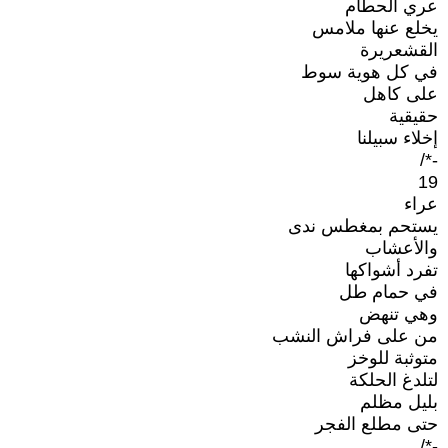
عري الحطام
يخلع عنها ملامس
القشعريرة
في كل هوية سوط
على كاهل
حقيقية
إخلاء سبيلنا
-*/
19
عراء
يستحم بمغطس ندى
والأعشاب
تفرد أشواكها
في حمام طل
وهي تنهض
من على فراش النشب
متوثبة للوخز
لتلدغ الحلكة
بليل مظلم
حتى مطلع الفجر
-*/