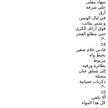
سهاد يتقلى
على شرفة
أرق
في ليال الوسن
و سمر يتثائب
فوق آرائك الكرى
حتى مطلع الفجر
-*/
14
قادني غلام صغير
بخيط واه
مربوط
بطائرة ورقية
إلى تسلق عنان
مخيلة
ذكريات صبيانية
-*/
15
ألا يكفي
كل هذا المواء