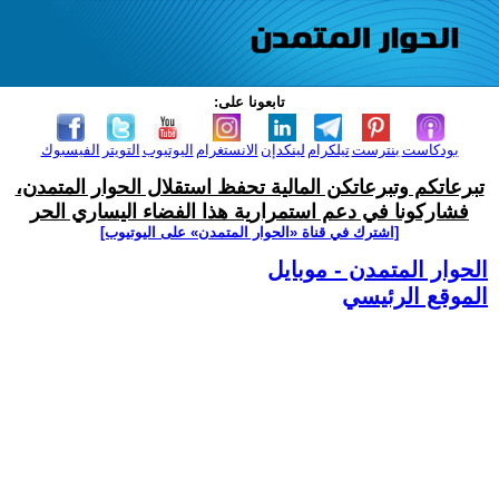
تابعونا على:
بودكاست
بنترست
تيلكرام
لينكدإن
الانستغرام
اليوتيوب
التويتر
الفيسبوك
تبرعاتكم وتبرعاتكن المالية تحفظ استقلال الحوار المتمدن،
فشاركونا في دعم استمرارية هذا الفضاء اليساري الحر
[اشترك في قناة ‫«الحوار المتمدن» على اليوتيوب]
الحوار المتمدن - موبايل
الموقع الرئيسي