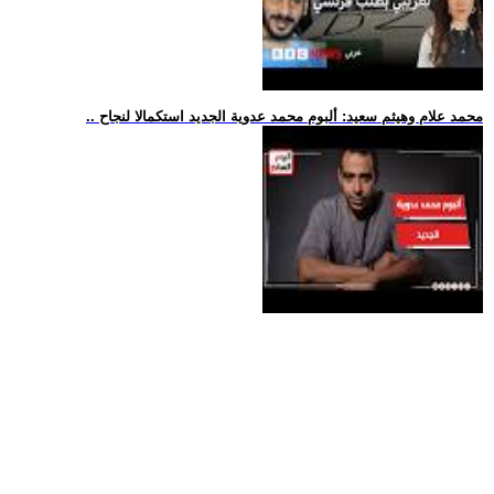
.. محمد علام وهيثم سعيد: ألبوم محمد عدوية الجديد استكمالا لنجاح