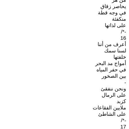
من هر
يحاصر زقاق
في وجه قطة
منكفئة
على لذاتها
-*/
16
أعرف من أننا
لسنا سمك
خلفتها
أمواج مد البحر
في حفر المياه
بين الصخور
-
ونحن ننفقئ
على الرمال
كزبد
ملايين الفقاعات
على الشاطئ
-*/
17