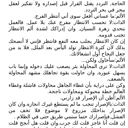
الحاجة, التردد يقتل القرار قبل إصداره ولا تفكير لعقل
يبحر في بحر التردد.
الألم:ما عساني أفعل سوى أني أنتظر الفرج.
الذات:لا تحسب الانتظار مفرج عنك بلا عمل, فالعمل
بتحدي زهرة النسيان, وان إدراكك لشدة ألم الانتظار
تجنب قدومه.
إن كان الانتظار يجلب معه النفع فانتظر فإنني لا أنصحك
بذلك لأن كثرة الانتظار تولد اليأس بعد الملل, فلا بد من
جعل النجاح أول انشغالاتك.
الألم:سأحاول ولكن...
الذات:لا ترى المحاولة بئر يصعب عليك دخوله وإنما باب
يسهل عبوره, وان حاولت بقوة تجاهلك مشهد المحاولة
بالضعف.
وكن على دراية بأن غطاء الجاهل محاولات فاشلة وغطاء
العالم خطة محبوكة ومحاولات ناجحة.
الألم:أظن أن الإصرار قد زارني.
الذات:بالإصرار تنجب ما لم يستطع غيرك انجازه.وان كان
الإصرار بداخلك مزروع لا موضوع فلا تخف من
الفشل,فبإصرارك حتما ستبني طريق حتى في الظلام .
إن قلت أنا عاجز قلت لك جرب,وان قلت هل أنجح قلت