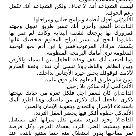
ليست الشجاعة أنك لا تخاف ولكن الشجاعة أنك تكمل
رغم الخوف.
الألم:إني أجهل أنظمة وبرامج حياتي ومراحلها.
الذات:ما أفضع وأحزن أنك تسير طريق تجهل وجهته
فمرورك بها يرجعك لنقطة البداية وكأنك لم تمر بها
بتاتا,وما أنجح أن تسير أدراج المعلوم فتخطيك عليها
يكسبك مرادك المرغوب,فسر يا ابن أدم نحو الوجهة
المعلومة ترى أمامك البرمجة المنظومة.
وما أصعب أنك تقف وقفة الجاهل بين السماء والأرض
وبين الظاهر والباطن,ولا تنسى أن تقف وقفة الصارم
لآلامك فوقوفك يخلق خيرة الأجناس بداخلك.
ومن سار طريق المعلوم علم فوق علمه.
الألم:ألمي أراه ساكن بلا رحيل.
الذات:إن كان للعمر اجل فلكل ثغرة من حياتك نتيجتها
ذكرى, فاجعل ألمك ذكرى من ماضيك, وهيا اطرد ألمك
باستدعاء الإصرار والتحدي وبتقوية الإيمان والصبر.
الألم:كل خطوة أفكر فيها يحضر العقل التردد.
الذات:لا وجود للتردد بنفس ثقل ميزانها كف يستقبل
النفع ويستبعد الضر, التردد يفقدك الفرص وكل فرصة
تمر بصاحبها بدون استغلال منه حتما ستتبع بالندم عند