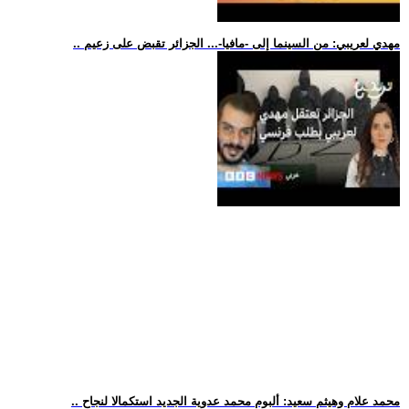
.. مهدي لعريبي: من السينما إلى -مافيا-... الجزائر تقبض على زعيم
.. محمد علام وهيثم سعيد: ألبوم محمد عدوية الجديد استكمالا لنجاح