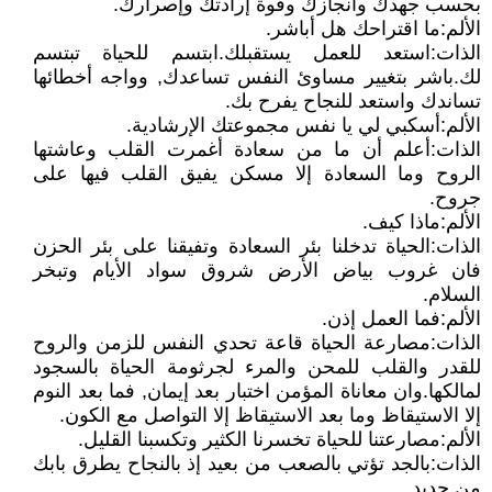
بحسب جهدك وانجازك وقوة إرادتك وإصرارك.
الألم:ما اقتراحك هل أباشر.
الذات:استعد للعمل يستقبلك.ابتسم للحياة تبتسم
لك.باشر بتغيير مساوئ النفس تساعدك, وواجه أخطائها
تساندك واستعد للنجاح يفرح بك.
الألم:أسكبي لي يا نفس مجموعتك الإرشادية.
الذات:أعلم أن ما من سعادة أغمرت القلب وعاشتها
الروح وما السعادة إلا مسكن يفيق القلب فيها على
جروح.
الألم:ماذا كيف.
الذات:الحياة تدخلنا بئر السعادة وتفيقنا على بئر الحزن
فان غروب بياض الأرض شروق سواد الأيام وتبخر
السلام.
الألم:فما العمل إذن.
الذات:مصارعة الحياة قاعة تحدي النفس للزمن والروح
للقدر والقلب للمحن والمرء لجرثومة الحياة بالسجود
لمالكها.وان معاناة المؤمن اختبار بعد إيمان, فما بعد النوم
إلا الاستيقاظ وما بعد الاستيقاظ إلا التواصل مع الكون.
الألم:مصارعتنا للحياة تخسرنا الكثير وتكسبنا القليل.
الذات:بالجد تؤتي بالصعب من بعيد إذ بالنجاح يطرق بابك
من جديد