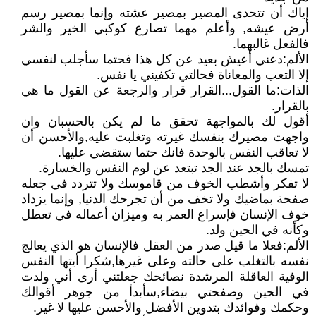
إياك أن تتحدى المصير بمصير عشته وإنما بمصير رسم
أرض عيشه, وأعلم مهما تصارع كوكبي الخير والشر
فالفعل غالبهما.
الألم:دعني أعيش بعيد عن كل هذا فحتما سأجلب لنفسي
إلا التعب والمعاناة فحالتي تكفيني يا نفس.
الذات:ما القول...القرار قرار والرجعة عن القول ما هي
بالقرار.
أقول لك بالمواجهة تحقق ما لم يكن بالحسبان وان
واجهت مصيرك بنفسك غيرته وتغلبت عليه,والأحسن أن
لا تعاقب النفس بالوحدة فانك حتما ستقضي عليها.
تمسك بالجد عند الجد تبتعد عن لوم النفس والخسارة.
لا تفكر وأشطب الخوف من قاموسك ولا تتردد في جعله
صفحة بماضيك ولا تخف من أن تجرحك الدنيا, وإنما يزداد
خوف الإنسان فإسراع العمر به وميزان أعماله في تعطل
وكأنه في الحين ولد.
الألم:فعلا ما قيل صدر من العقل فالإنسان هو الذي يعالج
نفسه بالتغلب على حالته وعلى غيرها,شكرا أيتها النفس
الوفية العاقلة المرشدة نصائحك جعلتني أرى أني ولدت
في الحين وصفحتي بيضاء,سأبدأ من جوهر أقوالك
وحكمك وفوائدك بتدوين الأفضل والأحسن عليها لا غير.