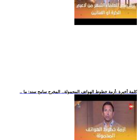
.. كلمة أخيرة -أزمة خطوط الهواتف المحمولة.. المخرج سامح سند: ما