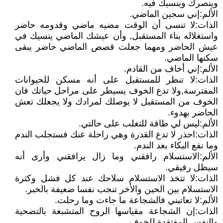
وينصرك وينسيك فيه.
الألم:إني سجين الماضي.
الذات:لا تنسى أن الوقت مضيه ماضي وقدومه حاضر
واستغلاله بناء المستقبل, وأن عيشك الماضي ينسيك في
عيش الحاضر ومهما جعلت قصص الماضي حاضر يبقى
سكنها الماضي.
الألم:إني أخاف من القادم.
الذات:لا تنظر للمستقبل على أنه مسكن للحيوانات
المفترسة,ولا تدع الخوف يسيطر على مراحل حياتك فان
الخوف من المستقبل لا يوصلك لمرادك ولا يجعلك تعش
الحاضر بهدوء.
الألم:ليس لي طاقة للتغلب على حالتي.
الذات:احذر لا تدع القدرة وهي راحلة عنك فستجلب الندم
وما نفع البكاء بعد الندم.
الألم:الاستسلام رافقني وما زال يرافقني وأرى أنه
سيظل رفيقي.
الذات:لا تتخذ الاستسلام سلاحك عند كل فشل وكثرة
الاستسلام بين الحين والأخر تنجب نفسا ضعيفة بالخبر.
الألم:لا تعاتبني فالشجاعة ما جاءت وما رحلت.
الذات:إن الشجاعة مقياسها الروح المتشبعة بالتضحية
والنفس المفتقدة للخوف.