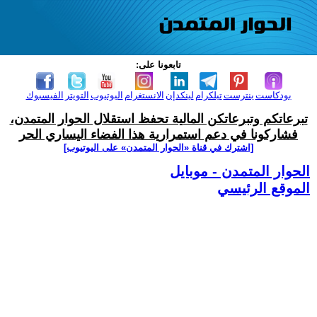
تابعونا على:
بودكاست
بنترست
تيلكرام
لينكدإن
الانستغرام
اليوتيوب
التويتر
الفيسبوك
تبرعاتكم وتبرعاتكن المالية تحفظ استقلال الحوار المتمدن،
فشاركونا في دعم استمرارية هذا الفضاء اليساري الحر
[اشترك في قناة ‫«الحوار المتمدن» على اليوتيوب]
الحوار المتمدن - موبايل
الموقع الرئيسي