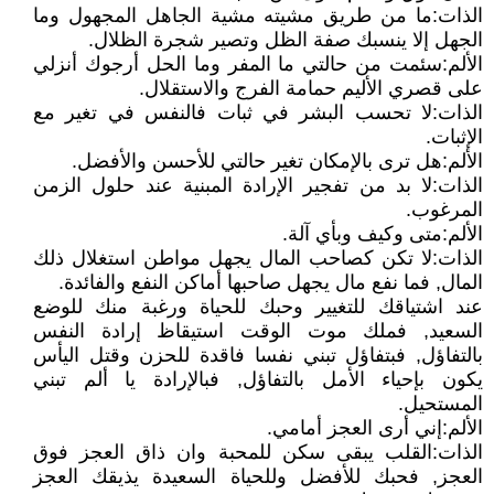
الذات:ما من طريق مشيته مشية الجاهل المجهول وما
الجهل إلا ينسبك صفة الظل وتصير شجرة الظلال.
الألم:سئمت من حالتي ما المفر وما الحل أرجوك أنزلي
على قصري الأليم حمامة الفرج والاستقلال.
الذات:لا تحسب البشر في ثبات فالنفس في تغير مع
الإثبات.
الألم:هل ترى بالإمكان تغير حالتي للأحسن والأفضل.
الذات:لا بد من تفجير الإرادة المبنية عند حلول الزمن
المرغوب.
الألم:متى وكيف وبأي آلة.
الذات:لا تكن كصاحب المال يجهل مواطن استغلال ذلك
المال, فما نفع مال يجهل صاحبها أماكن النفع والفائدة.
عند اشتياقك للتغيير وحبك للحياة ورغبة منك للوضع
السعيد, فملك موت الوقت استيقاظ إرادة النفس
بالتفاؤل, فبتفاؤل تبني نفسا فاقدة للحزن وقتل اليأس
يكون بإحياء الأمل بالتفاؤل, فبالإرادة يا ألم تبني
المستحيل.
الألم:إني أرى العجز أمامي.
الذات:القلب يبقى سكن للمحبة وان ذاق العجز فوق
العجز, فحبك للأفضل وللحياة السعيدة يذيقك العجز