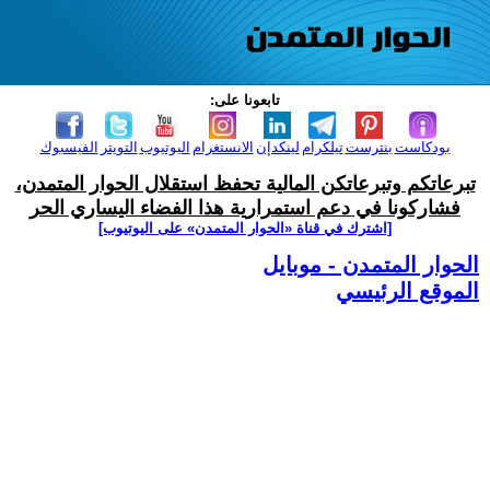
تابعونا على:
بودكاست
بنترست
تيلكرام
لينكدإن
الانستغرام
اليوتيوب
التويتر
الفيسبوك
تبرعاتكم وتبرعاتكن المالية تحفظ استقلال الحوار المتمدن،
فشاركونا في دعم استمرارية هذا الفضاء اليساري الحر
[اشترك في قناة ‫«الحوار المتمدن» على اليوتيوب]
الحوار المتمدن - موبايل
الموقع الرئيسي