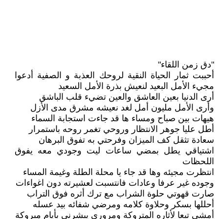
"دق زمن اللقاء"
أحببت ثمار الحياة النقية لروحك العذبة و الصفية أدعوا
مجيء الأمل البعيد لنعيش بذرة الأمل السعيد
أرى الدنيا بعين العاشق والعين تضيء قلب الباشق
وأرى الأمل مليون أمل لغد نعيشه مشرق مدى الأزل
هيهات بين صباح ومساء ها قد جاءت استجابة السماء
أطل عليا جوهر الانتظار وروحي تغمر روحه باستمرار
سعادة تثقل كف الميزان وفرحتي به تفوق البرهان
اشتياقي يطل بمضي ساعات ليت وجودي معه يفوق
اللحظات
انتظرت مجيئه وها قد جاء يا محلة الطلة وغيمة المساء
وجوده غير عرفا وعادات فانتسبت لعشيرته دون اغواءات
صارت قهوتي حلوة الشراب مع ترك أثره فوق التراب
أحللها بسكر وحلاوة كلامه ومرضي شفائه بيد عسله
أمشي تبعا لأثاره المتروكة ومروري يبشرني بأيام مبروكة