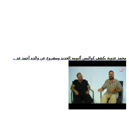
.. محمد عدوية يكشف كواليس ألبومه الجديد ومشروع عن والده أحمد عد