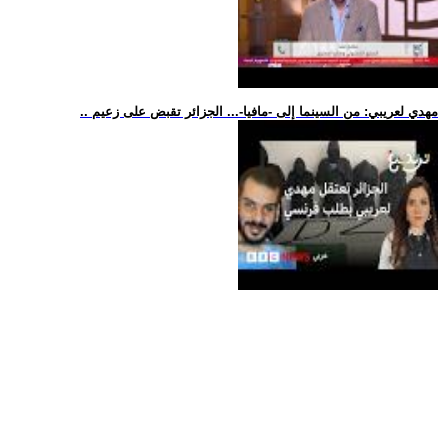
.. مهدي لعريبي: من السينما إلى -مافيا-... الجزائر تقبض على زعيم