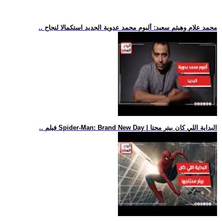
.. محمد علام وهيثم سعيد: ألبوم محمد عدوية الجديد استكمالا لنجاح
.. فيلم Spider-Man: Brand New Day | البداية اللي كان بيتر محتا