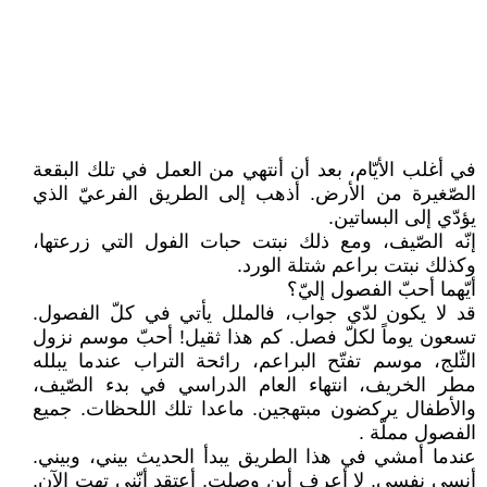
في أغلب الأيّام، بعد أن أنتهي من العمل في تلك البقعة
الصّغيرة من الأرض. أذهب إلى الطريق الفرعيّ الذي
يؤدّي إلى البساتين.
إنّه الصّيف، ومع ذلك نبتت حبات الفول التي زرعتها،
وكذلك نبتت براعم شتلة الورد.
أيّهما أحبّ الفصول إليّ؟
قد لا يكون لدّي جواب، فالملل يأتي في كلّ الفصول.
تسعون يوماً لكلّ فصل. كم هذا ثقيل! أحبّ موسم نزول
الثّلج، موسم تفتّح البراعم، رائحة التراب عندما يبلله
مطر الخريف، انتهاء العام الدراسي في بدء الصّيف،
والأطفال يركضون مبتهجين. ماعدا تلك اللحظات. جميع
الفصول مملّة .
عندما أمشي في هذا الطريق يبدأ الحديث بيني، وبيني.
أنسى نفسي. لا أعرف أين وصلت. أعتقد أنّني تهت الآن.