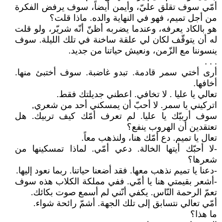
أمّي سوف تقلق عليّ، وأيمن أيضاً، سوف يرفض الفكرة
من أجل تميم، فهو في النهاية والده. ماذا قلت؟
هو بالكاد يعرفه، وعندما يضربه أظنّ أنّه شريّر، ولو قلت
له أن يتوقّف لكان لي علقة ساخنة في تلك الليلة. سوف
ينسوننا مع الزّمن، ونعيش حياتنا من جديد.
. . .
أرى أختي سمر قادمة. تبدو غاضبة. سوف أختبئ منها.
أخافها.
تعالي يا عليا . لا تخافي. اعطني جديلتك فقط.
اتركيني يا سمر. لا أحبّ أن يمسكني أحد من شعري,
سوف أربيّك يا عليا. لم تعرف أمّك كيف تربيك. هل
تعتقدين أن الهروب ينفع؟
تعال يا تميم. دع أمّك هنا، ولنذهب معاً.
-لا أحبّك أيتها الخالة. دعي أمّي. لماذا تمسكينها من
شعرها؟
-دعنا يا تميم نذهب معها. فقد أضعنا حياتنا. ربما نعود إليها.
-أشعر بقيمتي هنا يا أمّي. ففي مملكة الكلاب هذه سوف
تعمّ الرحمة النّاس. يكفي أنّني لم أسمع صوت بكائك.
أمّي تعالي نتسابق إلى تلك الجهة. أشمّ رائحة شواء.
ما هذا؟