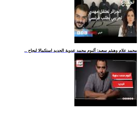
.. محمد علام وهيثم سعيد: ألبوم محمد عدوية الجديد استكمالا لنجاح