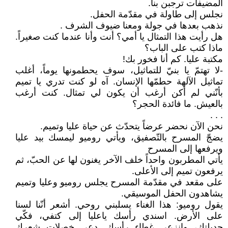
المضيفات ترجبن بنا.
نجلس إلى طاولة في مقدّمة الحفل.
نذهب بعدها في جولة ومعنا ضيوف الشرف .
هل رأيت هذا التمثال يا أمي؟ أنت وأنا عندما كنت صغيراً.
ماذا كتب على الباب؟
مكتبة عليا. كم أنا فخور بك!
-لا تهتمّ يا بنيّ للتماثيل، سوف يحطمونها يوماً، أغلب
تماثيل الآلهة حطمّها الإنسان. آه لو كنت تدري يا تميم
بأنّني لم أكن أرغب أن يكون لي تمثال. كنت أرغب
بالعيش. ما فائدة الحجر؟
. . .
نحن الآن نحضر عرضاً يتحدّث عن حياة عليا وتميم.
يضجّ المسرح بالتّصفيق، ويأتي روميو ليمسك بيد عليا
ويرفعها إلى المسرح
يأتي المطربون واحداً خلف الآخر يغنون لها عن الحبّ، ثم
يرفعون تميم إلى الأعلى.
على مقعد في مقدّمة المسرح يجلس روميو وعليا وتميم
يشاهدون الحفل الموسيقي.
يقول روميو: هذا الغناء يسلبني روحي. أشعر أنّنا لسنا
على الأرض. اسندي رأسك ياعليا إلى كتفي، فكّي
جديلتك، وانزعي غطاء رأسك. دعي خصلات شعرك