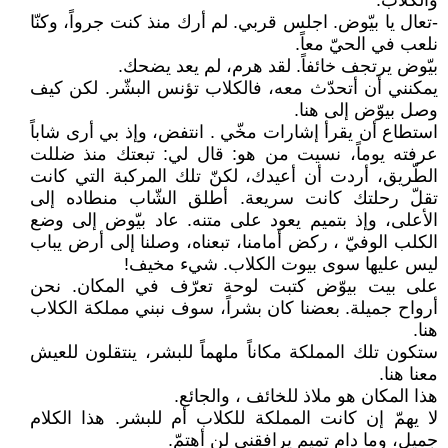
والكلاب.
-تعال يا بيّوض. اجلس قربي. لم أرك منذ كنت جرواً، وكنّا
نلعب في الحيّ معاً.
بيّوض يرتجف خائفاً. لقد هرم، لم يعد يضحك.
يمكنني أن أتحدّث معه، فالكلاب تؤنس البشّر. لكن كيف
وصل بيوّض إلى هنا.
استطاع أن يقرأ إشارات مخّي . انتفض، وإذ بي أرى شاباً
عرفته يوماً، نسيت من هو: قال لي: تبعتك منذ ضللت
الطّريق، أردت أن أعيدك، لكنّ تلك المركبة التي كانت
تقلّ رحلتك كانت سريعة. أطلق الشّاب منطاده إلى
الأعلى، وإذ بتميم يعود على متنه. عاد بيّوض إلى وضع
الكلب الوفيّ ، ركض أمامنا، تبعناه، وصلنا إلى أرض يباب
ليس عليها سوى بيوت الكلاب. شيء مخيف!
على بيت بيوّض كتبت لوحة تعرّف في المكان. نحن
أرواح جميلة. بعضنا كان بشراً، سوف نبني مملكة الكلاب
هنا.
ستكون تلك المملكة مكاناً ملهماً للبشر، ينتقلون للعيش
معنا هنا.
هذا المكان هو ملاذ للخائف ، والجائع.
لا يهمّ إن كانت المملكة للكلاب أم للبشر. هذا الكلام
جميل، وما دام تميم يرافقني لن أهتمّ.