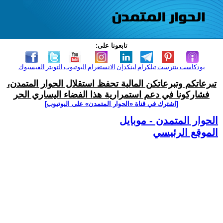
تابعونا على:
بودكاست
بنترست
تيلكرام
لينكدإن
الانستغرام
اليوتيوب
التويتر
الفيسبوك
تبرعاتكم وتبرعاتكن المالية تحفظ استقلال الحوار المتمدن،
فشاركونا في دعم استمرارية هذا الفضاء اليساري الحر
[اشترك في قناة ‫«الحوار المتمدن» على اليوتيوب]
الحوار المتمدن - موبايل
الموقع الرئيسي