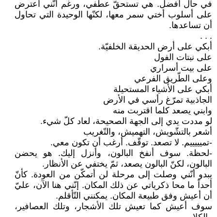
في حال أفضل. هي تستحقّ عطفي، ورغم أنّني أعترض
على أسلوب أختي سمر معها، لكنّها الوحيدة التي تحاول
أن تساعدها.
. . .
أبكي على أرض الحديقة الخلفيّة.
على نبتات الفول
على بيت أسراري
وعلى الطّريق الفرعي
أبكي على الأشياء المستحيلة
الجاذبية تمرّغ رأسي في الأرض
وابني يصعد كلما اقتربت منه
لو مددت يدي إلى الجهة الصحيحة، لعاد كلّ شيء.
أشعر بالتشّويش، التهميش، والتّغريب
-تميييييم. لا تصعد. توقّف. أرغب أن تكون معي.
-لحظة. سوف أنفخ البالون، وأنزل إليك. هو يحضن
البالون، لكنّ البالون يصعد، ثمّ يختفي عن الأنظار.
يبدو أنّني وصلت إلى مرحلة لن أتمكّن من العودة. كأنّ
أحداً ما محا ذكرياتي عن ذلك المكان. إنّني هنا الآن، عليّ
أن أعيش وفق طبيعة المكان. يمكنني التّأقلم.
سوف أعيش كما تعيش تلك الأشجار، وتلك العصافير،