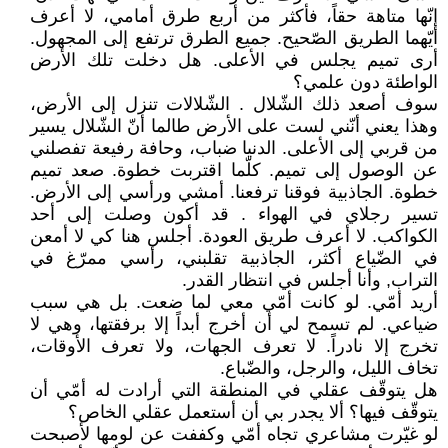
إنّها متاهة حقاً، فأكثر من أربع طرق أمامي، لا أعرف
أيّهما الطريق الصّحيح. جميع الطرق ترتفع إلى المجهول.
أرى تميم يجلس في الأعلى. هل دخلت تلك الأرض
الواطئة دون علمي؟
سوف أصعد ذلك الشّلال . الشّلالات تنزل إلى الأرض،
وهذا يعني أنّني لست على الأرض طالما أنّ الشّلال يسير
من قربي إلى الأعلى. الدنيا ضباب، وحافة رفيعة تفصلني
عن الوصول إلى تميم. كلّما اقتربت خطوة. صعد تميم
خطوة. الجاذبية فوقنا ترفعنا. أمشي ورأسي إلى الأرض.
تسير رجلاي في الهواء . قد أكون وصلت إلى أحد
الكواكب. لا أعرف طريق العودة. أجلس هنا كي لا أمعن
في الضّياع أكثر، الجاذبية تقلبني، رأسي ممرّغ في
التراب, وأنا أجلس في انتظار القدر.
أريد أمّي. لو كانت أمّي معي لما ضعت. بل هي سبب
ضياعي. لم تسمح لي أن أخرج أبداً إلا برفقتها، وهي لا
تخرج إلا نادراً. لا تعرف الجهات، ولا تعرف الأوقات،
تخاف الليل، والرجل، والضّباع.
هل يتوقّف عقلي في المنطقة التي أرادت له أمّي أن
يتوقّف فيها؟ ألا يجدر بي أن أستعمل عقلي الخاص؟
لو غيّرت مشاعري تجاه أمّي وكففت عن لومها لأصبحت