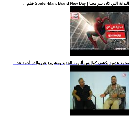
.. فيلم Spider-Man: Brand New Day | البداية اللي كان بيتر محتا
.. محمد عدوية يكشف كواليس ألبومه الجديد ومشروع عن والده أحمد عد