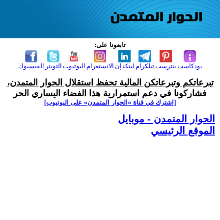
تابعونا على:
بودكاست
بنترست
تيلكرام
لينكدإن
الانستغرام
اليوتيوب
التويتر
الفيسبوك
تبرعاتكم وتبرعاتكن المالية تحفظ استقلال الحوار المتمدن،
فشاركونا في دعم استمرارية هذا الفضاء اليساري الحر
[اشترك في قناة ‫«الحوار المتمدن» على اليوتيوب]
الحوار المتمدن - موبايل
الموقع الرئيسي