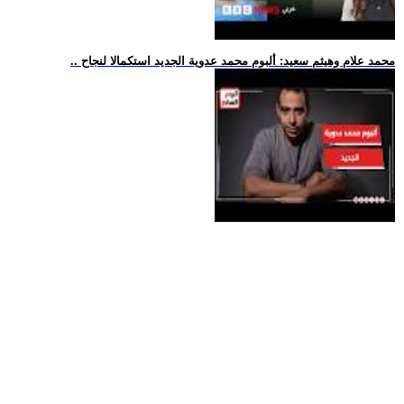
.. محمد علام وهيثم سعيد: ألبوم محمد عدوية الجديد استكمالا لنجاح