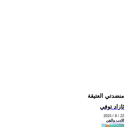
منضدتي العتيقة
ئازاد توفي
2015 / 8 / 22
الادب والفن