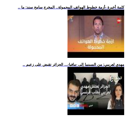
.. كلمة أخيرة -أزمة خطوط الهواتف المحمولة.. المخرج سامح سند: ما
.. مهدي لعريبي: من السينما إلى -مافيا-... الجزائر تقبض على زعيم