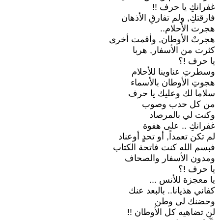
غفرانكِ يا حرف !!
فارقتكِ, ولم تفارقِ الأذهان
هجرت الأحلام..
هجرتٌ الأوطان, وأقمت أخرى
كثرت من الأسفار, هربا
يا حرف !؟
وسطرتِ عناوينا للأحلام
هجوتِ الأوطان بالأسماء
سلاما لك وعليك يا حرف
من كل حدب وصوب
وكنت لي بالمرصاد
غفرانكِ .. على هفوة
لم تكن تعمداً, أو تحدٍ أوعناد
فبسم الله كنت فاتحة الكتاب
ومدون الأسفار والصحاف
يا حرف !؟
يا معجزة للأنس ...
كفاني هذيانا.. بالبعد عنك
وحضنك لي وطن
لن تضاهيه كل الأوطان !!