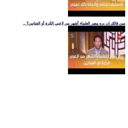
.. مين قالك إن بره مصر العلماء أشهر من لاعبي الكرة أو الفنانين؟