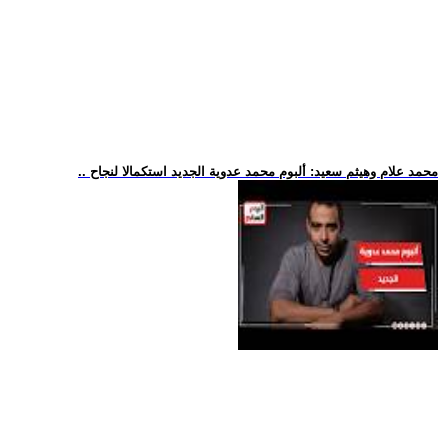
.. محمد علام وهيثم سعيد: ألبوم محمد عدوية الجديد استكمالا لنجاح