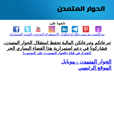
تابعونا على:
بودكاست
بنترست
تيلكرام
لينكدإن
الانستغرام
اليوتيوب
التويتر
الفيسبوك
تبرعاتكم وتبرعاتكن المالية تحفظ استقلال الحوار المتمدن،
فشاركونا في دعم استمرارية هذا الفضاء اليساري الحر
[اشترك في قناة ‫«الحوار المتمدن» على اليوتيوب]
الحوار المتمدن - موبايل
الموقع الرئيسي