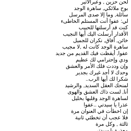
لحن حزين , وعبرالأثير
بوح ملائكي, ساهرة الوجد
سائلة, وما إلا صدى المرسل
لي: عفوا أنت المستلم الخاطىء
كنت قد أرسلتها للحبيب
الأقدار أرسلت اليك أيها النجيب
خائن, أفاق, نكران للجميل
ساهرة الوجد كانت له ,لا مجيب
عفوا, أيقظت فيك القديم من جديد
ودي وإحترامي لك عظيم
وإن وددت فلك الأمر والعشق
وحدك لا أجد غيرك بجدير
شكرا لك أيها الرب..
لمنحك العقل السديد, والرشيد
أنا, لست ذاك العشق والهوى
لساهرة الوجد وقلبها بخليل
عذرا يا سيدتي ..عفوا
إن اخطأت في العنوان مرة
فلا عجب أن تخطئي ثانية
ثالثة , وكل مرة
معذرة يا سيدتي