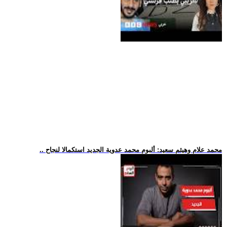
.. محمد علام وهيثم سعيد: ألبوم محمد عدوية الجديد استكمالا لنجاح