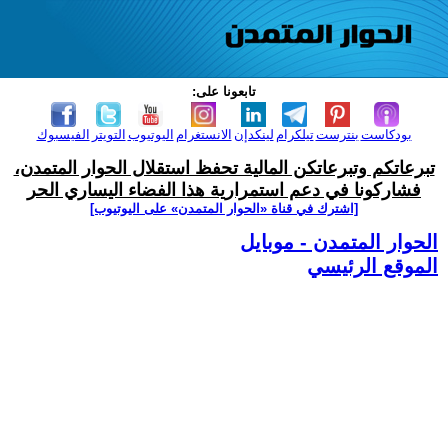
تابعونا على:
بودكاست
بنترست
تيلكرام
لينكدإن
الانستغرام
اليوتيوب
التويتر
الفيسبوك
تبرعاتكم وتبرعاتكن المالية تحفظ استقلال الحوار المتمدن،
فشاركونا في دعم استمرارية هذا الفضاء اليساري الحر
[اشترك في قناة ‫«الحوار المتمدن» على اليوتيوب]
الحوار المتمدن - موبايل
الموقع الرئيسي