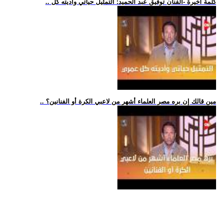
.. كلمة أخيرة -الفنان توفيق عبد الحميد: التمثيل حياتي وأديته كل
.. مين قالك إن بره مصر العلماء أشهر من لاعبي الكرة أو الفنانين؟