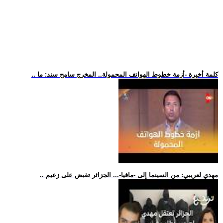
.. كلمة أخيرة -أزمة خطوط الهواتف المحمولة.. المخرج سامح سند: ما
.. مهدي لعريبي: من السينما إلى -مافيا-... الجزائر تقبض على زعيم