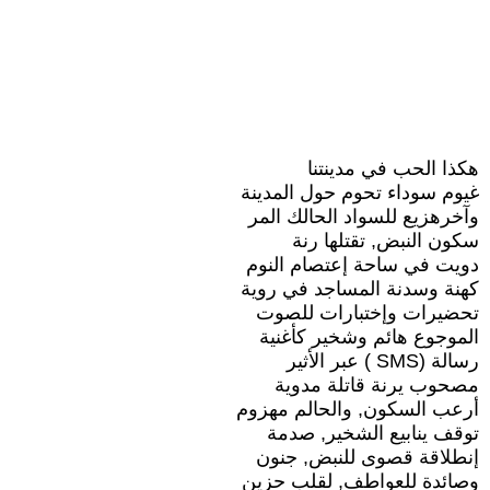
هكذا الحب في مدينتنا
غيوم سوداء تحوم حول المدينة
وآخرهزيع للسواد الحالك المر
سكون النبض, تقتلها رنة
دويت في ساحة إعتصام النوم
كهنة وسدنة المساجد في روية
تحضيرات وإختبارات للصوت
الموجوع هائم وشخير كأغنية
رسالة (SMS ) عبر الأثير
مصحوب يرنة قاتلة مدوية
أرعب السكون, والحالم مهزوم
توقف ينابيع الشخير, صدمة
إنطلاقة قصوى للنبض, جنون
وصائدة للعواطف, لقلب حزين