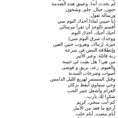
لم يحدث أبدا, وعمق هذه الصدمة
جنون, خيال, حلم, وشجون
ورسالة تقول:
(يا حبيبي لماذا أخذك النوم مني
أقسم بالوجد أن تقرأ مرسالي
أحبك أحبك, أخذك النوم
ووجدك سرق النوم مني)
حيرة, إرتباك, وهروب حنين العين
وإنطلاقة النبض في سرعة
رنة قاتلة, وعبر الأثير
من هي؟ هل بقيت لي حبيبة
والغيوم, رعد, بريق و فوضى
أصوات وصرخات السدنة
وقتل المستمر لهزيع الليل الدامس
وحي سماوي أيقظ بركان
الغرام وأشعل جمر الحب
شكرا لك يارب...
كم أنت سخي, كريم
أرجع ما فقد من الأمل
أيام مضت, أيام خلت