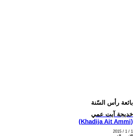
بائعة رأس السّنة
خديجة آيت عمي
(Khadija Ait Ammi)
2015 / 1 / 1