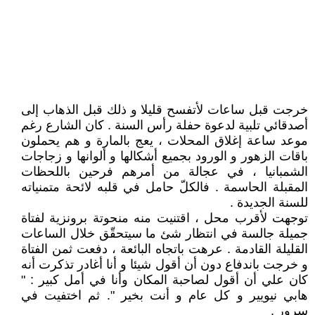
خرجت قبل ساعات لأتفسح قليلا و ذلك قبل الذهاب إلى
أصدقائي تلبية لدعوة حفلة رأس السنة . كان الشارع رغم
موعد ساعة إغلاق المحلات ، يعج بالمارة و هم يحملون
باقات الزهور و الورود بجميع أشكالها و ألوانها و زجاجات
الشمبانيا ، في عجالة من أمرهم فرحين باللحظات
المقبلة الحاسمة . فالكلّ حامل في قلبه لائحة متمنياته
للسنة الجديدة .
توجهت لأقرب محل ، اقتنيت منه منحوتة برونزية لفتاة
جميلة جالسة في انتظار شئ ما سيتحقّق خلال الساعات
القليلة القادمة . عرهت باتجاه البائعة ، دفعت ثمن الفتاة
و خرجت باندفاع دون أن أقول شيئا و أنا أغادر تذكرت أنه
كان علي أن أقول لصاحبة المكان وأنا في أمل كبير : "
هابي نيويير و كل عام و أنت بخير ". ثم اختفيت في
سرور .