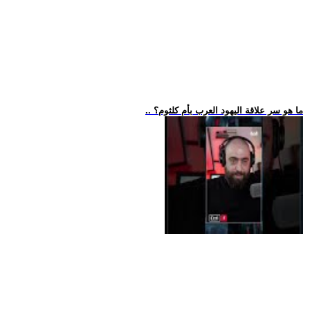
.. ما هو سر علاقة اليهود العرب بأم كلثوم؟