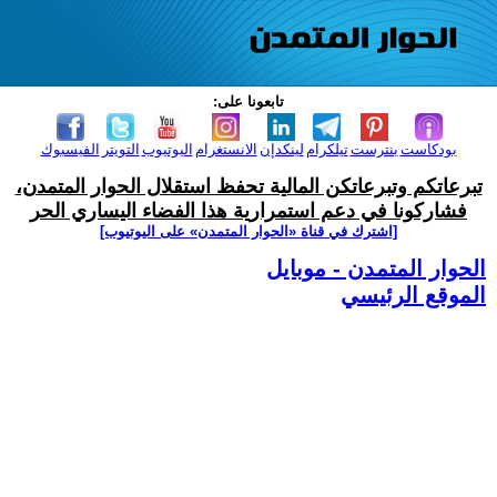
تابعونا على:
بودكاست
بنترست
تيلكرام
لينكدإن
الانستغرام
اليوتيوب
التويتر
الفيسبوك
تبرعاتكم وتبرعاتكن المالية تحفظ استقلال الحوار المتمدن،
فشاركونا في دعم استمرارية هذا الفضاء اليساري الحر
[اشترك في قناة ‫«الحوار المتمدن» على اليوتيوب]
الحوار المتمدن - موبايل
الموقع الرئيسي