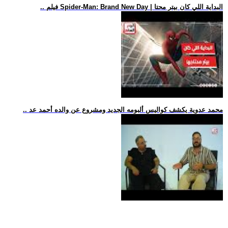
.. فيلم Spider-Man: Brand New Day | البداية اللي كان بيتر محتا
.. محمد عدوية يكشف كواليس ألبومه الجديد ومشروع عن والده أحمد عد