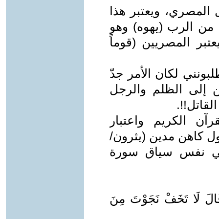
 المصري، ويعتبر هذا
 من الرب (يهوه) وهو
تبر المصريين (قوماً
بونني لكان الأمر جدّ
 إلى الظلم والرجل
لقاتل!!.
آن الكريم واعتبار
ل كاهن مدين (يثرون/
في نفس سياق سورة
قَالَ لَا تَخَفْ نَجَوْتَ مِنَ