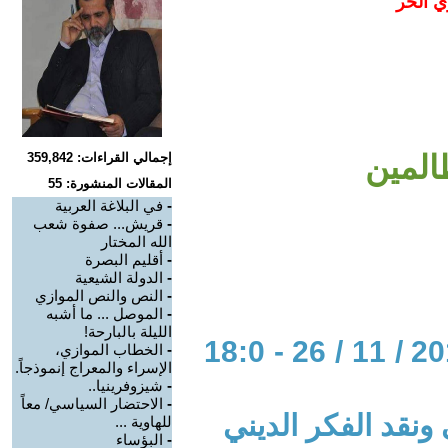
ي الحر
المين
إجمالي القراءات: 359,842
المقالات المنشورة: 55
-
في البلاغة العربية
-
قريش... صفوة شعب
الله المختار
-
أقليم البصرة
-
الدولة الشيعية
-
النص والنص الموازي
-
الموصل ... ما أشبه
الليلة بالبارحة!
الحوار المتمدن-العدد: 4644 - 2014 / 11 / 26 - 18:0
-
الخطاب الموازي،
الإسراء والمعراج إنموذجاً.
-
شيزوفرينيا..
-
الاحتضار السياسي/ معاً
 ونقد الفكر الديني
للهاوية ...
-
البؤساء