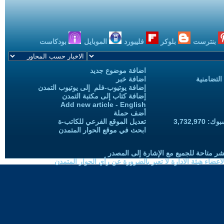
بنترست
بلوكر
فليبورد
الموبايل
بودكاست
اضافة موضوع جديد
التضامنية
اضافة خبر
إضافة يوتيوب-فلم إلى يوتيوب التمدن
إضافة كتاب إلى مكتبة التمدن
Add new article - English
أضف حملة
3,732,97
تعديل الموقع الفرعي للكاتب-ة
ابحث في موقع الحوار المتمدن
شر متاحة للجميع مع الإشارة إلى المصدر
ضاء هيئة الادارة لا تعبر بالضرورة عن رأي الحوار المتمدن