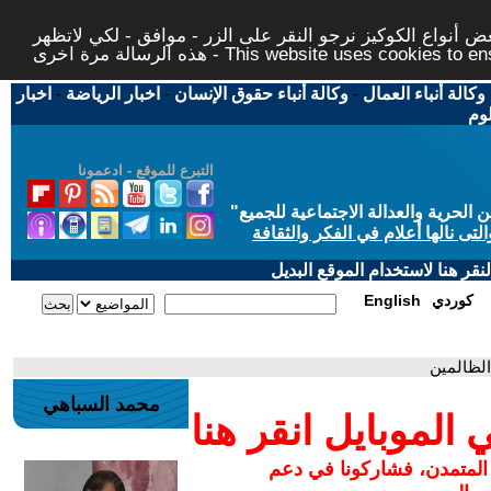
 أنواع الكوكيز نرجو النقر على الزر - موافق - لكي لاتظهر
This website uses cookies to ensure you ge
وكالة أنباء العمال
-
وكالة أنباء حقوق الإنسان
-
اخبار الرياضة
-
اخبار
لوم
التبرع للموقع - ادعمونا
حرية والعدالة الاجتماعية للجميع
"
تى نالها أعلام في الفكر والثقافة
قر هنا لاستخدام الموقع البديل
كوردي
English
لظالمين
محمد السباهي
لموبايل انقر هنا
 المتمدن، فشاركونا في دعم