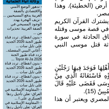
وكالة أنباء العلمانية
رض (الخطيئة). وهذا
-
تدهور الوضع الأمني
والاقتصادي بالضفة
مصر.
الغربية يدفع المسيحيين ...
يشترك القرآن الكريم
-
نزيف الهجرة يهدد
الوجود المسيحي في
ه في قصة موسى وقتله
الضفة الغربية: تحذيرات
من ...
اق الحادثة في سورة
-
بدون انقطاع.. تردد قناة
طيور الجنة 2026 الجديد
ثة قتل موسى النبي
على نايل سات ...
-
أغاني البيبي المفضلة..
تردد قناة طيور الجنة
2026 Toyor Al-Ja ...
-
بدون انقطاع.. تردد قناة
هْلِهَا فَوَجَدَ فِيهَا رَجُلَيْنِ
طيور الجنة 2026 الجديد
على نايل سات ...
ِهِ فَاسْتَغَاثَهُ الَّذِي مِنْ
-
بدون انقطاع.. تردد قناة
طيور الجنة 2026 الجديد
مُوسَى فَقَضَى عَلَيْهِ قَالَ
على نايل سات ...
-
-المقاومة الإسلامية في
ينٌ (15).
العراق- تعلن تأجيل ردها
لمصري ويعتبر أن هذا
العسكري على ا ...
-
-المقاومة الإسلامية في
العراق- تعلن تأجيل ردها