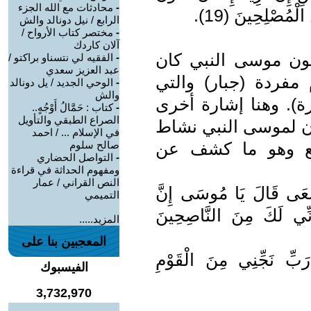
-
محادثات مع الله الجزء
لْمُصْلِحِينَ (19).
الرابع / نيل دونالد والش
-
مختصر كتاب الأرواح /
آلان كاردك
 واضحة لكون موسى النبي كان
-
الفقيه لي نتسناو براكتو /
عبد العزيز سعدي
 مفردة (جبار) والتي
-
الوحي الجديد / يل دونالد
والش
ة). وهنا إشارة أخرى
-
كتاب : حَمَّالُ أَوْجُهٍ..
الصراع الطبقي والتأويل
كان لموسى النبي نشاط
في الإسلام ... / احمد
تع وهو ما كشف عن
صالح سلوم
-
التواصل الحضاري
ومفهوم الحداثة في قراءة
النص القراني / عمار
َسْعَى قَالَ يَا مُوسَى إِنَّ
التميمي
إِنِّي لَكَ مِنَ النَّاصِحِينَ
المزيد.....
المعجبين بنا على
رَبِّ نَجِّنِي مِنَ الْقَوْمِ
الفيسبوك
3,732,970