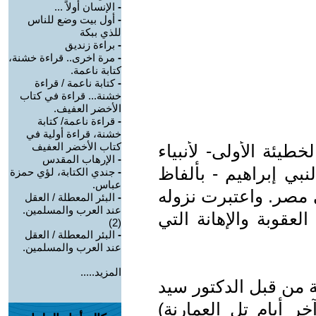
-
الإنسان أولاً ...
-
أول بيت وضع للناس
للذي ببكة
-
براءة زنديق
-
مرة اخرى.. قراءة خشنة،
كتابة ناعمة.
-
كتابة ناعمة / قراءة
خشنة... قراءة في كتاب
الأخضر العفيف.
-
قراءة ناعمة/ كتابة
خشنة، قراءة أولية في
كتاب الأخضر العفيف
طيئة الأولى- لأنبياء
-
الإرهاب المقدس
نبي إبراهيم - بألفاظ
-
جندي الكتابة، لؤي حمزة
عباس.
ى مصر. واعتبرت نزوله
-
البئر المعطلة / العقل
عند العرب والمسلمين.
لعقوبة والإهانة التي
(2)
-
البئر المعطلة / العقل
عند العرب والمسلمين.
المزيد.....
 من قبل الدكتور سيد
 أيام تل العمارنة)