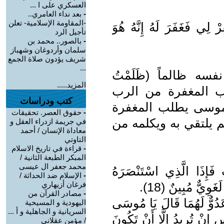
العسكري على ا ...
-
بعد نداء العامري..
-المقاومة الإسلامية- تعلن
 لِي فَغَفَرَ لَهُ إِنَّهُ هُوَ
تأجيل الرد
-
بالصور.. محمد بن
سلمان وأردوغان وشهباز
شريف يؤدون صلاة الجمع
...
سه ظالماً (ظَلَمْتُ
المزيد.....
لب المغفرة من الرب
كتب ودراسات
 موسى يطلب المغفرة
-
حقوق العصر. تحقيقات
م يلتقي به ويكلمه من
في جريمة ازدراء العقل و
معاداة الإنسان / أحمد
التاوتي
-
قراءة في تاريخ الاسلام
المبكر الطبعة الثانية /
محمد جعفر ال عيسى
ُ فَإِذَا الَّذِي اسْتَنْصَرَهُ
-
الإسلام ضد الحداثة /
وِيٌّ مُبِينٌ (18).
فرغان أزيهاري
-
مصادر القرآن من
 عَدُوٌّ لَهُمَا قَالَ يَا مُوسَى
اليهودية و المسيحية
السريانية و الجاهلية و أ ...
سِ إِنْ تُرِيدُ إِلَّا أَنْ تَكُونَ
/ مؤمن عقلاني