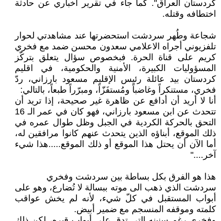
كردستان العراق". كما جاء في تقرير اخباري عن حادثة
اختطافه وقتله.
شجاعة وطُهر سردشت استحضرتها عند مشاهدتي لحوار
تلفزيوني أجراه الاعلامي سعدون محسن ضمد مع فخري
كريم على قناة الحرة. فبخصوص سؤال يتعلق بتركّز
المسؤوليات الكبيرة، الأمنية والحكومية، في اقليم
كردستان بيد عائلة رئيس الإقليم مسعود بارزاني، ردّ
فخري، مستنكراً وغاضباً ومُستفَزّاً، ومبرّراً طبعاً، بالتالي:
أنا لا أريد أن أدافع عن ظاهرة غير صحيحة، إذا تريد أن
تتحدث عن ابن مسعود بارزاني، فهو كان في عمر الـ 16
التحق بالحركة الكردية في الجبل وظل طوال عمره في
ذلك الموقع، أبناؤه الذين يتحدث عنهم كانوا مرافقين له،
أما الآن أن يحتل هذا الموقع أو ذلك الموقع.....هذا شيء
آخر...."
هذا هو الفرق بكل بساطة بين سردشت وفخري
سردشت الذي ذهب الى موته ببسالة لا تُضارع، وهو على
أبواب المستقبل في كلّ شيء، لأنه لم يخش عواقب
كلمته وموقفه المنسجم مع ضمير أبيض.
وفخري رغم سنينه التي تدق على أبواب قبره، لكن ذلك