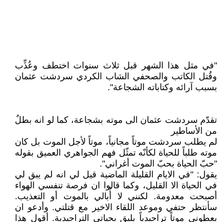
"في مثل هذا الشهر قبل ثلاث سنوات اختطف وعُذِّب
وقُتل الكاتب والصحفي الشاب الكردي سردشت عثمان
بسبب آرائه وكتاباته الشجاعة".
تقدّم سردشت عثمان الى موته بشجاعة، كما لو انه بطلٌ
من الأساطير
لم يطلب سردشت موتاً مجانياً، موتاً لأجل الموت بل كان
موته طلباً للحياة لكأنّه تمثّل فهم الجواهري العميق بقوله
"حبّ الحياة بحبّ الموت أغراني".
يقول: "في الايام القليلة الماضية قيل لي انه لم يبق لي
في الحياة الا القليل، وكما قالوا ان فرصة تنفسي الهواء
أصبحت معدومة. لكنني لا أُبالي بالموت أو التعذيب.
سأنتظر حتفي وموعد اللقاء الاخير مع قتلتي. وأدعو ان
يعطوني موتاً تراجيدياً يليق بحياتي التراجيدية. أقول هذا