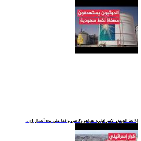
.. إذاعة الجيش الإسرائيلي: نتنياهو وكاتس وافقا على بدء أعمال إع