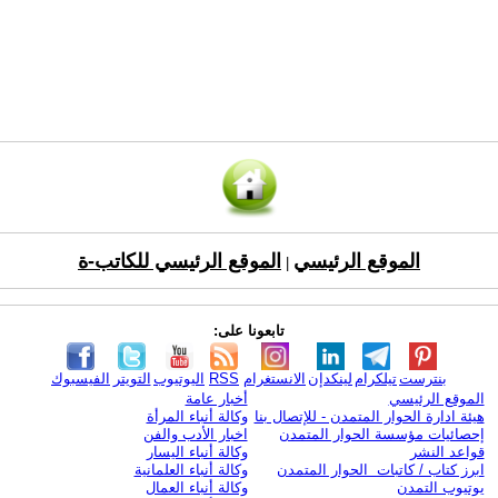
الموقع الرئيسي
الموقع الرئيسي للكاتب-ة
|
تابعونا على:
بنترست
تيلكرام
لينكدإن
الانستغرام
RSS
اليوتيوب
التويتر
الفيسبوك
الموقع الرئيسي
أخبار عامة
هيئة ادارة الحوار المتمدن - للإتصال بنا
وكالة أنباء المرأة
إحصائيات مؤسسة الحوار المتمدن
اخبار الأدب والفن
قواعد النشر
وكالة أنباء اليسار
ابرز كتاب / كاتبات الحوار المتمدن
وكالة أنباء العلمانية
يوتيوب التمدن
وكالة أنباء العمال