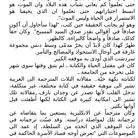
حتى تعلموا كم يعاني شباب هذه البلاد وان الموت هو
ابسط اختياراتهم. حتى تعلموا ان الذي يخيفنا هو
الاستمرار في الحياة وليس الموت".
وهو لم يجانب الحقيقة حين كتب، "لهذا سأحاول أن أكون
صادقاً في أقوالي بقدر صدق السيد المسيح". وكان حقاً
كذلك، صادقاً و واضحاً كالبراءة، كالطهر.
طهرٌ كهذا كان لابدّ أن يخرّ مدمّى وسط دنس مجموعة
غارقة في أوحال الاستحواذ والمصالح والتآمر.
سردشت الذي أودى به موقفه الكبير
كان في مقتبل الحياة والكتابة ـ لم يتبق وقتها سوى شهر
على تخرجه من الجامعة ـ
لكتابته نكهة حيّة.. مقالاته الثلاث المترجمة الى العربية
تشير الى موهبة حقيقية في كتابة مختلفة، غير متكلفة،
تدخل القلب لأنها تصدر عن وجدان نازف. مقالاته تلك
تشير الى امكانية كبيرة في الكتابة لكنها أُطفئت قبل
أوانها بكثير.
وكان مترجماً عن الانكليزية يستعين بما يتقاضاه عن
ترجماته تلك لمواصلة دراسته. وقد صبّت ترجماته في
ذات الموقف الذي اتخذه من السلطة، إذ عمد الى
الموضوعات التي "تعرض أوجه فساد الأسرة الحاكمة في