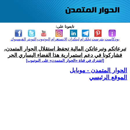
تابعونا على:
بودكاست
بنترست
تيلكرام
لينكدإن
الانستغرام
اليوتيوب
التويتر
الفيسبوك
تبرعاتكم وتبرعاتكن المالية تحفظ استقلال الحوار المتمدن،
فشاركونا في دعم استمرارية هذا الفضاء اليساري الحر
[اشترك في قناة ‫«الحوار المتمدن» على اليوتيوب]
الحوار المتمدن - موبايل
الموقع الرئيسي