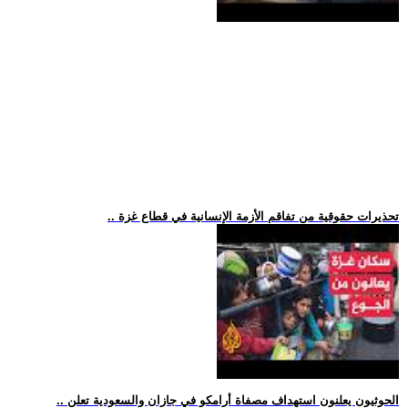
.. تحذيرات حقوقية من تفاقم الأزمة الإنسانية في قطاع غزة
.. الحوثيون يعلنون استهداف مصفاة أرامكو في جازان والسعودية تعلن