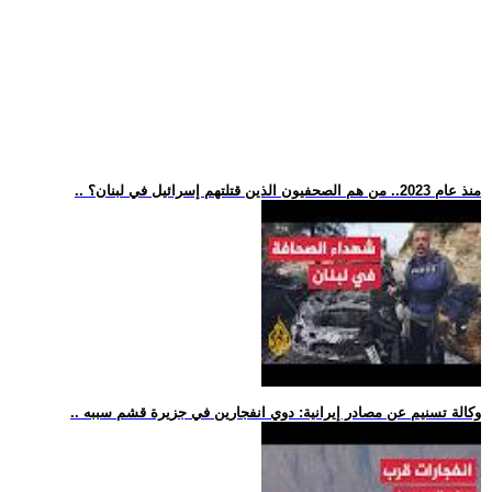
.. منذ عام 2023.. من هم الصحفيون الذين قتلتهم إسرائيل في لبنان؟
.. وكالة تسنيم عن مصادر إيرانية: دوي انفجارين في جزيرة قشم سببه