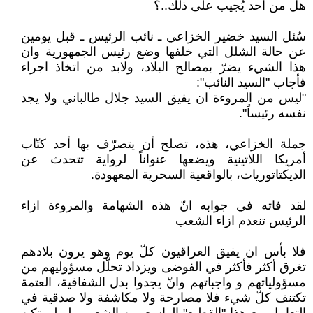
هل من أحد يُجيب على ذلك..؟
سُئل السيد خضير الخزاعي ـ نائب الرئيس ـ قبل يومين
عن حالة الشلل التي خلفها وضع رئيس الجمهورية وان
هذا الشيء يضرّ بمصالح البلاد، ولابد من اتخاذ اجراء
فأجاب "السيد النائب":
"ليس من المروءة ان يفيق السيد جلال طالباني ولا يجد
نفسه رئيساً".
جملة الخزاعي، هذه، تصلح أن يتصرّف بها أحد كتّاب
أمريكا اللاتينية ويضعها عنواناً لرواية تتحدث عن
الديكتاتوريات، بالواقعية السحرية المعهودة.
لقد فاته في جوابه انّ هذه الشهامة والمروءة ازاء
الرئيس تنعدم ازاء الشعب
فلا بأس ان يفيق العراقيون كلّ يوم وهو يرون بلادهم
تغرق أكثر فأكثر في الفوضى ويزداد تحلّل مسؤوليهم من
مسؤولياتهم و واجباتهم وانّ يجدوا بدل الشفافية، العتمة
تكتنف كلّ شيء فلا مصارحة ولا مكاشفة ولا صدقية في