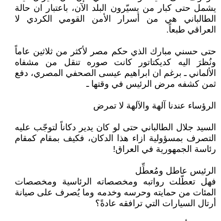
يشمل حتى كبار من يسيّرون البلد الآن، باعتبار ان حالة
الطالباني هي من أسرار الأمن القومي الكردي لا
العراقي طبعاً.
حتى حسني مبارك الذي حكم مصر لأكثر من ثلاثين عاماً
ونُظرَ اليه كديكتاتور كانت صوره تنقل من مشفاه
الألماني ـ برغم ان ابراهيم عيسى الصحفي المصري، دفع
ثمن كشفه مرض الرئيس في وقتها ـ
الرؤساء عندنا آلهة والآلهة لا تمرض
السيد جلال الطالباني حتى لو كان يدير دكاناً لتوجّب عليه
التصرف بمسؤولية ازاء هذا الدكان، فكيف بمقام كمقام
رئاسة الجمهورية في العراق!
الرئيس عاطل ومُعطِّل
فهل تعطّلت رواتبه ومخصصاته الرئاسية ومخصصات
المئات من حمايته وحرسه وخدمه وما يُصرف على صيانة
أرتال السيارات التي ترافقه عادةً؟