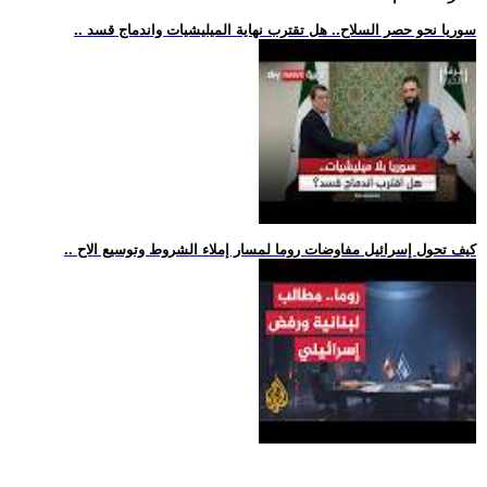
.. سوريا نحو حصر السلاح.. هل تقترب نهاية الميليشيات واندماج قسد
.. كيف تحول إسرائيل مفاوضات روما لمسار إملاء الشروط وتوسيع الاح