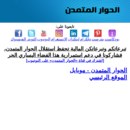
تابعونا على:
بودكاست
بنترست
تيلكرام
لينكدإن
الانستغرام
اليوتيوب
التويتر
الفيسبوك
تبرعاتكم وتبرعاتكن المالية تحفظ استقلال الحوار المتمدن،
فشاركونا في دعم استمرارية هذا الفضاء اليساري الحر
[اشترك في قناة ‫«الحوار المتمدن» على اليوتيوب]
الحوار المتمدن - موبايل
الموقع الرئيسي