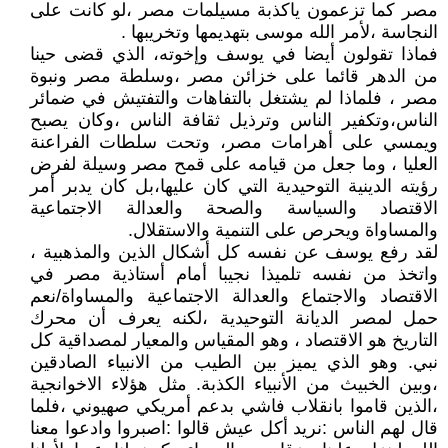
مصر كما تزعمون ياكذبة مسيلمات مصر ،لو كانت على
النجاسة ،لأمر الله موسى بتهديمها وتخريبها .
فماذا تقولون أيضا في يوسف وإخوته، الذي قضى حينا
من الدهر قائما على خزائن مصر ،وسلطة مصر ونبوة
مصر ، فلماذا لم يشتغل بالتفاهات والتفتيش في ضمائر
الناس،وتكفير الناس وترذيل ثقافة الناس ،وكان يصبح
ويمسي على أهرامات مصر، وتحت سلطات الفراعنة
العليا ، وما جعل من قيامه على قمح مصر وسيلة لفرض
رؤيته الدينية التوحيدية التي كان عليها،بل كان يدبر أمر
الاقتصاد والسياسة والصحة والعدالة الاجتماعية
والمساواة ويحرص على التنمية والاستقلال.
لقد رفع يوسف عن نفسه كل أشكال الذين والمذهبية ،
واتخذ من نفسه تلميذا نجيبا أمام أستاذية مصر في
الاقتصاد والاجتماع والعدالة الاجتماعية والمساواة/نعم
حمل لمصر الديانة التوحيدية ،لكنه يعرف أن محرك
التاريخ هو الاقتصاد ، وهو المقياس والمعيار لمصداقية كل
نبي. وهو الذي يميز بين الطيب من الانبياء الصادقين
،وبين الخبيث من الأنبياء الكذبة. مثل هؤلاء الاخوانجية
،الذين قاموا بانقلاب فاشي بدعم أمريكي صهيوني ،فلما
قال لهم الناس :نريد أكل عيش قالوا :اصبروا وادعوا معنا