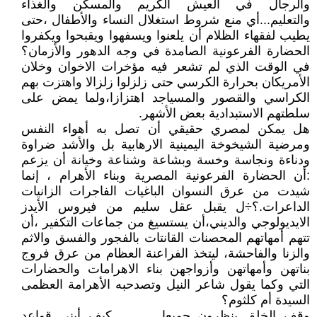
والرجال في العيش الكريم والمسكن والغذاء
والتعليم...أي منع شروط استغلال النساء والأطفال ،حتى
يطيب لفقهاء الظلام أن يلعنوا ويسفهوا ويقبحوا ويكفروا
الحضارة الفرعونية الصامدة في وجه الدهور والأزمان؟
في الوقت الذي لم تشعر فيه مؤخرات الاخوان وخلان
الأمريكان بحرارة الكرسي حتى زلزلوا زلزالا واهتزت بهم
الكراسي والقصور والمسياجد اهتزازا،ولما يمض على
سلطتهم الاستبدادية بعض الأشهر.
هل يمكن لمصري حقيقي أن تصل به أهواء النفس
ومرضية الشيخوخة اليمينية الارهابية بل والأشد ضراوة
ودناءة ونجاسة وخسة وبشاعة وشناعة وخيانة أن يزعم
:أن الحضارة الفرعونية المصرية وبناء الأهرام ، إنما
شيدت من عرق النسوان الباغيات الفاجرات الزانيات
الداعرات.؟÷ل يقبل عقل سليم من فيروس الأيدز
الايديولوجي والديني،أن يستسيغ من جماعات التكفير ،أن
تتهم أمهاتهم المحصنات القانتات بالفجور والفسق والاثم
والزنا والفاحشة، ليتخذ الفراعنة العظام من عرق فروج
بناتهن وأمهاتهن وأزواجهن بناء الاهرامات والحضارات
التي وكما يقول شاعر النيل وتصدحبه الأهرامة العظمى
السيدة أم كلثوم؟
وقف الخلق ينظرون جميعا............ كيف أبني قواعد