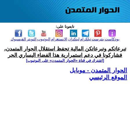
تابعونا على:
بودكاست
بنترست
تيلكرام
لينكدإن
الانستغرام
اليوتيوب
التويتر
الفيسبوك
تبرعاتكم وتبرعاتكن المالية تحفظ استقلال الحوار المتمدن،
فشاركونا في دعم استمرارية هذا الفضاء اليساري الحر
[اشترك في قناة ‫«الحوار المتمدن» على اليوتيوب]
الحوار المتمدن - موبايل
الموقع الرئيسي