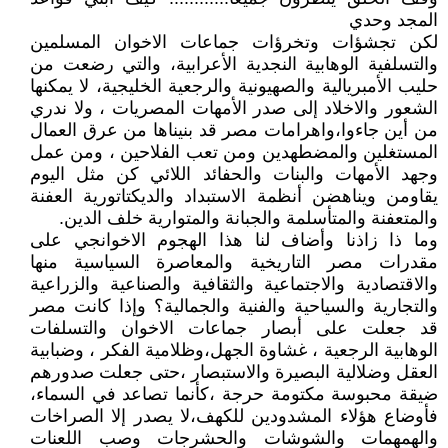
المجد وحدي
لكن تجشؤات وتخرؤات جماعات الاخوان المسلمين
والتسلفية الوهابية النجدية الأعرابية، والتي رضعت من
حليب الأمبريالية والصهيونية والرجعية الخليجية، لا يمكنها
الشعور والاخلاد إلى صدر الأمهات المصريات ، ولا ندري
من أين جاءوا،واهرامات مصر قد بنيناها من عرق العمال
المستغلين والمضطهدين ومن تعب الفلاحين ، ومن عمل
وجهد الأمهات والبنات والحفائد اللائي كن مثل اليوم
يقاومن ويناهضن أنظمة الاستبداد والديكتاتورية العفنة
والمتعفنة والمتأسلمة والجبانة والمتوارية خلف الدين.
وما ذا زاذنا وأضاف لنا هذا الهجوم الاخوانجي على
مقدرات مصر التاريخية والمعاصرة السياسية منها
والاقتصادية والاجتماعية والثقافية والصناعية والزراعية
والتجارية والسياحية والفنية والجمالية؟ وإذا كانت مصر
قد جعلت على أبصار جماعات الاخوان والتسلفات
الوهابية الرجعية ، غشاوة الجهل،وظلامية الفكر ، وضبابية
العقل وضلالية البصيرة والاستبصار ،حتى جعلت صدورهم
ضيقة محبوسة مكتومة حرجة ،كأنما تصاعد في السماء،
فأوضاع هؤلاء المشدودين للكهف،لا يصدر إلا الصراخات
والهمهمات والشوشات والحشرجات وصب اللعنات