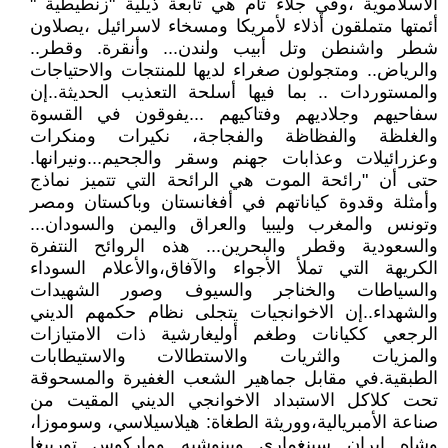
الاسلاموية ،وفي جلاء تام هي تابعة ذيلية "زنطيطية "
أئمتها متملقون أذلاء لأمريكا ومسخاء لاسرائيل ،يصلاون
شطر واشنطن وتل أبيب ولندن... وأنقرة. وقطر..
والرياض.. ومتجولون صغراء لديها للمنتجات والاحتياجات
والمستوردات .. بما فيها أسلحة التعذيب الحديثة..إن
سفاحيهم وجلاديهم وفتاكيهم ...يفوقون في القسوة
والغلظة والفظاظة والفجاجة، نكيرات ومنكرات
وعزرائيلات وعذابات جهنم وسقر والجحيم...ونيرانها.
حتى أن "رائحة الموت هي الرائحة التي تتميز نماذج
وأمثلة وقدوة كياناتهم في أفغانستان وباكستان ومصر
وتونس والمغرب وليبيا والعراق واليمن والسودان...
والسعودية وقطر والبحرين... هذه الروائح النتفرة
الكريهة التي تملأ الأجواء والآفاق،والأعلام السوداء
والسياطات والخناجر والسيوف وصور الشهيدات
والشهداء..إن الاخوانجيات يتجلى نظام حكمهم الديني
الرجعي ككيانات وطغم أوليغارشية ذات الامتيازات
والمزيات والثريات والاستطالات والاستيطابات
الطبقية.في مقابل جماهير الشعب الغفيرة والمسحوقة
تحت كلاكل الاستبداد الاخوانجي الديني المقيت من
صناعة الأمبريالية،ووريثة الطغاة: هيلاسيلاسي، وسوموزا،
وشاه إيران سينغماري وبينوشيه وماركوس تورييغا