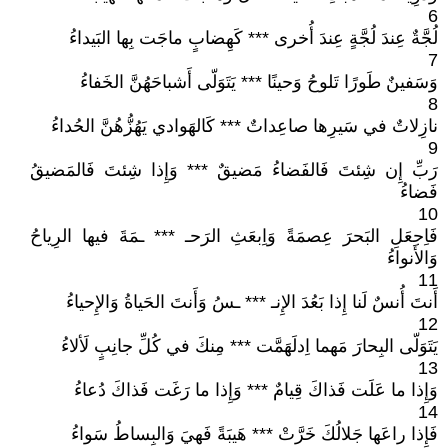
6
لُجَّةٌ عِندَ لُجَّةٍ عِندَ أُخرى *** كَهِضابٍ ماجَت بِها البَيداءُ
7
وَسَفينٌ طَورًا تَلوحُ وَحينًا *** يَتَوَلّى أَشباحَهُنَّ الخَفاءُ
8
نازِلاتٌ في سَيرِها صاعِداتٌ *** كَالهَوادي يَهُزُّهُنَّ الحُداءُ
9
رَبِّ إِن شِئتَ فَالفَضاءُ مَضيقٌ *** وَإِذا شِئتَ فَالمَضيقُ
فَضاءُ
10
فَاِجعَلِ البَحرَ عِصمَةً وَاِبعَثِ الرَحـ *** ـمَةَ فيها الرِياحُ
وَالأَنواءُ
11
أَنتَ أُنسٌ لَنا إِذا بَعُدَ الإِنـ *** ـسُ وَأَنتَ الحَياةُ وَالإِحياءُ
12
يَتَوَلّى البِحارَ مَهما اِدلَهَمَّت *** مِنكَ في كُلِّ جانِبٍ لَألاءُ
13
وَإِذا ما عَلَت فَذاكَ قِيامٌ *** وَإِذا ما رَغَت فَذاكَ دُعاءُ
14
فَإِذا راعَها جَلالُكَ خَرَّتْ *** هَيبَةً فَهيَ وَالبِساطُ سَواءُ