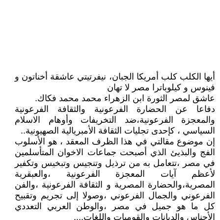
أيها الكلب كلب أمريكا الجبان، نيفرتيتي عاشقة أخناتون و
فينوس و كيلوباترا مصر لا تهان
عاشق لمصر الثورة ابن الزهراء محمد محمد فكاك.
دفاعا عن الحضارة الفرعونية والثقافة الفرعونية
والمعجزة الفرعونية،ضد التخريفات وأوهام الاسلام
السياسي ، كإحدى تجليات الثقافة الأمبريالية الصهيونية..
إن موضوع مقالتي في هذا الظرف المعقد ، هو الأسلوب
الفج والبذيئ الذي أصبحت جماعات الاخوان المتأسلمين
في مصر ،تتعامل به من ترذيل وتنجيس وتبخيس وتكفير
لأعظم آيات المعجزة الفرعونية ،والعبقرية
المصرية،والحضارة المصرية و الثقافة الفرعونية ،والفن
الفرعوني والجمال الفرعوني ،وصولا إلى تجريم وتقبيح
كل ما هو جميل في مصر ،والوطن العربي التعددي
الأجناس والديانات والقوميات واللغات....