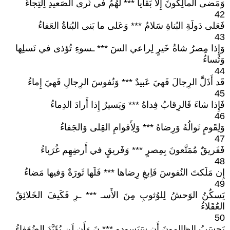
وَمَضى المالِكونَ إِلّا بَقايا *** لَهُمُ في ثَرى الصَعيدِ اِلتِجاءُ
42
فَعَلى دَولَةِ البُناةِ سَلامٌ *** وَعَلى ما بَنى البُناةُ العَفاءُ
43
وَإِذا مِصرُ شاةُ خَيرٍ لِراعي السَ *** ـسوءِ تُؤذى في نَسلِها
وَتُساءُ
44
قَد أَذَلَّ الرِجالَ فَهيَ عَبيدٌ *** وَنُفوسَ الرِجالِ فَهيَ إِماءُ
45
فَإِذا شاءَ فَالرِقابُ فِداهُ *** وَيَسيرٌ إِذا أَرادَ الدِماءُ
46
وَلِقَومٍ نَوالُهُ وَرِضاهُ *** وَلِأَقوامِ القِلى وَالجَفاءُ
47
فَفَريقٌ مُمَتَّعونَ بِمِصرٍ *** وَفَريقٍ في أَرضِهِم غُرَباءُ
48
إِن مَلَكتَ النُفوسَ فَاِبغِ رِضاها *** فَلَها ثَورَةٌ وَفيها مَضاءُ
49
يَسكُنُ الوَحشُ لِلوُثوبِ مِنَ الأَسـ *** ـرِ فَكَيفَ الخَلائِقُ
العُقَلاءُ
50
يَحسَبُ الظالِمونَ أَن سَيَسودو *** نَ وَأَن لَن يُؤَيَّدَ الضُعَفاءُ