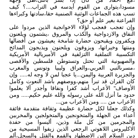
،مع أحفاد من كان إذا بشر بأنثى،ظل وجهه
مسودا،يتوارى من القوم أيدسه في التراب....؟ كيف
تسب هذه الجماعات الوثنية الصنمية حقا،سادتها وكبراءها
الفراعنة بغير علم أو حق؟
وإن تعجب فعجب لؤلاء الاخوانجية الذين مردوا على
النفاق والازدواجية والكذب والمروق ،يشتمون ويلعنون
ويكفرون ويقبحون حضارة شامخة يعيشون من أفضالها
ومنتها وخيراتها، ويزوقون ويلحنون ويذبجون المدائح
التكسبية التملقية االتزلفية في الأمبريالية الأمريكية
والصهيونية التي تحتل وتستوطن فلسطين والأقصى
،مسرىالنبي العربي،والعراق وليبيا وتونس والمغرب
والجزيرة العربية واليمن...يا عجبا لمن لا وجه له..... وإن
كان القران قد تبرأ منهم،ووصفهم بأشد النعوت وكامل
الأوصاف" الأعراب أشد كفرا ونفاقا وأجدر ألا يعلموا
حدود ما أنزل الله على رسوله والله عليم حكيم..... ومن
الأعراب من .... ومن الأعراب من...
وكذلك جعلنا لكل حضارة عظيمة وثقافة متقدمة فائقة
أعداء من الجهلة والمتخونجين والمتخولجين والمخربين
والمجرمين من كل ملة وذين، أليسوا من حفدة
الاكليروس اللاهوتي الرجعي الذين زيفوا المسيحية من
دين السلام إلين الاضطهاد والقمع والقتل والسحل،ألم