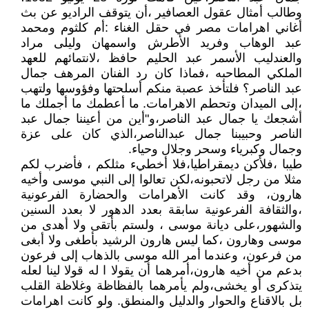
وطالب أمثال عقول العصافير ،أن يتوقف الراديو عن بث
أغاني اهرامات مصر في حقل الغناء :أم كلثوم ومحمد
عبد الوهاب وفريد الأطرش واسمهان وليلى مراد
والعندليب الأسمر عبد الحليم حافظ ،لانتمائهم للعهد
الملكي المطاحبه ،فماذا كان رد الفنان المرهف جمال
عبد الناصر؟ فلتأخذ عصبة منكم أسلحتها وفؤوسها ولتهب
،إلى الميدان وتحطم الاهرامات. ما أعطمك ما أجملك ما
أشجعك يا جمال عبد الناصر،و"أين من أعيننا جمال عبد
الناصر وحبيبنا جمال عبدالناصر،الذي كان على عزة
وجمال وكبرياء وسحر وجلال وحياء.
طيبا ،فلأكن ديمقراطيا،فلا أخطيء مثلكم ، فأضرب لكم
مثلا من رجل لاتحبونه،لكن تعالوا إلى النبي موسى وأخيه
هارون، وقد كانت الأهرامات والحضارة الفرعونية
،والثقافة الفرعونية سابقة بعدد الدهور لا بعدد السنين
والشهور،على ديانة موسى ، ولستم بأتقى ولا أهدى من
موسى وهارون ،كما ليس هارون الرشيد بأطغى ولا أبغى
من فرعون، وعندما أمر الله موسى بالذهاب إلى فرعون
بدعم من أخيه هارون،أمرهما أن يقولا ا له قولا لينا لعله
يتذكرى أو يخشى،ولم يأمرهما بالفظاظة وغلاظة القلب
بل بالاقناع والحوار والدليل والمنطق. ولو كانت اهرامات