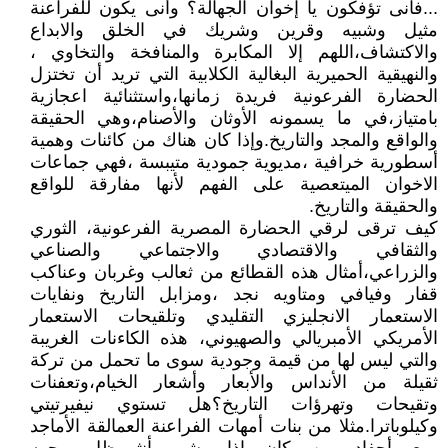
...فأنى تؤفكون يا إخوان الجهالة؟ وأنى يكون للفراعنة
مثيل وشبيه وقرين وشريك في الخلق والابداع
والاكتشاف،اللهم إلا المكابرة والمنافخة والتخاوي ،
والنهيقية الحميرية البغالية الكلابية التي تريد أن تختزل
الحضارة الفرعونية فريدة زمانها،واستثنائية اعجازية
بامتياز،في ما يسمونه الأوثان والأصنام،وهي الحقيقة
والواقع والمجد والتاريخ.وإذا كان هناك من كائنات وهمية
أسطورية خرافية ،مديوية جمودية متيبسة ،فهي جماعات
الاخوان الميتعصية على الفهم لأنها مفارقة للواقع
والحقيقة والتاريخ.
كيف ترقى لرقي الحضارة المصرية الفرعونية، الثوري
والثقافي والاقتصادي والاجتماعي والصناعي
والزراعي،أمثال هذه القطائع من ثعالب وغربان وعناكب
قفار وفيافي ومتاويه نجد ،ومزابل التاريخ ونفايات
الاستعمار الانجليزي التقليدي وتلقيحات الاستعمار
الأمريكي الأمبريالي والصهيوني، هذه الكاءنات الغريبة
والتي ليس لها من قيمة وجودية سوى ما تحمل من تركة
ثقيلة من الأنداس والأبعار وأشعار الخيام،وتعفنات
وتقيحات وتهرؤات التاريخ؟هل تستوي نيفيرتيتي
وكيلوباترا.مثلا من بنات أمهات الفراعنة العمالقة الأماجد