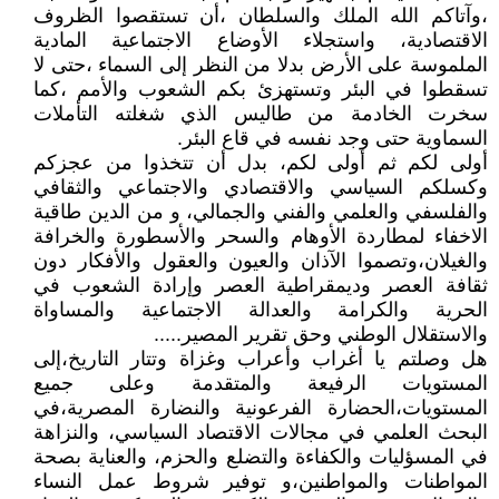
،وآتاكم الله الملك والسلطان ،أن تستقصوا الظروف
الاقتصادية، واستجلاء الأوضاع الاجتماعية المادية
الملموسة على الأرض بدلا من النظر إلى السماء ،حتى لا
تسقطوا في البئر وتستهزئ بكم الشعوب والأمم ،كما
سخرت الخادمة من طاليس الذي شغلته التأملات
السماوية حتى وجد نفسه في قاع البئر.
أولى لكم ثم أولى لكم، بدل أن تتخذوا من عجزكم
وكسلكم السياسي والاقتصادي والاجتماعي والثقافي
والفلسفي والعلمي والفني والجمالي، و من الدين طاقية
الاخفاء لمطاردة الأوهام والسحر والأسطورة والخرافة
والغيلان،وتصموا الآذان والعيون والعقول والأفكار دون
ثقافة العصر وديمقراطية العصر وإرادة الشعوب في
الحرية والكرامة والعدالة الاجتماعية والمساواة
والاستقلال الوطني وحق تقرير المصير.....
هل وصلتم يا أغراب وأعراب وغزاة وتتار التاريخ،إلى
المستويات الرفيعة والمتقدمة وعلى جميع
المستويات،الحضارة الفرعونية والنضارة المصرية،في
البحث العلمي في مجالات الاقتصاد السياسي، والنزاهة
في المسؤليات والكفاءة والتضلع والحزم، والعناية بصحة
المواطنات والمواطنين،و توفير شروط عمل النساء