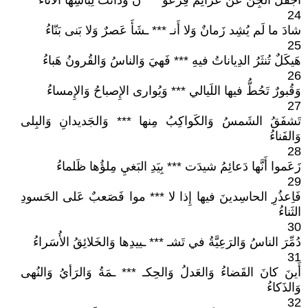
أَجفَلَ الجِنُّ عَن عَزائِمَ فِرعَو *** نَ وَدانَت لِبَأسِها الآناءُ
24
شادَ ما لَم يُشِد زَمانٌ وَلا أَنـ *** ـشَأَ عَصرٌ وَلا بَنى بَنّاءُ
25
هَيكَلٌ تُنثَرُ الدِياناتُ فيهِ *** فَهيَ وَالناسُ وَالقُرونُ هَباءُ
26
وَقُبورٌ تَحُطُّ فيها اللَيالي *** وَيُوارى الإِصباحُ وَالإِمساءُ
27
تَشفَقُ الشَمسُ وَالكَواكِبُ مِنها *** وَالجَديدانِ وَالبِلى
وَالفَناءُ
28
زَعَموا أَنَّها دَعائِمُ شيدَت *** بِيَدِ البَغيِ مِلؤُها ظَلماءُ
29
فَاِعذُرِ الحاسِدينَ فيها إِذا لا *** موا فَصَعبٌ عَلى الحَسودِ
الثَناءُ
30
دُمِّرَ الناسُ وَالرَعِيَّةُ في تَشـ *** ـييدِها وَالخَلائِقُ الأُسَراءُ
31
أَينَ كانَ القَضاءُ وَالعَدلُ وَالحِكـ *** ـمَةُ وَالرَأيُ وَالنُهى
وَالذَكاءُ
32