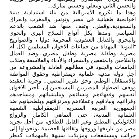
والحسن الثاني وبنعلي وحسني مبارك...
وهذا ما تكرره الأمبريالية من بناء استبدادية دينية
اخوانجية طغيانية في مصر وتونس والمغرب والعراق
والسعودية..وقطر.. وتقف معها ضد الشعب بالدعم
السياسي ومدها بكل أنواع السلاح البري والجوي
والبحري والقنابل العنقودية المحرمة دوليا ، والصواريخ
"النبوية" المهداة من جماعات الاخوان المسلمين لكل أم
مصرية وطفلة مصرية وطفل مصري...وضد العمال
والفلاحين والمثقفين والشعراء والأدباء والفلاسفة وطلاب
الجامعات والجنود في مطالبهم العادلة والمشروعة من
أجل دولة مدنية علمانية ديمقراطية وحقوق المواطنة
والاستقلال الوطني وحق تقرير المصير... وحرية العقيدة
ووقف اضطهاد المصريين المسيحيين.إن تأجير الاخوان
أنفسهم وفقهاءهم ونساءهم ومليشياتهم ومساجدهم
وقرآانهم وبيادقهم وعملاءهم ومرتزقتهم وبلطجياتهم ضد
الجمهورية العربية المصرية الديمقراطية الشعبية
العلمانية المدنية، حتى التماهي الكامل والزواج
الكاثوليكي المطلق وغير القابل للطلاق، من أجل تجريد
مصر من تاريخها وروحها وثقافتها العظيمة ،وتحويلها إلى
حرائب ومستنقعات ومزبلات شبيهة بالمهملات كقطر