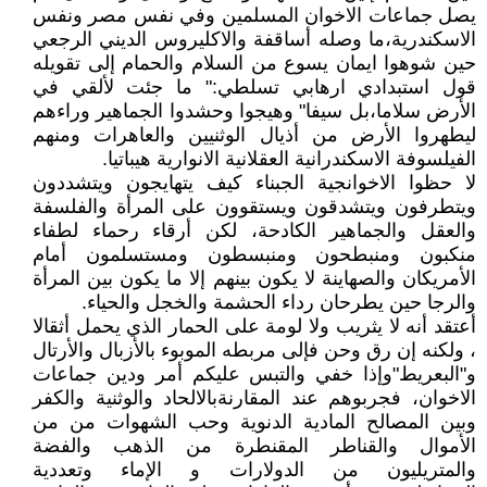
يصل جماعات الاخوان المسلمين وفي نفس مصر ونفس
الاسكندرية،ما وصله أساقفة والاكليروس الديني الرجعي
حين شوهوا ايمان يسوع من السلام والحمام إلى تقويله
قول استبدادي ارهابي تسلطي:" ما جئت لألقي في
الأرض سلاما،بل سيفا" وهيجوا وحشدوا الجماهير وراءهم
ليطهروا الأرض من أذيال الوثنيين والعاهرات ومنهم
الفيلسوفة الاسكندرانية العقلانية الانوارية هيباتيا.
لا حظوا الاخوانجية الجبناء كيف يتهايجون ويتشددون
ويتطرفون ويتشدقون ويستقوون على المرأة والفلسفة
والعقل والجماهير الكادحة، لكن أرقاء رحماء لطفاء
منكبون ومنبطحون ومنبسطون ومستسلمون أمام
الأمريكان والصهاينة لا يكون بينهم إلا ما يكون بين المرأة
والرجا حين يطرحان رداء الحشمة والخجل والحياء.
أعتقد أنه لا يثريب ولا لومة على الحمار الذي يحمل أثقالا
، ولكنه إن رق وحن فإلى مربطه الموبوء بالأزبال والأرتال
و"البعريط"وإذا خفي والتبس عليكم أمر ودين جماعات
الاخوان، فجربوهم عند المقارنةبالالحاد والوثنية والكفر
وبين المصالح المادية الدنوية وحب الشهوات من من
الأموال والقناطر المقنطرة من الذهب والفضة
والمتريليون من الدولارات و الإماء وتعددية