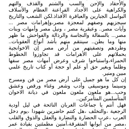
والأحقاد والإحن والسب والشتم والقذف والتهم
والكراهية على الأجداد الفراعنة العظام والأسلاف
البواسل الجبارين والعباقرة الأفذاذ.لكن الشعب والتاريخ
سيجزيهم وصفهم لمعجزة مصر،وإهرامات مصر ...
وآيات مصر.. وعبقرية مصر ، ونيل مصر وأمهات وبنات
مصر... بالسفالة والنجاسة والرذالة والفواحش ما ظهر
منها وما بطن.. سينتقم منهم بأشد أنواع العقوبات..
وطردهم وتصفيتهم من أرص مصر إن الاخوانجية
بحملاتهم على الأهرامات قد تجاوزوا الخطوط
الحمراء،واستباحوا شرف وعرض أمهات مصر سفها
وظلما وبغير حق أو علم أو حجة أو كتاب تاريخ علمي
مبين ومنير.
إن كل ما هو جميل على أرض مصر من فن ومسرح
وسينما وموسيقى وأدب وشعر وغناء ورقص وعشق
وحب...هو ملعون ملعون ملعون في ديانة الاخوان
المتأسلمين المتأمركين..
فهل أنتم يا جماعات الغربان النائحة في ليل أودية
الرجعية ،والتخلف ،هل كنتم حاضرين شهودا ،يوم دخل
العرب ،عرب الحضارة والنضارة والعقل والذوق والقلب
،مصر من أبوابها المتفرقة،آمنين مطمئنين بقيادة عمر