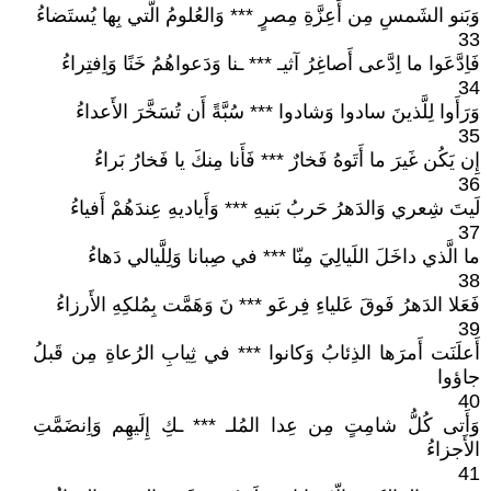
وَبَنو الشَمسِ مِن أَعِزَّةِ مِصرٍ *** وَالعُلومُ الَّتي بِها يُستَضاءُ
33
فَاِدَّعَوا ما اِدَّعى أَصاغِرُ آثيـ *** ـنا وَدَعواهُمُ خَنًا وَاِفتِراءُ
34
وَرَأَوا لِلَّذينَ سادوا وَشادوا *** سُبَّةً أَن تُسَخَّرَ الأَعداءُ
35
إِن يَكُن غَيرَ ما أَتَوهُ فَخارٌ *** فَأَنا مِنكَ يا فَخارُ بَراءُ
36
لَيتَ شِعري وَالدَهرُ حَربُ بَنيهِ *** وَأَياديهِ عِندَهُمْ أَفياءُ
37
ما الَّذي داخَلَ اللَيالِيَ مِنّا *** في صِبانا وَلِلَّيالي دَهاءُ
38
فَعَلا الدَهرُ فَوقَ عَلياءِ فِرعَو *** نَ وَهَمَّت بِمُلكِهِ الأَرزاءُ
39
أَعلَنَت أَمرَها الذِئابُ وَكانوا *** في ثِيابِ الرُعاةِ مِن قَبلُ
جاؤوا
40
وَأَتى كُلُّ شامِتٍ مِن عِدا المُلـ *** ـكِ إِلَيهِم وَاِنضَمَّتِ
الأَجزاءُ
41