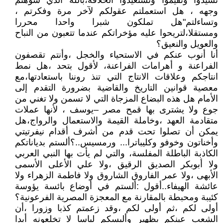
تشيدوا وتقيموا وتستعيدوا الخلافة،بالله الذي شوهتم
وجهه ، هل استعملتم عقولكم لآخر مرة وفكرتم ،
وتساءلتم"هل تملكون شبرا واحدا محررا
ومستقلا،لتريحوا عليه مؤخراتكم عندما تتعبون من النباح
والعويل والنعيق؟
أنا أنوب عنكم في الاستحياء والخجل ،وأنتم تقصفون
الفراعنة و أهرامات الفراعنة، لأقول بتحد ،هل نمط
انتاجكم وعلاقات الانتاج التي تنذ روننا باستعادتها،مع
معصية قوانين التاريخ والقاضية بضرورة التقدم إلى
الأمام هل هذه البضاع المزجاة التي لا تسمن ولا تغني من
جوع ولا يشترى بها قمح مصر –يوسف ، لأنها عملات
متقادمة العهد ،وخاملة القيمة والاستعمال والرواج،هل
يمكن أن تصلوا تحت قدم من أشرف أقدام نيفرتيتي
وأخناتون وخوفو وكليباترا... ورمسيس..؟ألستم بدياناتكم
الكاذبة الباطلة المفلسة، والتي لم يأت بها النبي العربي
ولا أبوبكر الصديق الرقيق ،ولا علي الأعلى الأسمى
الأبهى ،ولا عمر الفاروق الشاروق ولا فاطمة الزهراء ولا
عائشة الهيفاء..أقول :ألستم في أوضاع بائسة يؤوسة
كئيبة ومحبطة بالمقارنة مع المعجزة المصرية الفرعونية؟
أولى لكم ،ثم أولى لكم ،وقد زعمتم كذبا وزورا ،أن
الشعب عينكم بظهير وألبسكم لباسا لا تخلعونه أبدا