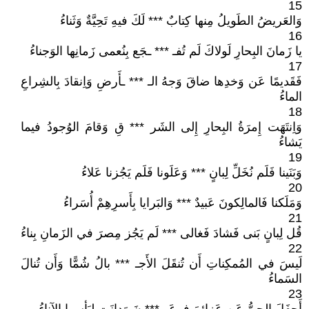
15
وَالعَريضُ الطَويلُ مِنها كِتابٌ *** لَكَ فيهِ تَحِيَّةٌ وَثَناءُ
16
يا زَمانَ البِحارِ لَولاكَ لَم تُفـ *** ـجَع بِنُعمى زَمانِها الوَجناءُ
17
فَقَديمًا عَن وَخدِها ضاقَ وَجهُ الـ *** ـأَرضِ وَاِنقادَ بِالشِراعِ
الماءُ
18
وَاِنتَهَت إِمرَةُ البِحارِ إِلى الشَر *** قِ وَقامَ الوُجودُ فيما
يَشاءُ
19
وَبَنَينا فَلَم نُخَلِّ لِبانٍ *** وَعَلَونا فَلَم يَجُزنا عَلاءُ
20
وَمَلَكنا فَالمالِكونَ عَبيدٌ *** وَالبَرايا بِأَسرِهِمْ أُسَراءُ
21
قُل لِبانٍ بَنى فَشادَ فَغالى *** لَم يَجُز مِصرَ في الزَمانِ بِناءُ
22
لَيسَ في المُمكِناتِ أَن تُنقَلَ الأَجـ *** بالُ شُمًّا وَأَن تُنالَ
السَماءُ
23