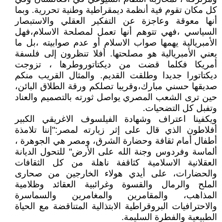
كل مكان تقوم فية أنظمة ديمقراطية وطنية تحررية. وبما
أنها معوقة وعاجزة عن التفكير العقلي والاستبصار
السياسي ،فهي تتوهم أنها تعمل لمصلحة الاسلام،فهل
الأمبريالية يهمها صواب الاسلام أو عدم صوابيته ،بل ما
يعني الأمبريالية هو مصلحتها. أفلا تنظرون إلى فلسفة
أمريكا فكلما قضت من ديكتاتوروطرها ، تزوجت
ديكتاتورا جديدا وطلقت القديم. والمثال القريب منكم
صديقها حسني مبارك،وقريبا تصلكم ورقة الطلاق البائن،
حين ترى الشعب المصري يواصل ثورته بالتصميم والعناد
وتفبل كل التضحيات.
ويكفينا اعتراف وشهادة الفيلسوف الاغريقي الكبير
أفلاطون الذي قال على إثر زيارته لمصر:"إننا تلامذة
أطفال أمام ثقافة وحضارة الشرق، ومصر هي الجوهرة ،
ألماسة وفردوس وجنة الله على الأرض" للتحول الديانة
العقلانية الاسلامية كثاقفة ناهلة من كل الثقافات
والحضارات، على أيدي هولاء الخارجين من صحارى
الملح والرمال والقسوة وغرائبية العقائد وظلامية
المذاهب، والمقامرين والمغامرين والسماسرة
والاحترافيات البروقراطية الابتذالية المتناقضة مع الحياة
الطبيعية والفطرة السليمة.