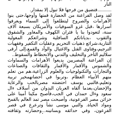
النار
...........فتضيق من فرجها فلا تبول إلا بمقدار.
لقد وصل الفراعنة من الحضارة قمتها وأوجها،حتى بنوا
الأهرامات والصروح ليتطلعوا إلى السماء ويعرفوا
أسرارها ،قبل غزو السوفيات والأمريكان بسبعة آلاف
سنة، لتعودوا بنا يا فئران الكهوف والمغاور والشقوق
والثقوب ،بدياناتكم السافلية وشرائعكم المغولية
التتارية،شرائع ذهنيات التحريم وعقليات التكفير وفقهيات
الترجيم،وفتاوى القتل والاغتيال والوأد والقمع،إلى أرقى
سلاليم التأخر والتخليف والتدني والانحطاط والسقوط..
إن الفراعنة المصريين بديعوا الأهرامات والسماوات
والشموس والأقمار والأقمار والثقافات والصناعات
والتجارات والتكنولوجيات والعلوم الزراعية،هم من تعلم
منهم الأنبياء العظام ،وتربوا في أحضانهمخير تربية
وتعليم،فالنبي يوسف احتضنته مصربالحب والرعاية
والإحضان،بعدما ألقاه العربان البدوان من أسلاف ءال
سعود وءال حمدان في الجب،فأصبح مكينا أمينا على
خزائن مصر الفرعونية، وأصبحت مصر تمد العالم بالقمح
ومواد الحياة. والنبي موسى نشأ وترعرع في قصر
الفرعون، وفي حدائقه وبساتينه...وحضارته وثقافته