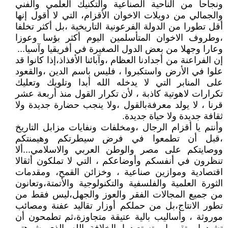
ونجاحا من الناحية الصناعية والتكنيك العلمي والفني
والجمالي من دويلات الاخوان الأقزام، التي لا أقول إنها
أقل تطورا من الدولة الفرعونية التاريخية ،بل أكثر تخلفا
،وطروف الاخوان المتأسلمين اليوم أكثر بؤسا وعوزا
وعارا وجهلا من بعض الدول الصغيرة في أفريقيا وآسيا...
إن الفراعنة من أجدادنا العظام ،وآبائنا الأفذاذ،إذا كانوا قد
علوا في الأرض واستكبروا ، فليس باسم الدين ،والقعود
على المنابر التي لا يدخله الله أبدا وتلويك وتعليك
تكرارات لاهوتية كاذبة ، لأن تكرار القول منذ أربعة عشر
قرنا ، لا يولد معرفةبالقول ،ولا ينجب حضارة جديدة ولا
ثقافة جديدة ولا حياة جديدة.
وأنتم يا أقزام الرجال ،ومخلفات ونفايات مزابل التاريخ
،قبل أن تطمعوا في فرض سيطرتكم وهيمنتكم
ووصايتكم على مصر والوطن العربي والاسلامي...ألا
تنظرون في أنفسكم وأوضاعكم ، التي لا تملكون أثقالا
اقتصادية وموازين صناعية ، وخزائن القمح، ومقدمات
الثورة العلمية والفلسفية والتكنولوجية والأتمتة،وتعانون
من جميع المجالات الفقر والعوز والجهل،ليس فقط من
تطور الانتاج،بل من حملكم أوزار تقاليد عفنة ومصائب
موروثة ، وأساليب بالية عتيقة متجاوزة،ثم تطمحون أن