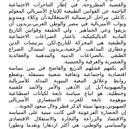
والقضية المطروحة، في إطار التناحرات الاجتماعية
الناجمة عن القوانين الطبيعية للإنتاج الأمبريالي المعولم
،كأعلى مراحل الرسمالية الاستغلالية،أن وكلاء ومندوبو
ونواب الأمبريالية في مصر والوطن العربي،يريدون أن
يزيفوا وعي الجماهير ، ولي الحقيقة وقوانين التاريخ
المادية الدياليكتيكية، باعتبار الصراعات الاجتماعية
والطبقية هي المحركة للتاريخ،لكن بيزنيسات الدين
وعطاري المذاهب الرجعية،يريدون استبدال الصراع
الطبقي ،بالصراعات الدينية والمذهبية والعقائدية
والعنصرية والعرقية والجنسية.
ألم يكفهم فشلهم الذريع والفاضح في سن سياسة
اقتصادية واجتماعية وثقافية شعبية مستقلة ،وتقطع
روابط وعلائق التبعية البنيوية المذلة للأمبريالية
والصهيونية؟بل إن الأدهى والأمر والأشد علقمية
وحنظلية، هو اتباع سياسة تابعة لكيانات اصطناعية
موهومة تابعة للغرب الاستعماري الأمبريالي
الصهيوني،ومنها سيئة الذكر قطر وءال سعود الخونة...
إن الحضارة الفرعونية التي كانت مبنية على السياسة
والاقتصاد والزراعة والتجارة والاستقلال الاقتصادي
والسياسي والوطني، هي أكثر ازدهارا وتقدما وتطورا