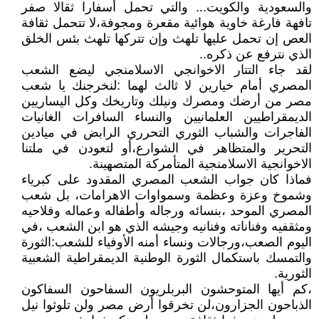
والسعودية والكويت... والتي تحمل أسفارا ثقالا صفر
تافهة فارغة خاوية هوائية مقعرة ومجوفة،لا تتحمل ثقافة
العص إن تحمل عليها تلهث وإن تتركها تلهث بئس الخلق
الذي نترفع عن ذكره..
لقد جاء التتار الاخوانجي الاسلامنجي ليضع الشعب
المصري أمام خيارين لا ثالث لهما :لنخرجنك يا شعب
مصر من أرضك ومصرك ونيلك وتاريخك وكل اليساريين
الديمقراطيين العلمانيين والنساء السافرات الغانيات
الفاجرات والشباب الثوري التحرري الرابض في ميادين
التحرير والمتظاهر في الشوارع،أو لتعودن في ملتنا
الاخوانجية الاسلامنجية المتأمركة المتصهينة.
فماذا كان جواب الشعب المصري المقدود على كبرياء
وشموخ وعزة وعظمة وسمواوات الاهرامات، بل شعب
المصري الموحد ،بنسائه ورجاله وأطفاله وعماله وفلاحيه
ومثقفيه وفناناته وفنانيه وجيشه الذي هو ابن الشعب ،في
اليوم الصعب،ورجالات ونساء أمنه الأوفياء للشعب:الثورة
والتمسك باستكمال الثورة الوطنية الديمقراطية الشعبية
الثورية.
،كم أيها المتوحشون البربلريون السفاحون السفاكون
الذباحون الجزارون،لن تخرقوا أرض مصر ولن تلوثوا نيل