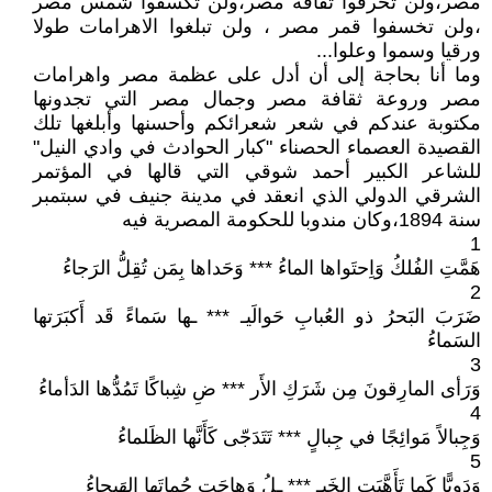
مصر،ولن تحرفوا ثقافة مصر،ولن تكسفوا شمس مصر
،ولن تخسفوا قمر مصر ، ولن تبلغوا الاهرامات طولا
ورقيا وسموا وعلوا...
وما أنا بحاجة إلى أن أدل على عظمة مصر واهرامات
مصر وروعة ثقافة مصر وجمال مصر التي تجدونها
مكتوبة عندكم في شعر شعرائكم وأحسنها وأبلغها تلك
القصيدة العصماء الحصناء "كبار الحوادث في وادي النيل"
للشاعر الكبير أحمد شوقي التي قالها في المؤتمر
الشرقي الدولي الذي انعقد في مدينة جنيف في سبتمبر
سنة 1894،وكان مندوبا للحكومة المصرية فيه
1
هَمَّتِ الفُلكُ وَاِحتَواها الماءُ *** وَحَداها بِمَن تُقِلُّ الرَجاءُ
2
ضَرَبَ البَحرُ ذو العُبابِ حَوالَيـ *** ـها سَماءً قَد أَكبَرَتها
السَماءُ
3
وَرَأى المارِقونَ مِن شَرَكِ الأَر *** ضِ شِباكًا تَمُدُّها الدَأماءُ
4
وَجِبالاً مَوائِجًا في جِبالٍ *** تَتَدَجّى كَأَنَّها الظَلماءُ
5
وَدَوِيًّا كَما تَأَهَّبَتِ الخَيـ *** ـلُ وَهاجَت حُماتَها الهَيجاءُ