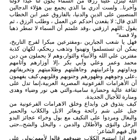
الله لينزل علينا رزقا من السماء يكون لنا عيدا لأولنا
وآخرنا.. ولست أدري ما الذي يجمع بين هؤلاء الدجالين
المنصبين على الدين والدنيا، بالفاروق عمر ابن الخطاب
الذي قال: لا يقعدن أحدكم عن العمل ، وطلب الرزق ، ثم
يقول :اللهم ارزقني ،وقد علمتم أن السماء لا تمطر ذهبا
ولا فضة"
فهل يا شعب الجبارين ،ومفترعين مبكرا لفرج التاريخ،
يمكن أن تستسلموا وتهينوا وتذهب ريحكم، لكهان كذبة
مفترين علي الله والأنبياء والثوار،وهم لا يحملون من دين
محمد وعمر وعلي وأبي بكر ،إلا أوزارهم وآثامهم
وبداوتهم وأعرابيتهم وجاهليتهم وظلاميتهم وتخريفاتهم
،على وجوههم وظهورهم وجنوبهم وقلوبهم،كيف يفهمون
أن الأهرامات الفرعونية المصرية العربية،إنما تدل على
ثقافة عالية وحضارة سامية،والتي هي نور وضياء وهدى
ومنارة للأجيال الجديدة.
كيف يتذوق فن وابداع وخلق الاهرامات الفرعونية من
جبل على شم رائحة وبعائر الابل والكلاب والحمير
والبغال ومردوا على التكيف مع بول وخراء عجائز البدو
الرحل والنؤى والأطلال والدمن ، والبخل والشح،،حتى
قال فيهم الشاعر:
قوم إذا استنبح الكلاب ضيوفهم قالوا لأمهم:بولي على