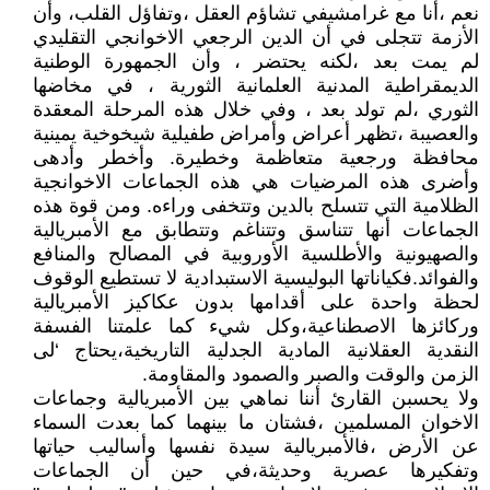
نعم ،أنا مع غرامشيفي تشاؤم العقل ،وتفاؤل القلب، وأن
الأزمة تتجلى في أن الدين الرجعي الاخوانجي التقليدي
لم يمت بعد ،لكنه يحتضر ، وأن الجمهورة الوطنية
الديمقراطية المدنية العلمانية الثورية ، في مخاضها
الثوري ،لم تولد بعد ، وفي خلال هذه المرحلة المعقدة
والعصيبة ،تظهر أعراض وأمراض طفيلية شيخوخية يمينية
محافظة ورجعية متعاظمة وخطيرة. وأخطر وأدهى
وأضرى هذه المرضيات هي هذه الجماعات الاخوانجية
الظلامية التي تتسلح بالدين وتتخفى وراءه. ومن قوة هذه
الجماعات أنها تتناسق وتتناغم وتتطابق مع الأمبريالية
والصهيونية والأطلسية الأوروبية في المصالح والمنافع
والفوائد.فكياناتها البوليسية الاستبدادية لا تستطيع الوقوف
لحظة واحدة على أقدامها بدون عكاكيز الأمبريالية
وركائزها الاصطناعية،وكل شيء كما علمتنا الفسفة
النقدية العقلانية المادية الجدلية التاريخية،يحتاج ‘لى
الزمن والوقت والصبر والصمود والمقاومة.
ولا يحسبن القارئ أننا نماهي بين الأمبريالية وجماعات
الاخوان المسلمين ،فشتان ما بينهما كما بعدت السماء
عن الأرض ،فالأمبريالية سيدة نفسها وأساليب حياتها
وتفكيرها عصرية وحديثة،في حين أن الجماعات