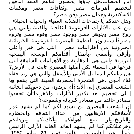
ابن الخطاب،هل جاؤوا يحملون تعاليم الحقد الدفين
لتحطيم أهرامات مصر ،وثقافات مصر ومكتبات
الاسكندرية وجمال مصر وفن مصر؟
وهل عندكم يا جماعات الضلالة العمياء والجهالة الجهلاء ،
من علم بالآثارات اافرعونية الثقافية والفنية والتي هي
روح مصر وجوهر مصر ووجود مصر وقوة مصر وثروة
مصر؟أتستبدلون العظمة المصرية الفرعونية الكبريائية
الجبروتية من أهلرامات مصر ، التي هي خير وأعلى
وأرقى وأسمى ،بأظفار أقدامكم الوسخة الهمجية
البربرية والتي هي بالمقارنة مع الأهرامات السامقة التي
فرعها في السماء لكن أصلها المصري ثابت في الأرض؟
هل ديانتكم الدنيا بل الأدنى والأسفل والتي هي زبد جفاء
غثاء أحوى ،هي الشجرة المصرية الطيبة التي ينتفع بها
الشعب المصري إلى الأبد؟أم تريدون من دعوتكم الخائبة
إ لى تحطيم بعد تكفير الآثارات والاهراماتأن تجففوا
مصادر خالدة من مصادر كبريائه وشموخه؟
إن الشعب المصري لن يشهد لكم كما لم يشهد عمر
لأسلافكم الارهابيين من أعداء الثقافة والحضارة
والتاريخ،ولن يتبع أهواءكم وأكاذيبكم وترهاتكم
وخزعبلاتكم،كما لم يشهد القائد الخالد الأزلي الرئيس
جمال عبد الناصر،حين قامت ثورة 23 يوليو 1952،