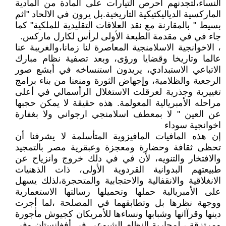
النساء،لتجدنهم أحرص التيارات على المادة من المادية
الماركسية الدياليكتيكية التاريخية.بل يرون في الالحاد "اثم
بسيط " بالمقارنة مع نقد العلاقات التقليدية للملكية" كما
جاء في في مقدمة الطبعة الأولى لرأس لكارل ماركس.
، الاخوانجية الاسلامنجية المعاصرة لنا زمانا،والغريبة عنا
عالما وتاريخا وقضايا ورؤى، وبعد تصفية نظام مبارك
الاتباعي الاستبدادي، يريدون استنساخه في أبشع صور
الرجعية والظلامية، وإجهاض الثورة ومنعنا من بناء برامج
تغييرية وجذرية لعرقلت الاستغلال الرأسمالي في أعلى
مراحله الأمبريالية المعولمة. هذه حقيقة لا يمكن حجبها
عن العين " لا بمعطف اسلامنجي ارجواني ولا بغفارة
اخوانجية سوداء
إن هذه المافيات المافيزوية المتأسلمة لا يشرفنا أن
تحظى ثقافة وحضارة ومعجزة وعبقرية مصر بالتمجيد
والافتخار والتنويه، لأن في في دلك خروج وانزياح عن
طبيعتهم البدوانية القردوية الأولى، ذات الذهنيات
الانغلاقية والانقفالية والاحتجابية والمتحجرة،لذلك يسهل
على الأمبريالية حملها وتحميلها رسالتها الاستعمارية
ووجهة نظرها بل وتطابقهما في المصلحة ،لما أجرت
دينها وقرآانها وشبابها ونساءها للأمريكان كجيوش مأجورة
ومرتزقة ، لمحاربة النظام الشيوعي في أفغانستان وفي