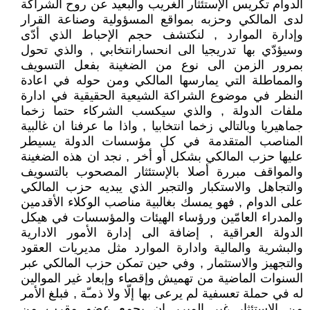
الدوام تكريس الإستئثار الغريب والبعيد عن روح الشراكة
لدى المالكي وحزبه بمواقع المسؤولية وصناعة القرار
وإدارة الموارد , لنكتشف حجم الإحباط الذي أدّى
وسيؤدّي بها تدريجيا الى انحسارانتخابي , والذي تحول
بمرور الزمن الى نوع من الضغينة بفعل التسويف
والمماطلة التي يمارسها المالكي ومن حوله في اعادة
النظر في موضوع الشراكة الشيعية الحقيقية في ادارة
ملفات الدولة , والذي سيكسب الشركاء حتما زخما
جماهيريا وبالتالي زخما انتخابيا , واذا ما عرفنا ان غالبية
المناصب المتقدمة في كل مؤسسات الدولة يسيطر
عليها حزب المالكي بشكل أو أخر , نجد ان هذه الضغينة
والمواقف مبررة أصلا بالإستئثار المصحوب بالتسويف
والتجاهل والاستكبار والتجبر الذي يبديه حزب المالكي
على الدوام , فهو يمسك بغالبية مناصب الوكلاء الأقدمين
والمدراء العامّين ورؤساء الهيئات والمؤسسات في هيكل
الدولة العراقية , إضافة الى إدارة الأمور الادارية
والبشرية والمالية وادارة الموارد مثل مديريات العقود
والتجهيز والاستثمار , وفي حين تمكن حزب المالكي عبر
السنوات الماضية من تهميش وإقصاء وإبعاد غير الموالين
له في حملة تعسفية لم يرعى بها إلّا ولا ذمـّة , فبلغ الأمر
من الإستئثار غير المبرر ان يجمع عضو مقرب من