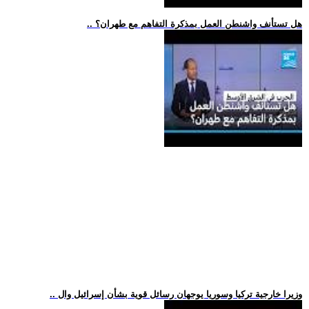
.. هل تستأنف واشنطن العمل بمذكرة التفاهم مع طهران؟
.. وزيرا خارجية تركيا وسوريا يوجهان رسائل قوية بشأن إسرائيل وال