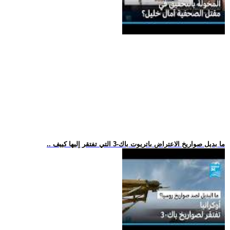
.. ما بديل صواريخ الاعتراض باتريوت باك-3 التي تفتقر إليها كييف