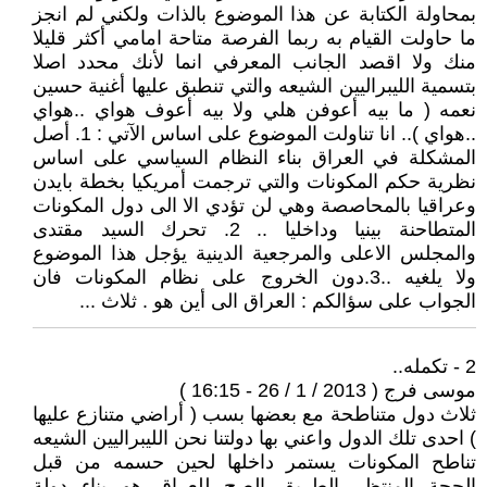
بمحاولة الكتابة عن هذا الموضوع بالذات ولكني لم انجز
ما حاولت القيام به ربما الفرصة متاحة امامي أكثر قليلا
منك ولا اقصد الجانب المعرفي انما لأنك محدد اصلا
بتسمية الليبراليين الشيعه والتي تنطبق عليها أغنية حسين
نعمه ( ما بيه أعوفن هلي ولا بيه أعوف هواي ..هواي
..هواي ).. انا تناولت الموضوع على اساس الآتي : 1. أصل
المشكلة في العراق بناء النظام السياسي على اساس
نظرية حكم المكونات والتي ترجمت أمريكيا بخطة بايدن
وعراقيا بالمحاصصة وهي لن تؤدي الا الى دول المكونات
المتطاحنة بينيا وداخليا .. 2. تحرك السيد مقتدى
والمجلس الاعلى والمرجعية الدينية يؤجل هذا الموضوع
ولا يلغيه ..3.دون الخروج على نظام المكونات فان
الجواب على سؤالكم : العراق الى أين هو . ثلاث ...
2 - تكمله..
موسى فرج ( 2013 / 1 / 26 - 16:15 )
ثلاث دول متناطحة مع بعضها بسب ( أراضي متنازع عليها
) احدى تلك الدول واعني بها دولتنا نحن الليبراليين الشيعه
تناطح المكونات يستمر داخلها لحين حسمه من قبل
الحجة المنتظر الطريق الصح للعراق هو بناء دولة