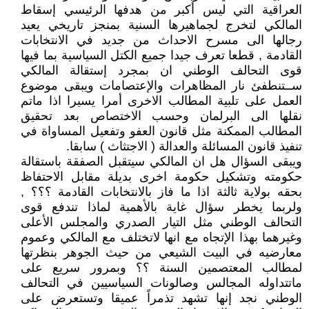
العراقية التي ليس أكبر من هدفها الرئيسي إسقاط
المالكي لتخرج لجماهيرها السنية بمنجز تاريخي يعيد
رجالها الى مسرح الاحداث من جديد في الانتخابات
القادمة , قطعا تعرف جيدا جميع الكتل السياسية بما فيها
قوى التحالف الوطني ان بمجرد إستقالة المالكي
ســتنطفئ نار المظاهرات والإعتصامات ويبقى موضوع
العمل على تلبية المطالب الاخرى أمرا يسيرا اذا ماتم
نقلها الى البرلمان وحسب الاختصاص بعد تحقيق
المطالب الممكنة مثل قانون العفو وتفعيل المساواة في
تنفيذ قانون المسائلة والعدالة ( الاجتثاث ) سابقا.
ويبقى السؤال هل ان المالكي سيتقبل الصفقة باستقالة
حكومته وتشكيل حكومة اخرى بديلة مقابل الاحتفاظ
بحقه بولاية ثالثة اذا ما فاز بالانتخابات القادمة ؟؟؟ ,
ولربما يخطر سؤال غاية بالأهمية لماذا تندفع قوى
التحالف الوطني مثل التيار الصدري والمجلس الأعلى
وغيرهما بهذا الإتجاه مع انها لاتختلف مع المالكي وعموم
معارضيه في البيت الشيعي من حيث الجوهر بنظرتها
لمطالب المعتصمين السنة ؟؟ وبمرور سريع على
ماتتداوله المجالس وصالونات السياسيين في التحالف
الوطني نجد إنها تشهد تذمراً عميقا وتستعرض على