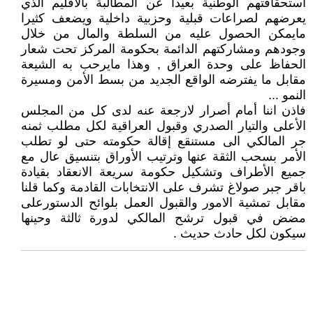
استحقاقتهم الوطنية بعيدا عن المطالبة بالاقليم الذي
يعرضهم لصراعات قبلية وحزبية داخلية ويضعف كثيرا
مايمكن الحصول عليه من السلطة والمال من خلال
وجودهم ومشاركتهم الدائمة بحكومة المركز تحت شعار
الحفاظ على وحدة العراق , وهذا مايرحب به الشيعة
مقابل ما يفترضه الواقع الجديد من بسط الأمن ومسيرة
النمو ...
فاذن اننا أمام أصرار لارجعة عنه لدى كل من المجلس
الأعلى والتيار الصدري وقبول العراقية لكل مطلب ثمنه
جر المالكي الى مستنقع إقالة حكومته حتى لو تطلب
الأمر بسحب الثقة عنها وترتيب الأوراق بتنسيق عال مع
جميع الأطراف وتشكيل حكومة سريعة الانعقاد بقيادة
باقر جبر صولاغ تشرف على الانتخابات القادمة وكما قلنا
مقابل تمشية الامور والقبول العمل بلوائح الدستورعلى
مضض في قبول ترشح المالكي لدورة ثالثة وحينها
سيكون لكل حادث حديث .