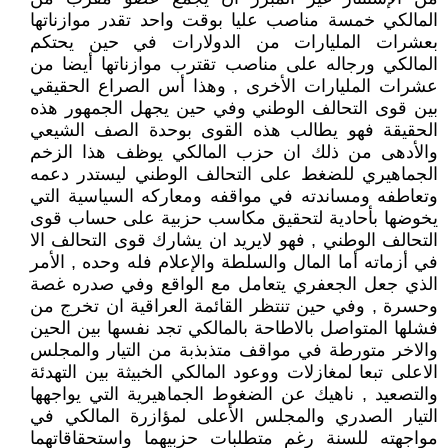
المالكي خمسة مناصب عليا بوقت واحد تقدر موازناتها
بعشرات المليارات من الدولارات في حين يحتكم
المالكي ورجاله على مناصب تقترب موازناتها أيضا من
عشرات المليارات الأخرى , وهذا أس الصراع الحقيقي
بين قوى التحالف الوطني وفي حين يجهل الجمهور هذه
الحقيقة فهو يطالب هذه القوى بوحدة الصف الشيعي
والأدهى من ذلك ان حزب المالكي يوظف هذا الزخم
الجماهيري للضغط على التحالف الوطني ليستدر دعمه
وتعاطفه ومساندته في مواقفه ومعاركه السياسية التي
يخوضها بأحادية لتحقيق مكاسب حزبية على حساب قوى
التحالف الوطني , فهو لايريد ان يشارك قوى التحالف الا
في أزماته أما المال والسلطة والإعلام فله وحده , الأمر
الذي جعل الجعفري يتعامل مع الواقع وفي صدره غصة
وحسرة , وفي حين تنتظر القائمة العراقية ان تخرج من
فشلها المتواصل بالاطاحة بالمالكي تجد نفسها بين الحين
والاخر متورطة في مواقف متذبذبة من التيار والمجلس
الاعلى تبعا لمغازلات ووعود المالكي الخبيثة بين التهدئة
والتصعيد , ناهيك عن الضغوط الجماهيرية التي يواجهها
التيار الصدري والمجلس الأعلى لمؤازرة المالكي في
مواجهته للسنة رغم متطلبات حزبيهما واستحقاقاتهما