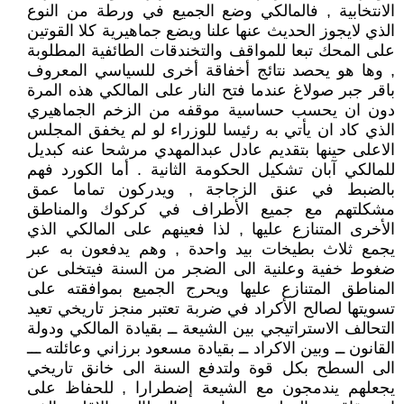
الانتخابية , فالمالكي وضع الجميع في ورطة من النوع
الذي لايجوز الحديث عنها علنا ويضع جماهيرية كلا القوتين
على المحك تبعا للمواقف والتخندقات الطائفية المطلوبة
, وها هو يحصد نتائج أخفاقة أخرى للسياسي المعروف
باقر جبر صولاغ عندما فتح النار على المالكي هذه المرة
دون ان يحسب حساسية موقفه من الزخم الجماهيري
الذي كاد ان يأتي به رئيسا للوزراء لو لم يخفق المجلس
الاعلى حينها بتقديم عادل عبدالمهدي مرشحا عنه كبديل
للمالكي آبان تشكيل الحكومة الثانية . أما الكورد فهم
بالضبط في عنق الزجاجة , ويدركون تماما عمق
مشكلتهم مع جميع الأطراف في كركوك والمناطق
الأخرى المتنازع عليها , لذا فعينهم على المالكي الذي
يجمع ثلاث بطيخات بيد واحدة , وهم يدفعون به عبر
ضغوط خفية وعلنية الى الضجر من السنة فيتخلى عن
المناطق المتنازع عليها ويحرج الجميع بموافقته على
تسويتها لصالح الأكراد في ضربة تعتبر منجز تاريخي تعيد
التحالف الاستراتيجي بين الشيعة ــ بقيادة المالكي ودولة
القانون ــ وبين الاكراد ــ بقيادة مسعود برزاني وعائلته ـــ
الى السطح بكل قوة ولتدفع السنة الى خانق تاريخي
يجعلهم يندمجون مع الشيعة إضطرارا , للحفاظ على