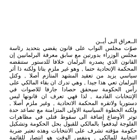
الــعراق الـى أيــن
صوّت مجلس النواب على قانون يقضي بتحديد رئاسة
مجلس الوزراء بدورتين مع سابق معرفة البرلمانيين إن
القانون الذي يصدره البرلمان خلافا للدستور ستنقضه
المحكمة الإتحادية حتما , وهو غير ملزم بتاتا ولكنه ذا أثر
سياسي يزيد من تعقيد المشهد المتأزم أصلا , وكتل
البرلمان تعي هذا جيدا , وهي تدرك ان بقاء المالكي على
رأس الحكومة سيحقق حصادا جارفا للاصوات في
الإنتخابات القادمة , لذا فهي تعرف ان قانونها ليس
دستوريا ولاتقره المحكمة الاتحادية , وغير ملزم أصلا ,
ولكنه الخطوة السياسية الاولى المتزامنة مع تصاعد حدة
توتر الأوضاع إضافة الى سقوط قتلى في مظاهرات
الفلوجة ليدفعوا بالمالكي للقبول بحل الحكومة وتشكيل
حكومة مؤقته تشرف على الانتخابات وهذه تعتبر ضربة
انتخابية للمالكي , وبنفس الوقت هو انتصار للقائمة