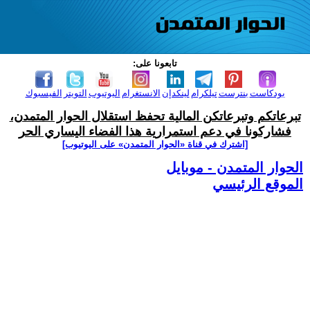
تابعونا على:
بودكاست
بنترست
تيلكرام
لينكدإن
الانستغرام
اليوتيوب
التويتر
الفيسبوك
تبرعاتكم وتبرعاتكن المالية تحفظ استقلال الحوار المتمدن،
فشاركونا في دعم استمرارية هذا الفضاء اليساري الحر
[اشترك في قناة ‫«الحوار المتمدن» على اليوتيوب]
الحوار المتمدن - موبايل
الموقع الرئيسي