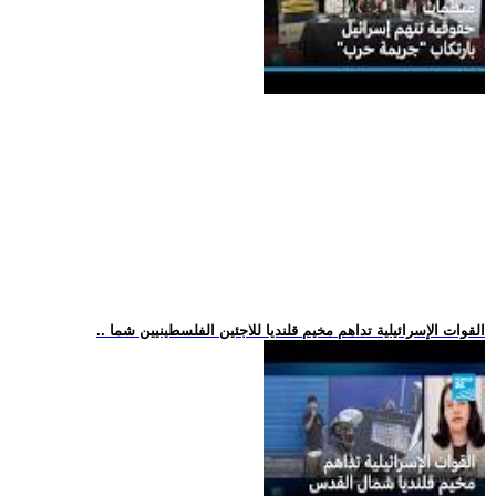
.. القوات الإسرائيلية تداهم مخيم قلنديا للاجئين الفلسطينيين شما