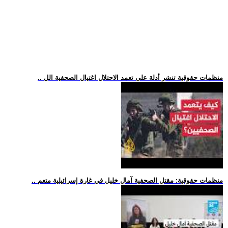
.. منظمات حقوقية تنشر أدلة على تعمد الاحتلال اغتيال الصحفية الل
.. منظمات حقوقية: مقتل الصحفية آمال خليل في غارة إسرائيلية متعم