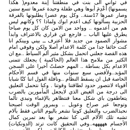
في ثواني الى بنت في منطقتنا إبنة معدوم( هكذا
يسمونها) أُعْدِمَ أبوها وهي طفلة وحيدة عمرها تسع سنين
وصار عمرها 17سنة.. وكل يوم عصرا يطلبونها بالفرقة
الحزبية يسألونها كيف اعدم ابوك ولماذا ؟؟ وكانهم ليس
هم من أعدموه .. وواحد من الامن كان كل يوم صباحا
يطرق عليها الباب .. فارجع عن قراري بالاعتراف وابدأ
مشوار الصمود من جديد فلا أعترف ــ بيني وبينكم انا
كنت خائفا جدا من كلمة الاعدام أصلا ولكن وقوفي امام
هذه القصة جعلني اتحمل بشكل مثير ألم السياط ..مع ان
الكثير من ملامح هذا العالم (الحاكمية ) يجعلك تتمنى
الاعدام بكل بساطة .. المهم حصلتُ أخيرا على السجن
المؤبد..ولأقضي سبع سنوات منها في قسم الأحكام
الخاصة قبل ان يسقط النظام ..ونافلة القول اننا كنّا شبابا
أقوياء لانتصور حدود لطاقتنا وقوتنا . وكنا نتحمل التعليق
الى درجة من الغيض الذي لايجعل المأمورين بالضرب
يتعاطفون باي شكل معنا فنتظاهر بالإغماء ونبدي تألما
وتوجعا عبر صراخ وعويل .. وبمرور الوقت اصبحنا
نحبذالضرب والتعليق كوننا نشعر باليوم الثاني فقط بآلام
تشبه تلك الآلام التي كنا نشعر بها بعد تمرين كمال
الأجسام هههههه..وفي التحقيق كانت ترتد (الدونكيات)