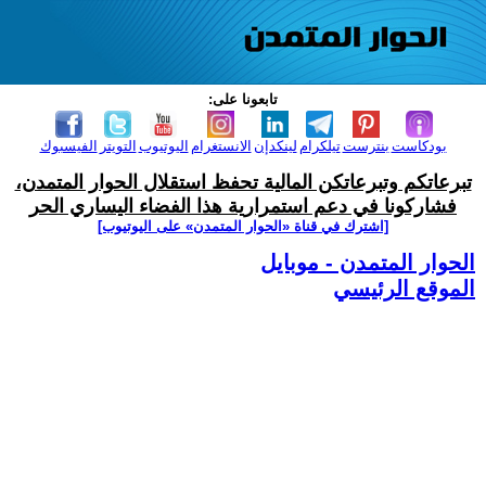
تابعونا على:
بودكاست
بنترست
تيلكرام
لينكدإن
الانستغرام
اليوتيوب
التويتر
الفيسبوك
تبرعاتكم وتبرعاتكن المالية تحفظ استقلال الحوار المتمدن،
فشاركونا في دعم استمرارية هذا الفضاء اليساري الحر
[اشترك في قناة ‫«الحوار المتمدن» على اليوتيوب]
الحوار المتمدن - موبايل
الموقع الرئيسي