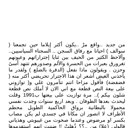
من جديد ..واقع مرْ ..يكون أكثر إيلاما حين تجمعنا (
سوالف ) احيانا مع رفاق السجن .. السجناء السياسيين..
وألاحظ الكثير من الحيف بين ثنايا إجتراراتهم وعيونهم
تغرورق بعبرات من الحسرة والألم وصدورهم تتنهد أسىً
وحزن . ويقولون ماذا نفعل (الدفرة بالضلع ) ولقدر ما
يأخذني الغيض أشعر ان هذا الاجترار تحريضي أكثر منه (
فضفضة) فأقول مزاحا انتم تتآمرون علي و( توازوني
على بيعة النص قطعة مع اني الان لا أملك نص قطعة
شلون بيكم ).. مرة توازيت على بيعتها ب1991 وقلت
ليحدث بعدها الطوفان . وبعد اربع سنوات وجدت نفسي
محمولا بالبطانية برواق الحاكمية الطويل محطم
الأطراف لا اتصور ان مكانا في جسدي لم يكن مصاب
بكسر او مرضوض وعندما صحوت من غيبوبتي وهذياني
قالولي (علا) من ..؟؟ ذُهلتْ !! ضننت انهم استقدموها