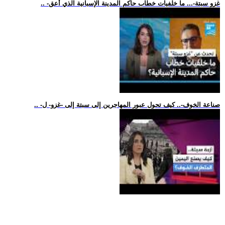
.. -غزو سبتة-... ما خلفيات خطاب حاكم المدينة الإسبانية الذي أعق
.. -صناعة الخوف-.. كيف تحول عبور المهاجرين إلى سبتة إلى -غزو- ل