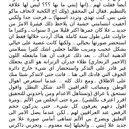
أيضا فقلت لهم ..(انها إبنتي ما بها ؟؟؟ ليس لها علاقة
بالتنظيم .فقال لي المحقق (ولك اخ الكحبة لاتخاف ماكو
شي بس كنت تهذي وتردد اسمها) ــ فرحت جدا ولكني
أخفيت ابتسامتي خشية ان يلاحظ ذلك فيثيرهُ الامرُ من
جديد ــ علا كان عمرها اكثر قليلا من 3 سنوات ـ وكثيرا ما
حاولت على طول سنة كاملة هناك أردت خلالها فقط ان
استحضر صورتها بخيالي .. ولكنها كانت عصية على خيالي
بشكل عجيب ومريب طالما جعلني اشك كثيرا بسلامتي
الذهنية انذاك .. بعد ذلك عرفت ان هذا مايفعله اللون
(الاحمر الزنجاري) طلاء جدران الزنزانة هو الذي يجعلك
غير قادر على التذكر واستحضار اي شيء خارج دائرة
الخوف التي قادتك الى هنا .. فانت حتى لاتتذكر شيئا منك
على الاطلاق ..ومع ذلك كله .. عندما استعرض اهوال
الوطن ومصائب العراقيين أأخذ شكل البطل واقول
تستحق يا عراق (وتستاهل الاعدام ومن ياخذوني للتحقيق
اقرر اعترف بكلشي) ..مرة حتى اتخلص من الألم ..ومرة
اقول دعهم يعرفون كل شيء.. حتى يدركون حجم
الرفض عند العراقيين لهم , لكن عندما يصل الامر الى
التعليق ويصرخ بي الألم تتماهى أمامي صورة علا من
جديد علا إبنتي .. وأتخيلها إبنة معدوم .. وتجرني ذاكرتي