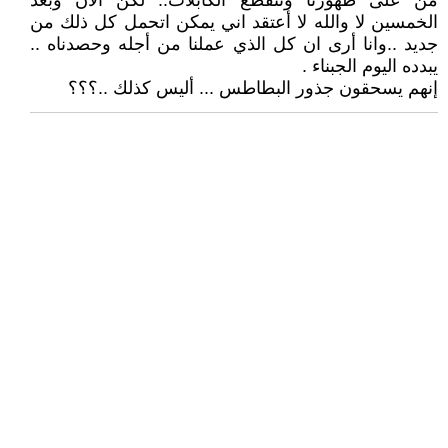
من على ظهورنا وتتقطع الكابلات.. لكن الأن وبعد
الخمسين لا والله لا أعتقد اني يمكن اتحمل كل ذلك من
جديد ..وانا أرى ان كل الذي عملنا من أجله وحصدناه ..
يبدده اليوم الجبناء .
إنهم يسحقون جذور البطاطس ... أليس كذلك ..؟؟؟