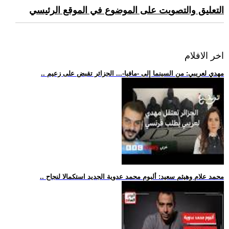
التعليق والتصويت على الموضوع في الموقع الرئيسي
اخر الافلام
.. مهدي لعريبي: من السينما إلى -مافيا-... الجزائر تقبض على زعيم
.. محمد علام وهيثم سعيد: ألبوم محمد عدوية الجديد استكمالا لنجاح