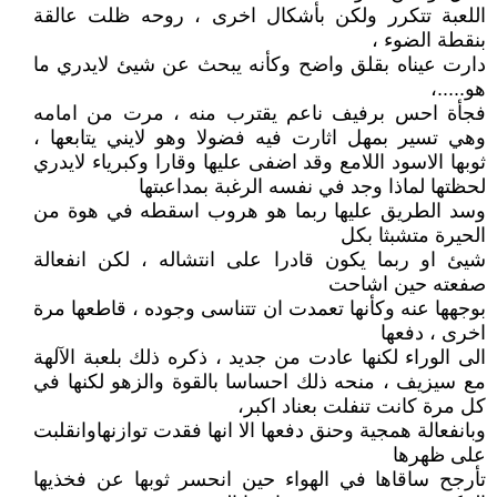
اللعبة تتكرر ولكن بأشكال اخرى ، روحه ظلت عالقة
بنقطة الضوء ،
دارت عيناه بقلق واضح وكأنه يبحث عن شيئ لايدري ما
هو.....،
فجأة احس برفيف ناعم يقترب منه ، مرت من امامه
وهي تسير بمهل اثارت فيه فضولا وهو لايني يتابعها ،
ثوبها الاسود اللامع وقد اضفى عليها وقارا وكبرياء لايدري
لحظتها لماذا وجد في نفسه الرغبة بمداعبتها
وسد الطريق عليها ربما هو هروب اسقطه في هوة من
الحيرة متشبثا بكل
شيئ او ربما يكون قادرا على انتشاله ، لكن انفعالة
صفعته حين اشاحت
بوجهها عنه وكأنها تعمدت ان تتناسى وجوده ، قاطعها مرة
اخرى ، دفعها
الى الوراء لكنها عادت من جديد ، ذكره ذلك بلعبة الآلهة
مع سيزيف ، منحه ذلك احساسا بالقوة والزهو لكنها في
كل مرة كانت تنفلت بعناد اكبر،
وبانفعالة همجية وحنق دفعها الا انها فقدت توازنهاوانقلبت
على ظهرها
تأرجح ساقاها في الهواء حين انحسر ثوبها عن فخذيها