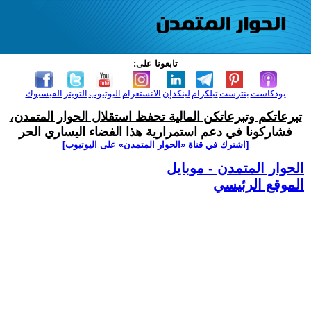
تابعونا على:
بودكاست
بنترست
تيلكرام
لينكدإن
الانستغرام
اليوتيوب
التويتر
الفيسبوك
تبرعاتكم وتبرعاتكن المالية تحفظ استقلال الحوار المتمدن،
فشاركونا في دعم استمرارية هذا الفضاء اليساري الحر
[اشترك في قناة ‫«الحوار المتمدن» على اليوتيوب]
الحوار المتمدن - موبايل
الموقع الرئيسي