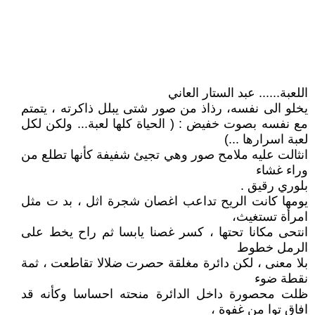
اللعبة...... عبد الستار العاني
يخلو الى نفسه، رذاذ من صور شتى يبلل ذاكرته ، يتمتم
مع نفسه بصوت خفيض : ( الحياة كلها لعبة... ولكن لكل
لعبة اسرارها ...)
انثالت عليه ملامح صور وهي تجيئ شفيفة كأنها تطلع من
وراء غشاء
بلوري رقيق .
يومها كانت الريح تداعب اغصان شجرة اثل ، بد ت مثل
امرأة تستغيث،
انتحى مكانا تحتها ، كسر غصنا يابسا ثم راح يخط على
الرمل خطوط
بلا معنى ، لكن دائرة مغلقة حصرت ضلالا تقاطعت ، ثمة
نقطة ضوء
ظلت محصورة داخل الدائرة منحته احساسا وكأنه قد
افاق توا من غفوة ،