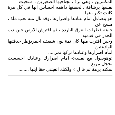
المكتنزين ، وهي ترف بجناحيها الصغيرين .، سحبت
نفسها برشاقة ، لحظتها داهمه احساس انها في كل مرة
كانت تكبر بينما
هو يتضاءل امام عنادها واصرارها ،وقد نال منه تعب ملذ ،
مسح عن
جبينه قطرات العرق الباردة ، ثم افترش الارض حين دب
الخدر في قدميه
وحين اقترب منها كان ثمة لون شفيف احمريؤطر حدقتيها
الوادعتين
امام اصرارها وعنادها تركها تمر.....
:وهويقول مع نفسه:- امام اصرارك وعنادك احسست
بخجل مريع
سكته برهة ثم قا ل :- ولكنك اتعبتني حقا ايتها ........