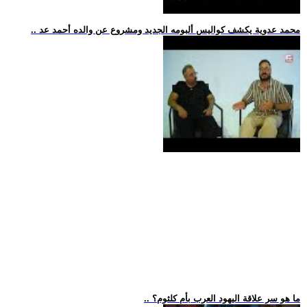
.. محمد عدوية يكشف كواليس ألبومه الجديد ومشروع عن والده أحمد عد
.. ما هو سر علاقة اليهود العرب بأم كلثوم؟