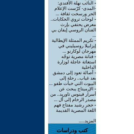
-
النائب نهلة الأفندي:
-المدى- كرّست الإعلام
الحر ورسخت ثقافة ...
-
لوحات تروي الحكايات..
معرض يحتفي بإرث
الفنان الروسي إيفان بي
...
-
تكريم الممثلة الإيطالية
إيزابيلا روسيليني في
مهرجان لوكارنو ...
-
فنانة مصرية توجّه
استغاثة عاجلة لوزارة
الداخلية
-
أصالة تعود إلى دمشق
بعد غياب.. رحلة إلى
البيوت التي خبأت طفو ...
-
الإرميتاج يبحث عن
أسرار فينوس تاوريد.. من
مصدر الرخام إلى أل ...
-
حجر رشيد مفتاح فهم
اللغة المصرية القديمة
المزيد.....
كتب ودراسات