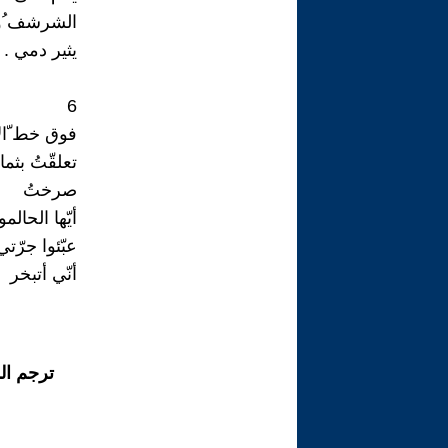
الشرشف ُوا
يثير دمي .
6
فوق خط ّال
تعلقّتُ بثم
صرختُ
أيّها الحال
عبّئوا جرّتي 
أنّي أتبخر
ترجم ال