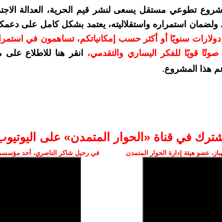
شروع تطوعي مستقل يسعى لنشر قيم الحرية، العدالة الاجتم
. ولضمان استمراره واستقلاليته، يعتمد بشكل كامل على دعمك
دعمكم بمبلغ 10 دولارات سنويًا أو أكثر حسب إمكانياتكم، تساهمون في استم
وتًا قويًا للفكر اليساري والتقدمي
،
انقر هنا للاطلاع على 
م هذا المشروع
.
شترك في قناة «الحوار المتمدن» على اليوتيوب
ز، عضو هيئة إدارة الحوار المتمدن
في رحيل شاكر الناصري، أحد مؤسسي 