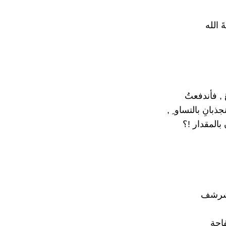
َ الله
ُ , فأندفعتُ
بانِ بالتساو ِ ,
 بالمقدار !؟
 شرشف
احة ٍ