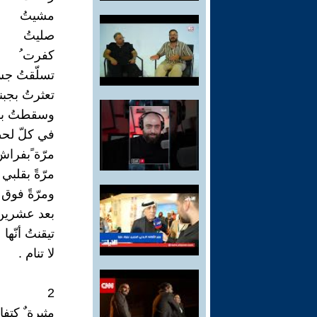
مشيتُ
صليتُ
كفرت ُ
تسلّقتُ جس
تعثرتُ بجبنت
وسقطتُ بود
في كلّ لحظ
مرّة ًبفراش
مرّةً بقلبي
ومرّةً فوق ا
بعد عشرين 
تيقنتُ أنّها 
لا تنام .
2
مثيرة ٌ كتفا