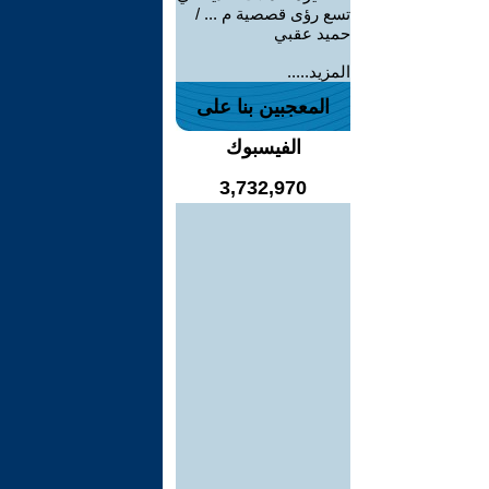
تسع رؤى قصصية م ... /
حميد عقبي
المزيد.....
المعجبين بنا على
الفيسبوك
3,732,970