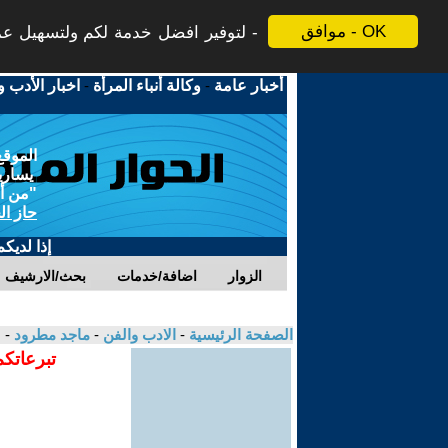
موافق - OK
لتوفير افضل خدمة لكم ولتسهيل عملي
أخبار عامة
-
وكالة أنباء المرأة
-
اخبار الأدب و
الموقع
يسارية
"من أج
حاز ال
إذا لديك
الزوار
اضافة/خدمات
بحث/الارشيف
الصفحة الرئيسية
-
الادب والفن
-
ماجد مطرود
- 
تبرعاتكم