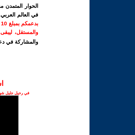
الحوار المتمدن م
في العالم العربي
ب
والمستقل، ليبقى ص
والمشاركة في دع
ا‫
في رحيل جليل شهبا