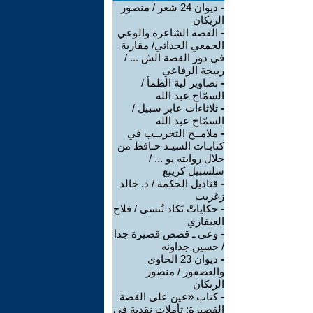
-
ديوان 24 شعر / منصور
الريكان
-
القصة الشاعرة والوعي
الجمعي الحداثي/ مقاربة
في دور القصة الش ... /
ربيحة الرفاعي
-
تصاوير لية الظمأ /
السمّاح عبد الله
-
ثلاثاءات عابر سبيل /
السمّاح عبد الله
-
ملامــح التجريــب في
كتابـات السيـد حـافظ من
خلال روايته يو ... /
سلسبيل كريبع
-
قناديل الحكمة / د. خالد
زغريت
-
حكاياتْ تَكاد تُنسى / فلاح
العيفاري
-
وعي ـ قصص قصيرة جدا
/ حسين جداونه
-
ديوان 23 الحاوي
والعصفور / منصور
الريكان
-
كتاب «عين على القصة
القصيرة: تأملات نقدية في