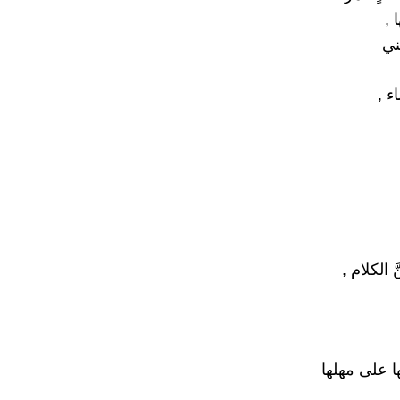
 ,
ني
ء ,
َ الكلام ,
َها على مهلها