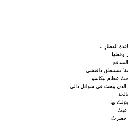
فذةِ القطارِ ..
 وقفتَها
المندفع
ة ً تستنطق دافنشي
حتُ عظام بيكاسو
 الذي يبحث في سوائل دالي
لمة
وّلتُ بها
غبتُ
 حضرتُ