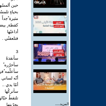
حين ألمسُها
بحياءٍ تلمسُ
مثيرة ٌجداً
كقطة ٍ بيضا
أداعبُها
فتلعقنُي .
3
سأنقذهُ
سأحرّره ُ
سأعلّمه ُفنّ
أنّه لساني
أمّا يدي ..
سأتركُها
تلتقطُ حبّات
المزيد.....
بحرّيتِها