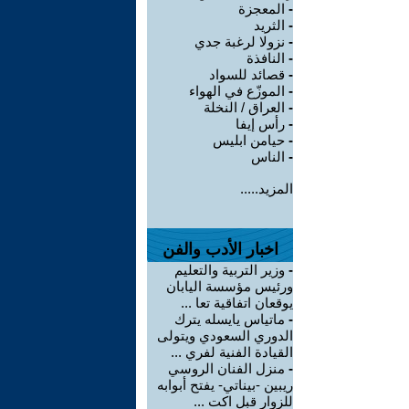
-
المعجزة
-
الثريد
-
نزولا لرغبة جدي
-
النافذة
-
قصائد للسواد
-
الموزّع في الهواء
-
العراق / النخلة
-
رأس إيفا
-
حيامن ابليس
-
الناس
المزيد.....
اخبار الأدب والفن
-
وزير التربية والتعليم
ورئيس مؤسسة اليابان
يوقعان اتفاقية تعا ...
-
ماتياس يايسله يترك
الدوري السعودي ويتولى
القيادة الفنية لفري ...
-
منزل الفنان الروسي
ريبين -بيناتي- يفتح أبوابه
للزوار قبل اكت ...