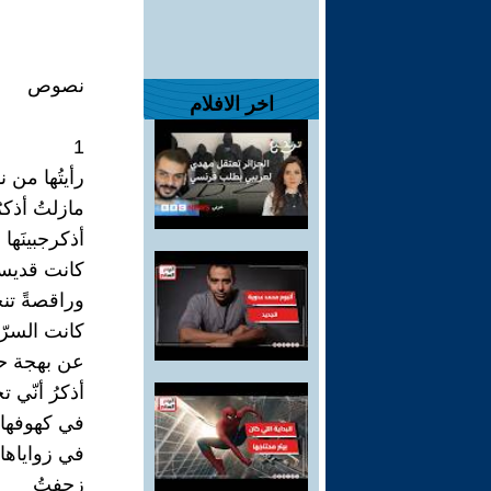
نصوص
اخر الافلام
1
رأيتُها من نا
مازلتُ أذكرُ
أذكرجبينَها 
كانت قديس
وراقصةً تن
كانت السرّ
عن بهجة حا
أذكرُ أنّي تج
في كهوفها 
في زواياها
زحفتُ