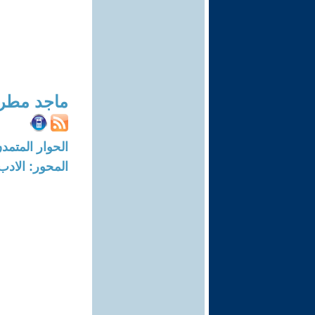
ماجد مطر
الحوار المتمدن-العدد: 3356 - 1
المحور: الادب