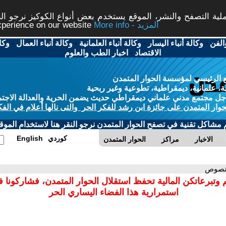
ة التصفح والنشر، الموقع يستخدم بعض أنواع الكوكيز نرجو النق
More info - المزيد
experience on our website
الفن
-
وكالة أنباء اليسار
-
وكالة أنباء العلمانية
-
وكالة أنباء العمال
-
وكا
الاقتصاد
-
اخبار الطب والعلوم
 الرئيسي لمؤسسة الحوار المتمدن
، علمانية، ديمقراطية، تطوعية وغير ربحية
ل مجتمع مدني علماني ديمقراطي حديث يضمن الحرية والعدالة الاجتم
حوار المتمدن على جائزة ابن رشد للفكر الحر والتى نالها أعلام في الفك
م مشاكل تقنية في تصفح الحوار المتمدن نرجو النقر هنا لاستخدام الموقع
كوردي
English
الاخبار
مراكز
الحوار المتمدن
نصوص
 وتبرعاتكن المالية تحفظ استقلال الحوار المتمدن، فشاركونا 
استمرارية هذا الفضاء اليساري الحر