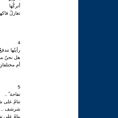
أتركُها
تغازلُ فاكهة
4
رأيتُها تندفع
هل نحنُ منجذ
أم مختلفانِ
5
تفاحة ٌ ..
تنامُ على
شرشف ..
ٌينامُ على تف