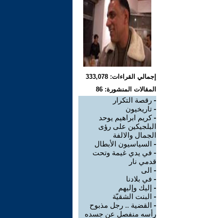
إجمالي القراءات: 333,078
المقالات المنشورة: 86
-
رقصة التكرار
-
تاريخيون
-
كريم ابراهيم يوحد
البلجيكين على رؤى
الجمال والالفة
-
السياسيون الأبطال
-
في يدي غيمة وتحت
قدمي نار
-
الى
-
في بلادنا
-
إليك وإليهم
-
البنت الشقيّة
-
القضية .. رجل مذبوح
رأسه منفصل عن جسده