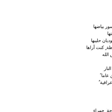
ور بياضها
ها
يان حليبها
ة ٍ كنت أراها
 الله
لنار
عاما ً
عراقية ٌ
حة ٍ حمراء