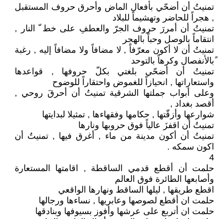
تمنيتُ أن أضحّي بأفعال الماض وأحرق حروف المستقبل
, هجراً للحاضر وتهشيماً للبلاد
تمنيتُ أن أمررَ حروف الجرّ والعطفِ على خط ّ النار ,
انتقاماً بالوصل وحباً بالهجر
تمنيتُ أن لا أكون معرّفاً , لا مضافاً ولا مضافاً إليه , رغبة
ًبالأنفصال وكرهاً بالتوحد
تمنيتُ أن أضحّي بلغتي بكلّ حروفها , قواعدها
واستعاراتها , انحيازاً للغموض واحتقاراً للوضوح
وعلى أبواب جملتها الشرقية تمنيتُ أن أحرقَ روحي ,
أقصد بغداد ,
شوارعها وأزقّتها , حكامها وفقهاءها , تمثيلا لبدايتها
تمنيتُ أن اقفزَ عالياً فوق حروبها ونارها
تمنيتُ أن أكون مدينة من ماء , أغرق فيها , تمنيتُ أن
اكون سمكه .
4
حلمت أن أقطع قدمي الساقطة , اقامتها المستعارة
وأصابعها الطائرة فوق العالم
اقطع طريقها , ليلها الساقط ونهارها الواقعي
حلمت ان أقطع لصوصها وعابريها , نساءها ورجالها
حلمت ان أتربع على عرشها وأفوز بسيوفها وبنادقها