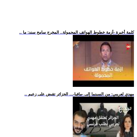
.. كلمة أخيرة -أزمة خطوط الهواتف المحمولة.. المخرج سامح سند: ما
.. مهدي لعريبي: من السينما إلى -مافيا-... الجزائر تقبض على زعيم