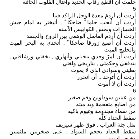
حلمت ان اقطع رقاب الحديد وأغتال القلوب الخائنة
5
أردت أن أردمَ معدة الوحل الراكد فينا
أردت أن أنحت حلما ً ضاحكا ً , أتبختر به امام جيش
الخسارات ونحس الكوابيس الآسنه
أردت أن أردم الفاصل الوهمي بين الروح والجسد
أردت أن أصنع زورقا ضاحكا ً , أتحدى به البحر الميت
والخليج الميت
أردت أن أمرّ وحدي بنخيلي وأنهاري , بخفتي ورشاقتي ,
بتدفقي وحكمتي , بتاريخي ولغتي
بطيني وسوادي الذي لا يموت
أردت أن أتوحد .. أن اتحرر
أردت أن لا أموت
6
من عينين سوداوين وفم صغير
من اصابع متفحمة ويد ميته
من سماء مجذومة وغيوم باكيه
سقط الحداد كلّه
مثل جثة الغراب , فوق ظهر سيزيف
سقط الحداد بحجم السواد , على صخرتين ملثمتين
وخنجر اسود