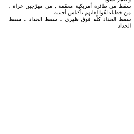
سقط من طائرة أمريكية معمّمة , من مهرّجين عراة ,
من خطباء لفّوا لغاتهم بأكياس أجنبيه
سقط الحداد كلّه فوق ظهري .. سقط الحداد .. سقط
الحداد