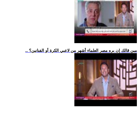
.. مين قالك إن بره مصر العلماء أشهر من لاعبي الكرة أو الفنانين؟