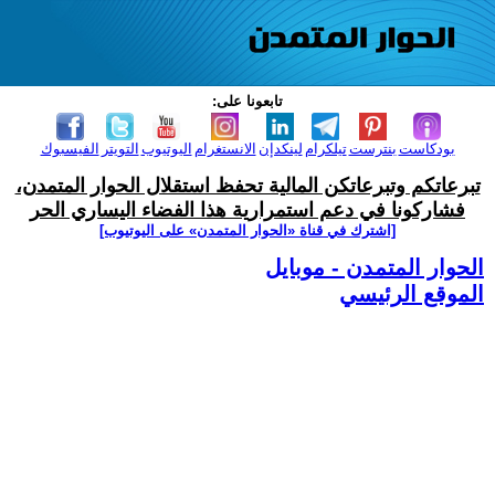
تابعونا على:
بودكاست
بنترست
تيلكرام
لينكدإن
الانستغرام
اليوتيوب
التويتر
الفيسبوك
تبرعاتكم وتبرعاتكن المالية تحفظ استقلال الحوار المتمدن،
فشاركونا في دعم استمرارية هذا الفضاء اليساري الحر
[اشترك في قناة ‫«الحوار المتمدن» على اليوتيوب]
الحوار المتمدن - موبايل
الموقع الرئيسي