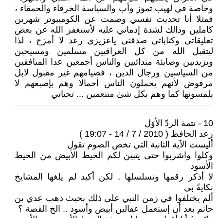
وخاصة في لهيب تموز وأب والسياسة الخرقاء والحمقاء ،
فمثلا أنا تحديت نفسي وصمت عن الكومبيوتر شهرين
كاملين وذالك لشدة إدماني عليه لأستغفر الله عن بعض
تعليقاتي وكتاباتي صدقني ياعزيزي رعد لا أمزح ، لذا
ليتقبل الله من كل العراقيين مسلمين ومسيحين
ويزيديين وصابئة مندائيين والناس أجمعين عدا المنافقين
من السياسين ورجال الدين ، فصيامهم غير مقبول لابل
مرفوض لأنهم يحملون الناس أحمالا وهم بإصبعهم لا
يلمسونها كما وهم بكل شئ متنعمين ... تحياتي
10 - تتمة الردّ الأوّل
رعد الحافظ ( 2010 / 7 / 14 - 19:07 )
أليست الآية الثانية التي تخص الصوم تقول
وكلوا واشربوا حتى يتبين لكم الخيط الأبيض من الخيط
الأسود
لا أذكر رقمها وتسلسلها , لكن أكيد لم يلغها المشايخ
نكايةً بي
ألم يختلفوا في زمن النبي على ذلك بحيث ذهب عدي بن
حاتم بعد أن إستعمل عقالين أبيض وأسود .. الخ القصة ؟