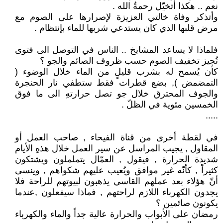
نعم .. هكذا أتخيّل رحمةُ الله .
وأتذكر وفاة خالتي العزيزة لإصرارها على الصوم مع
مرض قلبها الذي كان يستدعي شربها للماء بإنتظام .
فلماذا لا يساعد المشايخ .. الناس في التوصل الى فتوى
تُجيز تخفيف الصوم حسب ظروف الصائم والجو ؟
كأن يُسمح له بشرب قليلٍ من الماء خلال الوضوء (
التمضمض ), بضع قطرات فقط ستطفي نار الحنجرة
والجوف المحترق خلال جو تصل حرارتهِ الى ما فوق
الخمسين مئوية في الظلّ .
.....
في لقطة أخرى من قناة الفيحاء , صاحب العمل أو
المقاول , يجيب المراسل عن سير العمل خلال هذهِ الأيام
شديدة الحرارة , فيقول , العمّال يتململون ويشتكون
كثيراً , كأنّه غير موافق ويُعيب عليهم شكواهم , وينسى
أنّ هؤلاء بعد عملهم القاسي يذهبون لبيوتهم للراحة فلا
يجدون الكهرباء اللازم لراحتهم , فماذا سيفعلون ,عندما
يكونون صائمين ؟
رمضان على الأبواب والحرارة عالية جداً والماء والكهرباء