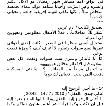
في الواقع أهم مظاهر شهر رمضان هو الأكل الكثير
والشره وغير المرّتب وأحيانا نشاهد موائد معدّة لخمسة
أشخاص مثلاً , لكنّها تكفي لقبيلة إفريقية جائعة , تحياتي
لكَ دوماً
****
الصديق الكاتب / آدم عربي
أشكر لكّ مداخلاتكَ , فعلاً الأطفال مظلومين ومغبونين
في الصيام
يستحيل أنسى منظرنا في الصغر , كانت إحدى أخواتي
عمرها سبع سنوات وتصوم لا أعرف كيف ؟ ومرّة فقدت
الوعي
أمّا أنا فأتذكر وعمري ست سنوات وقفتُ آكل بعض
البقلاوة قبل الإفطار بدقائق هههههههه
لم أتحمل مزيداً من المعاناة ,لكن والدتي المسكينة
دفعت الثمن بدلي , تحياتي لكَ دوماً
14 - ما أحلي الرجوع إليه
عدلي جندي ..العقل؟ ( 2010 / 7 / 14 - 20:42 )
ما أحلي الرجوع إليه -العقل_ودائما ايها المبدع تعود إليه
قبل ان تكتب وكما قرأنا أنتم أعلم بشئون دنياكم وكما