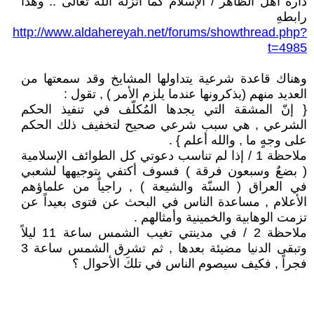
دارة أهل الظاهر / الإسلام كما أنزلهُ الله تعالى .. وهذا
رابطهِ
http://www.aldahereyah.net/forums/showthread.php?
t=4985
وهناك قاعدة شرعية يتداولها المشايخ وقد سمعتها من
العديد منهم (يذكرونها عندما يلزم الأمر ) , تقول :
{ إنّ المشقة التي يجدها المُكلّف في تنفيذ الحكم
الشرعي , هي سبب شرعي صحيح لتخفيف ذلك الحكم
على وجهٍ ما , والله أعلم } .
ملاحظة 1 / إذا لم تناسب دعوتي كل الطوائف الإسلامية
( بضعٌ وسبعون فرقة ) فسوف أكتفي بتوجيهها لشعبي
في العراق ( السنّة والشيعة ) , راجياً من علماؤهم
الأعلام , مساعدة الناس في البحث عن فتوى بعيداً عن
تزمت الوهابية والخمينية وأمثالهم .
ملاحظة 2 / في مدينتي تغيب الشمس ساعة 11 ليلاً
وتبقى الدنيا مضيئة بعدها , ثم تشرق الشمس ساعة 3
فجراً , فكيف سيصوم الناس في تلكَ الأحوال ؟