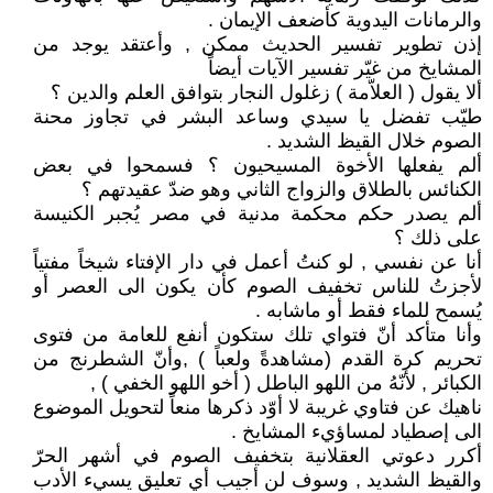
والرمانات اليدوية كأضعف الإيمان .
إذن تطوير تفسير الحديث ممكن , وأعتقد يوجد من
المشايخ من غيّر تفسير الآيات أيضاً
ألا يقول ( العلاّمة ) زغلول النجار بتوافق العلم والدين ؟
طيّب تفضل يا سيدي وساعد البشر في تجاوز محنة
الصوم خلال القيظ الشديد .
ألم يفعلها الأخوة المسيحيون ؟ فسمحوا في بعض
الكنائس بالطلاق والزواج الثاني وهو ضدّ عقيدتهم ؟
ألم يصدر حكم محكمة مدنية في مصر يُجبر الكنيسة
على ذلك ؟
أنا عن نفسي , لو كنتُ أعمل في دار الإفتاء شيخاً مفتياً
لأجزتُ للناس تخفيف الصوم كأن يكون الى العصر أو
يُسمح للماء فقط أو ماشابه .
وأنا متأكد أنّ فتواي تلك ستكون أنفع للعامة من فتوى
تحريم كرة القدم (مشاهدةً ولعباً ) ,وأنّ الشطرنج من
الكبائر , لأنّهُ من اللهو الباطل ( أخو اللهو الخفي ) ,
ناهيك عن فتاوي غريبة لا أوّد ذكرها منعاً لتحويل الموضوع
الى إصطياد لمساؤيء المشايخ .
أكرر دعوتي العقلانية بتخفيف الصوم في أشهر الحرّ
والقيظ الشديد , وسوف لن أجيب أي تعليق يسيء الأدب