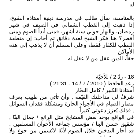
له
بالمناسبة، سأل طالب في مدرسة دينية أستاذه الشيخ،
إذا ذهبت إلى القطب الشمالي في الصيف في شهر
رمضان، والنهار حولي ستة أشهر، فمتى أبدأ الصوم ومتى
أفطر؟ هنا فكر الشيخ لعدة دقائق ثم أجاب: إن منطقة
القطب للكفار فقط، وعلى المسلم أن لا يذهب إلى هذه
الأماكن
حقاً، الدين عقل من لا عقل له
18 - ردّ 2 / للأحبّة
رعد الحافظ ( 2010 / 7 / 14 - 21:31 )
أستاذنا الكبير / كامل النجّار
شرفٌ لي مداخلتك القيّمة , وأن تأتي من طبيب يعرف
مضار الصيام في الأجواء الحارة ومشكلة فقدان السوائل
, فذلك يُعزز دعوتي كثيراً
في الواقع يوجد بعض المشايخ مثل الرائع / جمال البنّا ,
شقيق حسن البنا / مؤسس جماعة الأخوان المسلمين ,
قد أجاز التدخين خلال الصوم لأنّهُ لايُسمن من جوع ولا