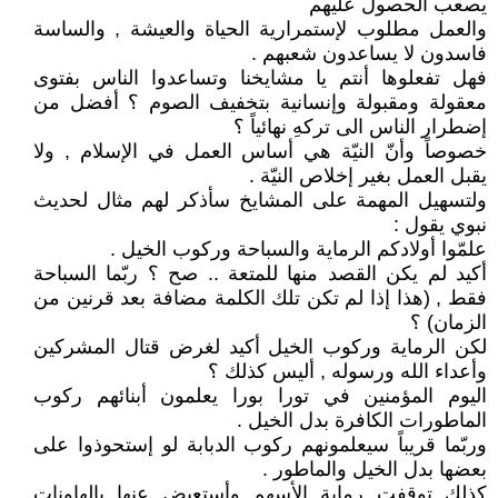
يصعب الحصول عليهم
والعمل مطلوب لإستمرارية الحياة والعيشة , والساسة
فاسدون لا يساعدون شعبهم .
فهل تفعلوها أنتم يا مشايخنا وتساعدوا الناس بفتوى
معقولة ومقبولة وإنسانية بتخفيف الصوم ؟ أفضل من
إضطرار الناس الى تركهِ نهائياً ؟
خصوصاً وأنّ النيّة هي أساس العمل في الإسلام , ولا
يقبل العمل بغير إخلاص النيّة .
ولتسهيل المهمة على المشايخ سأذكر لهم مثال لحديث
نبوي يقول :
علمّوا أولادكم الرماية والسباحة وركوب الخيل .
أكيد لم يكن القصد منها للمتعة .. صح ؟ ربّما السباحة
فقط , (هذا إذا لم تكن تلك الكلمة مضافة بعد قرنين من
الزمان) ؟
لكن الرماية وركوب الخيل أكيد لغرض قتال المشركين
وأعداء الله ورسوله , أليس كذلك ؟
اليوم المؤمنين في تورا بورا يعلمون أبنائهم ركوب
الماطورات الكافرة بدل الخيل .
وربّما قريباً سيعلمونهم ركوب الدبابة لو إستحوذوا على
بعضها بدل الخيل والماطور .
كذلك توقفت رماية الأسهم وأستعيض عنها بالهاونات