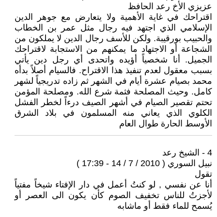
عزيزي الأخ رعد الحافظ
اقتراحك في غاية الأهمية ولا يتعارض مع جوهر الدين
الإسلامي الذي اجتهد فيه رجال مثل عمر بن الخطاب
والحبيب بورقيبة. ولكن للأسف رجال الدين لا يملكون من
الشجاعة أو الاجتهاد ما يمكنهم من الاستجابة لاقتراحك
الجميل. أنا شخصياً أؤيده واتحدى أي رجل دين يأتي
بسبب معقول لعدم تنفيذ هذا الاقتراح. فالسيام أصلاً بدأه
محمد بصيام عشرة أيام في الشهر ثم زاده تدريجياً لشهر
كامل. وحيث المصلحة فثمة شرع الله. ومصلحة المؤمن
تحتم تقصير الصيام في أشهر الصيف درءاً لخطر الفشل
الكلوي الذي يعاني منه المسلمون في بلاد الشرق
الأوسط الحارة طوال العام
4 - الشيخ رعد
نبيل السوري ( 2010 / 7 / 14 - 17:39 )
تقول
أنا عن نفسي , لو كنتُ أعمل في دار الإفتاء شيخاً مفتياً
لأجزتُ للناس تخفيف الصوم كأن يكون الى العصر أو
يُسمح للماء فقط أو ماشابه