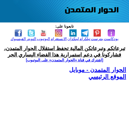
تابعونا على:
بودكاست
بنترست
تيلكرام
لينكدإن
الانستغرام
اليوتيوب
التويتر
الفيسبوك
تبرعاتكم وتبرعاتكن المالية تحفظ استقلال الحوار المتمدن،
فشاركونا في دعم استمرارية هذا الفضاء اليساري الحر
[اشترك في قناة ‫«الحوار المتمدن» على اليوتيوب]
الحوار المتمدن - موبايل
الموقع الرئيسي