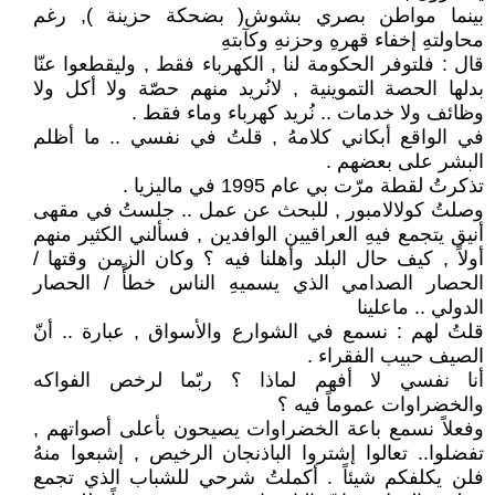
بينما مواطن بصري بشوش( بضحكة حزينة ), رغم
محاولتهِ إخفاء قهرهِ وحزنهِ وكآبتهِ
قال : فلتوفر الحكومة لنا , الكهرباء فقط , وليقطعوا عنّا
بدلها الحصة التموينية , لانُريد منهم حصّة ولا أكل ولا
وظائف ولا خدمات .. نُريد كهرباء وماء فقط .
في الواقع أبكاني كلامهُ , قلتُ في نفسي .. ما أظلم
البشر على بعضهم .
تذكرتُ لقطة مرّت بي عام 1995 في ماليزيا .
وصلتُ كولالامبور , للبحث عن عمل .. جلستُ في مقهى
أنيق يتجمع فيهِ العراقيين الوافدين , فسألني الكثير منهم
أولاً , كيف حال البلد وأهلنا فيه ؟ وكان الزمن وقتها /
الحصار الصدامي الذي يسميهِ الناس خطأً / الحصار
الدولي .. ماعلينا
قلتُ لهم : نسمع في الشوارع والأسواق , عبارة .. أنّ
الصيف حبيب الفقراء .
أنا نفسي لا أفهم لماذا ؟ ربّما لرخص الفواكه
والخضراوات عموماً فيه ؟
وفعلاً نسمع باعة الخضراوات يصيحون بأعلى أصواتهم ,
تفضلوا.. تعالوا إشتروا الباذنجان الرخيص , إشبعوا منهُ
فلن يكلفكم شيئاً . أكملتُ شرحي للشباب الذي تجمع