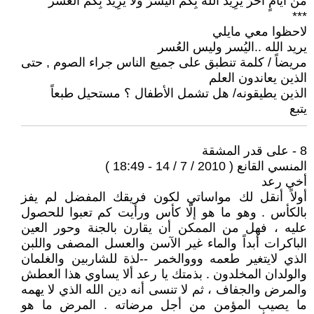
مِّنْ أَيَّامٍ أُخَرَ يُرِيدُ اللّهُ بِكُمُ الْيُسْرَ وَلاَ يُرِيدُ بِكُمُ العسر
***
لاحظوا معي مايلي
يريد الله ..اليُسر وليس العُسر
مريضاً / كلمة تنطبق على جميع الناس جراء الصوم , حتى
الذين يعاندون العلم
الذين يطيقونه/ هل تشمل الأطفال ؟ مستحيل طبعاً
يتبع
8 - على قدر المشقة
المنسي القانع ( 2010 / 7 / 14 - 18:49 )
أخي رعد
أولاً أنقل لك مواساتي لكون فريقك المفضل لم يفز
بالكأس . وهو ما هو إلّا كأس ورأيت كم تعبوا للحصول
عليه ، فهل من الممكن أن يقارن بالجنة وحور العين
الباكرات أبداً والماء غير الآسن والعسل المصفى واللبن
الذي لايتغير طعمه وووالخمر --لذة للشاربين والغلمان
والولدان المخلدون . بذمتك يا رعد ألا يساوي هذا العطش
والمرض والجفاف ، ثم لا تنسى أنه دين الله الذي لا يهمه
ما يصيب المؤمن من أجل مرضاته . المرض ما هو