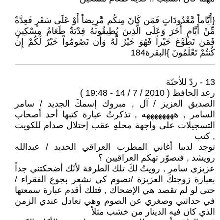
{أَيَّاماً مَّعْدُودَاتٍ فَمَن كَانَ مِنكُم مَّرِيضاً أَوْ عَلَى سَفَرٍ فَعِدَّةٌ
مِّنْ أَيَّامٍ أُخَرَ وَعَلَى الَّذِينَ يُطِيقُونَهُ فِدْيَةٌ طَعَامُ مِسْكِينٍ
فَمَن تَطَوَّعَ خَيْراً فَهُوَ خَيْرٌ لَّهُ وَأَن تَصُومُواْ خَيْرٌ لَّكُمْ إِن
كُنتُمْ تَعْلَمُونَ }البقرة184
13 - ردّ للأحبّة
رعد الحافظ ( 2010 / 7 / 14 - 19:48 )
الصديق العزيز / آل , مبروك إسمكَ الجديد / سامر
السامر , ههههههههه , تذكرتُ عبارة كتبها أحد أصحاب
التسجيلات على واجهة محلهِ عقب إحتلال صدام للكويت
, كتب
توجد لدينا أغاني المطرب العراقي الجديد / عبدالله
رويشد , فتصوّر تهكم العراقيين ؟
عزيزي سامر , رويتُ لكَ تلك الطرفة لأنّك أضحكتني جداً
بعبارة زوجتكَ العزيزة /نصوم كي نشعر بجوع الفقراء /
حتى لو لم تقصد هي الإضحاك , فتلك أقدم عبارة سمعتها
في حداثتي وصغري عن الصوم وهي تعادل عندي الزمن
الذي كان فيه الدينار من خشب مثلاً