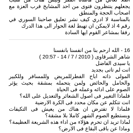
يجعلهم ينتظرون فتوى من احد المشايخ فرب العزة مع
اصحاب الحجة والمنطق
بالمناسبة لا ادري كيف نشر تعليق صاحبنا السوري في
رقم 4 اذ لايمكن ان تهبط لغة الحوار الى هذا الدرك
رفقا بمشاعر القوم ايها السادة
16 - الله ارحم بنا من انفسنا بانفسنا
شاهر الشرقاوى ( 2010 / 7 / 14 - 20:57 )
يا سيدى الفاضل
انت لم تاتى بجديد
المولى ذاته اباح الفطرللمريض وللمسافر وللكبير
والحامل والحائض ولمن يتحمله بمشقة بحيث يؤثر
الصوم على ادائه وعمله فى الحياة
فلماذا التغيير فى اصول الشعائر والتعديل على الله؟
انت تتكلم عن مكان محدد فى الكرة الارضية
فلماذا لا تفترض ان هناك من يعيش فى التكيفات
وبستطيع الصوم الشهر كاملا بلا مشقة؟
لماذا تريد ان تحرم هؤلاء من اداء هذه الشريعة العظيمة؟
وماذا عن باقى البقاع فى الارض؟