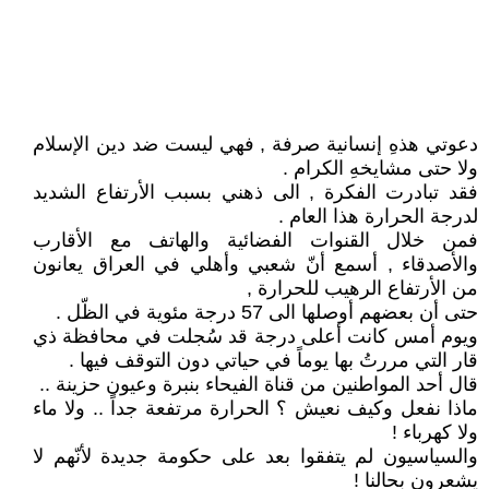
دعوتي هذهِ إنسانية صرفة , فهي ليست ضد دين الإسلام
ولا حتى مشايخهِ الكرام .
فقد تبادرت الفكرة , الى ذهني بسبب الأرتفاع الشديد
لدرجة الحرارة هذا العام .
فمن خلال القنوات الفضائية والهاتف مع الأقارب
والأصدقاء , أسمع أنّ شعبي وأهلي في العراق يعانون
من الأرتفاع الرهيب للحرارة ,
حتى أن بعضهم أوصلها الى 57 درجة مئوية في الظّل .
ويوم أمس كانت أعلى درجة قد سُجلت في محافظة ذي
قار التي مررتُ بها يوماً في حياتي دون التوقف فيها .
قال أحد المواطنين من قناة الفيحاء بنبرة وعيون حزينة ..
ماذا نفعل وكيف نعيش ؟ الحرارة مرتفعة جداً .. ولا ماء
ولا كهرباء !
والسياسيون لم يتفقوا بعد على حكومة جديدة لأنّهم لا
يشعرون بحالنا !