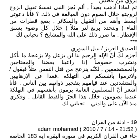
يروي من عطش
ثم لماذا أذهب بعيداً , ألم يُجز النبي نفسهُ تقبيل الزوج
لزوجتهِ خلال الصوم دون المبالغة في ذلك ؟ فأنا دعوتي
أبسط وأهم من التقبيل والسكائر , بضع قطرات من
الماء ( ولتحدد بربع لتر مثلاً ) خلال كل وضوء يسبق
الإفطار , ما ضرر ذلك على الله والمشايخ ؟ تحياتي لكَ
***
الصديق العزيز / نبيل السوري
أجزم لكَ أنّ الإله الرحيم بنا لن يزعل ولا يزعجهُ ما نأكل
ونشرب خصوصاً إذا راعينا بعضنا والمحتاجين
والمستضعفين , لكنّه ينزعج من قتل النفس مثلاً فيقول /
ولاترموا بأنفسكم في التهلكة ,فعدا عن الإرهابيين
والمتشددين عند قيامهم بتفجير ذواتهم بين الناس , فأنا
أشعر أنّ المسلمين العامة يرمون بأنفسهم في التهلكة
عندما يصومون خلال هذا الحرّ والقيظ القاتل , وفكري
منذ الآن على والدتي .. تحياتي لك
19 - ادلة من القران
adam mohamed ( 2010 / 7 / 14 - 21:52 )
جاء في القران الكريم في سورة البقرة اية 183 الخاصة