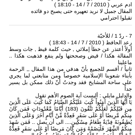
ادم عربي ( 2010 / 7 / 14 - 18:10 )
المقال جميل لا نريد تعهيره حتى يصبح دو فائده
تقبلوا احترامي
7 - ردّ 1 / للأحبّة
رعد الحافظ ( 2010 / 7 / 14 - 18:43 )
أولاً أعتذر عن خطأ إملائي , حيث كلمة قيظ , جات وسط
المقالة هكذا / قيض وصححتها ولم ينفع فذهبت هكذا ..
ماعلينا
ثانياً / أقسم للجميع بأنّ هدفي من هذا المقال ,, الرحمة
بأبناء شعوبنا الإسلامية خصوصاً ومن متابعتي لما يجري
على ساحة المشايخ فقد وجدتُ أنّ ذلك ممكن بل يسير
جداً
والدليل مايلي : أليست آية الصوم الأهم تقول
يَا أَيُّهَا الَّذِينَ آمَنُواْ كُتِبَ عَلَيْكُمُ الصِّيَامُ كَمَا كُتِبَ عَلَى الَّذِينَ
مِن قَبْلِكُمْ لَعَلَّكُمْ تَتَّقُونَ (183) أَيَّامًا مَّعْدُودَاتٍ فَمَن كَانَ
مِنكُم مَّرِيضًا أَوْ عَلَى سَفَرٍ فَعِدَّةٌ مِّنْ أَيَّامٍ أُخَرَ وَعَلَى الَّذِينَ
يُطِيقُونَهُ فِدْيَةٌ طَعَامُ مِسْكِينٍ.... الى أن يصل .. فَمَن شَهِدَ
مِنكُمُ الشَّهْرَ فَلْيَصُمْهُ وَمَن كَانَ مَرِيضًا أَوْ عَلَى سَفَرٍ فَعِدَّةٌ