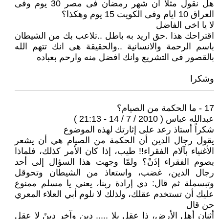
هل نقول مثلا ان شهر رمضان فى مصر 30 يوم وفى
العراق 10 ايام وفى الكويت 15 يوم وهكذا؟
لا يا اخى الفاضل
اقتراحك هذا .حق اريد به باطل ..تلاعب بك من الشيطان
باسم الرحمة والانسانية ..والحقيقة هى انك تتهم الله
بالقصور فى التشريع وانك افضل منه وارحم بعباده
وشكرا
17 - ما الحكمة من الصيام؟
عبدالله عباس ( 2010 / 7 / 14 - 21:13 )
شكراً أستاذ رعد على إثارتك لهذه الموضوع
يقول رجال الدين أن الحكمة من الصيام هي أن يشعر
الأغنياء بآلام الفقراء!! طيب، إذا كان الأمر كذلك، فلماذا
يصوم الفقراء إذَنْ؟ ولمّا وجهت هذا السؤال إلى أحد
رجال الدين، غضب، واستعاذ من الشيطان وتحوقل
وتبسملة ثم قال: دي إرادة ربنا، يعني يا مسلم ممنوع
عليك أن تستخدم عقلك، ولذلك لا نلوم أبي العلاء المعري
حن قال
أثنان أهل الأرض، ذا عقل بلا ..... دين وآخر دينً لا عقل