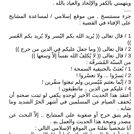
ويتهمني بالكفر والإلحاد والعياذ بالله .
.....
جزء مستنسخ , من موقع إسلامي / لمساعدة المشايخ
على الإفتاء في القضية :
1 / قال تعالى (( يُريد الله بكم اليُسر ولا يُريد بكم العُسر
))
2 / قال تعالى (( وما جعلَ عليكم في الدين من حرج ))
3 / قال تعالى (( لا يُكلفُ الله نفساً إلاّ وسعها ))
من السنّة المُشرفّة :
1 / بُعثتُ بالحنيفية السمحة !
2 / يَسرّوا ... ولا تعسّروا !
3 / إنّما بعثتم مُيّسرين ولم تبعثوا منفّرين !
4 / عليكم من الدين .. ماتطيقون !
أعتقد هذا الحديث الأخير لوحدهِ يكفي لو ثبتت صحتهِ أن
يُخفف الصيام عن المسلمين في أشهر الحرّ الشديد وما
شابه .
ولم يتبق حرج أو صعوبة على المشايخ .. إلاّ البحث عن
مصدر وصحة هذا الحديث والعمل بهِ .
أنا شخصياً نقلتهُ من الموقع الإسلامي التالي :