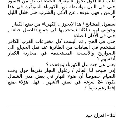
طيّب / أنا أقول يجوز لنا معرفة الخيط الأبيض من الأسود
حتى في الليل بواسطة نور الكهرباء المتوفرة في هذا
الزمن , فهل نتوقف عن الأكل والشرب حتى خلال الليل
؟
سيقول المشايخ / هذا لايجوز .. الكهرباء من صنع الكفار
وجوابي لهم / لكنّنا نستخدمها في جميع تفاصيل حياتنا ,
حتى في الأذان للصلاة
حتى في الحج , ثم أليست كل مخترعات الغرب الكافر
تستخدم في العبادات من الطائرة عند نقل الحجاج الى
الصواريخ والأسلحة المستخدمة في محاربة الكفار
أنفسهم ؟
يعني هي جت عل الكهرباء ووقفت ؟
إذن فليجد لنا العالم / زغلول النجار تفريعاً حول وقت
الصيام خصوصاً أن ضوء النهار في بعض مدن الشمال
يكون 24 ساعة في بعض الأشهر , فهل هؤلاء يمنع
إفطارهم دوماً ؟
11 - اقتراح جيد