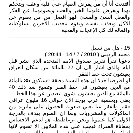
أقتنعت أنا أن من يفرض الصيام علي قلبه وعقله ويتحكم
بهما ويفرض عليهما الخير والحب ويصومهما عن الفكر
والفعل السئ والمسئ فهو افضل من من يصوم عن
الاكل ويعذب نفسه ويقوم بتعذيب الآخرين بسلوكياته
وافعاله لك كل الإعجاب والمحبة
15 - هل من سبيل
محمد الرديني ( 2010 / 7 / 14 - 20:44 )
دعونا نقرأ تقرير صندوق الامم المتحدة الذي نشر قبل
ايام والذي اشار الى ان 22 بالمائة من سكان العراق
يعيشون تحت خط الفقر
لو افترضنا جدلا ان هذه النسبة دقيقة فستكون 35 بالمائة
مع الذين يعيشون في خط الفقر وتصبح بعد ذلك 40
بالمائة مع الذين يعيشون -شوي- بعيدين عن هذا الخط
يعني وبحسبة عرب يوجد الان حوالي 16 مليون عراقي
فقير والفقر عنا يعني صعوبة الحصول على مايريد من
الماكولات والمشروبات وبما ان الصوم يهدف بالدرجة
الاولى كما علمونا ونحن -زعاطيط- هو لدعم الاحساس
بمعاناة الفقراء فيجب على هذه الملايين الا تصوم لانها
اصلا تعاني من ماساة الفقر وليس هناك من سبب