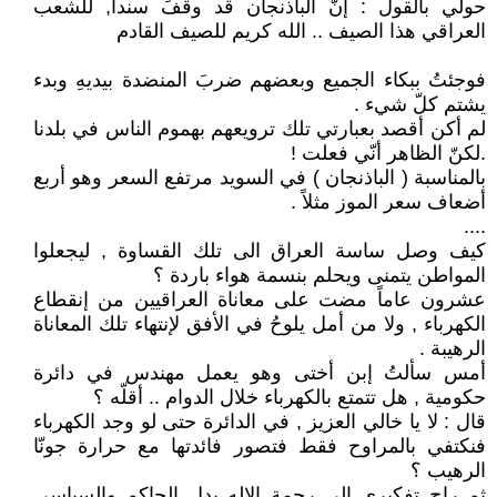
حولي بالقول : إنّ الباذنجان قد وقفَ سنداً, للشعب
العراقي هذا الصيف .. الله كريم للصيف القادم
فوجئتُ ببكاء الجميع وبعضهم ضربَ المنضدة بيديهِ وبدء
يشتم كلّ شيء .
لم أكن أقصد بعبارتي تلك ترويعهم بهموم الناس في بلدنا
.لكنّ الظاهر أنّي فعلت !
بالمناسبة ( الباذنجان ) في السويد مرتفع السعر وهو أربع
أضعاف سعر الموز مثلاً .
....
كيف وصل ساسة العراق الى تلك القساوة , ليجعلوا
المواطن يتمنى ويحلم بنسمة هواء باردة ؟
عشرون عاماً مضت على معاناة العراقيين من إنقطاع
الكهرباء , ولا من أمل يلوحُ في الأفق لإنتهاء تلك المعاناة
الرهيبة .
أمس سألتُ إبن أختى وهو يعمل مهندس في دائرة
حكومية , هل تتمتع بالكهرباء خلال الدوام .. أقلّه ؟
قال : لا يا خالي العزيز , في الدائرة حتى لو وجد الكهرباء
فنكتفي بالمراوح فقط فتصور فائدتها مع حرارة جونّا
الرهيب ؟
ثم راح تفكيري الى رحمة الإله بدل الحاكم والسياسي