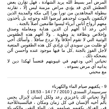
المرض أمر بسيط الله يريد الشهادة ، فهل تقارن بعض
العطش الذي قد يؤدي مراض مزمنة ليس إلّا ، تقارنه
ببطولة المجاهدين من تورا بورا إلى مكة والمدينة الذين
لايكتفون بالموت لوحدهم ليرضوا الله وجوعه بل يأخذون
معهم أرواح أناس أبرياء ليسوا طامعين أصلاً بالجنة .
أخي رعد أنا أفهم أن الدين هداية ومعاملة وصدق
وإخلاص ونظافة يد وطوية . ولا أفهم هذه الطقوس
الوثنية التي لا تقوم أخلاقاً ولا تردع سافلاً . وأسألك أخي
لو طلبت من سويدي أن ي}دي كل هذه الطقوس المتعبة
لأجل الفوز بالجنة ,كل ما فيها موجود عنده وأحسن ألن
يضحكه ذلك .
تحياتي أخي ودعهم في غيبوبتهم فتعساً لهكذا دين لا
يدانيه أي مرض بسوءه .
مع محبتي
9 - يكفيهم صيام الماء والكهرباء
سرسبيندار السندي ( 2010 / 7 / 14 - 18:53 )
أولا تحياتي لك ياعزيزي رعد ولكل إنسان لايزال يحس
بألم أخيه ألإنسان في كل زمان ومكان ، فبألنسبةللأحبة
في العراق يكفيهم صيامهم عن الماء النقي والكهرباء