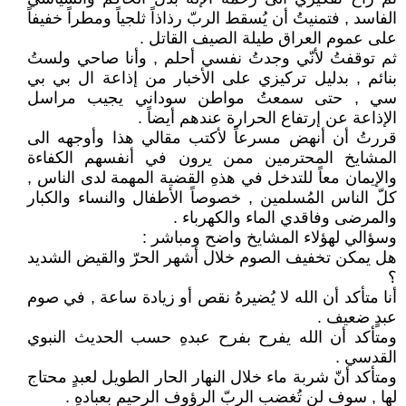
الفاسد , فتمنيتُ أن يُسقط الربّ رذاذاً ثلجياً ومطراً خفيفاً
على عموم العراق طيلة الصيف القاتل .
ثم توقفتُ لأنّي وجدتُ نفسي أحلم , وأنا صاحي ولستُ
بنائم , بدليل تركيزي على الأخبار من إذاعة ال بي بي
سي , حتى سمعتُ مواطن سوداني يجيب مراسل
الإذاعة عن إرتفاع الحرارة عندهم أيضاً .
قررتُ أن أنهض مسرعاً لأكتب مقالي هذا وأوجهه الى
المشايخ المحترمين ممن يرون في أنفسهم الكفاءة
والإيمان معاً للتدخل في هذهِ القضية المهمة لدى الناس ,
كلّ الناس المُسلمين , خصوصاً الأطفال والنساء والكبار
والمرضى وفاقدي الماء والكهرباء .
وسؤالي لهؤلاء المشايخ واضح ومباشر :
هل يمكن تخفيف الصوم خلال أشهر الحرّ والقيض الشديد
؟
أنا متأكد أن الله لا يُضيرهُ نقص أو زيادة ساعة , في صوم
عبدٍ ضعيف .
ومتأكد أن الله يفرح بفرح عبدهِ حسب الحديث النبوي
القدسي .
ومتأكد أنّ شربة ماء خلال النهار الحار الطويل لعبدٍ محتاج
لها , سوف لن تُغضب الربّ الرؤوف الرحيم بعبادهِ .