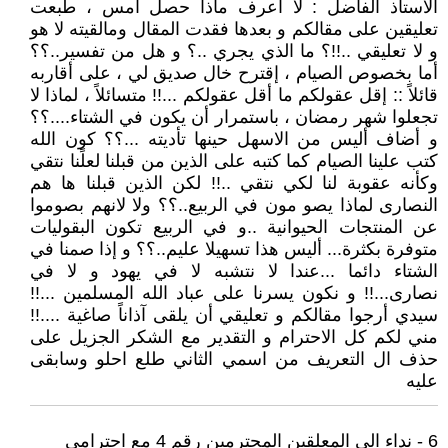
الاستاذ الفاضل : لا أعرف ماذا حصل امس ، طبعت
تعليقين على مقالكم و بعدها فقدت المقال ومالقيته لا هو
و لا تعليقي ..!!؟ ما الذي يجري ..؟ و هل من تفسير..؟؟
أما بخصوص الصيام ، إقترح خال صديق لي ، على أقاربه
قائلاً :: إقل عقولكم ما أقل عقولكم ...!! متسائلاً ، لماذا لا
تجعلوا شهر رمضان ، باستمرار أن يكون في الشتاء....؟؟
و أضاف أليس من الاسهل حينها تأديته ...؟؟ كون الله
كتب علينا الصيام كما كتبه على الذين من قبلنا لعلًنا نتقي
وكأنه عقوبة لنا لكي نتقي ..!! لكن الذين قبلنا ها هم
النصارى لماذا يصو مون في الربيع..؟؟ ولا لانهم بصوموا
عن المنتجات الحيوانية ..و في الربيع تكون البقوليات
متوفرة بكثرة... أليس هذا تسهيلا عليم..؟؟ و إذا صمنا في
الشتاء دائما ...عندا لا نتشبه لا في يهود و لا في
نصارى...!! و نكون يسرنا على عباد الله المسلمين ...!!
سيدي أرجوا مقالكم و تعليقي أن يلقى آذاناً صاغية ....!!
مني لكم كل الاحترام و التقدير مع الشكر الجزيل على
حذف ال التعريف من اسمي الثاني طلع احلو وسابقى
عليه
6 - نداء الى المعلقين المحترمين رقم 4 مع احترامي