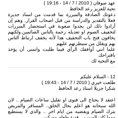
عهد صوفان ( 2010 / 7 / 14 - 19:16 )
تحية للعزيز رعد الحافظ
دعوتك الصادقة والمبررة بما قدمت من اسناد جديرة
فعلا بالتقدير والدراسة من قبل اصحاب القرار. وهم إن
أرادوا ذلك لن يجدوا صعوبة في استحضار المبررات
لتخفيف الصوم او تعديله رحمة بالناس الصائمين.ولكنهم
يخافون فتح باب التخفيف هذا لأنه يخفف ارتباط الناس
بهم ويقلل من سيطرتهم عليهم
علما انني أوافقك الرأي فيما طلبت واتمنى أن يؤخذ
باقتراحك
مع التحية لك
12 - السلام عليكم
طلعت خيري ( 2010 / 7 / 14 - 19:43 )
شكرا جزيلا استاذ رعد الحافظ
اعتقد لا يحتاج الى فتوى او تقليل ساعات الصيام .. لان
الله سبحانه هو اعلم بحال الخلق.. المسافر والمريض
يترك الصيام ويقضيه من ايام اخر .. والذي لا يستطيع
مهما كان السبب .. فدية طعام مسكين